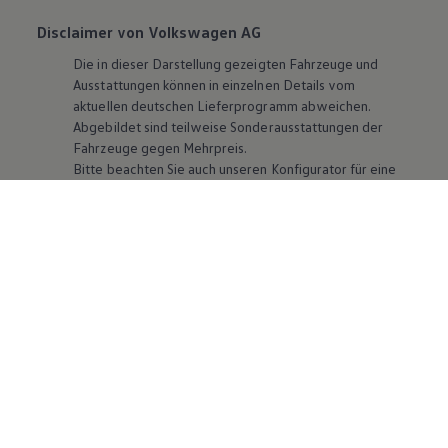
Disclaimer von Volkswagen AG
Die in dieser Darstellung gezeigten Fahrzeuge und
Ausstattungen können in einzelnen Details vom
aktuellen deutschen Lieferprogramm abweichen.
Abgebildet sind teilweise Sonderausstattungen der
Fahrzeuge gegen Mehrpreis.
Bitte beachten Sie auch unseren Konfigurator für eine
Übersicht der aktuell verfügbaren Modelle und
Ausstattungen.
Die angegebenen Verbrauchs- und Emissionswerte
beziehen sich nicht auf ein einzelnes Fahrzeug und sind
nicht Bestandteil des Angebots, sondern dienen allein
Vergleichszwecken zwischen den verschiedenen
Fahrzeugtypen. Zusatzausstattungen und
Zubehör
(Anbauteile, Reifenformat usw.) können relevante
Fahrzeugparameter, wie
z. B.
Gewicht, Rollwiderstand
und Aerodynamik verändern und neben Witterungs-
und Verkehrsbedingungen sowie dem individuellen
Fahrverhalten den Kraftstoffverbrauch, den