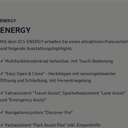
Motorenöl und Flüssigkeiten
Räder und Reifen
Pannen- und Unfallhilfe
Economy Service
ENERGY
Volkswagen Teile
ENERGY
Zubehör
Modellspezifisches Zubehör
Schutz und Pflege
Mit dem ID.5
ENERGY
erhalten Sie einen attraktiven Preisvorteil
Transport
und folgende Ausstattungshighlights:
Entertainment und Elektronik
Individualisieren
✓
Multifunktionslenkrad beheizbar, mit Touch-Bedienung
Wallbox und Ladekabel
Digitale Extras
Dienste für Ihr Modell finden
✓
"Easy Open & Close" - Heckklappe mit sensorgesteuerter
Volkswagen Apps, Login und Shop
Öffnung und Schließung, mit Fernentriegelung
Handy und Fahrzeug verbinden
Updates für Software, Karten und Radio
Über Ihr Auto
✓
Fahrassistent "Travel Assist", Spurhalteassistent "Lane Assist"
Vorgängermodelle
und "Emergency Assist"
Kundeninformationen
Volkswagen Kundenbetreuung
✓
Navigationssystem "Discover Pro"
Warn- und Kontrollleuchten
Assistenzsysteme
Digitale Betriebsanleitung
✓
Parkassistent "Park Assist Plus" inkl. Einparkhilfe
Live Beratung