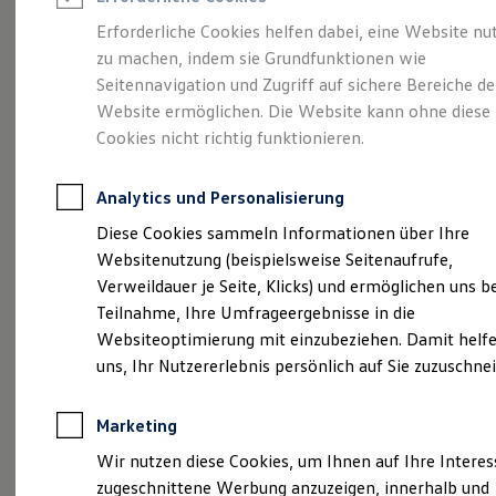
Reifenpakete
Leasing
Erforderliche Cookies helfen dabei, eine Website nu
Leasing-Angebote
zu machen, indem sie Grundfunktionen wie
Stilvollelektrisch.
Der
Gebrauchtwagen Leasing
Seitennavigation und Zugriff auf sichere Bereiche de
Junge Gebrauchtwagen-Leasing
Elektroauto Leasing
Website ermöglichen. Die Website kann ohne diese
ID.5
Kleinwagen-Leasing
Cookies nicht richtig funktionieren.
Leasing ohne Anzahlung
Finanzierung
Autokredit mit Schlussrate
Analytics und Personalisierung
Versicherungen und Garantien
Kfz-Versicherung
Diese Cookies sammeln Informationen über Ihre
Restschuldversicherungen
Websitenutzung (beispielsweise Seitenaufrufe,
Garantien
Verweildauer je Seite, Klicks) und ermöglichen uns b
Wartungsverträge
Geschäftskunden
Teilnahme, Ihre Umfrageergebnisse in die
Professional Class bei Volkswagen
Websiteoptimierung mit einzubeziehen. Damit helfe
Großkunden
(
Impressum & Rechtliches
)
uns, Ihr Nutzererlebnis persönlich auf Sie zuzuschne
Behörden
Direktkunden
Sonderfahrzeuge
Marketing
Anpfiff zum Gewinn
Elektromobilität
Wir nutzen diese Cookies, um Ihnen auf Ihre Intere
Elektroautos
zugeschnittene Werbung anzuzeigen, innerhalb und
ID. Tutorials