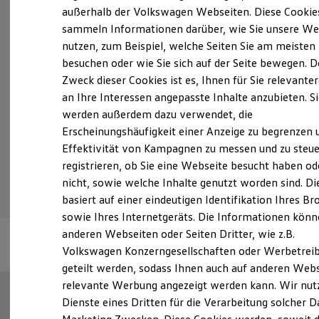
Probefahrt vereinbaren
Elektrofahrzeugkonzepte
außerhalb der Volkswagen Webseiten. Diese Cookie
ID. EVERY1
sammeln Informationen darüber, wie Sie unsere We
Reichweite
nutzen, zum Beispiel, welche Seiten Sie am meisten
Reichweite der ID. Modelle
Reichweite im Winter
besuchen oder wie Sie sich auf der Seite bewegen. D
Rekuperation
Zweck dieser Cookies ist es, Ihnen für Sie relevante
Fahrzeugangebot anfordern
Laden
an Ihre Interessen angepasste Inhalte anzubieten. S
Laden unterwegs
Laden Zuhause
werden außerdem dazu verwendet, die
Ladestationen finden
Erscheinungshäufigkeit einer Anzeige zu begrenzen 
Ladezeitensimulator
Effektivität von Kampagnen zu messen und zu steue
Batterie
Serviceanfrage stellen
Sicherheit
registrieren, ob Sie eine Webseite besucht haben od
Garantie und Lebensdauer
nicht, sowie welche Inhalte genutzt worden sind. Di
Nachhaltigkeit
basiert auf einer eindeutigen Identifikation Ihres B
Technologie
Kosten und Kauf
sowie Ihres Internetgeräts. Die Informationen kön
Verbrauchskosten
anderen Webseiten oder Seiten Dritter, wie z.B.
Kaufoptionen
Volkswagen Konzerngesellschaften oder Werbetrei
E-Auto-Förderung
Software und Konnektivität
geteilt werden, sodass Ihnen auch auf anderen Web
Die ID. Software 6
relevante Werbung angezeigt werden kann. Wir nut
ID. Software Versionen und Updates
Dienste eines Dritten für die Verarbeitung solcher D
Digitale Extras
Schnittstellen zu Ihrem ID.