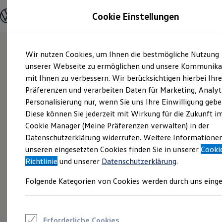
Modelle und Konfigurator
Cookie Einstellungen
Konfigurator
Modelle vergleichen
Konfiguration laden
Zum
Zum
Autosuche
Wir nutzen Cookies, um Ihnen die bestmögliche Nutzung
Hauptinhalt
Footer
Elektroautos
springen
springen
unserer Webseite zu ermöglichen und unsere Kommunika
ENERGY Sondermodelle
Nutzfahrzeuge
mit Ihnen zu verbessern. Wir berücksichtigen hierbei Ihr
SUV und CUV
Präferenzen und verarbeiten Daten für Marketing, Analyt
Familienautos
Personalisierung nur, wenn Sie uns Ihre Einwilligung gebe
Kombis
Kompaktwagen
Diese können Sie jederzeit mit Wirkung für die Zukunft i
Sportwagen
Cookie Manager (Meine Präferenzen verwalten) in der
Schnell verfügbare Fahrzeuge
Angebote und Produkte
Datenschutzerklärung widerrufen. Weitere Informatione
Aktuelle Angebote
unseren eingesetzten Cookies finden Sie in unserer
Cooki
E-Auto-Förderung
Richtlinie
und unserer
Datenschutzerklärung
.
Volkswagen Marktplatz
Die ENERGY Sondermodelle
Folgende Kategorien von Cookies werden durch uns einge
Junge Gebrauchtwagen und Gebrauchtwagen
Volkswagen Zertifizierte Gebrauchtwagen
Elektromobilität bei Gebrauchtwagen
Zubehör- und Serviceangebote
Saisonangebote
Erforderliche Cookies