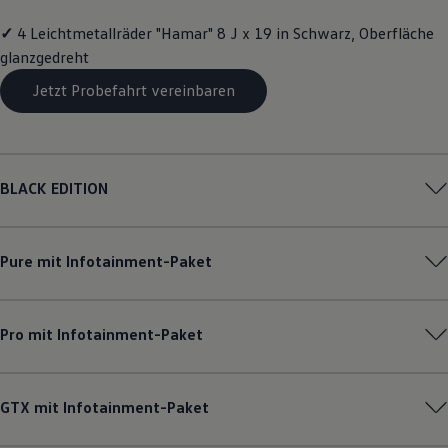
Magazin
✓
4 Leichtmetallräder "Hamar" 8 J x 19 in Schwarz, Oberfläche
Lifestyle
Transport
glanzgedreht
Familie
Elektromobilität
Jetzt Probefahrt vereinbaren
Volkswagen R
Pannen- und Unfallhilfe
Volkswagen Kundenbetreuung
BLACK EDITION
Pure mit Infotainment-Paket
Pro mit Infotainment-Paket
GTX mit Infotainment-Paket