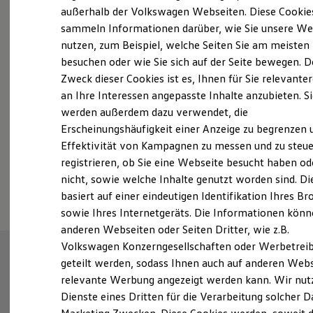
Elektrofahrzeugkonzepte
außerhalb der Volkswagen Webseiten. Diese Cookie
Probefahrt vereinbaren
ID. EVERY1
sammeln Informationen darüber, wie Sie unsere We
Reichweite
nutzen, zum Beispiel, welche Seiten Sie am meisten
Reichweite der ID. Modelle
Reichweite im Winter
besuchen oder wie Sie sich auf der Seite bewegen. D
Rekuperation
Zweck dieser Cookies ist es, Ihnen für Sie relevante
Laden
an Ihre Interessen angepasste Inhalte anzubieten. S
Fahrzeugangebot anfordern
Laden unterwegs
Laden Zuhause
werden außerdem dazu verwendet, die
Ladestationen finden
Erscheinungshäufigkeit einer Anzeige zu begrenzen 
Ladezeitensimulator
Effektivität von Kampagnen zu messen und zu steue
Batterie
Sicherheit
registrieren, ob Sie eine Webseite besucht haben od
Garantie und Lebensdauer
Serviceanfrage stellen
nicht, sowie welche Inhalte genutzt worden sind. Di
Nachhaltigkeit
basiert auf einer eindeutigen Identifikation Ihres B
Technologie
Kosten und Kauf
sowie Ihres Internetgeräts. Die Informationen kön
Verbrauchskosten
anderen Webseiten oder Seiten Dritter, wie z.B.
Kaufoptionen
Volkswagen Konzerngesellschaften oder Werbetrei
E-Auto-Förderung
Software und Konnektivität
geteilt werden, sodass Ihnen auch auf anderen Web
Die ID. Software 6
relevante Werbung angezeigt werden kann. Wir nut
ID. Software Versionen und Updates
Dienste eines Dritten für die Verarbeitung solcher D
Digitale Extras
Schnittstellen zu Ihrem ID.