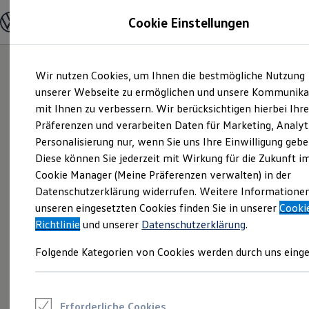
Modelle und Konfigurator
Cookie Einstellungen
Konfigurator
Modelle vergleichen
Konfiguration laden
Zum
Zum
Autosuche
Wir nutzen Cookies, um Ihnen die bestmögliche Nutzung
Hauptinhalt
Footer
Elektroautos
springen
springen
unserer Webseite zu ermöglichen und unsere Kommunika
ENERGY Sondermodelle
Nutzfahrzeuge
mit Ihnen zu verbessern. Wir berücksichtigen hierbei Ihr
SUV und CUV
Präferenzen und verarbeiten Daten für Marketing, Analyt
Familienautos
Personalisierung nur, wenn Sie uns Ihre Einwilligung gebe
Kombis
Kompaktwagen
Diese können Sie jederzeit mit Wirkung für die Zukunft i
Sportwagen
Cookie Manager (Meine Präferenzen verwalten) in der
Schnell verfügbare Fahrzeuge
Angebote und Produkte
Datenschutzerklärung widerrufen. Weitere Informatione
Aktuelle Angebote
unseren eingesetzten Cookies finden Sie in unserer
Cooki
E-Auto-Förderung
Richtlinie
und unserer
Datenschutzerklärung
.
Volkswagen Marktplatz
Die ENERGY Sondermodelle
Folgende Kategorien von Cookies werden durch uns einge
Junge Gebrauchtwagen und Gebrauchtwagen
Volkswagen Zertifizierte Gebrauchtwagen
Elektromobilität bei Gebrauchtwagen
Zubehör- und Serviceangebote
Saisonangebote
Erforderliche Cookies