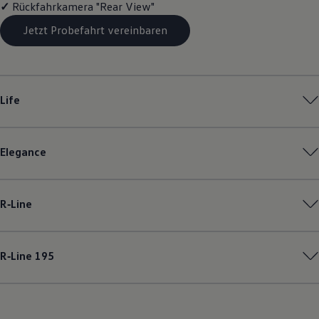
✓
Rückfahrkamera "Rear View"
Magazin
Lifestyle
Jetzt Probefahrt vereinbaren
Transport
Familie
Elektromobilität
Volkswagen R
Pannen- und Unfallhilfe
Life
Volkswagen Kundenbetreuung
Elegance
R‑Line
R‑Line
195