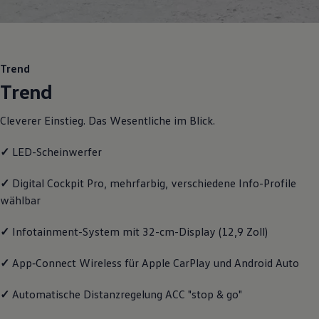
Motorenöl und Flüssigkeiten
Räder und Reifen
Pannen- und Unfallhilfe
Economy Service
Volkswagen Teile
Trend
Zubehör
Trend
Modellspezifisches Zubehör
Schutz und Pflege
Transport
Cleverer Einstieg. Das Wesentliche im Blick.
Entertainment und Elektronik
Individualisieren
✓
LED-Scheinwerfer
Wallbox und Ladekabel
Digitale Extras
Dienste für Ihr Modell finden
✓
Digital Cockpit Pro, mehrfarbig, verschiedene Info-Profile
Volkswagen Apps, Login und Shop
wählbar
Handy und Fahrzeug verbinden
Updates für Software, Karten und Radio
Über Ihr Auto
✓
Infotainment-System mit 32-cm-Display (12,9 Zoll)
Vorgängermodelle
Kundeninformationen
✓
App‑Connect
Wireless für Apple
CarPlay
und
Android
Auto
Volkswagen Kundenbetreuung
Warn- und Kontrollleuchten
Assistenzsysteme
✓
Automatische Distanzregelung ACC "stop & go"
Digitale Betriebsanleitung
Live Beratung