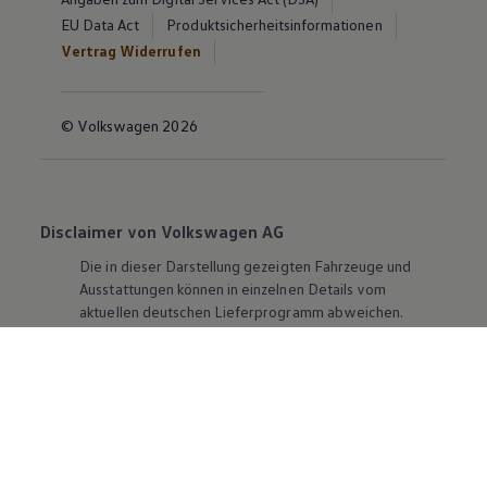
EU Data Act
Produktsicherheitsinformationen
Vertrag Widerrufen
© Volkswagen 2026
Disclaimer von Volkswagen AG
Die in dieser Darstellung gezeigten Fahrzeuge und
Ausstattungen können in einzelnen Details vom
aktuellen deutschen Lieferprogramm abweichen.
Abgebildet sind teilweise Sonderausstattungen der
Fahrzeuge gegen Mehrpreis.
Bitte beachten Sie auch unseren Konfigurator für eine
Übersicht der aktuell verfügbaren Modelle und
Ausstattungen.
Die angegebenen Verbrauchs- und Emissionswerte
beziehen sich nicht auf ein einzelnes Fahrzeug und sind