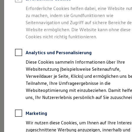
Reifenpakete
Leasing
Erforderliche Cookies helfen dabei, eine Website nu
Leasing-Angebote
zu machen, indem sie Grundfunktionen wie
Abenteuer Leben.
Der
Gebrauchtwagen Leasing
Seitennavigation und Zugriff auf sichere Bereiche de
Junge Gebrauchtwagen-Leasing
Elektroauto Leasing
Website ermöglichen. Die Website kann ohne diese
Tiguan.
Kleinwagen-Leasing
Cookies nicht richtig funktionieren.
Leasing ohne Anzahlung
Finanzierung
Autokredit mit Schlussrate
Analytics und Personalisierung
Versicherungen und Garantien
Kfz-Versicherung
Diese Cookies sammeln Informationen über Ihre
Restschuldversicherungen
Websitenutzung (beispielsweise Seitenaufrufe,
Garantien
Verweildauer je Seite, Klicks) und ermöglichen uns b
Wartungsverträge
Geschäftskunden
Teilnahme, Ihre Umfrageergebnisse in die
Professional Class bei Volkswagen
Websiteoptimierung mit einzubeziehen. Damit helfe
Großkunden
uns, Ihr Nutzererlebnis persönlich auf Sie zuzuschne
Behörden
(
Impressum & Rechtliches
)
Direktkunden
Sonderfahrzeuge
Marketing
Anpfiff zum Gewinn
Elektromobilität
Wir nutzen diese Cookies, um Ihnen auf Ihre Intere
Elektroautos
zugeschnittene Werbung anzuzeigen, innerhalb und
ID. Tutorials