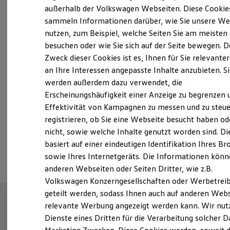
Elektrofahrzeugkonzepte
außerhalb der Volkswagen Webseiten. Diese Cookie
ID. EVERY1
sammeln Informationen darüber, wie Sie unsere We
Reichweite
Probefahrt vereinbaren
nutzen, zum Beispiel, welche Seiten Sie am meisten
Reichweite der ID. Modelle
Reichweite im Winter
besuchen oder wie Sie sich auf der Seite bewegen. D
Rekuperation
Zweck dieser Cookies ist es, Ihnen für Sie relevante
Laden
an Ihre Interessen angepasste Inhalte anzubieten. S
Laden unterwegs
Laden Zuhause
werden außerdem dazu verwendet, die
Fahrzeugangebot anfordern
Ladestationen finden
Erscheinungshäufigkeit einer Anzeige zu begrenzen 
Ladezeitensimulator
Effektivität von Kampagnen zu messen und zu steue
Batterie
Sicherheit
registrieren, ob Sie eine Webseite besucht haben od
Garantie und Lebensdauer
nicht, sowie welche Inhalte genutzt worden sind. Di
Nachhaltigkeit
Serviceanfrage stellen
basiert auf einer eindeutigen Identifikation Ihres B
Technologie
Kosten und Kauf
sowie Ihres Internetgeräts. Die Informationen kön
Verbrauchskosten
anderen Webseiten oder Seiten Dritter, wie z.B.
Kaufoptionen
Volkswagen Konzerngesellschaften oder Werbetrei
E-Auto-Förderung
Software und Konnektivität
geteilt werden, sodass Ihnen auch auf anderen Web
Die ID. Software 6
relevante Werbung angezeigt werden kann. Wir nut
ID. Software Versionen und Updates
Dienste eines Dritten für die Verarbeitung solcher D
Digitale Extras
Schnittstellen zu Ihrem ID.