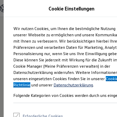
Modelle und Konfigurator
Cookie Einstellungen
Konfigurator
Modelle vergleichen
Konfiguration laden
Zum
Zum
Autosuche
Wir nutzen Cookies, um Ihnen die bestmögliche Nutzung
Hauptinhalt
Footer
Elektroautos
springen
springen
unserer Webseite zu ermöglichen und unsere Kommunika
ENERGY Sondermodelle
Nutzfahrzeuge
mit Ihnen zu verbessern. Wir berücksichtigen hierbei Ihr
SUV und CUV
Präferenzen und verarbeiten Daten für Marketing, Analyt
Familienautos
Personalisierung nur, wenn Sie uns Ihre Einwilligung gebe
Kombis
Kompaktwagen
Diese können Sie jederzeit mit Wirkung für die Zukunft i
Sportwagen
Cookie Manager (Meine Präferenzen verwalten) in der
Schnell verfügbare Fahrzeuge
Angebote und Produkte
Datenschutzerklärung widerrufen. Weitere Informatione
Aktuelle Angebote
unseren eingesetzten Cookies finden Sie in unserer
Cooki
E-Auto-Förderung
Richtlinie
und unserer
Datenschutzerklärung
.
Volkswagen Marktplatz
Die ENERGY Sondermodelle
Folgende Kategorien von Cookies werden durch uns einge
Junge Gebrauchtwagen und Gebrauchtwagen
Volkswagen Zertifizierte Gebrauchtwagen
Elektromobilität bei Gebrauchtwagen
Zubehör- und Serviceangebote
Saisonangebote
Erforderliche Cookies