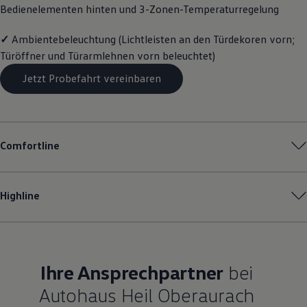
Bedienelementen hinten und 3-Zonen-Temperaturregelung
Magazin
Lifestyle
Transport
✓
Ambientebeleuchtung (Lichtleisten an den Türdekoren vorn;
Familie
Türöffner und Türarmlehnen vorn beleuchtet)
Elektromobilität
Volkswagen R
Jetzt Probefahrt vereinbaren
Pannen- und Unfallhilfe
Volkswagen Kundenbetreuung
Comfortline
Highline
Ihre Ansprechpartner
bei
Autohaus Heil Oberaurach