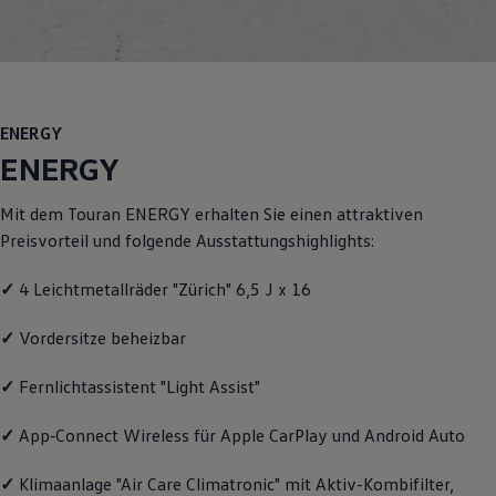
Motorenöl und Flüssigkeiten
Räder und Reifen
Pannen- und Unfallhilfe
Economy Service
Volkswagen Teile
Zubehör
ENERGY
Modellspezifisches Zubehör
Schutz und Pflege
ENERGY
Transport
Entertainment und Elektronik
Mit dem
Touran
ENERGY
erhalten Sie einen attraktiven
Individualisieren
Wallbox und Ladekabel
Preisvorteil und folgende Ausstattungshighlights:
Digitale Extras
Dienste für Ihr Modell finden
✓
4 Leichtmetallräder "Zürich" 6,5 J x 16
Volkswagen Apps, Login und Shop
Handy und Fahrzeug verbinden
Updates für Software, Karten und Radio
✓
Vordersitze beheizbar
Über Ihr Auto
Vorgängermodelle
✓
Fernlichtassistent "Light Assist"
Kundeninformationen
Volkswagen Kundenbetreuung
✓
App‑Connect
Wireless für Apple
CarPlay
und
Android
Auto
Warn- und Kontrollleuchten
Assistenzsysteme
Digitale Betriebsanleitung
✓
Klimaanlage "Air Care Climatronic" mit Aktiv-Kombifilter,
Live Beratung