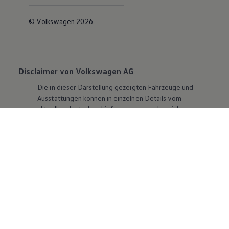
© Volkswagen 2026
Disclaimer von Volkswagen AG
Die in dieser Darstellung gezeigten Fahrzeuge und
Ausstattungen können in einzelnen Details vom
aktuellen deutschen Lieferprogramm abweichen.
Abgebildet sind teilweise Sonderausstattungen der
Fahrzeuge gegen Mehrpreis.
Bitte beachten Sie auch unseren Konfigurator für eine
Übersicht der aktuell verfügbaren Modelle und
Ausstattungen.
Die angegebenen Verbrauchs- und Emissionswerte
beziehen sich nicht auf ein einzelnes Fahrzeug und sind
nicht Bestandteil des Angebots, sondern dienen allein
Vergleichszwecken zwischen den verschiedenen
Fahrzeugtypen. Zusatzausstattungen und
Zubehör