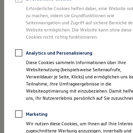
Reifenpakete
Leasing
Erforderliche Cookies helfen dabei, eine Website nu
Leasing-Angebote
zu machen, indem sie Grundfunktionen wie
Vielseitig, komfortabel,
Gebrauchtwagen Leasing
Seitennavigation und Zugriff auf sichere Bereiche de
Junge Gebrauchtwagen-Leasing
Elektroauto Leasing
Website ermöglichen. Die Website kann ohne diese
leistungsstark.
Der
Kleinwagen-Leasing
Cookies nicht richtig funktionieren.
Leasing ohne Anzahlung
Touran.
Finanzierung
Autokredit mit Schlussrate
Analytics und Personalisierung
Versicherungen und Garantien
Kfz-Versicherung
Diese Cookies sammeln Informationen über Ihre
Restschuldversicherungen
Websitenutzung (beispielsweise Seitenaufrufe,
Garantien
Verweildauer je Seite, Klicks) und ermöglichen uns b
Wartungsverträge
Geschäftskunden
Teilnahme, Ihre Umfrageergebnisse in die
Professional Class bei Volkswagen
Websiteoptimierung mit einzubeziehen. Damit helfe
Großkunden
uns, Ihr Nutzererlebnis persönlich auf Sie zuzuschne
Behörden
Direktkunden
Sonderfahrzeuge
(
Impressum & Rechtliches
)
Marketing
Anpfiff zum Gewinn
Elektromobilität
Wir nutzen diese Cookies, um Ihnen auf Ihre Intere
Elektroautos
zugeschnittene Werbung anzuzeigen, innerhalb und
ID. Tutorials