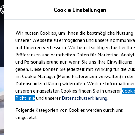
Modelle und Konfigurator
Cookie Einstellungen
Konfigurator
Modelle vergleichen
Konfiguration laden
Zum
Zum
Autosuche
Verkauf und Service
Wir nutzen Cookies, um Ihnen die bestmögliche Nutzung
Hauptinhalt
Footer
Elektroautos
Autohaus Heinicke
springen
springen
unserer Webseite zu ermöglichen und unsere Kommunika
ENERGY Sondermodelle
Nutzfahrzeuge
mit Ihnen zu verbessern. Wir berücksichtigen hierbei Ihr
SUV und CUV
4.9
|
284 Bewertungen
Präferenzen und verarbeiten Daten für Marketing, Analyt
Familienautos
und Personalisierung nur, wenn Sie uns Ihre Einwilligung
Kombis
Kompaktwagen
geben. Diese können Sie jederzeit mit Wirkung für die Zu
Sportwagen
im Cookie Manager (Meine Präferenzen verwalten) in der
Schnell verfügbare Fahrzeuge
Angebote und Produkte
Datenschutzerklärung widerrufen. Weitere Informatione
Aktuelle Angebote
unseren eingesetzten Cookies finden Sie in unserer
Cooki
E-Auto-Förderung
Richtlinie
und unserer
Datenschutzerklärung
.
Volkswagen Marktplatz
Die ENERGY Sondermodelle
Folgende Kategorien von Cookies werden durch uns
Junge Gebrauchtwagen und Gebrauchtwagen
Volkswagen Zertifizierte Gebrauchtwagen
eingesetzt:
Elektromobilität bei Gebrauchtwagen
Zubehör- und Serviceangebote
Saisonangebote