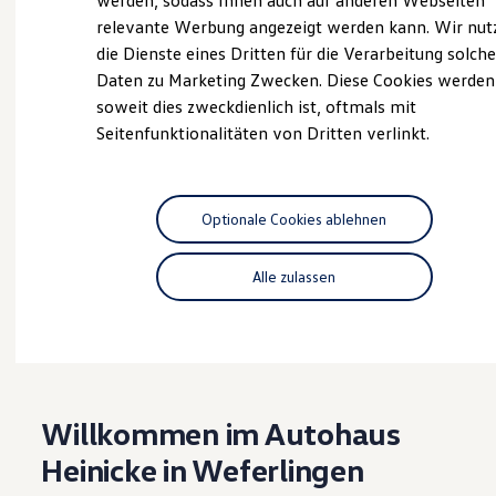
werden, sodass Ihnen auch auf anderen Webseiten
Hybridautos
relevante Werbung angezeigt werden kann. Wir nut
Marke und Erlebnis
die Dienste eines Dritten für die Verarbeitung solche
Volkswagen R und R Experience
Probefahrt vereinbaren
R-Modelle
Daten zu Marketing Zwecken. Diese Cookies werden
R Experience
soweit dies zweckdienlich ist, oftmals mit
Driving Experience
Seitenfunktionalitäten von Dritten verlinkt.
Volkswagen entdecken
Werkbesichtigung
Factory visit
Fahrzeugangebot anfordern
Lifestyle Shop
T-Roc Kollektion
Optionale Cookies ablehnen
Golf Kollektion
ID. Kollektion
Volkswagen Kollektion
Alle zulassen
R-Kollektion
Serviceanfrage stellen
GTI Kollektion
Fußball Drop
we drive football
#wedriveproud
Besitzer und Service
myVolkswagen
Willkommen im Autohaus
Software Updates
Service und Ersatzteile
Heinicke in Weferlingen
Inspektion und HU/AU
Reparaturen und Checks