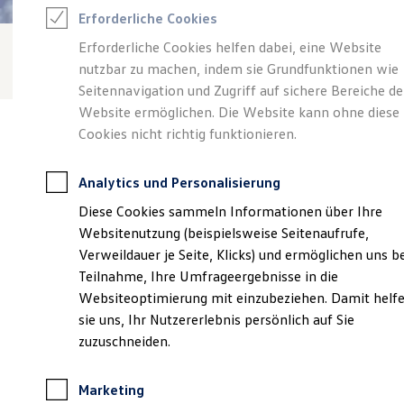
Reifenpakete
Erforderliche Cookies
Leasing
Leasing-Angebote
Erforderliche Cookies helfen dabei, eine Website
Gebrauchtwagen Leasing
nutzbar zu machen, indem sie Grundfunktionen wie
Junge Gebrauchtwagen-Leasing
Elektroauto Leasing
Seitennavigation und Zugriff auf sichere Bereiche de
Kleinwagen-Leasing
Website ermöglichen. Die Website kann ohne diese
Leasing ohne Anzahlung
Cookies nicht richtig funktionieren.
Finanzierung
Autokredit mit Schlussrate
Versicherungen und Garantien
Analytics und Personalisierung
Kfz-Versicherung
Verantwortlich für die Inhalte auf dieser Seite ist die Autohaus
Restschuldversicherungen
Diese Cookies sammeln Informationen über Ihre
Heinicke GmbH & Co. KG
(
Impressum & Rechtliches
)
Garantien
Websitenutzung (beispielsweise Seitenaufrufe,
Wartungsverträge
Geschäftskunden
Verweildauer je Seite, Klicks) und ermöglichen uns b
Professional Class bei Volkswagen
Unsere 
Teilnahme, Ihre Umfrageergebnisse in die
Großkunden
Websiteoptimierung mit einzubeziehen. Damit helf
Behörden
Direktkunden
sie uns, Ihr Nutzererlebnis persönlich auf Sie
Sonderfahrzeuge
An der Zuckerfabrik 1, 39356 Weferlingen
zuzuschneiden.
Anpfiff zum Gewinn
Elektromobilität
Montag
-
Freitag
07:00
-
18:00
Uhr
Elektroautos
Marketing
ID. Tutorials