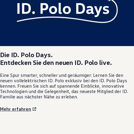
Magazin
Lifestyle
Transport
Familie
Elektromobilität
Volkswagen R
Pannen- und Unfallhilfe
Volkswagen Kundenbetreuung
Die
ID. Polo
Days.
Entdecken Sie den neuen
ID. Polo
live.
Eine Spur smarter, schneller und geräumiger: Lernen Sie den
neuen vollelektrischen
ID. Polo
exklusiv bei den
ID. Polo
Days
kennen. Freuen Sie sich auf spannende Einblicke, innovative
Technologien und die Gelegenheit, das neueste Mitglied der ID.
Familie aus nächster Nähe zu erleben.
Mehr erfahren