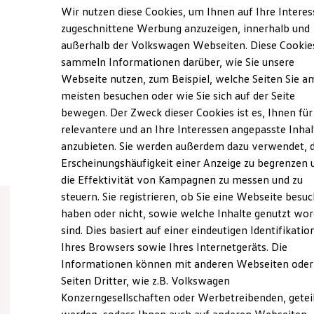
Samstag
07:00
-
12:00
Uhr
Elektrofahrzeugkonzepte
Wir nutzen diese Cookies, um Ihnen auf Ihre Intere
ID. EVERY1
Sonntag
Geschlossen
zugeschnittene Werbung anzuzeigen, innerhalb und
Reichweite
außerhalb der Volkswagen Webseiten. Diese Cookie
Reichweite der ID. Modelle
info@autohaus-heinicke.de
Reichweite im Winter
sammeln Informationen darüber, wie Sie unsere
Rekuperation
Webseite nutzen, zum Beispiel, welche Seiten Sie a
Laden
+49 39061 9630
meisten besuchen oder wie Sie sich auf der Seite
Laden unterwegs
Laden Zuhause
bewegen. Der Zweck dieser Cookies ist es, Ihnen für
Ladestationen finden
relevantere und an Ihre Interessen angepasste Inhal
Ansprechpartner
Ladezeitensimulator
anzubieten. Sie werden außerdem dazu verwendet, d
Batterie
Sicherheit
Erscheinungshäufigkeit einer Anzeige zu begrenzen 
Garantie und Lebensdauer
die Effektivität von Kampagnen zu messen und zu
Nachhaltigkeit
steuern. Sie registrieren, ob Sie eine Webseite besuc
Technologie
Kosten und Kauf
haben oder nicht, sowie welche Inhalte genutzt wo
Verbrauchskosten
sind. Dies basiert auf einer eindeutigen Identifikatio
Wie können wir
Kaufoptionen
Ihres Browsers sowie Ihres Internetgeräts. Die
E-Auto-Förderung
Software und Konnektivität
Informationen können mit anderen Webseiten oder
Ihnen weiterhelfen?
Die ID. Software 6
Seiten Dritter, wie z.B. Volkswagen
ID. Software Versionen und Updates
Konzerngesellschaften oder Werbetreibenden, getei
Digitale Extras
Schnittstellen zu Ihrem ID.