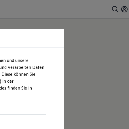
hen und unsere
 und verarbeiten Daten
. Diese können Sie
 in der
es finden Sie in