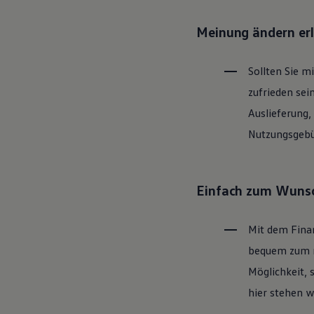
Motorenöl und Flüssigkeiten
Räder und Reifen
Meinung ändern er
Pannen- und Unfallhilfe
Economy Service
Volkswagen Teile
Sollten Sie m
Zubehör
Modellspezifisches Zubehör
zufrieden sei
Schutz und Pflege
Transport
Auslieferung,
Entertainment und Elektronik
Nutzungsgebüh
Individualisieren
Wallbox und Ladekabel
Digitale Extras
Dienste für Ihr Modell finden
Volkswagen Apps, Login und Shop
Einfach zum Wunsc
Handy und Fahrzeug verbinden
Updates für Software, Karten und Radio
Über Ihr Auto
Mit dem Fina
Vorgängermodelle
Kundeninformationen
bequem zum ne
Volkswagen Kundenbetreuung
Möglichkeit, 
Warn- und Kontrollleuchten
Assistenzsysteme
hier stehen w
Digitale Betriebsanleitung
Live Beratung