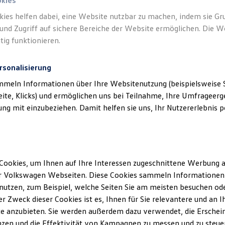
n.
okies
kies helfen dabei, eine Website nutzbar zu machen, indem sie G
und Zugriff auf sichere Bereiche der Website ermöglichen. Die W
tig funktionieren.
rsonalisierung
mmeln Informationen über Ihre Websitenutzung (beispielsweise S
eite, Klicks) und ermöglichen uns bei Teilnahme, Ihre Umfrageerge
g mit einzubeziehen. Damit helfen sie uns, Ihr Nutzererlebnis pe
Cookies, um Ihnen auf Ihre Interessen zugeschnittene Werbung a
r Volkswagen Webseiten. Diese Cookies sammeln Informationen 
utzen, zum Beispiel, welche Seiten Sie am meisten besuchen oder
r Zweck dieser Cookies ist es, Ihnen für Sie relevantere und an I
e anzubieten. Sie werden außerdem dazu verwendet, die Erschein
zen und die Effektivität von Kampagnen zu messen und zu steuern