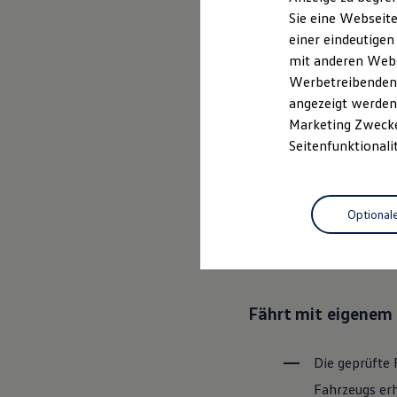
Elektrofahrzeugkonzepte
Sie eine Webseite
ID. EVERY1
einer eindeutigen
Reichweite
Ganz selbstver
Reichweite der ID. Modelle
mit anderen Webse
Reichweite im Winter
Leistungsversp
Werbetreibenden,
Rekuperation
angezeigt werden 
Laden
Laden unterwegs
Marketing Zwecken
Laden Zuhause
Rundum sicher: der
Seitenfunktionali
Ladestationen finden
Ladezeitensimulator
Batterie
Bevor ein
Vo
Sicherheit
Optional
den Zustand 
Garantie und Lebensdauer
Nachhaltigkeit
Bereiche Tech
Technologie
Kosten und Kauf
Verbrauchskosten
Kaufoptionen
Fährt mit eigenem 
E-Auto-Förderung
Software und Konnektivität
Die ID. Software 6
ID. Software Versionen und Updates
Die geprüfte 
Digitale Extras
Fahrzeugs erh
Schnittstellen zu Ihrem ID.