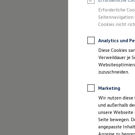
Gebrauchtwage
Erforderliche Co
Reifenpakete
Leasing
Erforderliche Coo
Leasing-Angebote
Seitennavigation 
Gebrauchtwagen Leasing
Cookies nicht rich
Junge Gebrauchtwagen-Leasing
Elektroauto Leasing
Kleinwagen-Leasing
Analytics und Pe
Leasing ohne Anzahlung
Finanzierung
Diese Cookies sa
Autokredit mit Schlussrate
Versicherungen und Garantien
Verweildauer je S
Kfz-Versicherung
Websiteoptimierun
Restschuldversicherungen
zuzuschneiden.
Garantien
(
Impressum & Rechtliches
)
Wartungsverträge
Geschäftskunden
Marketing
Professional Class bei Volkswagen
Großkunden
Wir nutzen diese 
Behörden
und außerhalb de
Direktkunden
Sonderfahrzeuge
unsere Webseite n
Anpfiff zum Gewinn
Seite bewegen. De
Elektromobilität
angepasste Inhalt
Elektroautos
ID. Tutorials
Anzeige zu begren