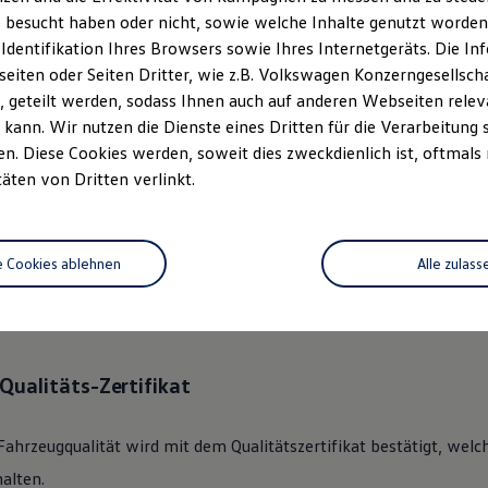
 besucht haben oder nicht, sowie welche Inhalte genutzt worden s
 Identifikation Ihres Browsers sowie Ihres Internetgeräts. Die 
ständlich.
Das
Gebrauchtwage
iten oder Seiten Dritter, wie z.B. Volkswagen Konzerngesellsch
rechen.
 geteilt werden, sodass Ihnen auch auf anderen Webseiten rel
kann. Wir nutzen die Dienste eines Dritten für die Verarbeitung 
. Diese Cookies werden, soweit dies zweckdienlich ist, oftmals
 360°
Gebrauchtwagen
-Check
täten von Dritten verlinkt.
lkswagen
Zertifizierter
Gebrauchtwagen
an unsere Kunden überge
e Cookies ablehnen
Alle zulass
des Fahrzeugs mit dem gründlichen 360°
Gebrauchtwagen
-Check.
nik, Optik, Wartung und Garantie umfassend beleuchtet.
Qualitäts-Zertifikat
Fahrzeugqualität wird mit dem Qualitätszertifikat bestätigt, welc
alten.