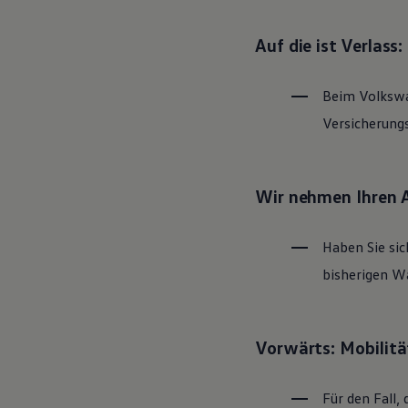
Magazin
Lifestyle
Auf die ist Verlass
Transport
Familie
Elektromobilität
Beim
Volksw
Volkswagen R
Pannen- und Unfallhilfe
Versicherung
Volkswagen Kundenbetreuung
Wir nehmen Ihren 
Haben Sie sic
bisherigen Wa
Vorwärts: Mobilitä
Für den Fall, 