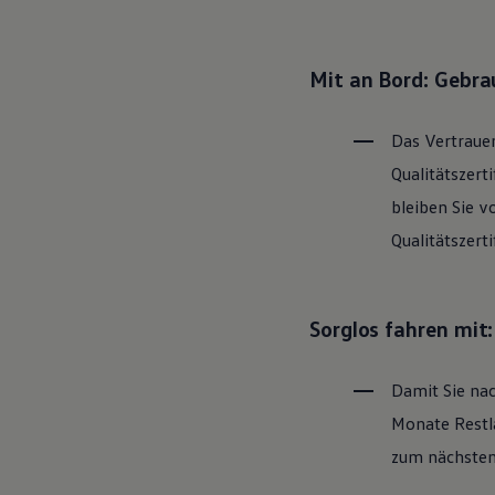
Hybridautos
Marke und Erlebnis
Volkswagen R und R Experience
R-Modelle
Mit an Bord: Gebr
R Experience
Driving Experience
Volkswagen entdecken
Das Vertrauen
Werkbesichtigung
Factory visit
Qualitätszert
Lifestyle Shop
bleiben Sie v
T-Roc Kollektion
Golf Kollektion
Qualitätszert
ID. Kollektion
Volkswagen Kollektion
R-Kollektion
GTI Kollektion
Sorglos fahren mit
Fußball Drop
we drive football
#wedriveproud
Damit Sie nac
Besitzer und Service
myVolkswagen
Monate Restla
Software Updates
Service und Ersatzteile
zum nächsten 
Inspektion und HU/AU
Reparaturen und Checks