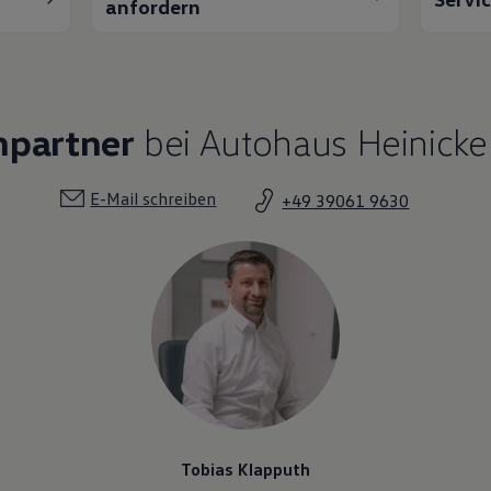
anfordern
hpartner
bei Autohaus Heinicke
E-Mail schreiben
+49 39061 9630
Tobias Klapputh