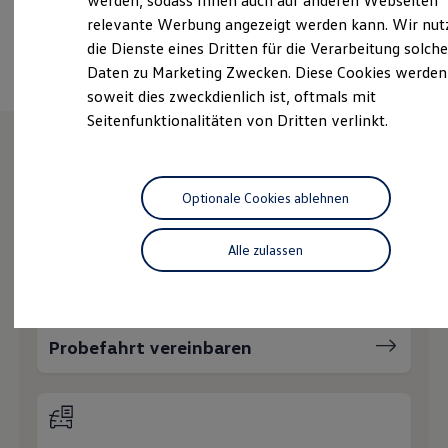
werden, sodass Ihnen auch auf anderen Webseiten
Hybridautos
relevante Werbung angezeigt werden kann. Wir nut
Marke und Erlebnis
Ansprechpartner
die Dienste eines Dritten für die Verarbeitung solche
Volkswagen R und R Experience
R-Modelle
Daten zu Marketing Zwecken. Diese Cookies werden
R Experience
soweit dies zweckdienlich ist, oftmals mit
Driving Experience
Seitenfunktionalitäten von Dritten verlinkt.
Volkswagen entdecken
Werkbesichtigung
Factory visit
Lifestyle Shop
Wie können wir
T-Roc Kollektion
Optionale Cookies ablehnen
Golf Kollektion
Ihnen weiterhelfen?
ID. Kollektion
Volkswagen Kollektion
Alle zulassen
R-Kollektion
GTI Kollektion
Fußball Drop
we drive football
#wedriveproud
Probefahrt vereinbaren
Besitzer und Service
myVolkswagen
Software Updates
Service und Ersatzteile
Inspektion und HU/AU
Reparaturen und Checks