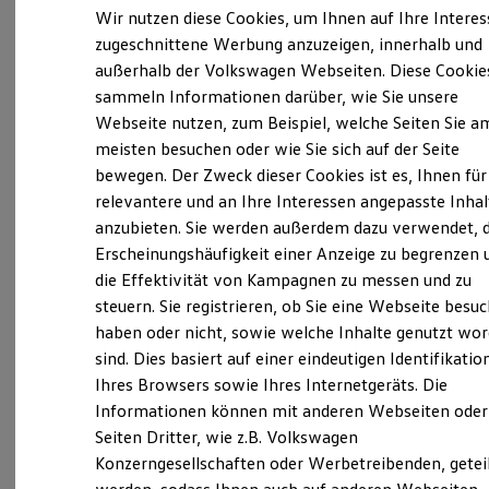
Elektrofahrzeugkonzepte
Wir nutzen diese Cookies, um Ihnen auf Ihre Intere
ID. EVERY1
Verantwortlich für die Inhalte auf dieser Seite ist die Autohaus
zugeschnittene Werbung anzuzeigen, innerhalb und
Reichweite
Heuberger GmbH
(
Impressum & Rechtliches
)
außerhalb der Volkswagen Webseiten. Diese Cookie
Reichweite der ID. Modelle
Reichweite im Winter
sammeln Informationen darüber, wie Sie unsere
Rekuperation
Webseite nutzen, zum Beispiel, welche Seiten Sie a
Laden
Unsere 
meisten besuchen oder wie Sie sich auf der Seite
Laden unterwegs
Laden Zuhause
bewegen. Der Zweck dieser Cookies ist es, Ihnen für
Ladestationen finden
relevantere und an Ihre Interessen angepasste Inhal
Ladezeitensimulator
Hiebelerstraße 65, 87629 Füssen
anzubieten. Sie werden außerdem dazu verwendet, d
Batterie
Sicherheit
Erscheinungshäufigkeit einer Anzeige zu begrenzen 
Montag
-
Donnerstag
07:15
-
18:00
Uhr
Garantie und Lebensdauer
die Effektivität von Kampagnen zu messen und zu
Nachhaltigkeit
Freitag
07:15
-
17:00
Uhr
steuern. Sie registrieren, ob Sie eine Webseite besuc
Technologie
Samstag
08:00
-
12:30
Uhr
Kosten und Kauf
haben oder nicht, sowie welche Inhalte genutzt wo
Verbrauchskosten
Sonntag
Geschlossen
sind. Dies basiert auf einer eindeutigen Identifikatio
Kaufoptionen
Ihres Browsers sowie Ihres Internetgeräts. Die
E-Auto-Förderung
Software und Konnektivität
Informationen können mit anderen Webseiten oder
fuessen@autohaus-heuberger.de
Die ID. Software 6
Seiten Dritter, wie z.B. Volkswagen
ID. Software Versionen und Updates
+49 8362 91920
Konzerngesellschaften oder Werbetreibenden, getei
Digitale Extras
Schnittstellen zu Ihrem ID.