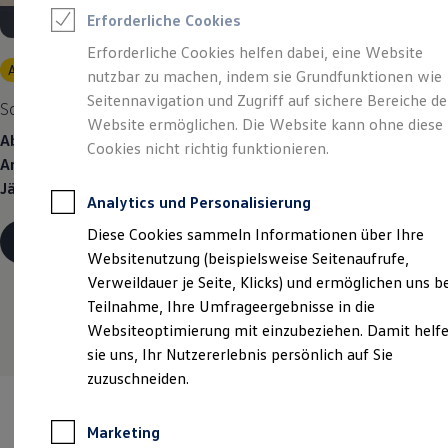
Reifenpakete
Erforderliche Cookies
Leasing
Leasing-Angebote
Erforderliche Cookies helfen dabei, eine Website
Gebrauchtwagen Leasing
Angebot gültig bis 30.09.2026
nutzbar zu machen, indem sie Grundfunktionen wie
Junge Gebrauchtwagen-Leasing
Elektroauto Leasing
Seitennavigation und Zugriff auf sichere Bereiche de
So geht neu.
Der neue ID.3 Neo.
Kleinwagen-Leasing
Website ermöglichen. Die Website kann ohne diese
Leasing ohne Anzahlung
Ab 48 mtl. Raten à 299,52 €
finanzieren | 6.750,00 €
Cookies nicht richtig funktionieren.
Finanzierung
Anzahlung | 14.852,25 € Schlussrate | 48 Monate Laufzeit |
Autokredit mit Schlussrate
Jährliche Fahrleistung: 10.000 km
Versicherungen und Garantien
Analytics und Personalisierung
Kfz-Versicherung
Restschuldversicherungen
Diese Cookies sammeln Informationen über Ihre
Details ansehen
Garantien
Websitenutzung (beispielsweise Seitenaufrufe,
Wartungsverträge
Geschäftskunden
Verweildauer je Seite, Klicks) und ermöglichen uns b
Professional Class bei Volkswagen
Teilnahme, Ihre Umfrageergebnisse in die
Großkunden
Websiteoptimierung mit einzubeziehen. Damit helf
Behörden
Direktkunden
sie uns, Ihr Nutzererlebnis persönlich auf Sie
Sonderfahrzeuge
zuzuschneiden.
Anpfiff zum Gewinn
Elektromobilität
Elektroautos
Marketing
ID. Tutorials