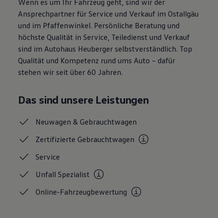
Wenn es um Ihr Fahrzeug geht, sind wir der
Magazin
Ansprechpartner für Service und Verkauf im Ostallgäu
Lifestyle
und im Pfaffenwinkel. Persönliche Beratung und
Transport
Familie
höchste Qualität in Service, Teiledienst und Verkauf
Elektromobilität
sind im Autohaus Heuberger selbstverständlich. Top
Volkswagen R
Qualität und Kompetenz rund ums Auto – dafür
Pannen- und Unfallhilfe
Volkswagen Kundenbetreuung
stehen wir seit über 60 Jahren.
Das sind unsere Leistungen
Neuwagen &
Gebrauchtwagen
Zertifizierte
Gebrauchtwagen
Service
Unfall
Spezialist
Online-Fahrzeugbewertung