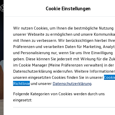
Modelle und Konfigurator
Cookie Einstellungen
Konfigurator
Modelle vergleichen
Konfiguration laden
Zum
Zum
Autosuche
Wir nutzen Cookies, um Ihnen die bestmögliche Nutzung
Hauptinhalt
Footer
Elektroautos
Verkauf und Service
springen
springen
unserer Webseite zu ermöglichen und unsere Kommunika
ENERGY Sondermodelle
Autohaus Heuberger
Nutzfahrzeuge
mit Ihnen zu verbessern. Wir berücksichtigen hierbei Ihr
SUV und CUV
Präferenzen und verarbeiten Daten für Marketing, Analyt
Familienautos
4.9
|
303 Bewertungen
und Personalisierung nur, wenn Sie uns Ihre Einwilligung
Kombis
Kompaktwagen
geben. Diese können Sie jederzeit mit Wirkung für die Zu
Sportwagen
im Cookie Manager (Meine Präferenzen verwalten) in der
Schnell verfügbare Fahrzeuge
Angebote und Produkte
Datenschutzerklärung widerrufen. Weitere Informatione
Aktuelle Angebote
unseren eingesetzten Cookies finden Sie in unserer
Cooki
E-Auto-Förderung
Richtlinie
und unserer
Datenschutzerklärung
.
Volkswagen Marktplatz
Die ENERGY Sondermodelle
Folgende Kategorien von Cookies werden durch uns
Junge Gebrauchtwagen und Gebrauchtwagen
Volkswagen Zertifizierte Gebrauchtwagen
eingesetzt:
Elektromobilität bei Gebrauchtwagen
Zubehör- und Serviceangebote
Saisonangebote