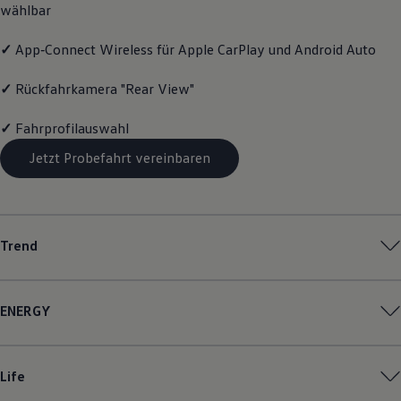
wählbar
Magazin
Lifestyle
Transport
✓
App‑Connect
Wireless für Apple
CarPlay
und
Android
Auto
Familie
Elektromobilität
✓
Rückfahrkamera "Rear View"
Volkswagen R
Pannen- und Unfallhilfe
✓
Fahrprofilauswahl
Volkswagen Kundenbetreuung
Jetzt Probefahrt vereinbaren
Trend
ENERGY
Life