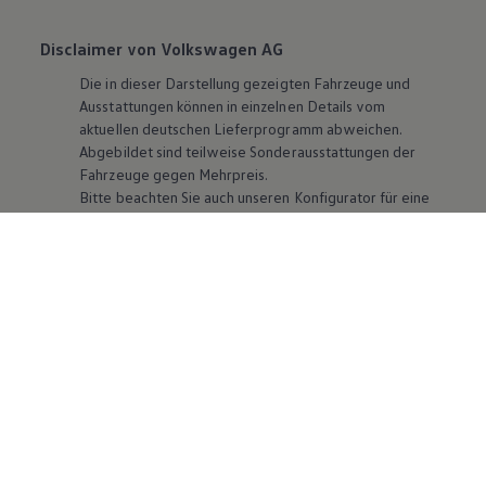
Disclaimer von Volkswagen AG
Die in dieser Darstellung gezeigten Fahrzeuge und
Ausstattungen können in einzelnen Details vom
aktuellen deutschen Lieferprogramm abweichen.
Abgebildet sind teilweise Sonderausstattungen der
Fahrzeuge gegen Mehrpreis.
Bitte beachten Sie auch unseren Konfigurator für eine
Übersicht der aktuell verfügbaren Modelle und
Ausstattungen.
Die angegebenen Verbrauchs- und Emissionswerte
beziehen sich nicht auf ein einzelnes Fahrzeug und sind
nicht Bestandteil des Angebots, sondern dienen allein
Vergleichszwecken zwischen den verschiedenen
Fahrzeugtypen. Zusatzausstattungen und
Zubehör
(Anbauteile, Reifenformat usw.) können relevante
Fahrzeugparameter, wie
z. B.
Gewicht, Rollwiderstand
und Aerodynamik verändern und neben Witterungs-
und Verkehrsbedingungen sowie dem individuellen
Fahrverhalten den Kraftstoffverbrauch, den