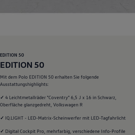
Motorenöl und Flüssigkeiten
Räder und Reifen
Pannen- und Unfallhilfe
Economy Service
Volkswagen Teile
Zubehör
Modellspezifisches Zubehör
Schutz und Pflege
Transport
Entertainment und Elektronik
EDITION 50
Individualisieren
EDITION 50
Wallbox und Ladekabel
Digitale Extras
Dienste für Ihr Modell finden
Mit dem
Polo
EDITION 50 erhalten Sie folgende
Volkswagen Apps, Login und Shop
Ausstattungshighlights:
Handy und Fahrzeug verbinden
Updates für Software, Karten und Radio
Über Ihr Auto
✓
4 Leichtmetallräder "Coventry" 6,5 J x 16 in Schwarz,
Vorgängermodelle
Oberfläche glanzgedreht,
Volkswagen
R
Kundeninformationen
Volkswagen Kundenbetreuung
✓
IQ.LIGHT - LED-Matrix-Scheinwerfer mit LED-Tagfahrlicht
Warn- und Kontrollleuchten
Assistenzsysteme
Digitale Betriebsanleitung
✓
Digital Cockpit Pro, mehrfarbig, verschiedene Info-Profile
Live Beratung