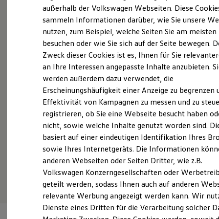
Probefahrt vereinbaren
Elektrofahrzeugkonzepte
außerhalb der Volkswagen Webseiten. Diese Cookie
ID. EVERY1
sammeln Informationen darüber, wie Sie unsere We
Reichweite
nutzen, zum Beispiel, welche Seiten Sie am meisten
Reichweite der ID. Modelle
Reichweite im Winter
besuchen oder wie Sie sich auf der Seite bewegen. D
Rekuperation
Zweck dieser Cookies ist es, Ihnen für Sie relevante
Fahrzeugangebot anfordern
Laden
an Ihre Interessen angepasste Inhalte anzubieten. S
Laden unterwegs
Laden Zuhause
werden außerdem dazu verwendet, die
Ladestationen finden
Erscheinungshäufigkeit einer Anzeige zu begrenzen 
Ladezeitensimulator
Effektivität von Kampagnen zu messen und zu steue
Batterie
Servicetermin buchen
Sicherheit
registrieren, ob Sie eine Webseite besucht haben od
Garantie und Lebensdauer
nicht, sowie welche Inhalte genutzt worden sind. Di
Nachhaltigkeit
basiert auf einer eindeutigen Identifikation Ihres B
Technologie
Kosten und Kauf
sowie Ihres Internetgeräts. Die Informationen kön
Verbrauchskosten
anderen Webseiten oder Seiten Dritter, wie z.B.
Serviceanfrage stellen
Kaufoptionen
Volkswagen Konzerngesellschaften oder Werbetrei
E-Auto-Förderung
Software und Konnektivität
geteilt werden, sodass Ihnen auch auf anderen Web
Die ID. Software 6
relevante Werbung angezeigt werden kann. Wir nut
ID. Software Versionen und Updates
Dienste eines Dritten für die Verarbeitung solcher D
Digitale Extras
Schnittstellen zu Ihrem ID.