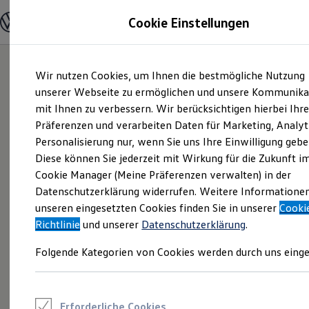
Modelle und Konfigurator
Cookie Einstellungen
Konfigurator
Modelle vergleichen
Konfiguration laden
Zum
Zum
Autosuche
Wir nutzen Cookies, um Ihnen die bestmögliche Nutzung
Hauptinhalt
Footer
Elektroautos
springen
springen
unserer Webseite zu ermöglichen und unsere Kommunika
ENERGY Sondermodelle
Nutzfahrzeuge
mit Ihnen zu verbessern. Wir berücksichtigen hierbei Ihr
SUV und CUV
Präferenzen und verarbeiten Daten für Marketing, Analyt
Familienautos
Personalisierung nur, wenn Sie uns Ihre Einwilligung gebe
Kombis
Kompaktwagen
Diese können Sie jederzeit mit Wirkung für die Zukunft i
Sportwagen
Cookie Manager (Meine Präferenzen verwalten) in der
Schnell verfügbare Fahrzeuge
Angebote und Produkte
Datenschutzerklärung widerrufen. Weitere Informatione
Aktuelle Angebote
unseren eingesetzten Cookies finden Sie in unserer
Cooki
E-Auto-Förderung
Richtlinie
und unserer
Datenschutzerklärung
.
Volkswagen Marktplatz
Die ENERGY Sondermodelle
Folgende Kategorien von Cookies werden durch uns einge
Junge Gebrauchtwagen und Gebrauchtwagen
Volkswagen Zertifizierte Gebrauchtwagen
Elektromobilität bei Gebrauchtwagen
Zubehör- und Serviceangebote
Saisonangebote
Erforderliche Cookies