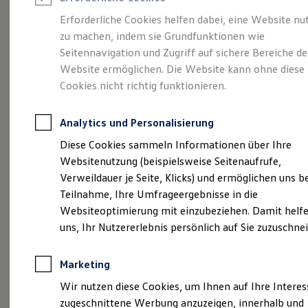
Reifenpakete
Leasing
Erforderliche Cookies helfen dabei, eine Website nu
Leasing-Angebote
zu machen, indem sie Grundfunktionen wie
Ganz schön groß.
Der
Gebrauchtwagen Leasing
Seitennavigation und Zugriff auf sichere Bereiche de
Junge Gebrauchtwagen-Leasing
Elektroauto Leasing
Website ermöglichen. Die Website kann ohne diese
Polo.
Kleinwagen-Leasing
Cookies nicht richtig funktionieren.
Leasing ohne Anzahlung
Finanzierung
Autokredit mit Schlussrate
Analytics und Personalisierung
Versicherungen und Garantien
Kfz-Versicherung
Diese Cookies sammeln Informationen über Ihre
Restschuldversicherungen
Websitenutzung (beispielsweise Seitenaufrufe,
Garantien
Verweildauer je Seite, Klicks) und ermöglichen uns b
Wartungsverträge
Geschäftskunden
Teilnahme, Ihre Umfrageergebnisse in die
Professional Class bei Volkswagen
Websiteoptimierung mit einzubeziehen. Damit helfe
Großkunden
(
Impressum & Rechtliches
)
uns, Ihr Nutzererlebnis persönlich auf Sie zuzuschne
Behörden
Direktkunden
Sonderfahrzeuge
Marketing
Anpfiff zum Gewinn
Elektromobilität
Wir nutzen diese Cookies, um Ihnen auf Ihre Intere
Elektroautos
zugeschnittene Werbung anzuzeigen, innerhalb und
ID. Tutorials