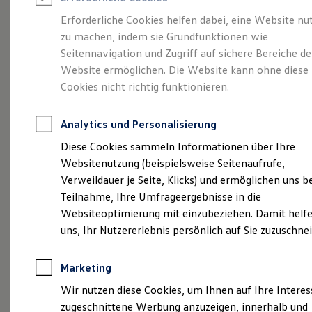
Reifenpakete
Leasing
Erforderliche Cookies helfen dabei, eine Website nu
Leasing-Angebote
zu machen, indem sie Grundfunktionen wie
Kompakt.
Gebrauchtwagen Leasing
Seitennavigation und Zugriff auf sichere Bereiche de
Junge Gebrauchtwagen-Leasing
Elektroauto Leasing
Website ermöglichen. Die Website kann ohne diese
Charismatisch. Coupé.
Kleinwagen-Leasing
Cookies nicht richtig funktionieren.
Leasing ohne Anzahlung
Der Taigo.
Finanzierung
Autokredit mit Schlussrate
Analytics und Personalisierung
Versicherungen und Garantien
Kfz-Versicherung
Diese Cookies sammeln Informationen über Ihre
Restschuldversicherungen
Websitenutzung (beispielsweise Seitenaufrufe,
Garantien
Verweildauer je Seite, Klicks) und ermöglichen uns b
Wartungsverträge
Geschäftskunden
Teilnahme, Ihre Umfrageergebnisse in die
Professional Class bei Volkswagen
Websiteoptimierung mit einzubeziehen. Damit helfe
Großkunden
uns, Ihr Nutzererlebnis persönlich auf Sie zuzuschne
Behörden
Direktkunden
Sonderfahrzeuge
(
Impressum & Rechtliches
)
Marketing
Anpfiff zum Gewinn
Elektromobilität
Wir nutzen diese Cookies, um Ihnen auf Ihre Intere
Elektroautos
zugeschnittene Werbung anzuzeigen, innerhalb und
ID. Tutorials