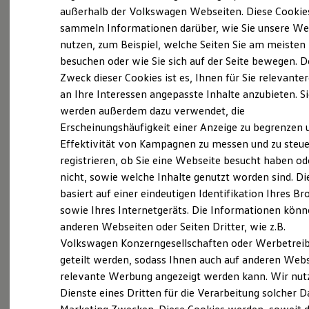
Elektrofahrzeugkonzepte
außerhalb der Volkswagen Webseiten. Diese Cookie
ID. EVERY1
sammeln Informationen darüber, wie Sie unsere We
Reichweite
Probefahrt vereinbaren
nutzen, zum Beispiel, welche Seiten Sie am meisten
Reichweite der ID. Modelle
Reichweite im Winter
besuchen oder wie Sie sich auf der Seite bewegen. D
Rekuperation
Zweck dieser Cookies ist es, Ihnen für Sie relevante
Laden
an Ihre Interessen angepasste Inhalte anzubieten. S
Laden unterwegs
Laden Zuhause
werden außerdem dazu verwendet, die
Fahrzeugangebot anfordern
Ladestationen finden
Erscheinungshäufigkeit einer Anzeige zu begrenzen 
Ladezeitensimulator
Effektivität von Kampagnen zu messen und zu steue
Batterie
Sicherheit
registrieren, ob Sie eine Webseite besucht haben od
Garantie und Lebensdauer
nicht, sowie welche Inhalte genutzt worden sind. Di
Nachhaltigkeit
Servicetermin buchen
basiert auf einer eindeutigen Identifikation Ihres B
Technologie
Kosten und Kauf
sowie Ihres Internetgeräts. Die Informationen kön
Verbrauchskosten
anderen Webseiten oder Seiten Dritter, wie z.B.
Kaufoptionen
Volkswagen Konzerngesellschaften oder Werbetrei
E-Auto-Förderung
Software und Konnektivität
geteilt werden, sodass Ihnen auch auf anderen Web
Serviceanfrage stellen
Die ID. Software 6
relevante Werbung angezeigt werden kann. Wir nut
ID. Software Versionen und Updates
Dienste eines Dritten für die Verarbeitung solcher D
Digitale Extras
Schnittstellen zu Ihrem ID.