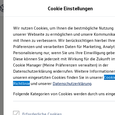
Modelle und Konfigurator
Cookie Einstellungen
Konfigurator
Modelle vergleichen
Konfiguration laden
Zum
Zum
Autosuche
Wir nutzen Cookies, um Ihnen die bestmögliche Nutzung
Hauptinhalt
Footer
Elektroautos
springen
springen
unserer Webseite zu ermöglichen und unsere Kommunika
ENERGY Sondermodelle
Nutzfahrzeuge
mit Ihnen zu verbessern. Wir berücksichtigen hierbei Ihr
SUV und CUV
Präferenzen und verarbeiten Daten für Marketing, Analyt
Familienautos
Personalisierung nur, wenn Sie uns Ihre Einwilligung gebe
Kombis
Kompaktwagen
Diese können Sie jederzeit mit Wirkung für die Zukunft i
Sportwagen
Cookie Manager (Meine Präferenzen verwalten) in der
Schnell verfügbare Fahrzeuge
Angebote und Produkte
Datenschutzerklärung widerrufen. Weitere Informatione
Aktuelle Angebote
unseren eingesetzten Cookies finden Sie in unserer
Cooki
E-Auto-Förderung
Richtlinie
und unserer
Datenschutzerklärung
.
Volkswagen Marktplatz
Die ENERGY Sondermodelle
Folgende Kategorien von Cookies werden durch uns einge
Junge Gebrauchtwagen und Gebrauchtwagen
Volkswagen Zertifizierte Gebrauchtwagen
Elektromobilität bei Gebrauchtwagen
Zubehör- und Serviceangebote
Saisonangebote
Erforderliche Cookies