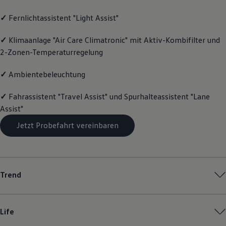
Magazin
✓
Fernlichtassistent "Light Assist"
Lifestyle
Transport
Familie
✓
Klimaanlage "Air Care Climatronic" mit Aktiv-Kombifilter und
Elektromobilität
2-Zonen-Temperaturregelung
Volkswagen R
Pannen- und Unfallhilfe
Volkswagen Kundenbetreuung
✓
Ambientebeleuchtung
✓
Fahrassistent "Travel Assist" und Spurhalteassistent "Lane
Assist"
Jetzt Probefahrt vereinbaren
Trend
Life