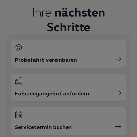
Magazin
Ihre
nächsten
Lifestyle
Transport
Familie
Schritte
Elektromobilität
Volkswagen R
Pannen- und Unfallhilfe
Volkswagen Kundenbetreuung
Probefahrt vereinbaren
Fahrzeugangebot anfordern
Servicetermin buchen