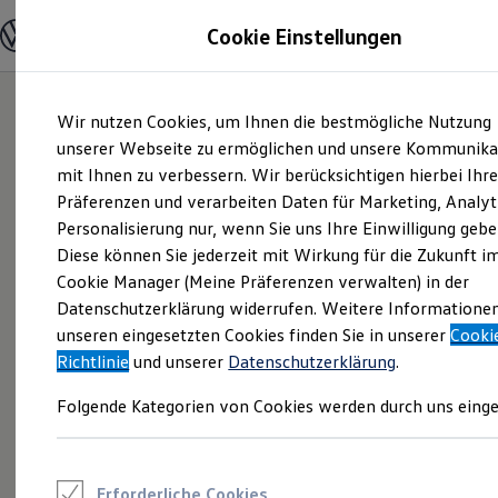
Modelle und Konfigurator
Cookie Einstellungen
Konfigurator
Modelle vergleichen
Konfiguration laden
Zum
Zum
Autosuche
Wir nutzen Cookies, um Ihnen die bestmögliche Nutzung
Hauptinhalt
Footer
Elektroautos
springen
springen
unserer Webseite zu ermöglichen und unsere Kommunika
ENERGY Sondermodelle
Nutzfahrzeuge
mit Ihnen zu verbessern. Wir berücksichtigen hierbei Ihr
SUV und CUV
Präferenzen und verarbeiten Daten für Marketing, Analyt
Familienautos
Personalisierung nur, wenn Sie uns Ihre Einwilligung gebe
Kombis
Kompaktwagen
Diese können Sie jederzeit mit Wirkung für die Zukunft i
Sportwagen
Cookie Manager (Meine Präferenzen verwalten) in der
Schnell verfügbare Fahrzeuge
Angebote und Produkte
Datenschutzerklärung widerrufen. Weitere Informatione
Aktuelle Angebote
unseren eingesetzten Cookies finden Sie in unserer
Cooki
E-Auto-Förderung
Richtlinie
und unserer
Datenschutzerklärung
.
Volkswagen Marktplatz
Die ENERGY Sondermodelle
Folgende Kategorien von Cookies werden durch uns einge
Junge Gebrauchtwagen und Gebrauchtwagen
Volkswagen Zertifizierte Gebrauchtwagen
Elektromobilität bei Gebrauchtwagen
Zubehör- und Serviceangebote
Saisonangebote
Erforderliche Cookies