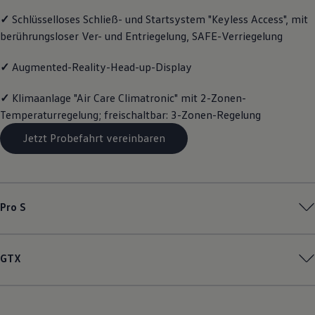
Motorenöl und Flüssigkeiten
✓
Schlüsselloses Schließ- und Startsystem "Keyless Access", mit
Räder und Reifen
berührungsloser Ver- und Entriegelung, SAFE-Verriegelung
Pannen- und Unfallhilfe
Economy Service
Volkswagen Teile
✓
Augmented-Reality-Head-up-Display
Zubehör
Modellspezifisches Zubehör
✓
Klimaanlage "Air Care Climatronic" mit 2-Zonen-
Schutz und Pflege
Transport
Temperaturregelung; freischaltbar: 3-Zonen-Regelung
Entertainment und Elektronik
Individualisieren
Jetzt Probefahrt vereinbaren
Wallbox und Ladekabel
Digitale Extras
Dienste für Ihr Modell finden
Volkswagen Apps, Login und Shop
Handy und Fahrzeug verbinden
Pro S
Updates für Software, Karten und Radio
Über Ihr Auto
Vorgängermodelle
Kundeninformationen
GTX
Volkswagen Kundenbetreuung
Warn- und Kontrollleuchten
Assistenzsysteme
Digitale Betriebsanleitung
Live Beratung