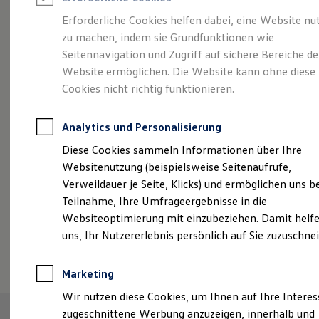
Reifenpakete
Leasing
Erforderliche Cookies helfen dabei, eine Website nu
Leasing-Angebote
zu machen, indem sie Grundfunktionen wie
Größer. Entspannter.
Gebrauchtwagen Leasing
Seitennavigation und Zugriff auf sichere Bereiche de
Junge Gebrauchtwagen-Leasing
Elektroauto Leasing
Website ermöglichen. Die Website kann ohne diese
Reichweiter.
Der ID.7.
Kleinwagen-Leasing
Cookies nicht richtig funktionieren.
Leasing ohne Anzahlung
Finanzierung
Autokredit mit Schlussrate
Analytics und Personalisierung
Versicherungen und Garantien
Kfz-Versicherung
Diese Cookies sammeln Informationen über Ihre
Restschuldversicherungen
Websitenutzung (beispielsweise Seitenaufrufe,
Garantien
Verweildauer je Seite, Klicks) und ermöglichen uns b
Wartungsverträge
Geschäftskunden
Teilnahme, Ihre Umfrageergebnisse in die
Professional Class bei Volkswagen
Websiteoptimierung mit einzubeziehen. Damit helfe
Großkunden
uns, Ihr Nutzererlebnis persönlich auf Sie zuzuschne
Behörden
(
Impressum & Rechtliches
)
Direktkunden
Sonderfahrzeuge
Marketing
Anpfiff zum Gewinn
Elektromobilität
Wir nutzen diese Cookies, um Ihnen auf Ihre Intere
Elektroautos
zugeschnittene Werbung anzuzeigen, innerhalb und
ID. Tutorials