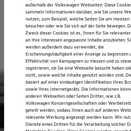
Elektrofahrzeugkonzepte
außerhalb der Volkswagen Webseiten. Diese Cookie
ID. EVERY1
sammeln Informationen darüber, wie Sie unsere We
Reichweite
nutzen, zum Beispiel, welche Seiten Sie am meisten
Reichweite der ID. Modelle
Reichweite im Winter
besuchen oder wie Sie sich auf der Seite bewegen. D
Rekuperation
Zweck dieser Cookies ist es, Ihnen für Sie relevante
Laden
an Ihre Interessen angepasste Inhalte anzubieten. S
Laden unterwegs
Laden Zuhause
werden außerdem dazu verwendet, die
Ladestationen finden
Erscheinungshäufigkeit einer Anzeige zu begrenzen 
Ladezeitensimulator
Effektivität von Kampagnen zu messen und zu steue
Batterie
Sicherheit
registrieren, ob Sie eine Webseite besucht haben od
Garantie und Lebensdauer
nicht, sowie welche Inhalte genutzt worden sind. Di
Nachhaltigkeit
basiert auf einer eindeutigen Identifikation Ihres B
Technologie
Kosten und Kauf
sowie Ihres Internetgeräts. Die Informationen kön
Verbrauchskosten
anderen Webseiten oder Seiten Dritter, wie z.B.
Kaufoptionen
Volkswagen Konzerngesellschaften oder Werbetrei
E-Auto-Förderung
Software und Konnektivität
geteilt werden, sodass Ihnen auch auf anderen Web
Die ID. Software 6
relevante Werbung angezeigt werden kann. Wir nut
ID. Software Versionen und Updates
Dienste eines Dritten für die Verarbeitung solcher D
Digitale Extras
Schnittstellen zu Ihrem ID.