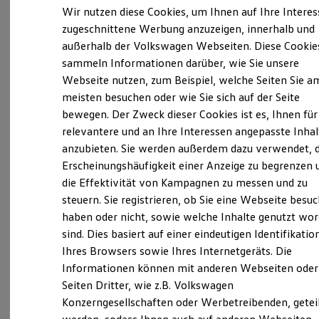
Der neue ID. Polo
Wir nutzen diese Cookies, um Ihnen auf Ihre Intere
Der neue ID.3 Neo
zugeschnittene Werbung anzuzeigen, innerhalb und
Der ID.4
außerhalb der Volkswagen Webseiten. Diese Cookie
Der ID.4 GTX
Verantwortlich für die Inhalte auf dieser Seite ist die Autohaus
Der ID.5 GTX
sammeln Informationen darüber, wie Sie unsere
Jacob Fleischhauer GmbH & Co. KG
(
Impressum & Rechtliches
)
Der ID.7
Webseite nutzen, zum Beispiel, welche Seiten Sie a
Der ID.7 GTX
meisten besuchen oder wie Sie sich auf der Seite
Der ID.7 Tourer
Der ID.7 GTX Tourer
bewegen. Der Zweck dieser Cookies ist es, Ihnen für
Unsere 
Der ID. Buzz
relevantere und an Ihre Interessen angepasste Inhal
Der neue ID. Cross
anzubieten. Sie werden außerdem dazu verwendet, d
Elektrofahrzeugkonzepte
ID. EVERY1
Erscheinungshäufigkeit einer Anzeige zu begrenzen 
Europaplatz 10, 52068 Aachen
Reichweite
die Effektivität von Kampagnen zu messen und zu
Reichweite der ID. Modelle
steuern. Sie registrieren, ob Sie eine Webseite besuc
Reichweite im Winter
Montag
-
Freitag
07:00
-
18:00
Uhr
Rekuperation
haben oder nicht, sowie welche Inhalte genutzt wo
Samstag
07:00
-
13:00
Uhr
Laden
sind. Dies basiert auf einer eindeutigen Identifikatio
Laden unterwegs
Sonntag
Geschlossen
Ihres Browsers sowie Ihres Internetgeräts. Die
Laden Zuhause
Ladestationen finden
Informationen können mit anderen Webseiten oder
Ladezeitensimulator
verkauf-vw-aachen@fleischhauer.com
Seiten Dritter, wie z.B. Volkswagen
Batterie
Konzerngesellschaften oder Werbetreibenden, getei
Sicherheit
+49 241 5180333
Garantie und Lebensdauer