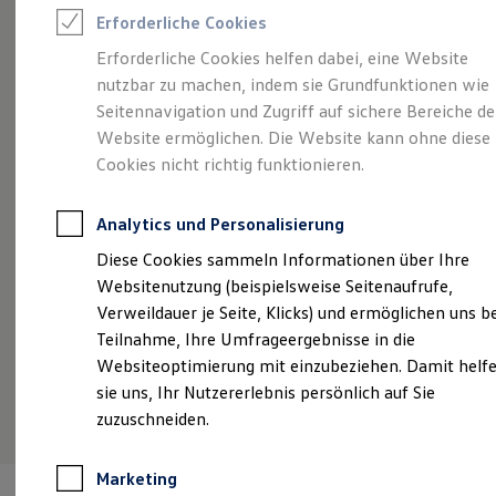
Reifenpakete
Erforderliche Cookies
Leasing
Leasing-Angebote
Erforderliche Cookies helfen dabei, eine Website
Angebot gültig bis 30.09.2026
Geschäftskunden
Gebrauchtwagen Leasing
nutzbar zu machen, indem sie Grundfunktionen wie
Junge Gebrauchtwagen-Leasing
Sommer gut,
Rate noch besser.
He
Elektroauto Leasing
Seitennavigation und Zugriff auf sichere Bereiche de
Kleinwagen-Leasing
Website ermöglichen. Die Website kann ohne diese
Der Sommer ist da – und unser Leasingangebot
Ih
Leasing ohne Anzahlung
Cookies nicht richtig funktionieren.
Finanzierung
macht ihn perfekt
Ei
Autokredit mit Schlussrate
Versicherungen und Garantien
Analytics und Personalisierung
Kfz-Versicherung
Details ansehen
Restschuldversicherungen
Diese Cookies sammeln Informationen über Ihre
Garantien
Websitenutzung (beispielsweise Seitenaufrufe,
Wartungsverträge
Geschäftskunden
Verweildauer je Seite, Klicks) und ermöglichen uns b
Professional Class bei Volkswagen
Teilnahme, Ihre Umfrageergebnisse in die
Großkunden
Websiteoptimierung mit einzubeziehen. Damit helf
Behörden
Direktkunden
sie uns, Ihr Nutzererlebnis persönlich auf Sie
Sonderfahrzeuge
zuzuschneiden.
Anpfiff zum Gewinn
Elektromobilität
Elektroautos
Marketing
ID. Tutorials