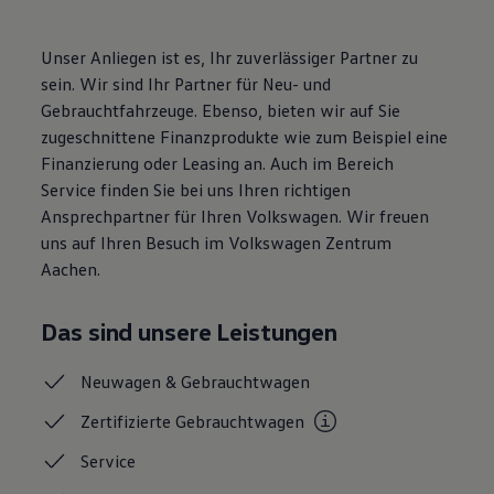
Volkswagen Apps, Login und Shop
Handy und Fahrzeug verbinden
Unser Anliegen ist es, Ihr zuverlässiger Partner zu
Updates für Software, Karten und Radio
Über Ihr Auto
sein. Wir sind Ihr Partner für Neu- und
Vorgängermodelle
Gebrauchtfahrzeuge. Ebenso, bieten wir auf Sie
Kundeninformationen
zugeschnittene Finanzprodukte wie zum Beispiel eine
Volkswagen Kundenbetreuung
Warn- und Kontrollleuchten
Finanzierung oder Leasing an. Auch im Bereich
Assistenzsysteme
Service finden Sie bei uns Ihren richtigen
Digitale Betriebsanleitung
Ansprechpartner für Ihren Volkswagen. Wir freuen
Live Beratung
Magazin
uns auf Ihren Besuch im Volkswagen Zentrum
Lifestyle
Aachen.
Transport
Familie
Elektromobilität
Das sind unsere Leistungen
Volkswagen R
Pannen- und Unfallhilfe
Volkswagen Kundenbetreuung
Neuwagen &
Gebrauchtwagen
Zertifizierte
Gebrauchtwagen
Service