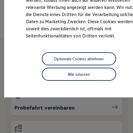
werden, sodass Ihnen auch auf anderen Webseiten
Nachhaltigkeit
relevante Werbung angezeigt werden kann. Wir nut
Technologie
Ansprechpartner
die Dienste eines Dritten für die Verarbeitung solche
Kosten und Kauf
Verbrauchskosten
Daten zu Marketing Zwecken. Diese Cookies werden
Kaufoptionen
soweit dies zweckdienlich ist, oftmals mit
E-Auto-Förderung
Seitenfunktionalitäten von Dritten verlinkt.
Software und Konnektivität
Die ID. Software 6
ID. Software Versionen und Updates
Digitale Extras
Wie können wir
Schnittstellen zu Ihrem ID.
Optionale Cookies ablehnen
Hybridautos
Marke und Erlebnis
Ihnen weiterhelfen?
Volkswagen R und R Experience
Alle zulassen
R-Modelle
R Experience
Driving Experience
Volkswagen entdecken
Werkbesichtigung
Factory visit
Probefahrt vereinbaren
Lifestyle Shop
T-Roc Kollektion
Golf Kollektion
ID. Kollektion
Volkswagen Kollektion