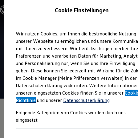
Modelle und Konfigurator
Cookie Einstellungen
Konfigurator
Modelle vergleichen
Konfiguration laden
Zum
Zum
Autosuche
Wir nutzen Cookies, um Ihnen die bestmögliche Nutzung
Hauptinhalt
Footer
Elektroautos
Verkauf und Service
springen
springen
unserer Webseite zu ermöglichen und unsere Kommunika
ENERGY Sondermodelle
Autohaus Jacob Fleischhauer
Nutzfahrzeuge
mit Ihnen zu verbessern. Wir berücksichtigen hierbei Ihr
SUV und CUV
Aachen
Präferenzen und verarbeiten Daten für Marketing, Analyt
Familienautos
und Personalisierung nur, wenn Sie uns Ihre Einwilligung
Kombis
4.8
|
576 Bewertungen
Kompaktwagen
geben. Diese können Sie jederzeit mit Wirkung für die Zu
Sportwagen
im Cookie Manager (Meine Präferenzen verwalten) in der
Schnell verfügbare Fahrzeuge
Angebote und Produkte
Datenschutzerklärung widerrufen. Weitere Informatione
Aktuelle Angebote
unseren eingesetzten Cookies finden Sie in unserer
Cooki
E-Auto-Förderung
Richtlinie
und unserer
Datenschutzerklärung
.
Volkswagen Marktplatz
Die ENERGY Sondermodelle
Folgende Kategorien von Cookies werden durch uns
Junge Gebrauchtwagen und Gebrauchtwagen
Volkswagen Zertifizierte Gebrauchtwagen
eingesetzt:
Elektromobilität bei Gebrauchtwagen
Zubehör- und Serviceangebote
Saisonangebote