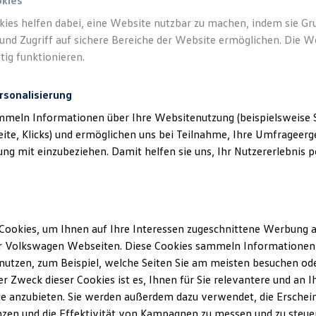
n.
okies
kies helfen dabei, eine Website nutzbar zu machen, indem sie G
und Zugriff auf sichere Bereiche der Website ermöglichen. Die W
tig funktionieren.
rsonalisierung
mmeln Informationen über Ihre Websitenutzung (beispielsweise S
eite, Klicks) und ermöglichen uns bei Teilnahme, Ihre Umfrageerge
g mit einzubeziehen. Damit helfen sie uns, Ihr Nutzererlebnis pe
Cookies, um Ihnen auf Ihre Interessen zugeschnittene Werbung a
r Volkswagen Webseiten. Diese Cookies sammeln Informationen 
utzen, zum Beispiel, welche Seiten Sie am meisten besuchen oder
r Zweck dieser Cookies ist es, Ihnen für Sie relevantere und an I
e anzubieten. Sie werden außerdem dazu verwendet, die Erschein
zen und die Effektivität von Kampagnen zu messen und zu steuern