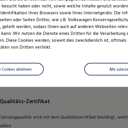
 besucht haben oder nicht, sowie welche Inhalte genutzt worden s
 Identifikation Ihres Browsers sowie Ihres Internetgeräts. Die 
ständlich.
Das
Gebrauchtwage
iten oder Seiten Dritter, wie z.B. Volkswagen Konzerngesellsch
rechen.
 geteilt werden, sodass Ihnen auch auf anderen Webseiten rel
kann. Wir nutzen die Dienste eines Dritten für die Verarbeitung 
. Diese Cookies werden, soweit dies zweckdienlich ist, oftmals
 360°
Gebrauchtwagen
-Check
täten von Dritten verlinkt.
lkswagen
Zertifizierter
Gebrauchtwagen
an unsere Kunden überge
e Cookies ablehnen
Alle zulass
des Fahrzeugs mit dem gründlichen 360°
Gebrauchtwagen
-Check.
nik, Optik, Wartung und Garantie umfassend beleuchtet.
Qualitäts-Zertifikat
Fahrzeugqualität wird mit dem Qualitätszertifikat bestätigt, welc
alten.