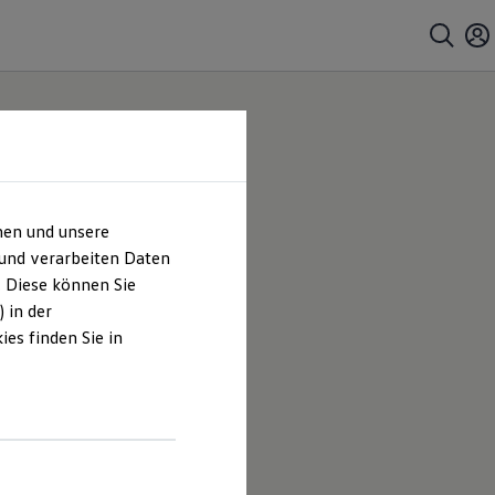
hen und unsere
 und verarbeiten Daten
. Diese können Sie
 in der
es finden Sie in