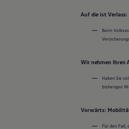
Magazin
Lifestyle
Auf die ist Verlass
Transport
Familie
Elektromobilität
Beim
Volksw
Volkswagen R
Pannen- und Unfallhilfe
Versicherung
Volkswagen Kundenbetreuung
Wir nehmen Ihren 
Haben Sie sic
bisherigen Wa
Vorwärts: Mobilitä
Für den Fall, 