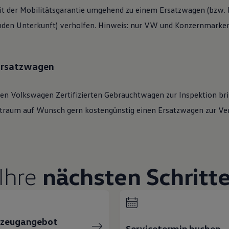
t der Mobilitätsgarantie umgehend zu einem Ersatzwagen (bzw. b
den Unterkunft) verholfen. Hinweis: nur VW und Konzernmarken 
 Ersatzwagen
ren
Volkswagen
Zertifizierten
Gebrauchtwagen
zur Inspektion bri
eitraum auf Wunsch gern kostengünstig einen Ersatzwagen zur Ve
Ihre
nächsten Schritt
rzeugangebot
Servicetermin buchen