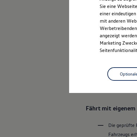
Elektrofahrzeugkonzepte
Sie eine Webseite
ID. EVERY1
einer eindeutigen
Reichweite
Ganz selbstver
Reichweite der ID. Modelle
mit anderen Webse
Reichweite im Winter
Leistungsversp
Werbetreibenden,
Rekuperation
angezeigt werden 
Laden
Laden unterwegs
Marketing Zwecken
Laden Zuhause
Rundum sicher: der
Seitenfunktionali
Ladestationen finden
Ladezeitensimulator
Batterie
Bevor ein
Vo
Sicherheit
Optional
den Zustand 
Garantie und Lebensdauer
Nachhaltigkeit
Bereiche Tech
Technologie
Kosten und Kauf
Verbrauchskosten
Kaufoptionen
Fährt mit eigenem 
E-Auto-Förderung
Software und Konnektivität
Die ID. Software 6
ID. Software Versionen und Updates
Die geprüfte 
Digitale Extras
Fahrzeugs erh
Schnittstellen zu Ihrem ID.