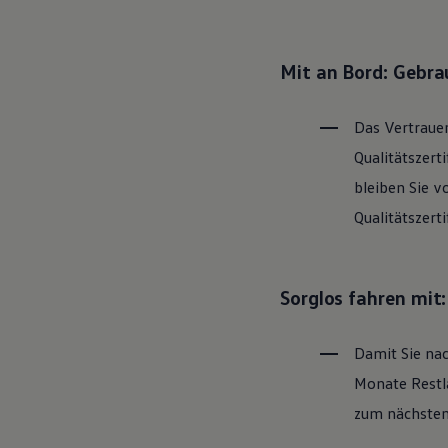
Hybridautos
Marke und Erlebnis
Volkswagen R und R Experience
R-Modelle
Mit an Bord: Gebr
R Experience
Driving Experience
Volkswagen entdecken
Das Vertrauen
Werkbesichtigung
Factory visit
Qualitätszert
Lifestyle Shop
bleiben Sie v
T-Roc Kollektion
Golf Kollektion
Qualitätszert
ID. Kollektion
Volkswagen Kollektion
R-Kollektion
GTI Kollektion
Sorglos fahren mit
Fußball Drop
we drive football
#wedriveproud
Damit Sie nac
Besitzer und Service
myVolkswagen
Monate Restla
Software Updates
Service und Ersatzteile
zum nächsten 
Inspektion und HU/AU
Reparaturen und Checks