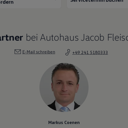
rdern
artner
bei Autohaus Jacob Flei
E-Mail schreiben
+49 241 5180333
Markus Coenen