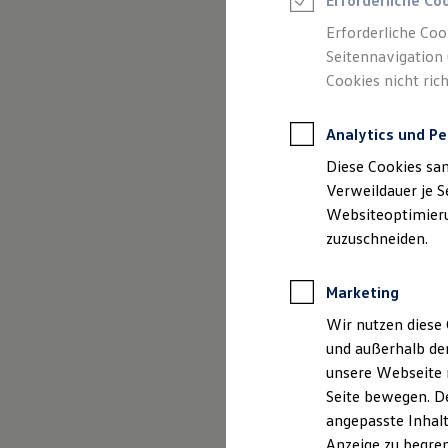
Gebrauchtwage
Erforderliche Co
Reifenpakete
Leasing
Erforderliche Coo
Leasing-Angebote
Seitennavigation 
Gebrauchtwagen Leasing
Cookies nicht rich
Junge Gebrauchtwagen-Leasing
Elektroauto Leasing
Kleinwagen-Leasing
Analytics und Pe
Leasing ohne Anzahlung
Finanzierung
Diese Cookies sa
Autokredit mit Schlussrate
Versicherungen und Garantien
Verweildauer je S
Kfz-Versicherung
Websiteoptimierun
Restschuldversicherungen
zuzuschneiden.
Garantien
(
Impressum & Rechtliches
)
Wartungsverträge
Geschäftskunden
Marketing
Professional Class bei Volkswagen
Großkunden
Wir nutzen diese 
Behörden
und außerhalb de
Direktkunden
Sonderfahrzeuge
unsere Webseite n
Anpfiff zum Gewinn
Seite bewegen. De
Elektromobilität
angepasste Inhalt
Elektroautos
ID. Tutorials
Anzeige zu begren