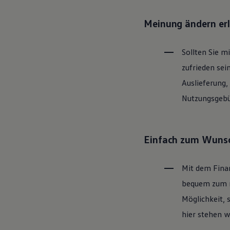
Motorenöl und Flüssigkeiten
Räder und Reifen
Meinung ändern er
Pannen- und Unfallhilfe
Economy Service
Volkswagen Teile
Sollten Sie m
Zubehör
Modellspezifisches Zubehör
zufrieden sei
Schutz und Pflege
Transport
Auslieferung,
Entertainment und Elektronik
Nutzungsgebüh
Individualisieren
Wallbox und Ladekabel
Digitale Extras
Dienste für Ihr Modell finden
Volkswagen Apps, Login und Shop
Einfach zum Wunsc
Handy und Fahrzeug verbinden
Updates für Software, Karten und Radio
Über Ihr Auto
Mit dem Fina
Vorgängermodelle
Kundeninformationen
bequem zum ne
Volkswagen Kundenbetreuung
Möglichkeit, 
Warn- und Kontrollleuchten
Assistenzsysteme
hier stehen w
Digitale Betriebsanleitung
Live Beratung