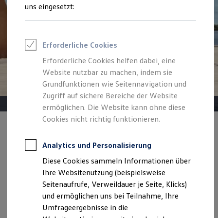
Reifenpakete
uns eingesetzt:
Leasing
Leasing-Angebote
Gebrauchtwagen Leasing
Junge Gebrauchtwagen-Leasing
Erforderliche Cookies
Elektroauto Leasing
Kleinwagen-Leasing
Erforderliche Cookies helfen dabei, eine
Leasing ohne Anzahlung
Website nutzbar zu machen, indem sie
Finanzierung
Autokredit mit Schlussrate
Grundfunktionen wie Seitennavigation und
Versicherungen und Garantien
Zugriff auf sichere Bereiche der Website
Kfz-Versicherung
ermöglichen. Die Website kann ohne diese
Restschuldversicherungen
Garantien
Cookies nicht richtig funktionieren.
Wartungsverträge
Angebot gültig bis 30.09.2026
Geschäftskunden
Professional Class bei Volkswagen
Analytics und Personalisierung
Der neue ID. Cross
Großkunden
Diese Cookies sammeln Informationen über
Behörden
ID. Cross Life ab 215,00 €
mtl. leasen für Privatkunden |
Direktkunden
Ihre Websitenutzung (beispielsweise
6.000,00 €
Sonderzahlung | 36 Monate Laufzeit |
Sonderfahrzeuge
Seitenaufrufe, Verweildauer je Seite, Klicks)
Anpfiff zum Gewinn
Jährliche Fahrleistung: 10.000 km
und ermöglichen uns bei Teilnahme, Ihre
Elektromobilität
Elektroautos
Umfrageergebnisse in die
ID. Tutorials
Details ansehen