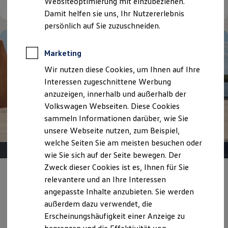
Websiteoptimierung mit einzubeziehen.
Elektrofahrzeugkonzepte
Damit helfen sie uns, Ihr Nutzererlebnis
ID. EVERY1
Reichweite
persönlich auf Sie zuzuschneiden.
Reichweite der ID. Modelle
Reichweite im Winter
Rekuperation
Marketing
Laden
Wir nutzen diese Cookies, um Ihnen auf Ihre
Laden unterwegs
Laden Zuhause
Interessen zugeschnittene Werbung
Ladestationen finden
anzuzeigen, innerhalb und außerhalb der
Ladezeitensimulator
Volkswagen Webseiten. Diese Cookies
Batterie
Sicherheit
sammeln Informationen darüber, wie Sie
Garantie und Lebensdauer
unsere Webseite nutzen, zum Beispiel,
Nachhaltigkeit
welche Seiten Sie am meisten besuchen oder
Technologie
Kosten und Kauf
wie Sie sich auf der Seite bewegen. Der
Verbrauchskosten
Zweck dieser Cookies ist es, Ihnen für Sie
Kaufoptionen
Angebot gültig bis 30.09.2026
relevantere und an Ihre Interessen
E-Auto-Förderung
Software und Konnektivität
angepasste Inhalte anzubieten. Sie werden
Der neue ID. Polo
Die ID. Software 6
außerdem dazu verwendet, die
ID. Software Versionen und Updates
Erscheinungshäufigkeit einer Anzeige zu
ID. Polo Life ab 149,00 €
mtl. leasen für Privatkunden |
Digitale Extras
Schnittstellen zu Ihrem ID.