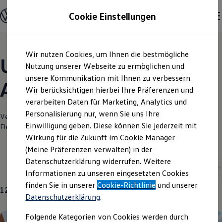
Modelle und Konfigurator
Cookie Einstellungen
Konfigurator
Modelle vergleichen
Konfiguration laden
Zum
Zum
Autosuche
Wir nutzen Cookies, um Ihnen die bestmögliche
Hauptinhalt
Footer
Elektroautos
Unsere aktuellen
springen
springen
Nutzung unserer Webseite zu ermöglichen und
ENERGY Sondermodelle
Nutzfahrzeuge
unsere Kommunikation mit Ihnen zu verbessern.
Angebote und mehr
SUV und CUV
Wir berücksichtigen hierbei Ihre Präferenzen und
Familienautos
verarbeiten Daten für Marketing, Analytics und
Kombis
Kompaktwagen
Personalisierung nur, wenn Sie uns Ihre
Verantwortlich für die Inhalte auf dieser Seite ist die Autohaus Jacob
Sportwagen
Einwilligung geben. Diese können Sie jederzeit mit
Fleischhauer GmbH & Co. KG
(
Impressum & Rechtliches
)
Schnell verfügbare Fahrzeuge
Angebote und Produkte
Wirkung für die Zukunft im Cookie Manager
Aktuelle Angebote
(Meine Präferenzen verwalten) in der
E-Auto-Förderung
Datenschutzerklärung widerrufen. Weitere
Volkswagen Marktplatz
Aktuelle Modelle
Neuwagen
Gebrauchtwagen
Informationen zu unseren eingesetzten Cookies
Die ENERGY Sondermodelle
Junge Gebrauchtwagen und Gebrauchtwagen
finden Sie in unserer
Cookie-Richtlinie
und unserer
12
Angebote
Volkswagen Zertifizierte Gebrauchtwagen
Datenschutzerklärung
.
Elektromobilität bei Gebrauchtwagen
Zubehör- und Serviceangebote
Folgende Kategorien von Cookies werden durch
Saisonangebote