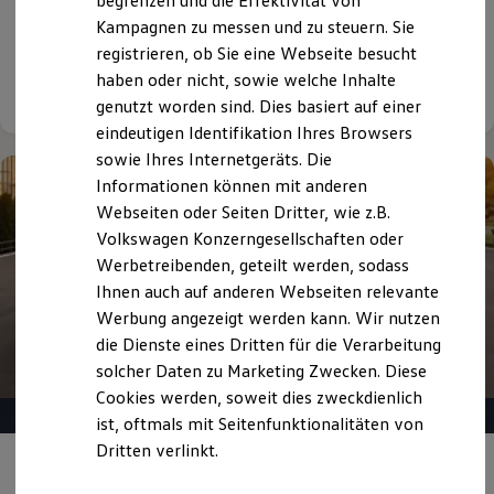
begrenzen und die Effektivität von
6.000,00 €
Sonderzahlung | 36 Monate Laufzeit |
Hybridautos
Kampagnen zu messen und zu steuern. Sie
Jährliche Fahrleistung: 10.000 km
Marke und Erlebnis
registrieren, ob Sie eine Webseite besucht
Volkswagen R und R Experience
R-Modelle
haben oder nicht, sowie welche Inhalte
Details ansehen
R Experience
genutzt worden sind. Dies basiert auf einer
Driving Experience
eindeutigen Identifikation Ihres Browsers
Volkswagen entdecken
Werkbesichtigung
sowie Ihres Internetgeräts. Die
Factory visit
Informationen können mit anderen
Lifestyle Shop
Webseiten oder Seiten Dritter, wie z.B.
T-Roc Kollektion
Golf Kollektion
Volkswagen Konzerngesellschaften oder
ID. Kollektion
Werbetreibenden, geteilt werden, sodass
Volkswagen Kollektion
Ihnen auch auf anderen Webseiten relevante
R-Kollektion
GTI Kollektion
Werbung angezeigt werden kann. Wir nutzen
Fußball Drop
die Dienste eines Dritten für die Verarbeitung
we drive football
solcher Daten zu Marketing Zwecken. Diese
#wedriveproud
Besitzer und Service
Cookies werden, soweit dies zweckdienlich
myVolkswagen
ist, oftmals mit Seitenfunktionalitäten von
Software Updates
Dritten verlinkt.
Service und Ersatzteile
Angebot gültig bis 30.09.2026
Inspektion und HU/AU
Reparaturen und Checks