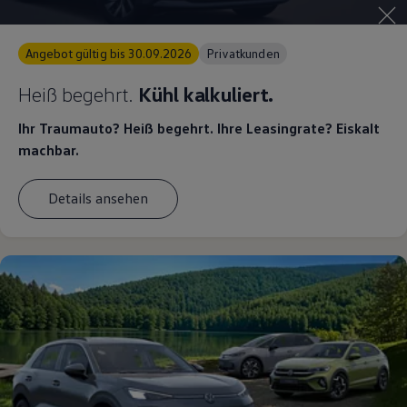
Magazin
Lifestyle
Transport
Angebot gültig bis 30.09.2026
Privatkunden
Familie
Elektromobilität
Heiß begehrt.
Kühl kalkuliert.
Volkswagen R
Pannen- und Unfallhilfe
Ihr Traumauto? Heiß begehrt. Ihre Leasingrate? Eiskalt
Volkswagen Kundenbetreuung
machbar.
Details ansehen