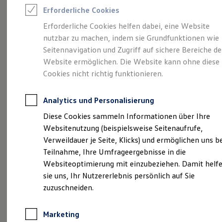
Reifenpakete
Erforderliche Cookies
Leasing
Leasing-Angebote
Erforderliche Cookies helfen dabei, eine Website
Gebrauchtwagen Leasing
nutzbar zu machen, indem sie Grundfunktionen wie
Junge Gebrauchtwagen-Leasing
Elektroauto Leasing
Seitennavigation und Zugriff auf sichere Bereiche de
Kleinwagen-Leasing
Angebot gültig bis 30.09.2026
Geschäftskunden
Website ermöglichen. Die Website kann ohne diese
Leasing ohne Anzahlung
Cookies nicht richtig funktionieren.
Finanzierung
Sommer gut,
Rate noch besser.
He
Autokredit mit Schlussrate
Der Sommer ist da – und unser Leasingangebot
Ih
Versicherungen und Garantien
Analytics und Personalisierung
Kfz-Versicherung
macht ihn perfekt
Ei
Restschuldversicherungen
Diese Cookies sammeln Informationen über Ihre
Garantien
Websitenutzung (beispielsweise Seitenaufrufe,
Wartungsverträge
Details ansehen
Geschäftskunden
Verweildauer je Seite, Klicks) und ermöglichen uns b
Professional Class bei Volkswagen
Teilnahme, Ihre Umfrageergebnisse in die
Großkunden
Websiteoptimierung mit einzubeziehen. Damit helf
Behörden
Direktkunden
sie uns, Ihr Nutzererlebnis persönlich auf Sie
Sonderfahrzeuge
zuzuschneiden.
Anpfiff zum Gewinn
Elektromobilität
Elektroautos
Marketing
ID. Tutorials