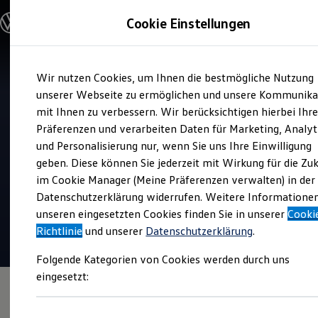
Modelle und Konfigurator
Cookie Einstellungen
Konfigurator
Modelle vergleichen
Konfiguration laden
Zum
Zum
Autosuche
Wir nutzen Cookies, um Ihnen die bestmögliche Nutzung
Hauptinhalt
Footer
Elektroautos
Verkauf und Service
springen
springen
unserer Webseite zu ermöglichen und unsere Kommunika
ENERGY Sondermodelle
Autohaus Jacob Fleischhauer
Nutzfahrzeuge
mit Ihnen zu verbessern. Wir berücksichtigen hierbei Ihr
SUV und CUV
Bonn
Präferenzen und verarbeiten Daten für Marketing, Analyt
Familienautos
und Personalisierung nur, wenn Sie uns Ihre Einwilligung
Kombis
Kompaktwagen
geben. Diese können Sie jederzeit mit Wirkung für die Zu
Top Kundenzufriedenheit Verkauf 2026
Sportwagen
im Cookie Manager (Meine Präferenzen verwalten) in der
Schnell verfügbare Fahrzeuge
4.9
|
582 Bewertungen
Angebote und Produkte
Datenschutzerklärung widerrufen. Weitere Informatione
Aktuelle Angebote
unseren eingesetzten Cookies finden Sie in unserer
Cooki
E-Auto-Förderung
Richtlinie
und unserer
Datenschutzerklärung
.
Volkswagen Marktplatz
Die ENERGY Sondermodelle
Folgende Kategorien von Cookies werden durch uns
Junge Gebrauchtwagen und Gebrauchtwagen
Volkswagen Zertifizierte Gebrauchtwagen
eingesetzt:
Elektromobilität bei Gebrauchtwagen
Zubehör- und Serviceangebote
Saisonangebote