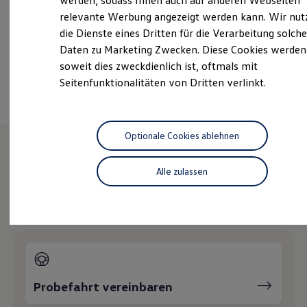
verkauf-vw-bonn@fleischhauer.com
werden, sodass Ihnen auch auf anderen Webseiten
Hybridautos
relevante Werbung angezeigt werden kann. Wir nut
Marke und Erlebnis
+49 228 72640
die Dienste eines Dritten für die Verarbeitung solche
Volkswagen R und R Experience
R-Modelle
Daten zu Marketing Zwecken. Diese Cookies werden
R Experience
soweit dies zweckdienlich ist, oftmals mit
Driving Experience
Ansprechpartner
Seitenfunktionalitäten von Dritten verlinkt.
Volkswagen entdecken
Werkbesichtigung
Factory visit
Lifestyle Shop
T-Roc Kollektion
Optionale Cookies ablehnen
Golf Kollektion
ID. Kollektion
Wie können wir
Volkswagen Kollektion
Alle zulassen
R-Kollektion
GTI Kollektion
Ihnen weiterhelfen?
Fußball Drop
we drive football
#wedriveproud
Besitzer und Service
myVolkswagen
Software Updates
Service und Ersatzteile
Probefahrt vereinbaren
Inspektion und HU/AU
Reparaturen und Checks