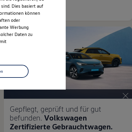
ind. Dies basiert auf
Details ansehen
Informationen können
aften oder
evante Werbung
solcher Daten zu
 mit
en
Gepflegt, geprüft und für gut
befunden.
Volkswagen
Zertifizierte Gebrauchtwagen.