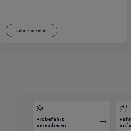
Magazin
Lifestyle
Transport
Familie
Elektromobilität
Details ansehen
Volkswagen R
Pannen- und Unfallhilfe
Volkswagen Kundenbetreuung
Probefahrt
Fah
vereinbaren
anfo