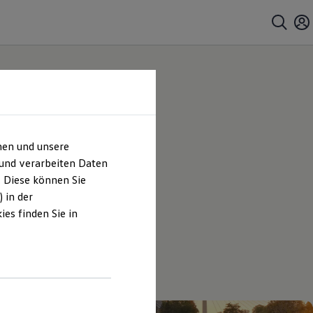
hen und unsere
 und verarbeiten Daten
. Diese können Sie
 in der
es finden Sie in