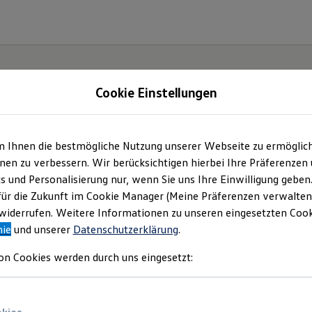
Cookie Einstellungen
gebote und mehr
m Ihnen die bestmögliche Nutzung unserer Webseite zu ermöglic
en zu verbessern. Wir berücksichtigen hierbei Ihre Präferenzen
eischhauer GmbH & Co. KG
(
Impressum & Rechtliches
)
cs und Personalisierung nur, wenn Sie uns Ihre Einwilligung geben
für die Zukunft im Cookie Manager (Meine Präferenzen verwalten)
iderrufen. Weitere Informationen zu unseren eingesetzten Cooki
nie
und unserer
Datenschutzerklärung
.
 uns
Service
on Cookies werden durch uns eingesetzt: