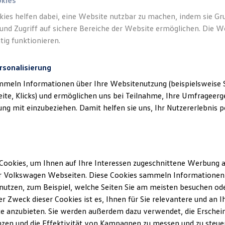
okies
kies helfen dabei, eine Website nutzbar zu machen, indem sie G
und Zugriff auf sichere Bereiche der Website ermöglichen. Die W
tig funktionieren.
rsonalisierung
mmeln Informationen über Ihre Websitenutzung (beispielsweise S
eite, Klicks) und ermöglichen uns bei Teilnahme, Ihre Umfrageerge
g mit einzubeziehen. Damit helfen sie uns, Ihr Nutzererlebnis pe
Angebot gültig bis 30.09.2026
Der neue ID. Polo
Cookies, um Ihnen auf Ihre Interessen zugeschnittene Werbung a
ID. Polo Life ab 149,00 €
mtl. leasen für Privatkunden |
r Volkswagen Webseiten. Diese Cookies sammeln Informationen 
6.000,00 €
Sonderzahlung | 36 Monate Laufzeit |
utzen, zum Beispiel, welche Seiten Sie am meisten besuchen oder
Jährliche Fahrleistung: 10.000 km
r Zweck dieser Cookies ist es, Ihnen für Sie relevantere und an I
e anzubieten. Sie werden außerdem dazu verwendet, die Erschein
zen und die Effektivität von Kampagnen zu messen und zu steuern