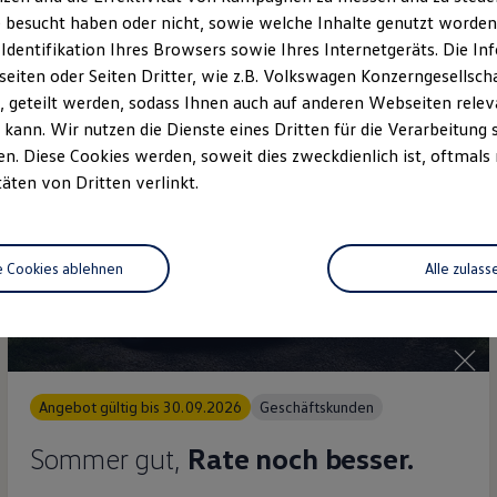
 besucht haben oder nicht, sowie welche Inhalte genutzt worden s
Details ansehen
 Identifikation Ihres Browsers sowie Ihres Internetgeräts. Die 
iten oder Seiten Dritter, wie z.B. Volkswagen Konzerngesellsch
 geteilt werden, sodass Ihnen auch auf anderen Webseiten rel
kann. Wir nutzen die Dienste eines Dritten für die Verarbeitung 
. Diese Cookies werden, soweit dies zweckdienlich ist, oftmals
täten von Dritten verlinkt.
e Cookies ablehnen
Alle zulass
Angebot gültig bis 30.09.2026
Geschäftskunden
Sommer gut,
Rate noch besser.