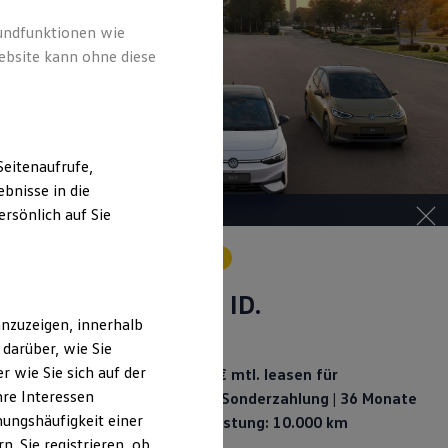
rundfunktionen wie
ebsite kann ohne diese
eitenaufrufe,
bnisse in die
rsönlich auf Sie
Angebot gültig bis 30.09.2026
Ihr Weg zum ID. –
ID.
nzuzeigen, innerhalb
Sonderleasing
darüber, wie Sie
 wie Sie sich auf der
ID.3 Neo Trend ab 199,00 €
mtl. leasen für
hre Interessen
Privatkunden | 6.000,00 €
Sonderzahlung | 36 Monate
ungshäufigkeit einer
Laufzeit | Jährliche Fahrleistung: 10.000 km
. Sie registrieren, ob