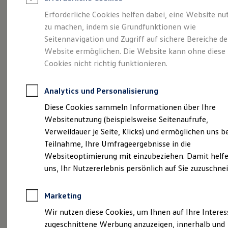
Reifenpakete
Leasing
Erforderliche Cookies helfen dabei, eine Website nu
Leasing-Angebote
zu machen, indem sie Grundfunktionen wie
Fleischhauer
Gebrauchtwagen Leasing
Seitennavigation und Zugriff auf sichere Bereiche de
Junge Gebrauchtwagen-Leasing
Elektroauto Leasing
Website ermöglichen. Die Website kann ohne diese
Dachboxenverleih
Kleinwagen-Leasing
Cookies nicht richtig funktionieren.
Leasing ohne Anzahlung
Finanzierung
Autokredit mit Schlussrate
Analytics und Personalisierung
Versicherungen und Garantien
Kfz-Versicherung
Diese Cookies sammeln Informationen über Ihre
Restschuldversicherungen
Websitenutzung (beispielsweise Seitenaufrufe,
Garantien
(
Impressum & Rechtliches
)
Verweildauer je Seite, Klicks) und ermöglichen uns b
Wartungsverträge
Geschäftskunden
Teilnahme, Ihre Umfrageergebnisse in die
Professional Class bei Volkswagen
Unser Angebot für Sie
Websiteoptimierung mit einzubeziehen. Damit helfe
Großkunden
uns, Ihr Nutzererlebnis persönlich auf Sie zuzuschne
Behörden
Direktkunden
Nutzen Sie unsere individuellen
Sonderfahrzeuge
Transportlösungen und freuen Sie sich über bis zu
Marketing
Anpfiff zum Gewinn
Elektromobilität
405 Liter zusätzlichen Stauraum auf Ihrer Reise.
Wir nutzen diese Cookies, um Ihnen auf Ihre Intere
Elektroautos
zugeschnittene Werbung anzuzeigen, innerhalb und
ID. Tutorials