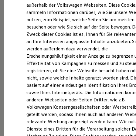
Der Verleih
Service
wird durch die Betriebe in
Der neue ID. Polo
außerhalb der Volkswagen Webseiten. Diese Cookie
Der neue ID.3 Neo
Köln-Ehrenfeld, Köln-Raderberg, Köln-Mülheim,
sammeln Informationen darüber, wie Sie unsere We
Der ID.4
Köln-Porz, Bonn, Mönchengladbach sowie
nutzen, zum Beispiel, welche Seiten Sie am meisten
Der ID.4 GTX
Der ID.5 GTX
Aachen angeboten. Gerne stehen wir Ihnen für
besuchen oder wie Sie sich auf der Seite bewegen. D
Der ID.7
Zweck dieser Cookies ist es, Ihnen für Sie relevante
eine individuelle Terminplanung zur Verfügung.
Der ID.7 GTX
an Ihre Interessen angepasste Inhalte anzubieten. S
Der ID.7 Tourer
Der ID.7 GTX Tourer
werden außerdem dazu verwendet, die
Mietdauer:
Je angefangener Tag
Der ID. Buzz
Erscheinungshäufigkeit einer Anzeige zu begrenzen 
Der neue ID. Cross
Dachbox:
10,00 €¹
Effektivität von Kampagnen zu messen und zu steue
Elektrofahrzeugkonzepte
ID. EVERY1
registrieren, ob Sie eine Webseite besucht haben od
Kaution:
150,00 €¹
Reichweite
nicht, sowie welche Inhalte genutzt worden sind. Di
Reichweite der ID. Modelle
basiert auf einer eindeutigen Identifikation Ihres B
Reichweite im Winter
inkl. gesetzlicher MwSt. Optional zzgl.
Rekuperation
sowie Ihres Internetgeräts. Die Informationen kön
Grundträger
Laden
anderen Webseiten oder Seiten Dritter, wie z.B.
Laden unterwegs
Volkswagen Konzerngesellschaften oder Werbetrei
Laden Zuhause
Ladestationen finden
geteilt werden, sodass Ihnen auch auf anderen Web
Ladezeitensimulator
relevante Werbung angezeigt werden kann. Wir nut
Batterie
Dienste eines Dritten für die Verarbeitung solcher D
Sicherheit
Garantie und Lebensdauer