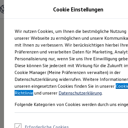
Modelle und Konfigurator
Cookie Einstellungen
Konfigurator
Modelle vergleichen
Konfiguration laden
Zum
Zum
Autosuche
Wir nutzen Cookies, um Ihnen die bestmögliche Nutzung
Hauptinhalt
Footer
Elektroautos
springen
springen
unserer Webseite zu ermöglichen und unsere Kommunika
ENERGY Sondermodelle
Nutzfahrzeuge
mit Ihnen zu verbessern. Wir berücksichtigen hierbei Ihr
SUV und CUV
Präferenzen und verarbeiten Daten für Marketing, Analyt
Familienautos
Personalisierung nur, wenn Sie uns Ihre Einwilligung gebe
Kombis
Kompaktwagen
Diese können Sie jederzeit mit Wirkung für die Zukunft i
Sportwagen
Cookie Manager (Meine Präferenzen verwalten) in der
Schnell verfügbare Fahrzeuge
Angebote und Produkte
Datenschutzerklärung widerrufen. Weitere Informatione
Aktuelle Angebote
unseren eingesetzten Cookies finden Sie in unserer
Cooki
E-Auto-Förderung
Richtlinie
und unserer
Datenschutzerklärung
.
Volkswagen Marktplatz
Die ENERGY Sondermodelle
Folgende Kategorien von Cookies werden durch uns einge
Junge Gebrauchtwagen und Gebrauchtwagen
Volkswagen Zertifizierte Gebrauchtwagen
Elektromobilität bei Gebrauchtwagen
Zubehör- und Serviceangebote
Saisonangebote
Erforderliche Cookies