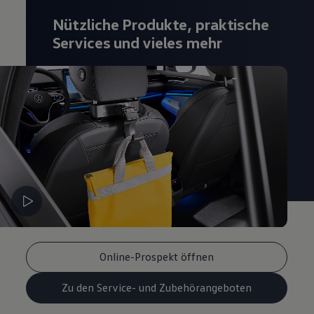
Magazin
Nützliche Produkte, praktische
Lifestyle
Transport
Services und vieles mehr
Familie
Elektromobilität
Volkswagen R
Pannen- und Unfallhilfe
Volkswagen Kundenbetreuung
Online-Prospekt öffnen
Zu den Service- und Zubehörangeboten