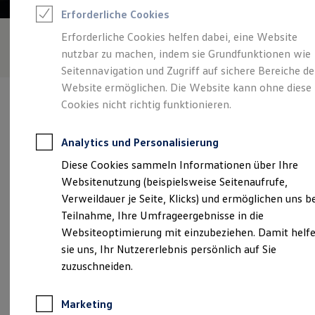
Reifenpakete
Erforderliche Cookies
Leasing
Leasing-Angebote
Erforderliche Cookies helfen dabei, eine Website
Gebrauchtwagen Leasing
nutzbar zu machen, indem sie Grundfunktionen wie
Junge Gebrauchtwagen-Leasing
Elektroauto Leasing
Seitennavigation und Zugriff auf sichere Bereiche de
Kleinwagen-Leasing
Website ermöglichen. Die Website kann ohne diese
Leasing ohne Anzahlung
Cookies nicht richtig funktionieren.
Finanzierung
Autokredit mit Schlussrate
Versicherungen und Garantien
Analytics und Personalisierung
Kfz-Versicherung
Verantwortlich für die Inhalte auf dieser Seite ist die Autohaus
Restschuldversicherungen
Diese Cookies sammeln Informationen über Ihre
Jensen Wittstock GmbH
(
Impressum & Rechtliches
)
Garantien
Websitenutzung (beispielsweise Seitenaufrufe,
Wartungsverträge
Geschäftskunden
Verweildauer je Seite, Klicks) und ermöglichen uns b
Professional Class bei Volkswagen
Unsere 
Teilnahme, Ihre Umfrageergebnisse in die
Großkunden
Websiteoptimierung mit einzubeziehen. Damit helf
Behörden
Direktkunden
sie uns, Ihr Nutzererlebnis persönlich auf Sie
Sonderfahrzeuge
Hamburger Straße 1, 16909 Wittstock
zuzuschneiden.
Anpfiff zum Gewinn
Elektromobilität
Montag
-
Freitag
07:00
-
17:00
Uhr
Elektroautos
Marketing
ID. Tutorials