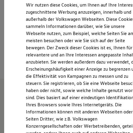
Samstag
Geschlossen
Elektrofahrzeugkonzepte
Wir nutzen diese Cookies, um Ihnen auf Ihre Intere
ID. EVERY1
Sonntag
Geschlossen
zugeschnittene Werbung anzuzeigen, innerhalb und
Reichweite
außerhalb der Volkswagen Webseiten. Diese Cookie
Reichweite der ID. Modelle
info@autohaus-wittstock.de
Reichweite im Winter
sammeln Informationen darüber, wie Sie unsere
Rekuperation
Webseite nutzen, zum Beispiel, welche Seiten Sie a
Laden
+49 3394 404710
meisten besuchen oder wie Sie sich auf der Seite
Laden unterwegs
Laden Zuhause
bewegen. Der Zweck dieser Cookies ist es, Ihnen für
Ladestationen finden
relevantere und an Ihre Interessen angepasste Inhal
Ansprechpartner
Ladezeitensimulator
anzubieten. Sie werden außerdem dazu verwendet, d
Batterie
Sicherheit
Erscheinungshäufigkeit einer Anzeige zu begrenzen 
Garantie und Lebensdauer
die Effektivität von Kampagnen zu messen und zu
Nachhaltigkeit
steuern. Sie registrieren, ob Sie eine Webseite besuc
Technologie
Kosten und Kauf
haben oder nicht, sowie welche Inhalte genutzt wo
Verbrauchskosten
sind. Dies basiert auf einer eindeutigen Identifikatio
Unsere Leistungen
im
Kaufoptionen
Ihres Browsers sowie Ihres Internetgeräts. Die
E-Auto-Förderung
Überblick
Software und Konnektivität
Informationen können mit anderen Webseiten oder
Die ID. Software 6
Seiten Dritter, wie z.B. Volkswagen
ID. Software Versionen und Updates
Gebrauchtwagen
Konzerngesellschaften oder Werbetreibenden, getei
Digitale Extras
Schnittstellen zu Ihrem ID.