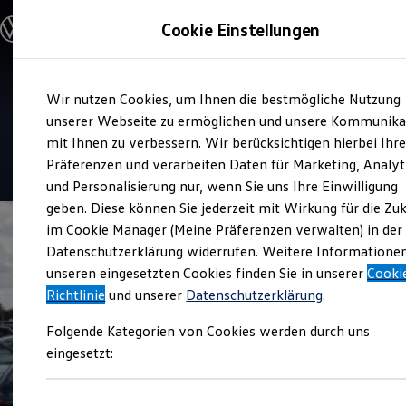
Modelle und Konfigurator
Cookie Einstellungen
Konfigurator
Modelle vergleichen
Konfiguration laden
Zum
Zum
Autosuche
Service
Wir nutzen Cookies, um Ihnen die bestmögliche Nutzung
Hauptinhalt
Footer
Elektroautos
Autohaus Jensen Wittstock
springen
springen
unserer Webseite zu ermöglichen und unsere Kommunika
ENERGY Sondermodelle
Nutzfahrzeuge
mit Ihnen zu verbessern. Wir berücksichtigen hierbei Ihr
SUV und CUV
4.9
|
8 Bewertungen
Präferenzen und verarbeiten Daten für Marketing, Analyt
Familienautos
und Personalisierung nur, wenn Sie uns Ihre Einwilligung
Kombis
Kompaktwagen
geben. Diese können Sie jederzeit mit Wirkung für die Zu
Sportwagen
im Cookie Manager (Meine Präferenzen verwalten) in der
Schnell verfügbare Fahrzeuge
Angebote und Produkte
Datenschutzerklärung widerrufen. Weitere Informatione
Aktuelle Angebote
unseren eingesetzten Cookies finden Sie in unserer
Cooki
E-Auto-Förderung
Richtlinie
und unserer
Datenschutzerklärung
.
Volkswagen Marktplatz
Die ENERGY Sondermodelle
Folgende Kategorien von Cookies werden durch uns
Junge Gebrauchtwagen und Gebrauchtwagen
Volkswagen Zertifizierte Gebrauchtwagen
eingesetzt:
Elektromobilität bei Gebrauchtwagen
Zubehör- und Serviceangebote
Saisonangebote