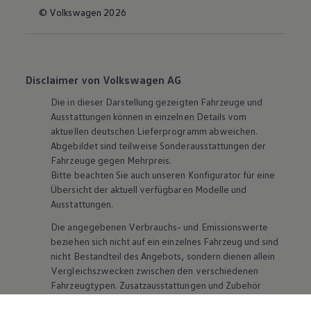
© Volkswagen 2026
Disclaimer von Volkswagen AG
Die in dieser Darstellung gezeigten Fahrzeuge und
Ausstattungen können in einzelnen Details vom
aktuellen deutschen Lieferprogramm abweichen.
Abgebildet sind teilweise Sonderausstattungen der
Fahrzeuge gegen Mehrpreis.
Bitte beachten Sie auch unseren Konfigurator für eine
Übersicht der aktuell verfügbaren Modelle und
Ausstattungen.
Die angegebenen Verbrauchs- und Emissionswerte
beziehen sich nicht auf ein einzelnes Fahrzeug und sind
nicht Bestandteil des Angebots, sondern dienen allein
Vergleichszwecken zwischen den verschiedenen
Fahrzeugtypen. Zusatzausstattungen und
Zubehör
(Anbauteile, Reifenformat usw.) können relevante