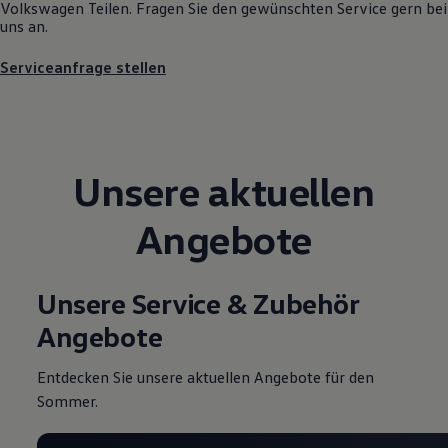
Volkswagen
Teilen. Fragen Sie den gewünschten
Service
gern bei
Motorenöl und Flüssigkeiten
uns an.
Räder und Reifen
Pannen- und Unfallhilfe
Serviceanfrage stellen
Economy Service
Volkswagen Teile
Zubehör
Modellspezifisches Zubehör
Schutz und Pflege
Transport
Unsere aktuellen
Entertainment und Elektronik
Individualisieren
Wallbox und Ladekabel
Angebote
Digitale Extras
Dienste für Ihr Modell finden
Volkswagen Apps, Login und Shop
Handy und Fahrzeug verbinden
Unsere Service & Zubehör
Updates für Software, Karten und Radio
Über Ihr Auto
Angebote
Vorgängermodelle
Kundeninformationen
Volkswagen Kundenbetreuung
Entdecken Sie unsere aktuellen Angebote für den
Warn- und Kontrollleuchten
Sommer.
Assistenzsysteme
Digitale Betriebsanleitung
Live Beratung