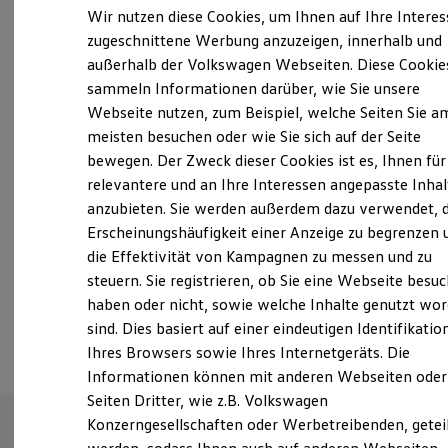
Feld 16, 87466 Oy-Mittelberg
Elektrofahrzeugkonzepte
Wir nutzen diese Cookies, um Ihnen auf Ihre Intere
ID. EVERY1
zugeschnittene Werbung anzuzeigen, innerhalb und
Reichweite
Montag
-
Donnerstag
07:30
-
12:00
Uhr
außerhalb der Volkswagen Webseiten. Diese Cookie
Reichweite der ID. Modelle
13:00
-
17:30
Uhr
Reichweite im Winter
sammeln Informationen darüber, wie Sie unsere
Rekuperation
Freitag
07:30
-
13:00
Uhr
Webseite nutzen, zum Beispiel, welche Seiten Sie a
Laden
Samstag
Geschlossen
meisten besuchen oder wie Sie sich auf der Seite
Laden unterwegs
Laden Zuhause
bewegen. Der Zweck dieser Cookies ist es, Ihnen für
Sonntag
Geschlossen
Ladestationen finden
relevantere und an Ihre Interessen angepasste Inhal
Ladezeitensimulator
anzubieten. Sie werden außerdem dazu verwendet, d
Batterie
info@vw-rothermel.de
Sicherheit
Erscheinungshäufigkeit einer Anzeige zu begrenzen 
Garantie und Lebensdauer
+49 8376 400
die Effektivität von Kampagnen zu messen und zu
Nachhaltigkeit
steuern. Sie registrieren, ob Sie eine Webseite besuc
Technologie
Kosten und Kauf
haben oder nicht, sowie welche Inhalte genutzt wo
Ansprechpartner
Verbrauchskosten
sind. Dies basiert auf einer eindeutigen Identifikatio
Kaufoptionen
Ihres Browsers sowie Ihres Internetgeräts. Die
E-Auto-Förderung
Software und Konnektivität
Informationen können mit anderen Webseiten oder
Die ID. Software 6
Seiten Dritter, wie z.B. Volkswagen
ID. Software Versionen und Updates
Konzerngesellschaften oder Werbetreibenden, getei
Digitale Extras
Schnittstellen zu Ihrem ID.