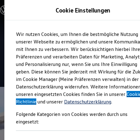
Modelle und Konfigurator
Cookie Einstellungen
Konfigurator
Modelle vergleichen
Konfiguration laden
Zum
Zum
Autosuche
Service
Wir nutzen Cookies, um Ihnen die bestmögliche Nutzung
Hauptinhalt
Footer
Elektroautos
Autohaus Johann Rothermel
springen
springen
unserer Webseite zu ermöglichen und unsere Kommunika
ENERGY Sondermodelle
Nutzfahrzeuge
mit Ihnen zu verbessern. Wir berücksichtigen hierbei Ihr
SUV und CUV
Präferenzen und verarbeiten Daten für Marketing, Analyt
Top Kundenzufriedenheit Service 2026
Familienautos
und Personalisierung nur, wenn Sie uns Ihre Einwilligung
Kombis
Kompaktwagen
geben. Diese können Sie jederzeit mit Wirkung für die Zu
5
|
116 Bewertungen
Sportwagen
im Cookie Manager (Meine Präferenzen verwalten) in der
Schnell verfügbare Fahrzeuge
Angebote und Produkte
Datenschutzerklärung widerrufen. Weitere Informatione
Aktuelle Angebote
unseren eingesetzten Cookies finden Sie in unserer
Cooki
E-Auto-Förderung
Richtlinie
und unserer
Datenschutzerklärung
.
Volkswagen Marktplatz
Die ENERGY Sondermodelle
Folgende Kategorien von Cookies werden durch uns
Junge Gebrauchtwagen und Gebrauchtwagen
Volkswagen Zertifizierte Gebrauchtwagen
eingesetzt:
Elektromobilität bei Gebrauchtwagen
Zubehör- und Serviceangebote
Saisonangebote