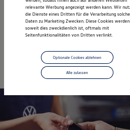
werden, sodass Ihnen auch auf anderen Webseiten
Unsere Leistungen
im
Hybridautos
relevante Werbung angezeigt werden kann. Wir nut
Marke und Erlebnis
Überblick
die Dienste eines Dritten für die Verarbeitung solche
Volkswagen R und R Experience
R-Modelle
Daten zu Marketing Zwecken. Diese Cookies werden
R Experience
soweit dies zweckdienlich ist, oftmals mit
Driving Experience
Gebrauchtwagen
Seitenfunktionalitäten von Dritten verlinkt.
Volkswagen entdecken
Werkbesichtigung
Service
Factory visit
Lifestyle Shop
Volkswagen Economy
T-Roc Kollektion
Optionale Cookies ablehnen
Service
Golf Kollektion
ID. Kollektion
Online-Fahrzeugbewertung
Volkswagen Kollektion
Alle zulassen
R-Kollektion
GTI Kollektion
Fußball Drop
we drive football
#wedriveproud
Besitzer und Service
myVolkswagen
Software Updates
Service und Ersatzteile
Inspektion und HU/AU
Reparaturen und Checks