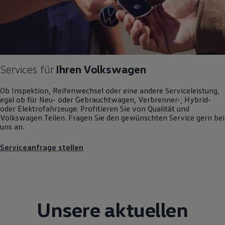
Motorenöl und Flüssigkeiten
Räder und Reifen
Pannen- und Unfallhilfe
Economy Service
Volkswagen Teile
Zubehör
Modellspezifisches Zubehör
Services für
Ihren
Volkswagen
Schutz und Pflege
Transport
Entertainment und Elektronik
Ob Inspektion, Reifenwechsel oder eine andere Serviceleistung,
Individualisieren
egal ob für Neu- oder
Gebrauchtwagen
, Verbrenner-, Hybrid-
Wallbox und Ladekabel
oder Elektrofahrzeuge: Profitieren Sie von Qualität und
Digitale Extras
Volkswagen
Teilen. Fragen Sie den gewünschten
Service
gern bei
Dienste für Ihr Modell finden
uns an.
Volkswagen Apps, Login und Shop
Handy und Fahrzeug verbinden
Serviceanfrage stellen
Updates für Software, Karten und Radio
Über Ihr Auto
Vorgängermodelle
Kundeninformationen
Volkswagen Kundenbetreuung
Warn- und Kontrollleuchten
Unsere aktuellen
Assistenzsysteme
Digitale Betriebsanleitung
Live Beratung