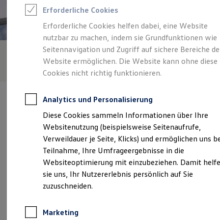
Reifenpakete
Erforderliche Cookies
Leasing
Leasing-Angebote
Erforderliche Cookies helfen dabei, eine Website
Gebrauchtwagen Leasing
nutzbar zu machen, indem sie Grundfunktionen wie
Junge Gebrauchtwagen-Leasing
Elektroauto Leasing
Seitennavigation und Zugriff auf sichere Bereiche de
Kleinwagen-Leasing
Website ermöglichen. Die Website kann ohne diese
Leasing ohne Anzahlung
Cookies nicht richtig funktionieren.
Finanzierung
Autokredit mit Schlussrate
Versicherungen und Garantien
Analytics und Personalisierung
Kfz-Versicherung
Restschuldversicherungen
Diese Cookies sammeln Informationen über Ihre
Garantien
Websitenutzung (beispielsweise Seitenaufrufe,
Wartungsverträge
Verantwortlich für die Inhalte auf dieser Seite ist die Autohaus
Geschäftskunden
Verweildauer je Seite, Klicks) und ermöglichen uns b
Johann Rothermel e.K. Inh. Hansjörg Rothermel
Professional Class bei Volkswagen
Teilnahme, Ihre Umfrageergebnisse in die
(
Impressum & Rechtliches
)
Großkunden
Websiteoptimierung mit einzubeziehen. Damit helf
Behörden
Direktkunden
sie uns, Ihr Nutzererlebnis persönlich auf Sie
Sonderfahrzeuge
Unsere 
zuzuschneiden.
Anpfiff zum Gewinn
Elektromobilität
Elektroautos
Marketing
ID. Tutorials