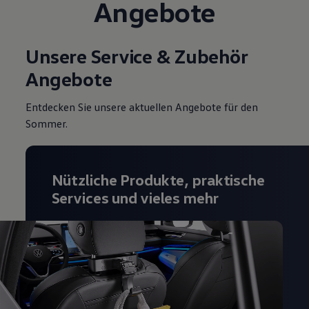
Angebote
Magazin
Lifestyle
Transport
Familie
Unsere Service & Zubehör
Elektromobilität
Angebote
Volkswagen R
Pannen- und Unfallhilfe
Volkswagen Kundenbetreuung
Entdecken Sie unsere aktuellen Angebote für den
Sommer.
Nützliche Produkte, praktische
Services und vieles mehr