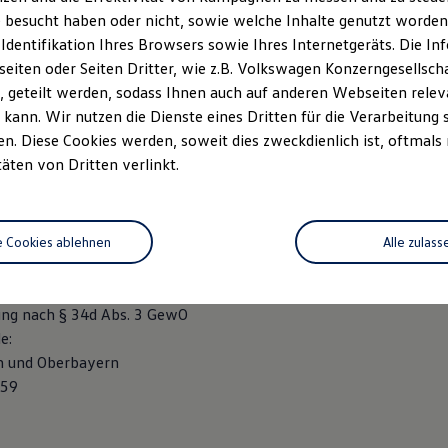
ttelberg
 besucht haben oder nicht, sowie welche Inhalte genutzt worden s
0
 Identifikation Ihres Browsers sowie Ihres Internetgeräts. Die 
584
iten oder Seiten Dritter, wie z.B. Volkswagen Konzerngesellsch
)vw-Rothermel.de
 geteilt werden, sodass Ihnen auch auf anderen Webseiten rel
rg Rothermel
kann. Wir nutzen die Dienste eines Dritten für die Verarbeitung 
. Diese Cookies werden, soweit dies zweckdienlich ist, oftmals
 127/264/30223
täten von Dritten verlinkt.
: Amtsgericht Kempten (Allgäu), HRA 10173
 36 Verbraucherstreitbeilegungsgesetz (VSBG)
ilnahme an einem Streitbeilegungsverfahren vor einer
e Cookies ablehnen
Alle zulass
chtungsstelle weder bereit noch dazu verpflichtet.
rtreter mit Erlaubnisbefreiung, Bundesrepublik Deutschland
ung nach § 34d Abs. 3 GewO
e:
n und Oberbayern
-59