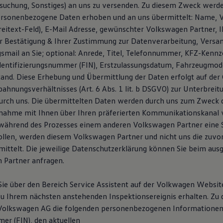
suchung, Sonstiges) an uns zu versenden. Zu diesem Zweck werd
ersonenbezogene Daten erhoben und an uns übermittelt: Name, 
reitext-Feld), E-Mail Adresse, gewünschter Volkswagen Partner, I
r Bestätigung & Ihrer Zustimmung zur Datenverarbeitung, Versa
smail an Sie; optional: Anrede, Titel, Telefonnummer, KFZ-Kennz
dentifizierungsnummer (FIN), Erstzulassungsdatum, Fahrzeugmode
and. Diese Erhebung und Übermittlung der Daten erfolgt auf der 
ahnungsverhältnisses (Art. 6 Abs. 1 lit. b DSGVO) zur Unterbreit
urch uns. Die übermittelten Daten werden durch uns zum Zweck 
nahme mit Ihnen über Ihren präferierten Kommunikationskanal 
e während des Prozesses einem anderen Volkswagen Partner eine 
ollen, werden diesem Volkswagen Partner und nicht uns die zuvo
ittelt. Die jeweilige Datenschutzerklärung können Sie beim au
 Partner anfragen.
ie über den Bereich Service Assistent auf der Volkwagen Websi
u Ihrem nächsten anstehenden Inspektionsereignis erhalten. Zu
 Volkswagen AG die folgenden personenbezogenen Informationen
er (FIN), den aktuellen