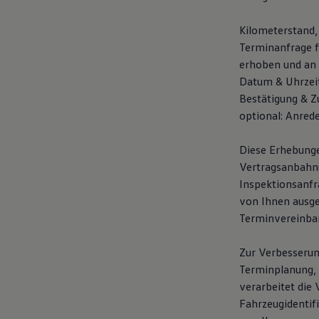
Kilometerstand, 
Terminanfrage 
erhoben und an
Datum & Uhrzeit
Bestätigung & Z
optional: Anred
Diese Erhebunge
Vertragsanbahnun
Inspektionsanfr
von Ihnen ausg
Terminvereinba
Zur Verbesserun
Terminplanung, 
verarbeitet die 
Fahrzeugidentif