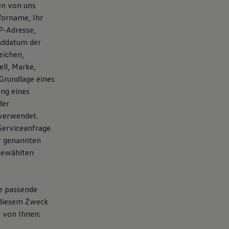
en von uns
Vorname, Ihr
P-Adresse,
nddatum der
eichen,
ll, Marke,
Grundlage eines
ung eines
der
verwendet.
Serviceanfrage
r genannten
sgewählten
te passende
 diesem Zweck
 von Ihnen: