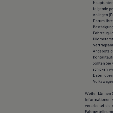
Hauptunter
folgende p
Anliegen (F
Datum Ihre
Bestätigung
Fahrzeug-I
Kilometerst
Vertragsanb
Angebots d
Kontaktauf
Sollten Si
schicken w
Daten überm
Volkswagen
Weiter können S
Informationen z
verarbeitet die
Fahrgestellnumm