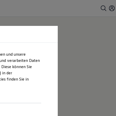
hen und unsere
rmel
 und verarbeiten Daten
. Diese können Sie
mel |
 in der
es finden Sie in
es
s Johann