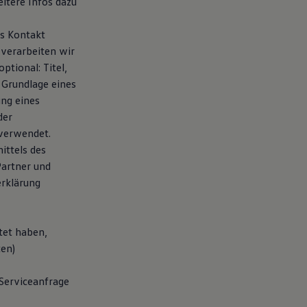
eitere Infos dazu
ns Kontakt
verarbeiten wir
tional: Titel,
 Grundlage eines
ung eines
der
verwendet.
ittels des
artner und
erklärung
tet haben,
ten)
 Serviceanfrage