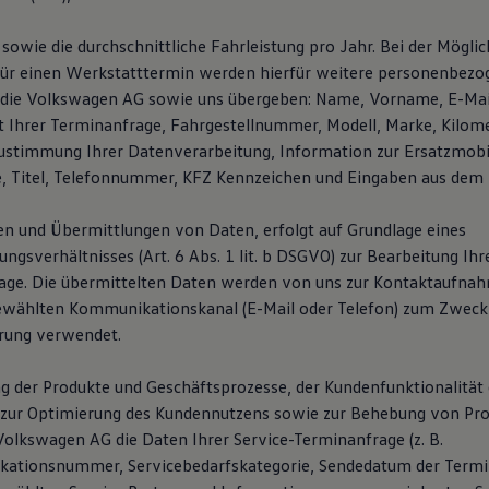
sowie die durchschnittliche Fahrleistung pro Jahr. Bei der Möglic
für einen Werkstatttermin werden hierfür weitere personenbez
 die Volkswagen AG sowie uns übergeben: Name, Vorname, E-Mai
 Ihrer Terminanfrage, Fahrgestellnummer, Modell, Marke, Kilom
ustimmung Ihrer Datenverarbeitung, Information zur Ersatzmobil
e, Titel, Telefonnummer, KFZ Kennzeichen und Eingaben aus dem F
n und Übermittlungen von Daten, erfolgt auf Grundlage eines
gsverhältnisses (Art. 6 Abs. 1 lit. b DSGVO) zur Bearbeitung Ihr
age. Die übermittelten Daten werden von uns zur Kontaktaufna
ewählten Kommunikationskanal (E-Mail oder Telefon) zum Zweck
rung verwendet.
g der Produkte und Geschäftsprozesse, der Kundenfunktionalität 
zur Optimierung des Kundennutzens sowie zur Behebung von Pro
Volkswagen AG die Daten Ihrer Service-Terminanfrage (z. B.
ikationsnummer, Servicebedarfskategorie, Sendedatum der Termi