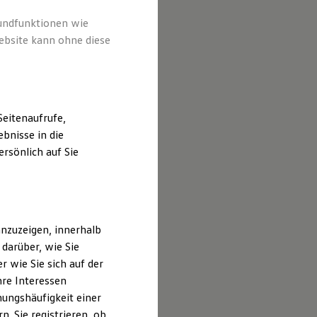
wortlichen
er Website
rundfunktionen wie
ebsite kann ohne diese
eitenaufrufe,
bnisse in die
rsönlich auf Sie
nzuzeigen, innerhalb
darüber, wie Sie
 wie Sie sich auf der
hre Interessen
ungshäufigkeit einer
. Sie registrieren, ob