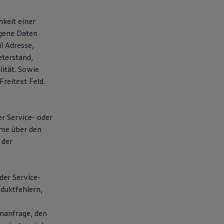
hkeit einer
ogene Daten
l Adresse,
eterstand,
ität. Sowie
reitext Feld.
er Service- oder
hme über den
 der
der Service-
duktfehlern,
nanfrage, den