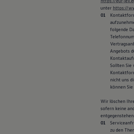
https://eur-le
Magazin
unter
https://w
Lifestyle
Kontaktform
Transport
Familie
aufzunehme
Elektromobilität
folgende Da
Volkswagen R
Telefonnumm
Pannen- und Unfallhilfe
Volkswagen Kundenbetreuung
Vertragsanb
Angebots d
Kontaktauf
Sollten Sie
Kontaktfor
nicht uns d
können Sie
Wir löschen Ihr
sofern keine an
entgegenstehen
Serviceanfr
zu den Them