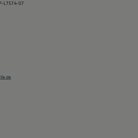
PP-L7S74-07
d
le.de