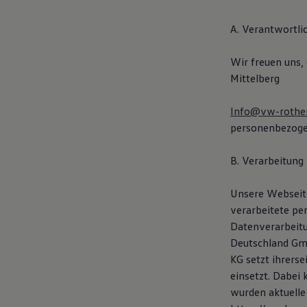
Motorenöl und Flüssigkeiten
Räder und Reifen
A. Verantwortli
Pannen- und Unfallhilfe
Economy Service
Volkswagen Teile
Wir freuen uns,
Zubehör
Mittelberg
Modellspezifisches Zubehör
Schutz und Pflege
Transport
Info@vw-rothe
Entertainment und Elektronik
personenbezoge
Individualisieren
Wallbox und Ladekabel
Digitale Extras
B. Verarbeitung
Dienste für Ihr Modell finden
Volkswagen Apps, Login und Shop
Unsere Webseite
Handy und Fahrzeug verbinden
Updates für Software, Karten und Radio
verarbeitete pe
Über Ihr Auto
Datenverarbeit
Vorgängermodelle
Deutschland Gmb
Kundeninformationen
Volkswagen Kundenbetreuung
KG setzt ihrers
Warn- und Kontrollleuchten
einsetzt. Dabei
Assistenzsysteme
wurden aktuelle
Digitale Betriebsanleitung
Live Beratung