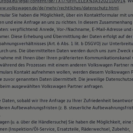
x.europa.eu/legal-content/de/TXT/?uri=CELEX%3A32021D0914
. W
ww.volkswagen.de/de/mehr/rechtliches/datenschutz.html
.
ular Sie haben die Möglichkeit, über ein Kontaktformular mit u
n und eine Anfrage an uns zu richten. In diesem Zusammenhang 
ten: verpflichtend: Anrede, Vor-/Nachname, E-Mail-Adresse und op
er. Diese Erhebung und Übermittlung der Daten erfolgt auf der
ahnungsverhältnisses (Art. 6 Abs. 1 lit. b DSGVO) zur Unterbreit
urch uns. Die übermittelten Daten werden durch uns zum Zweck 
nahme mit Ihnen über Ihren präferierten Kommunikationskanal 
 während des Prozesses mit einem anderen Volkswagen Partner m
mulars Kontakt aufnehmen wollen, werden diesem Volkswagen P
ie zuvor genannten Daten übermittelt. Die jeweilige Datenschutz
 beim ausgewählten Volkswagen Partner anfragen.
e Daten, sobald wir Ihre Anfrage zu Ihrer Zufriedenheit beantwor
deren Aufbewahrungsfristen (z. B. steuerliche Aufbewahrungsfris
.
agen (u. a. über die Händlersuche) Sie haben die Möglichkeit, eine
en (Inspektion/Öl-Service, Ersatzteile, Räderwechsel, Zubehör,