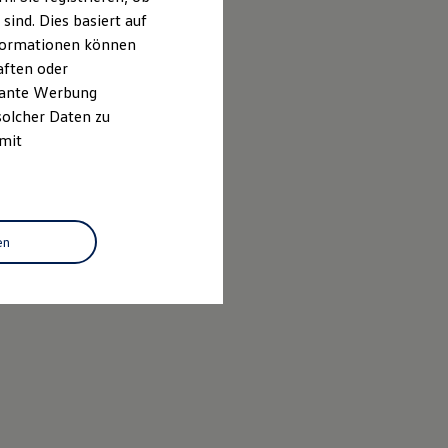
ind. Dies basiert auf
Informationen können
aften oder
evante Werbung
solcher Daten zu
 mit
en