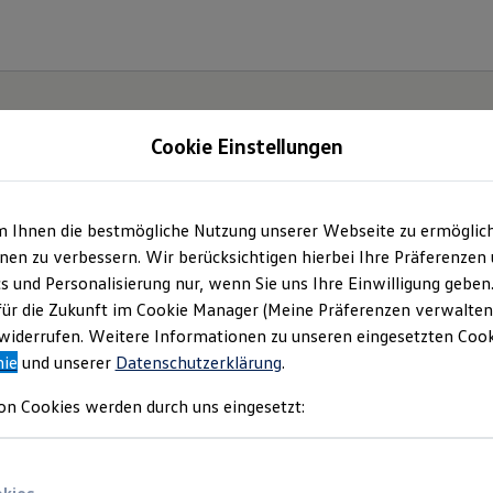
Cookie Einstellungen
m Ihnen die bestmögliche Nutzung unserer Webseite zu ermöglic
ohaus Johann Rothe
en zu verbessern. Wir berücksichtigen hierbei Ihre Präferenzen
cs und Personalisierung nur, wenn Sie uns Ihre Einwilligung geben
 Inh. Hansjörg Rother
für die Zukunft im Cookie Manager (Meine Präferenzen verwalten)
iderrufen. Weitere Informationen zu unseren eingesetzten Cooki
nie
und unserer
Datenschutzerklärung
.
mpressum & Rechtlich
on Cookies werden durch uns eingesetzt:
nden Sie Informationen über uns (Autohau