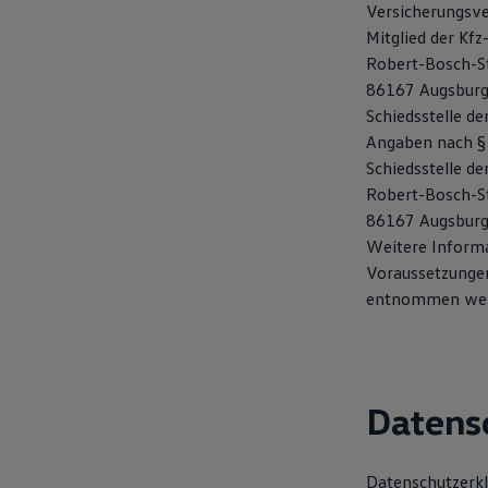
Versicherungsver
Hybridautos
Marke und Erlebnis
Mitglied der Kf
Volkswagen R und R Experience
Robert-Bosch-St
R-Modelle
86167 Augsbur
R Experience
Driving Experience
Schiedsstelle de
Volkswagen entdecken
Angaben nach § 
Werkbesichtigung
Schiedsstelle d
Factory visit
Lifestyle Shop
Robert-Bosch-St
T-Roc Kollektion
86167 Augsbur
Golf Kollektion
Weitere Informa
ID. Kollektion
Volkswagen Kollektion
Voraussetzunge
R-Kollektion
entnommen wer
GTI Kollektion
Fußball Drop
we drive football
#wedriveproud
Besitzer und Service
myVolkswagen
Datens
Software Updates
Service und Ersatzteile
Inspektion und HU/AU
Datenschutzerk
Reparaturen und Checks