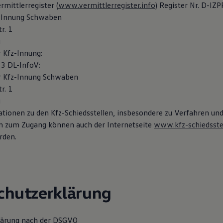
mittlerregister (
www.vermittlerregister.info
) Register Nr. D-IZ
z-Innung Schwaben
r. 1
g
r Kfz-Innung:
3 DL-InfoV:
er Kfz-Innung Schwaben
r. 1
g
tionen zu den Kfz-Schiedsstellen, insbesondere zu Verfahren un
n zum Zugang können auch der Internetseite
www.kfz-schiedsstel
den.
chutzerklärung
lärung nach der DSGVO