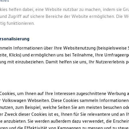
 e.K. Inh. Hansjörg Rothermel) als verant
okies
von Inhalten und Angeboten, die auf dies
kies helfen dabei, eine Website nutzbar zu machen, indem sie G
und Zugriff auf sichere Bereiche der Website ermöglichen. Die W
speziell aufgeführt sind.
tig funktionieren.
rsonalisierung
mmeln Informationen über Ihre Websitenutzung (beispielsweise S
eite, Klicks) und ermöglichen uns bei Teilnahme, Ihre Umfrageerge
g mit einzubeziehen. Damit helfen sie uns, Ihr Nutzererlebnis pe
klärung
Cookies, um Ihnen auf Ihre Interessen zugeschnittene Werbung a
ssum
r Volkswagen Webseiten. Diese Cookies sammeln Informationen 
utzen, zum Beispiel, welche Seiten Sie am meisten besuchen oder
r Zweck dieser Cookies ist es, Ihnen für Sie relevantere und an I
n Rothermel e.K
e anzubieten. Sie werden außerdem dazu verwendet, die Erschein
zen und die Effektivität von Kampagnen zu messen und zu steuern