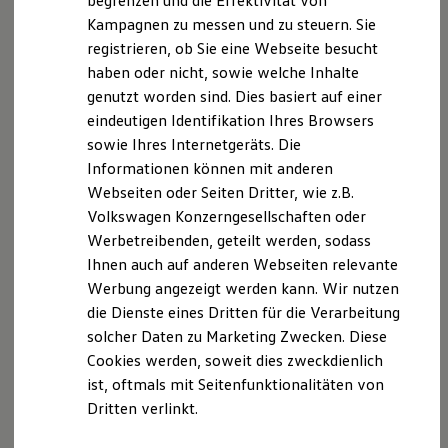
begrenzen und die Effektivität von
für eigene Inhalte auf diesen Seiten nach den
Hybridautos
Kampagnen zu messen und zu steuern. Sie
allgemeinen Gesetzen verantwortlich. Nach §§ 8 bis
Marke und Erlebnis
registrieren, ob Sie eine Webseite besucht
Volkswagen R und R Experience
10 TMG sind wir als Diensteanbieter jedoch nicht
R-Modelle
haben oder nicht, sowie welche Inhalte
verpflichtet, übermittelte oder gespeicherte fremde
R Experience
genutzt worden sind. Dies basiert auf einer
Informationen zu überwachen oder nach Umständen
Driving Experience
eindeutigen Identifikation Ihres Browsers
Volkswagen entdecken
zu forschen, die auf eine rechtswidrige Tätigkeit
Werkbesichtigung
sowie Ihres Internetgeräts. Die
hinweisen.
Factory visit
Informationen können mit anderen
Lifestyle Shop
Verpflichtungen zur Entfernung oder Sperrung der
Webseiten oder Seiten Dritter, wie z.B.
T-Roc Kollektion
Golf Kollektion
Nutzung von Informationen nach den allgemeinen
Volkswagen Konzerngesellschaften oder
ID. Kollektion
Gesetzen bleiben hiervon unberührt. Eine
Werbetreibenden, geteilt werden, sodass
Volkswagen Kollektion
diesbezügliche Haftung ist jedoch erst ab dem
Ihnen auch auf anderen Webseiten relevante
R-Kollektion
GTI Kollektion
Zeitpunkt der Kenntnis einer konkreten
Werbung angezeigt werden kann. Wir nutzen
Fußball Drop
Rechtsverletzung möglich. Bei Bekanntwerden von
die Dienste eines Dritten für die Verarbeitung
we drive football
entsprechenden Rechtsverletzungen werden wir
solcher Daten zu Marketing Zwecken. Diese
#wedriveproud
Besitzer und Service
diese Inhalte umgehend entfernen.
Cookies werden, soweit dies zweckdienlich
myVolkswagen
Haftung für Links
ist, oftmals mit Seitenfunktionalitäten von
Software Updates
Dritten verlinkt.
Service und Ersatzteile
Unser Angebot enthält Links zu externen Websites
Inspektion und HU/AU
Reparaturen und Checks