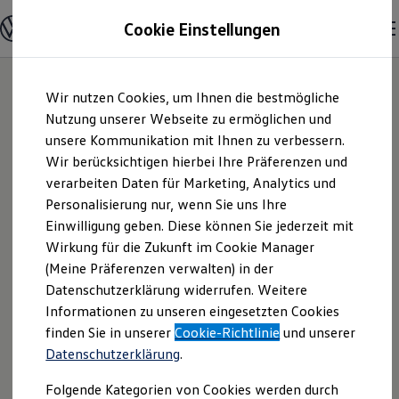
Modelle und Konfigurator
Cookie Einstellungen
Konfigurator
Modelle vergleichen
Konfiguration laden
Zum
Zum
Autosuche
Wir nutzen Cookies, um Ihnen die bestmögliche
Hauptinhalt
Footer
Elektroautos
springen
springen
Nutzung unserer Webseite zu ermöglichen und
ENERGY Sondermodelle
Nutzfahrzeuge
unsere Kommunikation mit Ihnen zu verbessern.
Autohaus Karmann
SUV und CUV
Wir berücksichtigen hierbei Ihre Präferenzen und
Familienautos
verarbeiten Daten für Marketing, Analytics und
Kombis
GmbH | Impressum
Kompaktwagen
Personalisierung nur, wenn Sie uns Ihre
Sportwagen
Einwilligung geben. Diese können Sie jederzeit mit
& Rechtliches
Schnell verfügbare Fahrzeuge
Angebote und Produkte
Wirkung für die Zukunft im Cookie Manager
Aktuelle Angebote
(Meine Präferenzen verwalten) in der
E-Auto-Förderung
Hier finden Sie Informationen über uns
Datenschutzerklärung widerrufen. Weitere
Volkswagen Marktplatz
Informationen zu unseren eingesetzten Cookies
Die ENERGY Sondermodelle
(Autohaus Karmann GmbH) als
Junge Gebrauchtwagen und Gebrauchtwagen
finden Sie in unserer
Cookie-Richtlinie
und unserer
verantwortlichen Anbieter von Inhalten
Volkswagen Zertifizierte Gebrauchtwagen
Datenschutzerklärung
.
und Angeboten, die auf dieser Website
Elektromobilität bei Gebrauchtwagen
Zubehör- und Serviceangebote
speziell aufgeführt sind.
Folgende Kategorien von Cookies werden durch
Saisonangebote