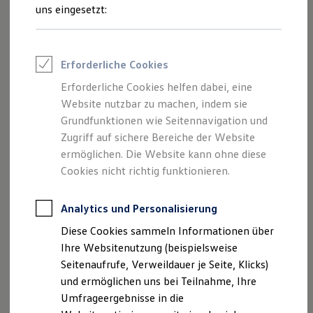
Reifenpakete
uns eingesetzt:
Leasing
Leasing-Angebote
Gebrauchtwagen Leasing
Junge Gebrauchtwagen-Leasing
Impressum
Erforderliche Cookies
Elektroauto Leasing
Kleinwagen-Leasing
Erforderliche Cookies helfen dabei, eine
Datenschutzerklärung
Leasing ohne Anzahlung
Website nutzbar zu machen, indem sie
Finanzierung
Autokredit mit Schlussrate
Grundfunktionen wie Seitennavigation und
Versicherungen und Garantien
Zugriff auf sichere Bereiche der Website
Impressum
Kfz-Versicherung
ermöglichen. Die Website kann ohne diese
Restschuldversicherungen
Garantien
Cookies nicht richtig funktionieren.
Angaben gemäß § 5 TMG:
Wartungsverträge
Geschäftskunden
Professional Class bei Volkswagen
Analytics und Personalisierung
Autohaus Karmann GmbH
Großkunden
Nelkenweg 15
Diese Cookies sammeln Informationen über
Behörden
86641 Rain
Direktkunden
Ihre Websitenutzung (beispielsweise
Sonderfahrzeuge
Kontakt:
Seitenaufrufe, Verweildauer je Seite, Klicks)
Anpfiff zum Gewinn
und ermöglichen uns bei Teilnahme, Ihre
Elektromobilität
E-Mail:
info@autohaus-karmann.de
Elektroautos
Umfrageergebnisse in die
ID. Tutorials
Telefon: 09090/95 99 90