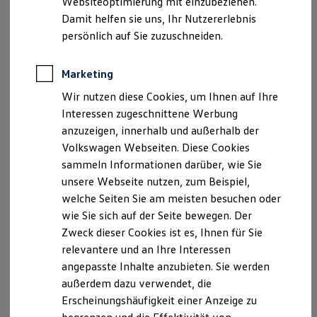
Websiteoptimierung mit einzubeziehen.
Elektrofahrzeugkonzepte
Damit helfen sie uns, Ihr Nutzererlebnis
ID. EVERY1
Handelsregister Augsburg
Reichweite
persönlich auf Sie zuzuschneiden.
Reichweite der ID. Modelle
HRB 30084
Reichweite im Winter
Rekuperation
Marketing
Laden
Geschäftsführer:
Wir nutzen diese Cookies, um Ihnen auf Ihre
Laden unterwegs
Reiner Karmann
Laden Zuhause
Interessen zugeschnittene Werbung
Ladestationen finden
Anton Karmann
anzuzeigen, innerhalb und außerhalb der
Ladezeitensimulator
Umsatzsteuernummer:
Volkswagen Webseiten. Diese Cookies
Batterie
Sicherheit
sammeln Informationen darüber, wie Sie
Umsatzsteuer-Identifikationsnummer gemäß §27 a
Garantie und Lebensdauer
unsere Webseite nutzen, zum Beispiel,
Nachhaltigkeit
Umsatzsteuergesetz:DE 127 830 498
welche Seiten Sie am meisten besuchen oder
Technologie
Kosten und Kauf
wie Sie sich auf der Seite bewegen. Der
Wir sind nicht bereit oder verpflichtet, an
Verbrauchskosten
Zweck dieser Cookies ist es, Ihnen für Sie
Streitbeilegungsverfahren vor einer
Kaufoptionen
relevantere und an Ihre Interessen
E-Auto-Förderung
Verbraucherschlichtungsstelle teilzunehmen.
Software und Konnektivität
angepasste Inhalte anzubieten. Sie werden
Haftung für Inhalte
Die ID. Software 6
außerdem dazu verwendet, die
ID. Software Versionen und Updates
Erscheinungshäufigkeit einer Anzeige zu
Digitale Extras
Als Diensteanbieter sind wir gemäß § 7 Abs.1 TMG
Schnittstellen zu Ihrem ID.