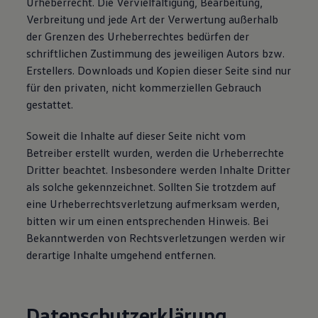
Urheberrecht. Die Vervielfältigung, Bearbeitung,
Magazin
Verbreitung und jede Art der Verwertung außerhalb
Lifestyle
der Grenzen des Urheberrechtes bedürfen der
Transport
Familie
schriftlichen Zustimmung des jeweiligen Autors bzw.
Elektromobilität
Erstellers. Downloads und Kopien dieser Seite sind nur
Volkswagen R
für den privaten, nicht kommerziellen Gebrauch
Pannen- und Unfallhilfe
Volkswagen Kundenbetreuung
gestattet.
Soweit die Inhalte auf dieser Seite nicht vom
Betreiber erstellt wurden, werden die Urheberrechte
Dritter beachtet. Insbesondere werden Inhalte Dritter
als solche gekennzeichnet. Sollten Sie trotzdem auf
eine Urheberrechtsverletzung aufmerksam werden,
bitten wir um einen entsprechenden Hinweis. Bei
Bekanntwerden von Rechtsverletzungen werden wir
derartige Inhalte umgehend entfernen.
Datenschutzerklärung