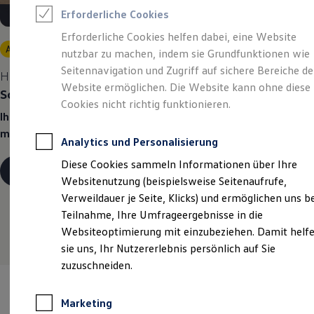
Reifenpakete
Erforderliche Cookies
Leasing
Leasing-Angebote
Erforderliche Cookies helfen dabei, eine Website
Gebrauchtwagen Leasing
Angebot gültig bis 30.09.2026
Privatkunden
nutzbar zu machen, indem sie Grundfunktionen wie
Junge Gebrauchtwagen-Leasing
Elektroauto Leasing
Seitennavigation und Zugriff auf sichere Bereiche de
Heiß begehrt. Kühl kalkuliert.
Die Kröninger
Kleinwagen-Leasing
Website ermöglichen. Die Website kann ohne diese
Sommerdeals.
Leasing ohne Anzahlung
Cookies nicht richtig funktionieren.
Finanzierung
Ihr Traumauto? Heiß begehrt. Ihre Leasingrate? Eiskalt
Autokredit mit Schlussrate
Versicherungen und Garantien
machbar.
Analytics und Personalisierung
Kfz-Versicherung
Restschuldversicherungen
Diese Cookies sammeln Informationen über Ihre
Garantien
Details ansehen
Websitenutzung (beispielsweise Seitenaufrufe,
Wartungsverträge
Geschäftskunden
Verweildauer je Seite, Klicks) und ermöglichen uns b
Professional Class bei Volkswagen
Teilnahme, Ihre Umfrageergebnisse in die
Großkunden
Websiteoptimierung mit einzubeziehen. Damit helf
Behörden
Direktkunden
sie uns, Ihr Nutzererlebnis persönlich auf Sie
Sonderfahrzeuge
zuzuschneiden.
Anpfiff zum Gewinn
Elektromobilität
Elektroautos
Marketing
ID. Tutorials