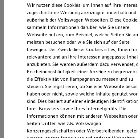
Elektrofahrzeugkonzepte
Wir nutzen diese Cookies, um Ihnen auf Ihre Intere
ID. EVERY1
Verantwortlich für die Inhalte auf dieser Seite ist die Julius
zugeschnittene Werbung anzuzeigen, innerhalb und
Reichweite
Kröninger, Inhaber Dominik Braun Birkenfeld
außerhalb der Volkswagen Webseiten. Diese Cookie
Reichweite der ID. Modelle
(
Impressum & Rechtliches
)
Reichweite im Winter
sammeln Informationen darüber, wie Sie unsere
Rekuperation
Webseite nutzen, zum Beispiel, welche Seiten Sie a
Laden
meisten besuchen oder wie Sie sich auf der Seite
Laden unterwegs
Unsere 
Laden Zuhause
bewegen. Der Zweck dieser Cookies ist es, Ihnen für
Ladestationen finden
relevantere und an Ihre Interessen angepasste Inhal
Ladezeitensimulator
anzubieten. Sie werden außerdem dazu verwendet, d
Batterie
Hochwaldstraße 2, 55765 Birkenfeld
Sicherheit
Erscheinungshäufigkeit einer Anzeige zu begrenzen 
Garantie und Lebensdauer
die Effektivität von Kampagnen zu messen und zu
Montag
-
Freitag
07:30
-
17:30
Uhr
Nachhaltigkeit
steuern. Sie registrieren, ob Sie eine Webseite besuc
Technologie
Samstag
08:00
-
12:30
Uhr
Kosten und Kauf
haben oder nicht, sowie welche Inhalte genutzt wo
Sonntag
Geschlossen
Verbrauchskosten
sind. Dies basiert auf einer eindeutigen Identifikatio
Kaufoptionen
Ihres Browsers sowie Ihres Internetgeräts. Die
E-Auto-Förderung
infobirkenfeld@autohaus-kroeninger.de
Software und Konnektivität
Informationen können mit anderen Webseiten oder
Die ID. Software 6
Seiten Dritter, wie z.B. Volkswagen
ID. Software Versionen und Updates
+49 6782 99390
Konzerngesellschaften oder Werbetreibenden, getei
Digitale Extras
Schnittstellen zu Ihrem ID.