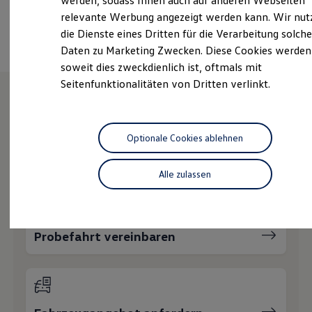
werden, sodass Ihnen auch auf anderen Webseiten
Hybridautos
relevante Werbung angezeigt werden kann. Wir nut
Ansprechpartner
Marke und Erlebnis
die Dienste eines Dritten für die Verarbeitung solche
Volkswagen R und R Experience
R-Modelle
Daten zu Marketing Zwecken. Diese Cookies werden
R Experience
soweit dies zweckdienlich ist, oftmals mit
Driving Experience
Seitenfunktionalitäten von Dritten verlinkt.
Volkswagen entdecken
Werkbesichtigung
Factory visit
Wie können wir
Lifestyle Shop
T-Roc Kollektion
Optionale Cookies ablehnen
Golf Kollektion
Ihnen weiterhelfen?
ID. Kollektion
Volkswagen Kollektion
Alle zulassen
R-Kollektion
GTI Kollektion
Fußball Drop
we drive football
#wedriveproud
Probefahrt vereinbaren
Besitzer und Service
myVolkswagen
Software Updates
Service und Ersatzteile
Inspektion und HU/AU
Reparaturen und Checks