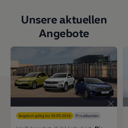
Magazin
Lifestyle
Unsere aktuellen
Transport
Familie
Elektromobilität
Angebote
Volkswagen R
Pannen- und Unfallhilfe
Volkswagen Kundenbetreuung
Angebot gültig bis 30.09.2026
Privatkunden