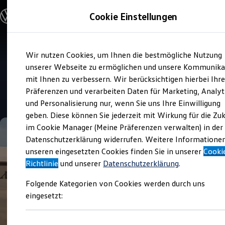
Modelle und Konfigurator
Cookie Einstellungen
Konfigurator
Modelle vergleichen
Konfiguration laden
Zum
Zum
Autosuche
Wir nutzen Cookies, um Ihnen die bestmögliche Nutzung
Hauptinhalt
Footer
Elektroautos
Verkauf und Service
springen
springen
unserer Webseite zu ermöglichen und unsere Kommunika
ENERGY Sondermodelle
Autohaus Kröninger
Nutzfahrzeuge
mit Ihnen zu verbessern. Wir berücksichtigen hierbei Ihr
SUV und CUV
Präferenzen und verarbeiten Daten für Marketing, Analyt
Familienautos
4.8
|
185 Bewertungen
und Personalisierung nur, wenn Sie uns Ihre Einwilligung
Kombis
Kompaktwagen
geben. Diese können Sie jederzeit mit Wirkung für die Zu
Sportwagen
im Cookie Manager (Meine Präferenzen verwalten) in der
Schnell verfügbare Fahrzeuge
Angebote und Produkte
Datenschutzerklärung widerrufen. Weitere Informatione
Aktuelle Angebote
unseren eingesetzten Cookies finden Sie in unserer
Cooki
E-Auto-Förderung
Richtlinie
und unserer
Datenschutzerklärung
.
Volkswagen Marktplatz
Die ENERGY Sondermodelle
Folgende Kategorien von Cookies werden durch uns
Junge Gebrauchtwagen und Gebrauchtwagen
Volkswagen Zertifizierte Gebrauchtwagen
eingesetzt:
Elektromobilität bei Gebrauchtwagen
Zubehör- und Serviceangebote
Saisonangebote