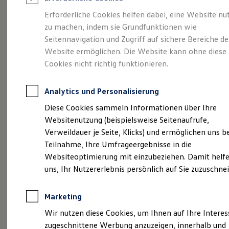
Reifenpakete
Leasing
Erforderliche Cookies helfen dabei, eine Website nu
Leasing-Angebote
zu machen, indem sie Grundfunktionen wie
Eleganzschön
Gebrauchtwagen Leasing
Seitennavigation und Zugriff auf sichere Bereiche de
Junge Gebrauchtwagen-Leasing
Elektroauto Leasing
Website ermöglichen. Die Website kann ohne diese
großartig.
Der Passat.
Kleinwagen-Leasing
Cookies nicht richtig funktionieren.
Leasing ohne Anzahlung
Finanzierung
Autokredit mit Schlussrate
Analytics und Personalisierung
Versicherungen und Garantien
Kfz-Versicherung
Diese Cookies sammeln Informationen über Ihre
Restschuldversicherungen
Websitenutzung (beispielsweise Seitenaufrufe,
Garantien
Verweildauer je Seite, Klicks) und ermöglichen uns b
Wartungsverträge
Geschäftskunden
Teilnahme, Ihre Umfrageergebnisse in die
Professional Class bei Volkswagen
Websiteoptimierung mit einzubeziehen. Damit helfe
Großkunden
uns, Ihr Nutzererlebnis persönlich auf Sie zuzuschne
Behörden
Direktkunden
(
Impressum & Rechtliches
)
Sonderfahrzeuge
Marketing
Anpfiff zum Gewinn
Elektromobilität
Wir nutzen diese Cookies, um Ihnen auf Ihre Intere
Elektroautos
zugeschnittene Werbung anzuzeigen, innerhalb und
ID. Tutorials