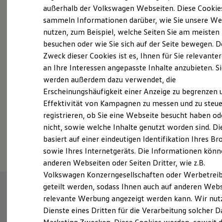
Elektrofahrzeugkonzepte
außerhalb der Volkswagen Webseiten. Diese Cookie
ID. EVERY1
sammeln Informationen darüber, wie Sie unsere We
Probefahrt vereinbaren
Reichweite
nutzen, zum Beispiel, welche Seiten Sie am meisten
Reichweite der ID. Modelle
Reichweite im Winter
besuchen oder wie Sie sich auf der Seite bewegen. D
Rekuperation
Zweck dieser Cookies ist es, Ihnen für Sie relevante
Laden
an Ihre Interessen angepasste Inhalte anzubieten. S
Laden unterwegs
Fahrzeugangebot anfordern
Laden Zuhause
werden außerdem dazu verwendet, die
Ladestationen finden
Erscheinungshäufigkeit einer Anzeige zu begrenzen 
Ladezeitensimulator
Effektivität von Kampagnen zu messen und zu steue
Batterie
Sicherheit
registrieren, ob Sie eine Webseite besucht haben od
Garantie und Lebensdauer
nicht, sowie welche Inhalte genutzt worden sind. Di
Nachhaltigkeit
Serviceanfrage stellen
basiert auf einer eindeutigen Identifikation Ihres B
Technologie
Kosten und Kauf
sowie Ihres Internetgeräts. Die Informationen kön
Verbrauchskosten
anderen Webseiten oder Seiten Dritter, wie z.B.
Kaufoptionen
Volkswagen Konzerngesellschaften oder Werbetrei
E-Auto-Förderung
Software und Konnektivität
geteilt werden, sodass Ihnen auch auf anderen Web
Die ID. Software 6
relevante Werbung angezeigt werden kann. Wir nut
ID. Software Versionen und Updates
Dienste eines Dritten für die Verarbeitung solcher D
Digitale Extras
Schnittstellen zu Ihrem ID.