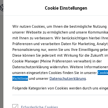
Modelle und Konfigurator
Cookie Einstellungen
Konfigurator
Modelle vergleichen
Konfiguration laden
Zum
Zum
Autosuche
Wir nutzen Cookies, um Ihnen die bestmögliche Nutzung
Hauptinhalt
Footer
Elektroautos
springen
springen
unserer Webseite zu ermöglichen und unsere Kommunika
ENERGY Sondermodelle
Nutzfahrzeuge
mit Ihnen zu verbessern. Wir berücksichtigen hierbei Ihr
SUV und CUV
Präferenzen und verarbeiten Daten für Marketing, Analyt
Familienautos
Personalisierung nur, wenn Sie uns Ihre Einwilligung gebe
Kombis
Kompaktwagen
Diese können Sie jederzeit mit Wirkung für die Zukunft i
Sportwagen
Cookie Manager (Meine Präferenzen verwalten) in der
Schnell verfügbare Fahrzeuge
Angebote und Produkte
Datenschutzerklärung widerrufen. Weitere Informatione
Aktuelle Angebote
unseren eingesetzten Cookies finden Sie in unserer
Cooki
E-Auto-Förderung
Richtlinie
und unserer
Datenschutzerklärung
.
Volkswagen Marktplatz
Die ENERGY Sondermodelle
Folgende Kategorien von Cookies werden durch uns einge
Junge Gebrauchtwagen und Gebrauchtwagen
Volkswagen Zertifizierte Gebrauchtwagen
Elektromobilität bei Gebrauchtwagen
Zubehör- und Serviceangebote
Saisonangebote
Erforderliche Cookies