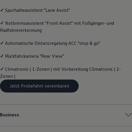
Magazin
✓
Spurhalteassistent "Lane Assist"
Lifestyle
Transport
Familie
✓
Notbremsassistent "Front Assist" mit Fußgänger- und
Elektromobilität
Radfahrererkennung
Volkswagen R
Pannen- und Unfallhilfe
Volkswagen Kundenbetreuung
✓
Automatische Distanzregelung ACC "stop & go"
✓
Rückfahrkamera "Rear View"
✓
Climatronic ( 1-Zonen ) mit Vorbereitung Climatronic ( 2-
Zonen )
Jetzt Probefahrt vereinbaren
Business