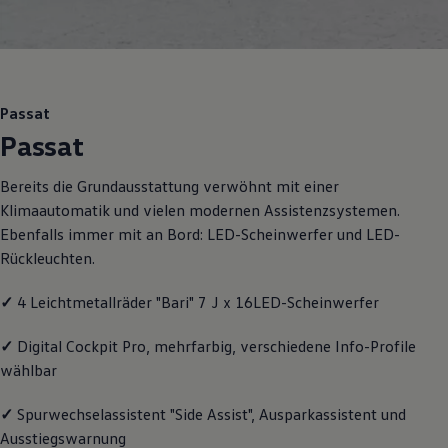
Motorenöl und Flüssigkeiten
Räder und Reifen
Pannen- und Unfallhilfe
Economy Service
Volkswagen Teile
Zubehör
Passat
Modellspezifisches Zubehör
Passat
Schutz und Pflege
Transport
Entertainment und Elektronik
Bereits die Grundausstattung verwöhnt mit einer
Individualisieren
Klimaautomatik und vielen modernen Assistenzsystemen.
Wallbox und Ladekabel
Digitale Extras
Ebenfalls immer mit an Bord: LED-Scheinwerfer und LED-
Dienste für Ihr Modell finden
Rückleuchten.
Volkswagen Apps, Login und Shop
Handy und Fahrzeug verbinden
✓
4 Leichtmetallräder "Bari" 7 J x 16LED-Scheinwerfer
Updates für Software, Karten und Radio
Über Ihr Auto
Vorgängermodelle
✓
Digital Cockpit Pro, mehrfarbig, verschiedene Info-Profile
Kundeninformationen
wählbar
Volkswagen Kundenbetreuung
Warn- und Kontrollleuchten
Assistenzsysteme
✓
Spurwechselassistent "Side Assist", Ausparkassistent und
Digitale Betriebsanleitung
Ausstiegswarnung
Live Beratung