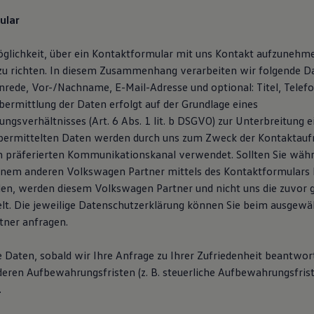
ular
öglichkeit, über ein Kontaktformular mit uns Kontakt aufzunehm
zu richten. In diesem Zusammenhang verarbeiten wir folgende D
Anrede, Vor-/Nachname, E-Mail-Adresse und optional: Titel, Tele
ermittlung der Daten erfolgt auf der Grundlage eines
ngsverhältnisses (Art. 6 Abs. 1 lit. b DSGVO) zur Unterbreitung 
übermittelten Daten werden durch uns zum Zweck der Kontaktau
n präferierten Kommunikationskanal verwendet. Sollten Sie wäh
inem anderen Volkswagen Partner mittels des Kontaktformulars
en, werden diesem Volkswagen Partner und nicht uns die zuvor
lt. Die jeweilige Datenschutzerklärung können Sie beim ausgewä
ner anfragen.
e Daten, sobald wir Ihre Anfrage zu Ihrer Zufriedenheit beantwor
deren Aufbewahrungsfristen (z. B. steuerliche Aufbewahrungsfris
.