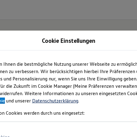
Cookie Einstellungen
m Ihnen die bestmögliche Nutzung unserer Webseite zu ermöglic
utohaus Krüger GmbH
en zu verbessern. Wir berücksichtigen hierbei Ihre Präferenzen
cs und Personalisierung nur, wenn Sie uns Ihre Einwilligung geben
mpressum & Rechtlich
für die Zukunft im Cookie Manager (Meine Präferenzen verwalten)
iderrufen. Weitere Informationen zu unseren eingesetzten Cooki
nie
und unserer
Datenschutzerklärung
.
nden Sie Informationen über uns (Autohau
on Cookies werden durch uns eingesetzt:
 als verantwortlichen Anbieter von Inhalt
n, die auf dieser Website speziell aufgefü