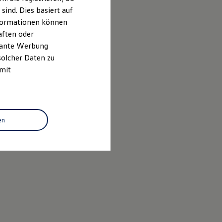
ind. Dies basiert auf
Informationen können
aften oder
evante Werbung
solcher Daten zu
 mit
en