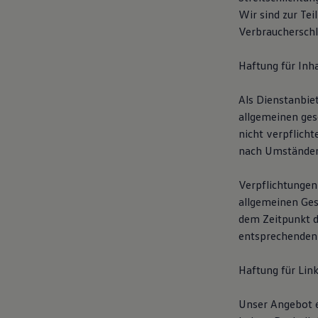
Hybridautos
Wir sind zur Te
Marke und Erlebnis
Verbraucherschli
Volkswagen R und R Experience
R-Modelle
R Experience
Haftung für Inha
Driving Experience
Volkswagen entdecken
Werkbesichtigung
Als Dienstanbie
Factory visit
allgemeinen ges
Lifestyle Shop
nicht verpflich
T-Roc Kollektion
Golf Kollektion
nach Umständen 
ID. Kollektion
Volkswagen Kollektion
Verpflichtungen
R-Kollektion
GTI Kollektion
allgemeinen Ges
Fußball Drop
dem Zeitpunkt d
we drive football
entsprechenden 
#wedriveproud
Besitzer und Service
myVolkswagen
Haftung für Lin
Software Updates
Service und Ersatzteile
Inspektion und HU/AU
Unser Angebot en
Reparaturen und Checks