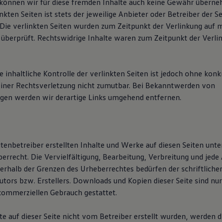
können wir für diese fremden Inhalte auch keine Gewähr überne
inkten Seiten ist stets der jeweilige Anbieter oder Betreiber der S
 Die verlinkten Seiten wurden zum Zeitpunkt der Verlinkung auf 
überprüft. Rechtswidrige Inhalte waren zum Zeitpunkt der Verli
inhaltliche Kontrolle der verlinkten Seiten ist jedoch ohne konk
iner Rechtsverletzung nicht zumutbar. Bei Bekanntwerden von
gen werden wir derartige Links umgehend entfernen.
itenbetreiber erstellten Inhalte und Werke auf diesen Seiten unt
rrecht. Die Vervielfältigung, Bearbeitung, Verbreitung und jede 
rhalb der Grenzen des Urheberrechtes bedürfen der schriftlich
utors bzw. Erstellers. Downloads und Kopien dieser Seite sind nur
 kommerziellen Gebrauch gestattet.
te auf dieser Seite nicht vom Betreiber erstellt wurden, werden d