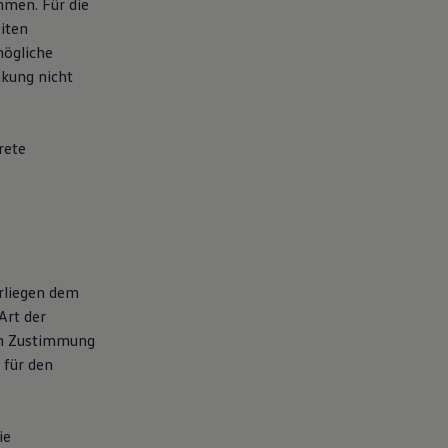
hmen. Für die
eiten
mögliche
nkung nicht
rete
erliegen dem
Art der
en Zustimmung
 für den
ie