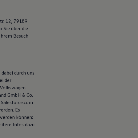
tr. 12, 79189
 Sie über die
Ihrem Besuch
 dabei durch uns
ei der
 Volkswagen
land GmbH & Co.
 Salesforce.com
werden. Es
 werden können:
eitere Infos dazu