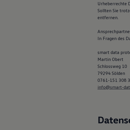
Urheberrechte D
Magazin
Lifestyle
Sollten Sie tro
Transport
entfernen.
Familie
Elektromobilität
Volkswagen R
Ansprechpartner
Pannen- und Unfallhilfe
In Fragen des D
Volkswagen Kundenbetreuung
smart data prot
Martin Obert
Schlossweg 10
79294 Sölden
0761-151 308 
info@smart-dat
Datens