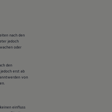
Seiten nach den
eter jedoch
rwachen oder
ach den
 jedoch erst ab
ekanntwerden von
en.
keinen einfluss