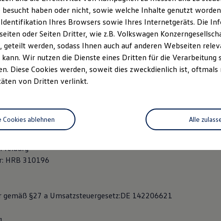
 besucht haben oder nicht, sowie welche Inhalte genutzt worden s
g: Matthias Krüger, Joachim Krüger
 Identifikation Ihres Browsers sowie Ihres Internetgeräts. Die 
iten oder Seiten Dritter, wie z.B. Volkswagen Konzerngesellsch
 geteilt werden, sodass Ihnen auch auf anderen Webseiten rel
kann. Wir nutzen die Dienste eines Dritten für die Verarbeitung 
/ 92 69-0
. Diese Cookies werden, soweit dies zweckdienlich ist, oftmals
68 09
täten von Dritten verlinkt.
tohauskrueger.de
e Cookies ablehnen
Alle zulass
andelsregister.
 Freiburg
r: HRB 310196
 gemäß §27 a Umsatzsteuergesetz:DE 142206621
g