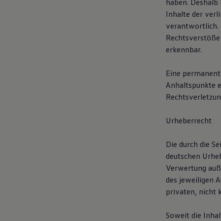
haben. Deshalb 
Motorenöl und Flüssigkeiten
Inhalte der verl
Räder und Reifen
Pannen- und Unfallhilfe
verantwortlich.
Economy Service
Rechtsverstöße 
Volkswagen Teile
erkennbar.
Zubehör
Modellspezifisches Zubehör
Schutz und Pflege
Eine permanente 
Transport
Anhaltspunkte e
Entertainment und Elektronik
Individualisieren
Rechtsverletzun
Wallbox und Ladekabel
Digitale Extras
Urheberrecht
Dienste für Ihr Modell finden
Volkswagen Apps, Login und Shop
Handy und Fahrzeug verbinden
Die durch die Se
Updates für Software, Karten und Radio
deutschen Urhebe
Über Ihr Auto
Vorgängermodelle
Verwertung auße
Kundeninformationen
des jeweiligen A
Volkswagen Kundenbetreuung
privaten, nicht
Warn- und Kontrollleuchten
Assistenzsysteme
Digitale Betriebsanleitung
Soweit die Inhal
Live Beratung