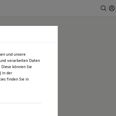
hen und unsere
 |
 und verarbeiten Daten
. Diese können Sie
es
 in der
es finden Sie in
s Krüger
en und
hrt sind.