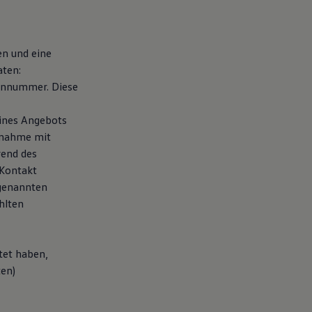
en und eine
aten:
fonnummer. Diese
eines Angebots
fnahme mit
rend des
 Kontakt
 genannten
hlten
tet haben,
ten)