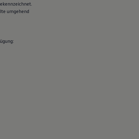
gekennzeichnet.
halte umgehend
fügung: