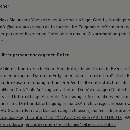
icher
 dass Sie unsere Webseite der Autohaus Krüger GmbH, Norsingers
info@autohauskrueger.de
besuchen. Im Folgenden informieren wir
hrer personenbezogenen Daten durch uns im Zusammenhang mit 
e.
g Ihrer personenbezogenen Daten
 bietet Ihnen verschiedene Angebote, die wir Ihnen in Bezug auf
rsonenbezogene Daten im Folgenden näher erläutern möchten. B
ung im Zusammenhang mit unserer Webseite unterstützt uns die
H und Co. KG als Auftragsverarbeiter. Die Volkswagen Deutsch
eits als Unterauftragnehmer die Volkswagen AG ein, die wiederum
 kann eine Drittlandübertragung in die USA nicht ausgeschlossen 
 EU-Standardvertragsklauseln abgeschlossen, die hier abgerufen
x.europa.eu/legal-content/de/TXT/?uri=CELEX%3A32021D0914
. W
ww.volkswagen.de/de/mehr/rechtliches/datenschutz.html
.