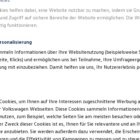
okies
kies helfen dabei, eine Website nutzbar zu machen, indem sie G
und Zugriff auf sichere Bereiche der Website ermöglichen. Die W
tig funktionieren.
rsonalisierung
klärung
mmeln Informationen über Ihre Websitenutzung (beispielsweise S
eite, Klicks) und ermöglichen uns bei Teilnahme, Ihre Umfrageerge
g mit einzubeziehen. Damit helfen sie uns, Ihr Nutzererlebnis pe
ssum
 § 5 TMG:
Cookies, um Ihnen auf Ihre Interessen zugeschnittene Werbung a
r Volkswagen Webseiten. Diese Cookies sammeln Informationen 
er GmbH
utzen, zum Beispiel, welche Seiten Sie am meisten besuchen oder
e 12
r Zweck dieser Cookies ist es, Ihnen für Sie relevantere und an I
ingen
e anzubieten. Sie werden außerdem dazu verwendet, die Erschein
zen und die Effektivität von Kampagnen zu messen und zu steuern