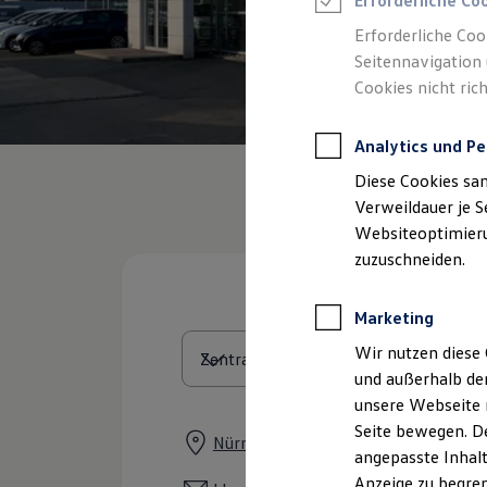
Erforderliche Co
Reifenpakete
Leasing
Erforderliche Coo
Leasing-Angebote
Seitennavigation 
Gebrauchtwagen Leasing
Cookies nicht rich
Junge Gebrauchtwagen-Leasing
Elektroauto Leasing
Kleinwagen-Leasing
Analytics und Pe
Leasing ohne Anzahlung
Finanzierung
Diese Cookies sa
Autokredit mit Schlussrate
Versicherungen und Garantien
Verweildauer je S
Kfz-Versicherung
Websiteoptimierun
Restschuldversicherungen
zuzuschneiden.
Garantien
Wartungsverträge
Geschäftskunden
Marketing
Professional Class bei Volkswagen
Großkunden
Wir nutzen diese 
Behörden
und außerhalb de
Direktkunden
Sonderfahrzeuge
unsere Webseite n
Anpfiff zum Gewinn
Seite bewegen. De
Elektromobilität
Nürnberger Straße 31, 90579 Lang
angepasste Inhalt
Elektroautos
ID. Tutorials
Anzeige zu begren