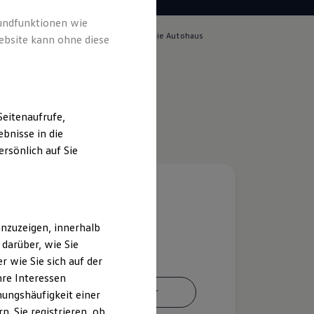
rundfunktionen wie
lich für die Inhalte auf dieser Seite ist die Autohaus
ebsite kann ohne diese
n GmbH
(
Impressum & Rechtliches
)
eitenaufrufe,
bnisse in die
rsönlich auf Sie
nzuzeigen, innerhalb
darüber, wie Sie
 wie Sie sich auf der
hre Interessen
Ansprechpartner
ungshäufigkeit einer
. Sie registrieren, ob