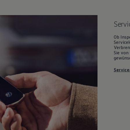
Servi
Ob Insp
Servicel
Verbrenn
Sie von 
gewüns
Service