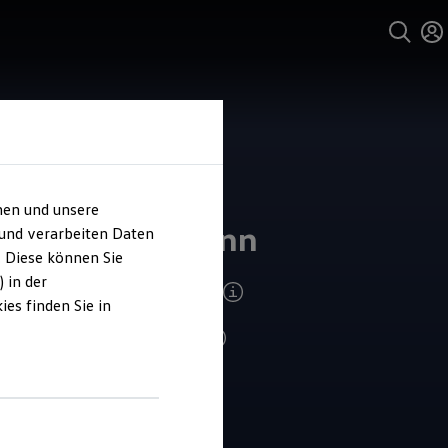
hen und unsere
ohaus Leitzmann
 und verarbeiten Daten
. Diese können Sie
 in der
ndenzufriedenheit Service 2026
es finden Sie in
4.9
|
109 Bewertungen