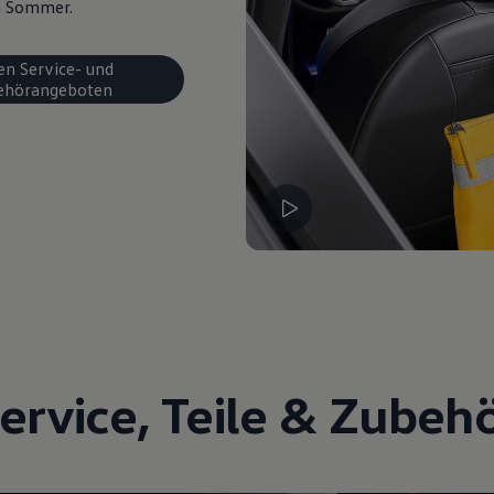
en Sommer.
en Service- und
ehörangeboten
ervice
,
Teile
&
Zubeh