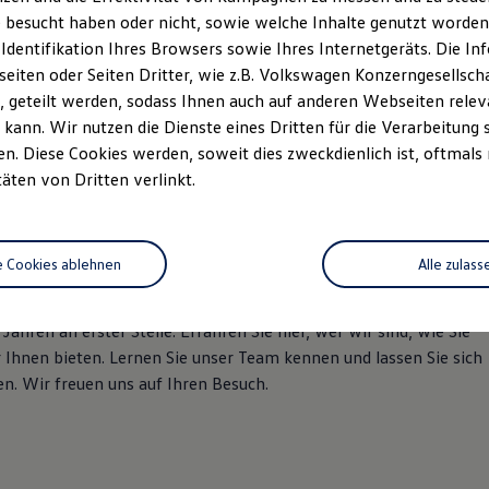
n.de
 besucht haben oder nicht, sowie welche Inhalte genutzt worden s
 Identifikation Ihres Browsers sowie Ihres Internetgeräts. Die 
iten oder Seiten Dritter, wie z.B. Volkswagen Konzerngesellsch
 geteilt werden, sodass Ihnen auch auf anderen Webseiten rel
kann. Wir nutzen die Dienste eines Dritten für die Verarbeitung 
. Diese Cookies werden, soweit dies zweckdienlich ist, oftmals
täten von Dritten verlinkt.
aus Leitzmann
e Cookies ablehnen
Alle zulass
 erfolgreiches Familienunternehmen. Ausgezeichneter Service
ahren an erster Stelle. Erfahren Sie hier, wer wir sind, wie Sie
Ihnen bieten. Lernen Sie unser Team kennen und lassen Sie sich
. Wir freuen uns auf Ihren Besuch.