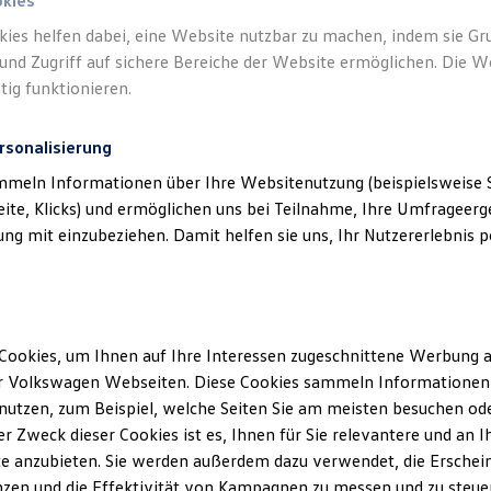
okies
kies helfen dabei, eine Website nutzbar zu machen, indem sie G
Verantwort
und Zugriff auf sichere Bereiche der Website ermöglichen. Die W
Leitzman
tig funktionieren.
rsonalisierung
mmeln Informationen über Ihre Websitenutzung (beispielsweise S
eite, Klicks) und ermöglichen uns bei Teilnahme, Ihre Umfrageerge
g mit einzubeziehen. Damit helfen sie uns, Ihr Nutzererlebnis pe
Cookies, um Ihnen auf Ihre Interessen zugeschnittene Werbung a
Unsere Abteilungen
r Volkswagen Webseiten. Diese Cookies sammeln Informationen 
Montag
-
Donnerstag
07:00
-
18:00
Uhr
utzen, zum Beispiel, welche Seiten Sie am meisten besuchen oder
Freitag
07:00
-
17:00
Uhr
r Zweck dieser Cookies ist es, Ihnen für Sie relevantere und an I
enzenn
Samstag
09:00
-
13:00
Uhr
e anzubieten. Sie werden außerdem dazu verwendet, die Erschein
zen und die Effektivität von Kampagnen zu messen und zu steuern
Sonntag
Geschlossen