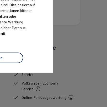
ind. Dies basiert auf
Informationen können
aften oder
evante Werbung
solcher Daten zu
 mit
Das sind unsere
Leistungen
en
Gebrauchtwagen
Service
Volkswagen Economy
Service
Online-Fahrzeugbewertung