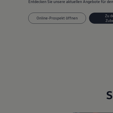
Entdecken Sie unsere aktuellen Angebote für d
Magazin
Lifestyle
Transport
Zu d
Familie
Online-Prospekt öffnen
Zub
Elektromobilität
Volkswagen R
Pannen- und Unfallhilfe
Volkswagen Kundenbetreuung
S