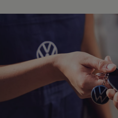
Hybridautos
Marke und Erlebnis
Volkswagen R und R Experience
R-Modelle
R Experience
Driving Experience
Volkswagen entdecken
Werkbesichtigung
Factory visit
Lifestyle Shop
T-Roc Kollektion
Golf Kollektion
ID. Kollektion
Volkswagen Kollektion
R-Kollektion
GTI Kollektion
Fußball Drop
we drive football
#wedriveproud
Besitzer und Service
myVolkswagen
Software Updates
Service und Ersatzteile
Inspektion und HU/AU
Reparaturen und Checks