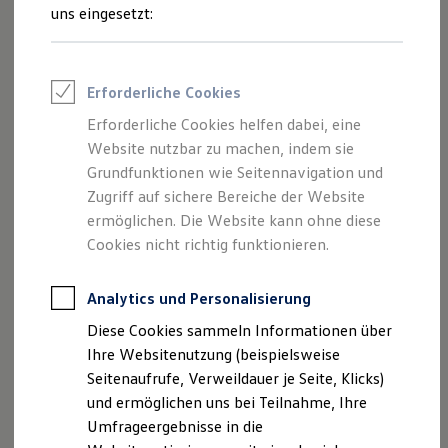
Reifenpakete
uns eingesetzt:
Leasing
Leasing-Angebote
Gebrauchtwagen Leasing
Junge Gebrauchtwagen-Leasing
Impressum
Erforderliche Cookies
Elektroauto Leasing
Kleinwagen-Leasing
Erforderliche Cookies helfen dabei, eine
Datenschutzerklärung
Leasing ohne Anzahlung
Website nutzbar zu machen, indem sie
Finanzierung
Autokredit mit Schlussrate
Grundfunktionen wie Seitennavigation und
Versicherungen und Garantien
Zugriff auf sichere Bereiche der Website
Impressum
Kfz-Versicherung
ermöglichen. Die Website kann ohne diese
Restschuldversicherungen
Garantien
Cookies nicht richtig funktionieren.
Autohaus Löven GmbH
Wartungsverträge
Geschäftskunden
Geschäftsführer: Can Deniz, Igor Ott
Professional Class bei Volkswagen
Analytics und Personalisierung
Westerwald Straße 157 - 159
Großkunden
Diese Cookies sammeln Informationen über
53773 Hennef-Uckerath
Behörden
Direktkunden
Ihre Websitenutzung (beispielsweise
Telefon: 0 22 48- 91 56-0
Sonderfahrzeuge
Seitenaufrufe, Verweildauer je Seite, Klicks)
Fax: 0 22 48 - 91 56-29
Anpfiff zum Gewinn
und ermöglichen uns bei Teilnahme, Ihre
E-Mail:
info@autohaus-loeven.de
Elektromobilität
Elektroautos
Umfrageergebnisse in die
Registergericht: Amtsgericht Siegburg
ID. Tutorials