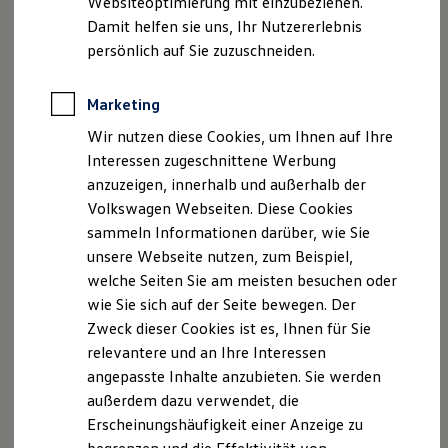
Websiteoptimierung mit einzubeziehen.
HRB-Eintrag: 797
Der neue ID. Polo
Damit helfen sie uns, Ihr Nutzererlebnis
Finanzamt: Siegburg
Der neue ID.3 Neo
Der ID.4
persönlich auf Sie zuzuschneiden.
Steuernummer: 220/5779/0161
Der ID.4 GTX
Der ID.5 GTX
Hinweis gemäß § 36
Der ID.7
Marketing
Verbraucherstreitbeilegungsgesetz (VSBG) Wir sind
Der ID.7 GTX
Wir nutzen diese Cookies, um Ihnen auf Ihre
Der ID.7 Tourer
zur Teilnahme an einem Streitbeilegungsverfahren
Der ID.7 GTX Tourer
Interessen zugeschnittene Werbung
vor einer Verbraucherschlichtungsstelle weder bereit
Der ID. Buzz
anzuzeigen, innerhalb und außerhalb der
noch dazu verpflichtet.
Der neue ID. Cross
Volkswagen Webseiten. Diese Cookies
Elektrofahrzeugkonzepte
ID. EVERY1
sammeln Informationen darüber, wie Sie
Reichweite
unsere Webseite nutzen, zum Beispiel,
Reichweite der ID. Modelle
Datenschutzerklärung
welche Seiten Sie am meisten besuchen oder
Reichweite im Winter
Rekuperation
wie Sie sich auf der Seite bewegen. Der
Laden
A. Verantwortlicher
Zweck dieser Cookies ist es, Ihnen für Sie
Laden unterwegs
relevantere und an Ihre Interessen
Laden Zuhause
Wir freuen uns, dass Sie unsere Webseite der
Ladestationen finden
angepasste Inhalte anzubieten. Sie werden
Ladezeitensimulator
Autohaus Löven GmbH, Westerwald Str. 157-159,
außerdem dazu verwendet, die
Batterie
53773 Hennef (Sieg),
info@autohaus-loeven.de
Erscheinungshäufigkeit einer Anzeige zu
Sicherheit
besuchen. Im Folgenden informieren wir Sie über die
Garantie und Lebensdauer