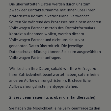
Die übermittelten Daten werden durch uns zum
Volkswagen Apps, Login und Shop
Handy und Fahrzeug verbinden
Zweck der Kontaktaufnahme mit Ihnen über Ihren
Updates für Software, Karten und Radio
präferierten Kommunikationskanal verwendet.
Über Ihr Auto
Sollten Sie während des Prozesses mit einem anderen
Vorgängermodelle
Kundeninformationen
Volkswagen Partner mittels des Kontaktformulars
Volkswagen Kundenbetreuung
Kontakt aufnehmen wollen, werden diesem
Warn- und Kontrollleuchten
Volkswagen Partner und nicht uns die zuvor
Assistenzsysteme
Digitale Betriebsanleitung
genannten Daten übermittelt. Die jeweilige
Live Beratung
Datenschutzerklärung können Sie beim ausgewählten
Magazin
Volkswagen Partner anfragen.
Lifestyle
Transport
Familie
Wir löschen Ihre Daten, sobald wir Ihre Anfrage zu
Elektromobilität
Ihrer Zufriedenheit beantwortet haben, sofern keine
Volkswagen R
Pannen- und Unfallhilfe
anderen Aufbewahrungsfristen (z. B. steuerliche
Volkswagen Kundenbetreuung
Aufbewahrungsfristen) entgegenstehen.
2. Serviceanfragen (u. a. über die Händlersuche)
Sie haben die Möglichkeit, eine Serviceanfrage zu den