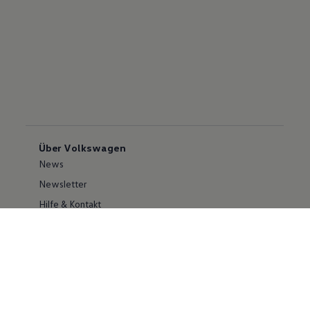
Über Volkswagen
News
Newsletter
Hilfe & Kontakt
Karriere
Händlersuche
Geschäftskunden
Information zur Barrierefreiheit
Ersthelfer/ first responder