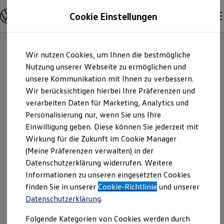
Modelle und Konfigurator
Cookie Einstellungen
Konfigurator
Modelle vergleichen
Konfiguration laden
Zum
Zum
Autosuche
Wir nutzen Cookies, um Ihnen die bestmögliche
Hauptinhalt
Footer
Elektroautos
springen
springen
Nutzung unserer Webseite zu ermöglichen und
ENERGY Sondermodelle
Nutzfahrzeuge
unsere Kommunikation mit Ihnen zu verbessern.
Autohaus Löven
SUV und CUV
Wir berücksichtigen hierbei Ihre Präferenzen und
Familienautos
verarbeiten Daten für Marketing, Analytics und
Kombis
GmbH | Impressum
Kompaktwagen
Personalisierung nur, wenn Sie uns Ihre
Sportwagen
Einwilligung geben. Diese können Sie jederzeit mit
& Rechtliches
Schnell verfügbare Fahrzeuge
Angebote und Produkte
Wirkung für die Zukunft im Cookie Manager
Aktuelle Angebote
(Meine Präferenzen verwalten) in der
E-Auto-Förderung
Hier finden Sie Informationen über uns
Datenschutzerklärung widerrufen. Weitere
Volkswagen Marktplatz
Informationen zu unseren eingesetzten Cookies
Die ENERGY Sondermodelle
(Autohaus Löven GmbH) als
Junge Gebrauchtwagen und Gebrauchtwagen
finden Sie in unserer
Cookie-Richtlinie
und unserer
verantwortlichen Anbieter von Inhalten
Volkswagen Zertifizierte Gebrauchtwagen
Datenschutzerklärung
.
und Angeboten, die auf dieser Website
Elektromobilität bei Gebrauchtwagen
Zubehör- und Serviceangebote
speziell aufgeführt sind.
Folgende Kategorien von Cookies werden durch
Saisonangebote