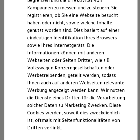
begrenzen und die Effektivität von
Nachhaltigkeit
Verarbeitung Ihrer personenbezogenen Daten durch
Kampagnen zu messen und zu steuern. Sie
Technologie
uns im Zusammenhang mit Ihrem Besuch unserer
registrieren, ob Sie eine Webseite besucht
Kosten und Kauf
Webseite.
Verbrauchskosten
haben oder nicht, sowie welche Inhalte
Kaufoptionen
genutzt worden sind. Dies basiert auf einer
E-Auto-Förderung
B. Verarbeitung Ihrer personenbezogenen Daten
eindeutigen Identifikation Ihres Browsers
Software und Konnektivität
Die ID. Software 6
sowie Ihres Internetgeräts. Die
Unsere Webseite bietet Ihnen verschiedene
ID. Software Versionen und Updates
Informationen können mit anderen
Digitale Extras
Angebote, die wir Ihnen in Bezug auf dabei durch uns
Webseiten oder Seiten Dritter, wie z.B.
Schnittstellen zu Ihrem ID.
verarbeitete personenbezogene Daten im Folgenden
Hybridautos
Volkswagen Konzerngesellschaften oder
näher erläutern möchten. Bei der Datenverarbeitung
Marke und Erlebnis
Werbetreibenden, geteilt werden, sodass
Volkswagen R und R Experience
im Zusammenhang mit unserer Webseite unterstützt
Ihnen auch auf anderen Webseiten relevante
R-Modelle
uns die Volkswagen Deutschland GmbH und Co. KG als
R Experience
Werbung angezeigt werden kann. Wir nutzen
Auftragsverarbeiter. Die Volkswagen Deutschland
Driving Experience
die Dienste eines Dritten für die Verarbeitung
Volkswagen entdecken
GmbH & Co. KG setzt ihrerseits als
solcher Daten zu Marketing Zwecken. Diese
Werkbesichtigung
Unterauftragnehmer die Volkswagen AG ein, die
Factory visit
Cookies werden, soweit dies zweckdienlich
wiederum Salesforce.com einsetzt. Dabei kann eine
Lifestyle Shop
ist, oftmals mit Seitenfunktionalitäten von
T-Roc Kollektion
Drittlandübertragung in die USA nicht ausgeschlossen
Dritten verlinkt.
Golf Kollektion
werden. Es wurden aktuelle EU-
ID. Kollektion
Standardvertragsklauseln abgeschlossen, die hier
Volkswagen Kollektion