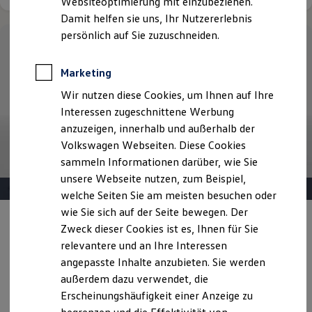
Websiteoptimierung mit einzubeziehen.
Elektrofahrzeugkonzepte
Damit helfen sie uns, Ihr Nutzererlebnis
ID. EVERY1
Reichweite
persönlich auf Sie zuzuschneiden.
Reichweite der ID. Modelle
Reichweite im Winter
Rekuperation
Marketing
Laden
Wir nutzen diese Cookies, um Ihnen auf Ihre
Laden unterwegs
Laden Zuhause
Interessen zugeschnittene Werbung
Ladestationen finden
anzuzeigen, innerhalb und außerhalb der
Ladezeitensimulator
Volkswagen Webseiten. Diese Cookies
Batterie
Sicherheit
sammeln Informationen darüber, wie Sie
Garantie und Lebensdauer
unsere Webseite nutzen, zum Beispiel,
Nachhaltigkeit
welche Seiten Sie am meisten besuchen oder
Technologie
Kosten und Kauf
wie Sie sich auf der Seite bewegen. Der
Verbrauchskosten
Angebot gültig bis 30.09.2026
Privatkunden
Zweck dieser Cookies ist es, Ihnen für Sie
Kaufoptionen
relevantere und an Ihre Interessen
E-Auto-Förderung
Der T-Cross R-Line
Software und Konnektivität
angepasste Inhalte anzubieten. Sie werden
Die ID. Software 6
außerdem dazu verwendet, die
Ab 229,00 €
mtl. leasen | 0,00 € Sonderzahlung | 48
ID. Software Versionen und Updates
Erscheinungshäufigkeit einer Anzeige zu
Monate Laufzeit | Jährliche Fahrleistung: 10.000 km
Digitale Extras
Schnittstellen zu Ihrem ID.