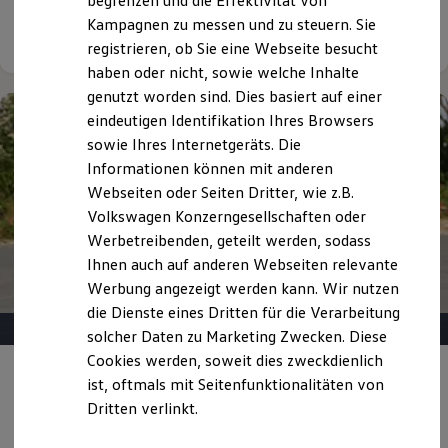
begrenzen und die Effektivität von
Hybridautos
Kampagnen zu messen und zu steuern. Sie
Details ansehen
Marke und Erlebnis
registrieren, ob Sie eine Webseite besucht
Volkswagen R und R Experience
R-Modelle
haben oder nicht, sowie welche Inhalte
R Experience
genutzt worden sind. Dies basiert auf einer
Driving Experience
eindeutigen Identifikation Ihres Browsers
Volkswagen entdecken
Werkbesichtigung
sowie Ihres Internetgeräts. Die
Factory visit
Informationen können mit anderen
Lifestyle Shop
Webseiten oder Seiten Dritter, wie z.B.
T-Roc Kollektion
Golf Kollektion
Volkswagen Konzerngesellschaften oder
ID. Kollektion
Werbetreibenden, geteilt werden, sodass
Volkswagen Kollektion
Ihnen auch auf anderen Webseiten relevante
R-Kollektion
GTI Kollektion
Werbung angezeigt werden kann. Wir nutzen
Fußball Drop
die Dienste eines Dritten für die Verarbeitung
we drive football
solcher Daten zu Marketing Zwecken. Diese
#wedriveproud
Besitzer und Service
Cookies werden, soweit dies zweckdienlich
myVolkswagen
Angebot gültig bis 30.09.2026
Privatkunden
ist, oftmals mit Seitenfunktionalitäten von
Software Updates
Dritten verlinkt.
Service und Ersatzteile
Der T-Roc R-Line
Inspektion und HU/AU
Reparaturen und Checks