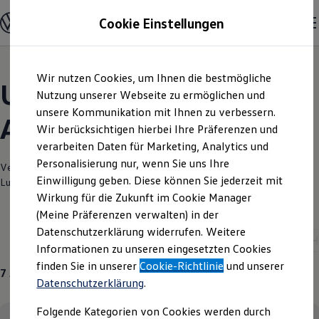
Modelle und Konfigurator
Cookie Einstellungen
Konfigurator
Modelle vergleichen
Konfiguration laden
Zum
Zum
Autosuche
Wir nutzen Cookies, um Ihnen die bestmögliche
Hauptinhalt
Footer
Elektroautos
Unsere aktuellen
springen
springen
Nutzung unserer Webseite zu ermöglichen und
ENERGY Sondermodelle
Nutzfahrzeuge
unsere Kommunikation mit Ihnen zu verbessern.
Angebote und mehr
SUV und CUV
Wir berücksichtigen hierbei Ihre Präferenzen und
Familienautos
verarbeiten Daten für Marketing, Analytics und
Kombis
Kompaktwagen
Personalisierung nur, wenn Sie uns Ihre
Verantwortlich für die Inhalte auf dieser Seite ist die Autohaus
Sportwagen
Einwilligung geben. Diese können Sie jederzeit mit
Luckenwalde GmbH
(
Impressum & Rechtliches
)
Schnell verfügbare Fahrzeuge
Angebote und Produkte
Wirkung für die Zukunft im Cookie Manager
Aktuelle Angebote
(Meine Präferenzen verwalten) in der
E-Auto-Förderung
Datenschutzerklärung widerrufen. Weitere
Volkswagen Marktplatz
Neuwagen
Golf
T-Cross
Der neue T-Roc
Informationen zu unseren eingesetzten Cookies
Die ENERGY Sondermodelle
Junge Gebrauchtwagen und Gebrauchtwagen
finden Sie in unserer
Cookie-Richtlinie
und unserer
7
Angebote
Volkswagen Zertifizierte Gebrauchtwagen
Datenschutzerklärung
.
Elektromobilität bei Gebrauchtwagen
Zubehör- und Serviceangebote
Folgende Kategorien von Cookies werden durch
Saisonangebote