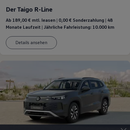
Magazin
Der Taigo R-Line
Lifestyle
Transport
Ab 189,00 €
mtl. leasen | 0,00 € Sonderzahlung | 48
Familie
Elektromobilität
Monate Laufzeit | Jährliche Fahrleistung: 10.000 km
Volkswagen R
Pannen- und Unfallhilfe
Volkswagen Kundenbetreuung
Details ansehen