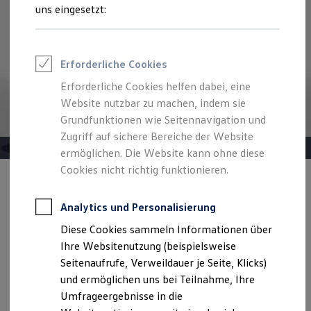
Reifenpakete
uns eingesetzt:
Leasing
Leasing-Angebote
Gebrauchtwagen Leasing
Junge Gebrauchtwagen-Leasing
Erforderliche Cookies
Elektroauto Leasing
Kleinwagen-Leasing
Erforderliche Cookies helfen dabei, eine
Leasing ohne Anzahlung
Website nutzbar zu machen, indem sie
Finanzierung
Autokredit mit Schlussrate
Grundfunktionen wie Seitennavigation und
Versicherungen und Garantien
Zugriff auf sichere Bereiche der Website
Kfz-Versicherung
ermöglichen. Die Website kann ohne diese
Restschuldversicherungen
Garantien
Cookies nicht richtig funktionieren.
Wartungsverträge
Angebot gültig bis 30.09.2026
Privatkunden
Geschäftskunden
Professional Class bei Volkswagen
Analytics und Personalisierung
Der Golf
Großkunden
Diese Cookies sammeln Informationen über
Behörden
Ab 229,00 €
mtl. leasen | 0,00 € Sonderzahlung | 48
Direktkunden
Ihre Websitenutzung (beispielsweise
Monate Laufzeit | Jährliche Fahrleistung: 10.000 km
Sonderfahrzeuge
Seitenaufrufe, Verweildauer je Seite, Klicks)
Anpfiff zum Gewinn
und ermöglichen uns bei Teilnahme, Ihre
Elektromobilität
Details ansehen
Elektroautos
Umfrageergebnisse in die
ID. Tutorials