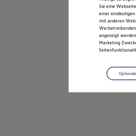
Elektrofahrzeugkonzepte
Sie eine Webseite
ID. EVERY1
einer eindeutigen
Reichweite
Reichweite der ID. Modelle
mit anderen Webse
Reichweite im Winter
Werbetreibenden,
Rekuperation
angezeigt werden 
Laden
Laden unterwegs
Marketing Zwecken
Laden Zuhause
Seitenfunktionali
Ladestationen finden
Ladezeitensimulator
Batterie
Sicherheit
Optional
Garantie und Lebensdauer
Nachhaltigkeit
Technologie
Kosten und Kauf
Verbrauchskosten
Kaufoptionen
E-Auto-Förderung
Software und Konnektivität
Die ID. Software 6
ID. Software Versionen und Updates
Digitale Extras
Schnittstellen zu Ihrem ID.