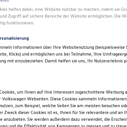
okies
kies helfen dabei, eine Website nutzbar zu machen, indem sie G
und Zugriff auf sichere Bereiche der Website ermöglichen. Die W
tig funktionieren.
rsonalisierung
mmeln Informationen über Ihre Websitenutzung (beispielsweise S
eite, Klicks) und ermöglichen uns bei Teilnahme, Ihre Umfrageerge
g mit einzubeziehen. Damit helfen sie uns, Ihr Nutzererlebnis pe
Cookies, um Ihnen auf Ihre Interessen zugeschnittene Werbung a
r Volkswagen Webseiten. Diese Cookies sammeln Informationen 
utzen, zum Beispiel, welche Seiten Sie am meisten besuchen oder
r Zweck dieser Cookies ist es, Ihnen für Sie relevantere und an I
e anzubieten. Sie werden außerdem dazu verwendet, die Erschein
Trend
zen und die Effektivität von Kampagnen zu messen und zu steuern