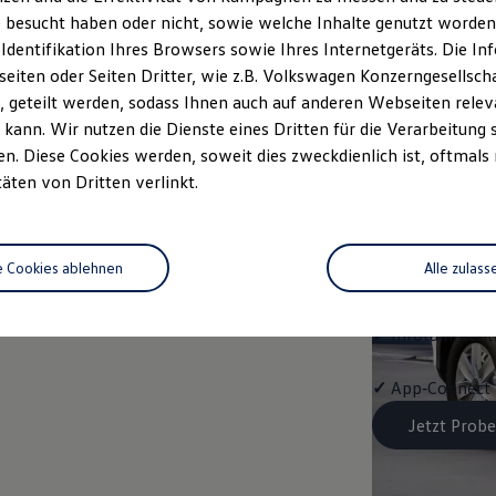
Trend
 besucht haben oder nicht, sowie welche Inhalte genutzt worden s
 Identifikation Ihres Browsers sowie Ihres Internetgeräts. Die 
Ausstattung mit
iten oder Seiten Dritter, wie z.B. Volkswagen Konzerngesellsch
 geteilt werden, sodass Ihnen auch auf anderen Webseiten rel
✓
LED-Scheinwe
kann. Wir nutzen die Dienste eines Dritten für die Verarbeitung 
. Diese Cookies werden, soweit dies zweckdienlich ist, oftmals
✓
Klimaanlage "
täten von Dritten verlinkt.
✓
Schlüssellose
e Cookies ablehnen
Alle zulass
✓
Spurwechselas
✓
Infotainment-
✓
App‑Connect
Jetzt Probe