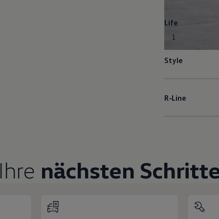
Life
1
Style
R‑Line
Ihre
nächsten Schritt