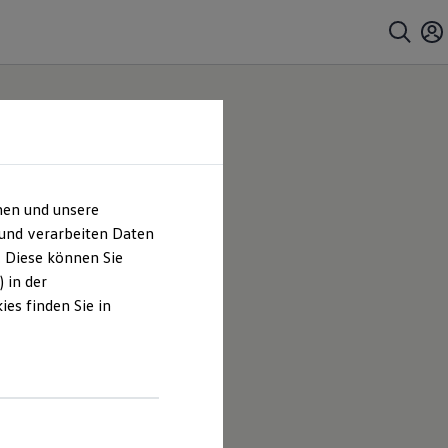
hen und unsere
 und verarbeiten Daten
. Diese können Sie
 in der
es finden Sie in