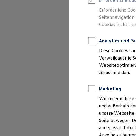
Erforderliche Co
Reifenpakete
Leasing
Erforderliche Coo
Leasing-Angebote
Seitennavigation 
(
Impressum & Rechtliches
)
Gebrauchtwagen Leasing
Cookies nicht rich
Junge Gebrauchtwagen-Leasing
Elektroauto Leasing
Kleinwagen-Leasing
Analytics und Pe
Leasing ohne Anzahlung
Finanzierung
Diese Cookies sa
Autokredit mit Schlussrate
Versicherungen und Garantien
Verweildauer je S
Kfz-Versicherung
Websiteoptimierun
Restschuldversicherungen
zuzuschneiden.
Garantien
Wartungsverträge
Geschäftskunden
Marketing
Professional Class bei Volkswagen
Großkunden
Wir nutzen diese 
Behörden
und außerhalb de
Direktkunden
Sonderfahrzeuge
unsere Webseite n
Anpfiff zum Gewinn
Seite bewegen. De
Elektromobilität
angepasste Inhalt
Elektroautos
ID. Tutorials
Anzeige zu begren