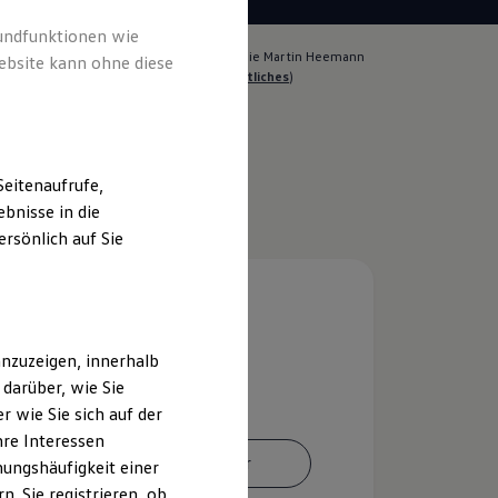
rundfunktionen wie
lich für die Inhalte auf dieser Seite ist die Martin Heemann
ebsite kann ohne diese
ber: Jürgen Heemann
(
Impressum & Rechtliches
)
eitenaufrufe,
bnisse in die
rsönlich auf Sie
nzuzeigen, innerhalb
darüber, wie Sie
 wie Sie sich auf der
hre Interessen
Ansprechpartner
ungshäufigkeit einer
. Sie registrieren, ob