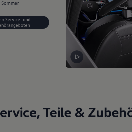
en Sommer.
en Service- und
ehörangeboten
ervice
,
Teile
&
Zubeh