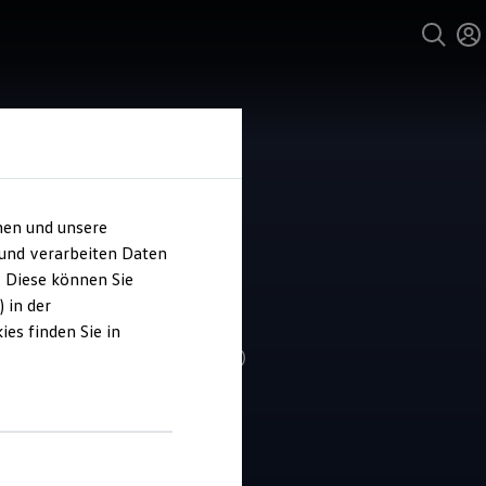
hen und unsere
 und verarbeiten Daten
ohaus Martin
. Diese können Sie
emann
 in der
es finden Sie in
4.9
|
204 Bewertungen