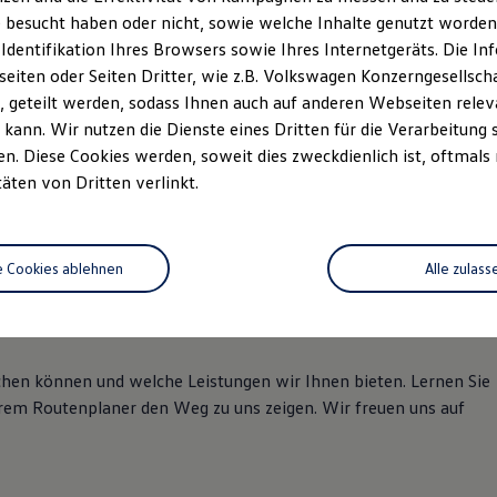
Samstag
Geschlossen
 besucht haben oder nicht, sowie welche Inhalte genutzt worden s
Sonntag
Geschlossen
 Identifikation Ihres Browsers sowie Ihres Internetgeräts. Die 
iten oder Seiten Dritter, wie z.B. Volkswagen Konzerngesellsch
 geteilt werden, sodass Ihnen auch auf anderen Webseiten rel
kann. Wir nutzen die Dienste eines Dritten für die Verarbeitung 
. Diese Cookies werden, soweit dies zweckdienlich ist, oftmals
täten von Dritten verlinkt.
e Cookies ablehnen
Alle zulass
 im Autohaus Heemann!
eichen können und welche Leistungen wir Ihnen bieten. Lernen Sie
rem Routenplaner den Weg zu uns zeigen. Wir freuen uns auf