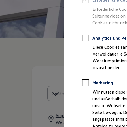
Erforderliche Co
Reifenpakete
Leasing
Erforderliche Coo
Leasing-Angebote
Seitennavigation 
Gebrauchtwagen Leasing
Cookies nicht rich
Junge Gebrauchtwagen-Leasing
Elektroauto Leasing
Kleinwagen-Leasing
Analytics und Pe
Leasing ohne Anzahlung
Finanzierung
Diese Cookies sa
Autokredit mit Schlussrate
Versicherungen und Garantien
Verweildauer je S
Kfz-Versicherung
Websiteoptimierun
Restschuldversicherungen
zuzuschneiden.
Garantien
Wartungsverträge
Geschäftskunden
Marketing
Professional Class bei Volkswagen
Großkunden
Wir nutzen diese 
Behörden
und außerhalb de
Direktkunden
Sonderfahrzeuge
unsere Webseite n
Anpfiff zum Gewinn
Seite bewegen. De
Elektromobilität
August-Kümpers-Straße 10 - 15, 48
angepasste Inhalt
Elektroautos
Wettringen
ID. Tutorials
Anzeige zu begren