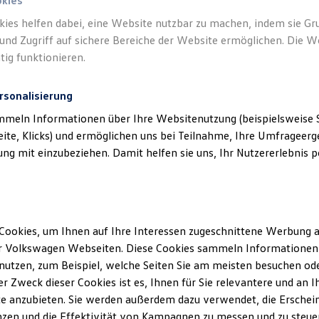
okies
kies helfen dabei, eine Website nutzbar zu machen, indem sie G
Verantwort
und Zugriff auf sichere Bereiche der Website ermöglichen. Die W
e.K. Inha
tig funktionieren.
rsonalisierung
mmeln Informationen über Ihre Websitenutzung (beispielsweise S
eite, Klicks) und ermöglichen uns bei Teilnahme, Ihre Umfrageerge
g mit einzubeziehen. Damit helfen sie uns, Ihr Nutzererlebnis pe
Cookies, um Ihnen auf Ihre Interessen zugeschnittene Werbung a
Unsere Abteilungen
r Volkswagen Webseiten. Diese Cookies sammeln Informationen 
utzen, zum Beispiel, welche Seiten Sie am meisten besuchen oder
Montag
-
Donnerstag
08:00
-
17:30
Uhr
r Zweck dieser Cookies ist es, Ihnen für Sie relevantere und an I
493
e anzubieten. Sie werden außerdem dazu verwendet, die Erschein
Freitag
08:00
-
17:00
Uhr
zen und die Effektivität von Kampagnen zu messen und zu steuern