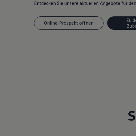
Entdecken Sie unsere aktuellen Angebote für d
Magazin
Lifestyle
Transport
Zu d
Familie
Online-Prospekt öffnen
Zub
Elektromobilität
Volkswagen R
Pannen- und Unfallhilfe
Volkswagen Kundenbetreuung
S