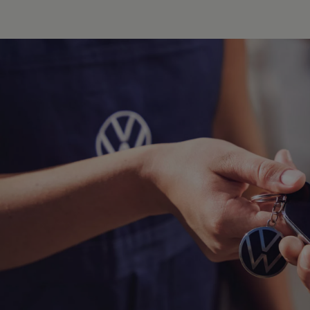
Hybridautos
Marke und Erlebnis
Volkswagen R und R Experience
R-Modelle
R Experience
Driving Experience
Volkswagen entdecken
Werkbesichtigung
Factory visit
Lifestyle Shop
T-Roc Kollektion
Golf Kollektion
ID. Kollektion
Volkswagen Kollektion
R-Kollektion
GTI Kollektion
Fußball Drop
we drive football
#wedriveproud
Besitzer und Service
myVolkswagen
Software Updates
Service und Ersatzteile
Inspektion und HU/AU
Reparaturen und Checks