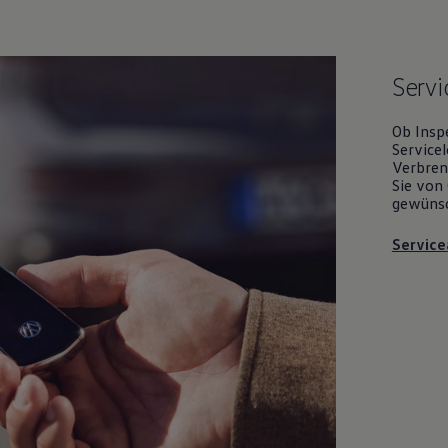
Servi
Ob Insp
Servicel
Verbrenn
Sie von 
gewüns
Service