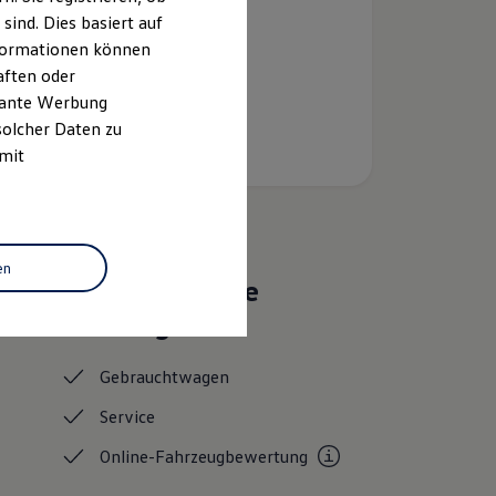
ind. Dies basiert auf
Informationen können
aften oder
evante Werbung
solcher Daten zu
 mit
en
Das sind unsere
Leistungen
Gebrauchtwagen
Service
Online-Fahrzeugbewertung