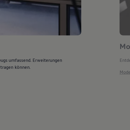
Mo
zeugs umfassend. Erweiterungen
Entde
uftragen können.
Mode