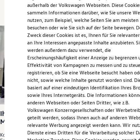
Elektrofahrzeugkonzepte
außerhalb der Volkswagen Webseiten. Diese Cookie
ID. EVERY1
sammeln Informationen darüber, wie Sie unsere We
Reichweite
(
Impressum & Rechtliches
)
nutzen, zum Beispiel, welche Seiten Sie am meisten
Reichweite der ID. Modelle
Reichweite im Winter
besuchen oder wie Sie sich auf der Seite bewegen. D
Rekuperation
Zweck dieser Cookies ist es, Ihnen für Sie relevante
Laden
an Ihre Interessen angepasste Inhalte anzubieten. S
Laden unterwegs
Laden Zuhause
werden außerdem dazu verwendet, die
Ladestationen finden
Erscheinungshäufigkeit einer Anzeige zu begrenzen 
Ladezeitensimulator
Effektivität von Kampagnen zu messen und zu steue
Batterie
Sicherheit
registrieren, ob Sie eine Webseite besucht haben od
Garantie und Lebensdauer
nicht, sowie welche Inhalte genutzt worden sind. Di
Nachhaltigkeit
basiert auf einer eindeutigen Identifikation Ihres B
Technologie
Kosten und Kauf
sowie Ihres Internetgeräts. Die Informationen kön
Verbrauchskosten
anderen Webseiten oder Seiten Dritter, wie z.B.
Kaufoptionen
Volkswagen Konzerngesellschaften oder Werbetrei
E-Auto-Förderung
Ihre Vorteile beim Fahrzeugkauf im Autohaus
Software und Konnektivität
geteilt werden, sodass Ihnen auch auf anderen Web
Meinhold
Die ID. Software 6
relevante Werbung angezeigt werden kann. Wir nut
ID. Software Versionen und Updates
Dienste eines Dritten für die Verarbeitung solcher D
Digitale Extras
Kostenlose & unverbindliche Fahrzeugbewertung Sie können Ihr
Schnittstellen zu Ihrem ID.