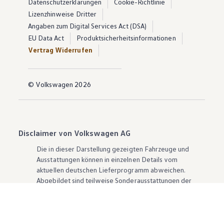
Datenschutzerklärungen
Cookie-Richtlinie
Lizenzhinweise Dritter
Angaben zum Digital Services Act (DSA)
EU Data Act
Produktsicherheitsinformationen
Vertrag Widerrufen
© Volkswagen 2026
Disclaimer von Volkswagen AG
Die in dieser Darstellung gezeigten Fahrzeuge und
Ausstattungen können in einzelnen Details vom
aktuellen deutschen Lieferprogramm abweichen.
Abgebildet sind teilweise Sonderausstattungen der
Fahrzeuge gegen Mehrpreis.
Bitte beachten Sie auch unseren Konfigurator für eine
Übersicht der aktuell verfügbaren Modelle und
Ausstattungen.