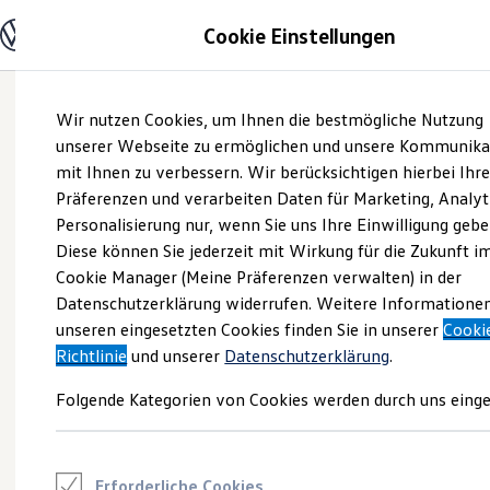
Modelle und Konfigurator
Cookie Einstellungen
Konfigurator
Modelle vergleichen
Konfiguration laden
Zum
Zum
Autosuche
Wir nutzen Cookies, um Ihnen die bestmögliche Nutzung
Hauptinhalt
Footer
Elektroautos
springen
springen
unserer Webseite zu ermöglichen und unsere Kommunika
ENERGY Sondermodelle
Nutzfahrzeuge
mit Ihnen zu verbessern. Wir berücksichtigen hierbei Ihr
SUV und CUV
Präferenzen und verarbeiten Daten für Marketing, Analyt
Familienautos
Personalisierung nur, wenn Sie uns Ihre Einwilligung gebe
Kombis
Kompaktwagen
Diese können Sie jederzeit mit Wirkung für die Zukunft i
Sportwagen
Cookie Manager (Meine Präferenzen verwalten) in der
Schnell verfügbare Fahrzeuge
Angebote und Produkte
Datenschutzerklärung widerrufen. Weitere Informatione
Aktuelle Angebote
unseren eingesetzten Cookies finden Sie in unserer
Cooki
E-Auto-Förderung
Richtlinie
und unserer
Datenschutzerklärung
.
Volkswagen Marktplatz
Die ENERGY Sondermodelle
Folgende Kategorien von Cookies werden durch uns einge
Junge Gebrauchtwagen und Gebrauchtwagen
Volkswagen Zertifizierte Gebrauchtwagen
Elektromobilität bei Gebrauchtwagen
Zubehör- und Serviceangebote
Saisonangebote
Erforderliche Cookies