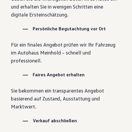
Motorenöl und Flüssigkeiten
und erhalten Sie in wenigen Schritten eine
Räder und Reifen
digitale Ersteinschätzung.
Pannen- und Unfallhilfe
Economy Service
Volkswagen Teile
Persönliche Begutachtung vor Ort
Zubehör
Modellspezifisches Zubehör
Schutz und Pflege
Für ein finales Angebot prüfen wir Ihr Fahrzeug
Transport
im Autohaus Meinhold – schnell und
Entertainment und Elektronik
Individualisieren
professionell.
Wallbox und Ladekabel
Digitale Extras
Dienste für Ihr Modell finden
Faires Angebot erhalten
Volkswagen Apps, Login und Shop
Handy und Fahrzeug verbinden
Updates für Software, Karten und Radio
Sie bekommen ein transparentes Angebot
Über Ihr Auto
basierend auf Zustand, Ausstattung und
Vorgängermodelle
Kundeninformationen
Marktwert.
Volkswagen Kundenbetreuung
Warn- und Kontrollleuchten
Verkauf abschließen
Assistenzsysteme
Digitale Betriebsanleitung
Live Beratung