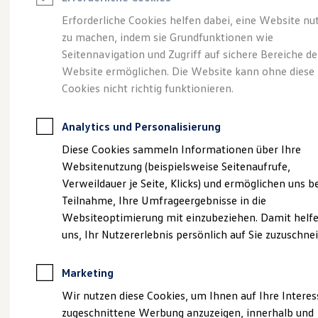
Reifenpakete
Leasing
Erforderliche Cookies helfen dabei, eine Website nu
Leasing-Angebote
zu machen, indem sie Grundfunktionen wie
Online-
Gebrauchtwagen Leasing
Seitennavigation und Zugriff auf sichere Bereiche de
Junge Gebrauchtwagen-Leasing
Elektroauto Leasing
Website ermöglichen. Die Website kann ohne diese
Fahrzeugbewertung
Kleinwagen-Leasing
Cookies nicht richtig funktionieren.
Leasing ohne Anzahlung
und
Finanzierung
Autokredit mit Schlussrate
Analytics und Personalisierung
Versicherungen und Garantien
Inzahlungnahme
Kfz-Versicherung
Diese Cookies sammeln Informationen über Ihre
Restschuldversicherungen
Websitenutzung (beispielsweise Seitenaufrufe,
Garantien
Verweildauer je Seite, Klicks) und ermöglichen uns b
Wartungsverträge
Geschäftskunden
Teilnahme, Ihre Umfrageergebnisse in die
Professional Class bei Volkswagen
Websiteoptimierung mit einzubeziehen. Damit helfe
Großkunden
uns, Ihr Nutzererlebnis persönlich auf Sie zuzuschne
Behörden
Direktkunden
Sonderfahrzeuge
Marketing
Anpfiff zum Gewinn
Elektromobilität
Wir nutzen diese Cookies, um Ihnen auf Ihre Intere
Elektroautos
zugeschnittene Werbung anzuzeigen, innerhalb und
ID. Tutorials