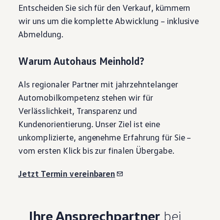
Entscheiden Sie sich für den Verkauf, kümmern
Magazin
Lifestyle
wir uns um die komplette Abwicklung – inklusive
Transport
Abmeldung.
Familie
Elektromobilität
Volkswagen R
Warum Autohaus Meinhold?
Pannen- und Unfallhilfe
Volkswagen Kundenbetreuung
Als regionaler Partner mit jahrzehntelanger
Automobilkompetenz stehen wir für
Verlässlichkeit, Transparenz und
Kundenorientierung. Unser Ziel ist eine
unkomplizierte, angenehme Erfahrung für Sie –
vom ersten Klick bis zur finalen Übergabe.
Jetzt Termin vereinbaren
Ihre Ansprechpartner
bei