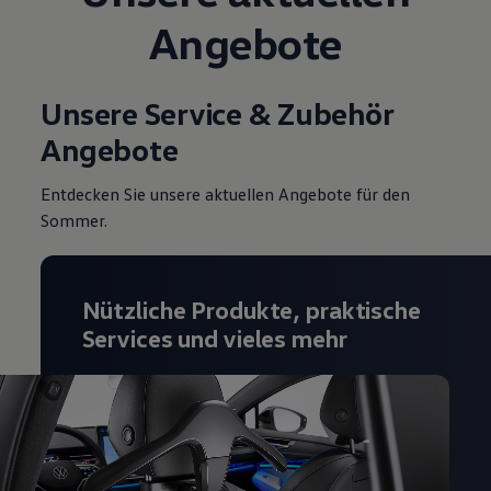
Magazin
Angebote
Lifestyle
Transport
Familie
Elektromobilität
Unsere Service & Zubehör
Volkswagen R
Pannen- und Unfallhilfe
Angebote
Volkswagen Kundenbetreuung
Entdecken Sie unsere aktuellen Angebote für den
Sommer.
Nützliche Produkte, praktische
Services und vieles mehr