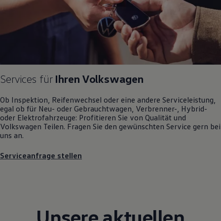
Motorenöl und Flüssigkeiten
Räder und Reifen
Pannen- und Unfallhilfe
Economy Service
Volkswagen Teile
Zubehör
Modellspezifisches Zubehör
Schutz und Pflege
Services für
Ihren
Volkswagen
Transport
Entertainment und Elektronik
Individualisieren
Ob Inspektion, Reifenwechsel oder eine andere Serviceleistung,
Wallbox und Ladekabel
egal ob für Neu- oder
Gebrauchtwagen
, Verbrenner-, Hybrid-
Digitale Extras
oder Elektrofahrzeuge: Profitieren Sie von Qualität und
Dienste für Ihr Modell finden
Volkswagen
Teilen. Fragen Sie den gewünschten
Service
gern bei
Volkswagen Apps, Login und Shop
uns an.
Handy und Fahrzeug verbinden
Updates für Software, Karten und Radio
Serviceanfrage stellen
Über Ihr Auto
Vorgängermodelle
Kundeninformationen
Volkswagen Kundenbetreuung
Warn- und Kontrollleuchten
Assistenzsysteme
Unsere aktuellen
Digitale Betriebsanleitung
Live Beratung