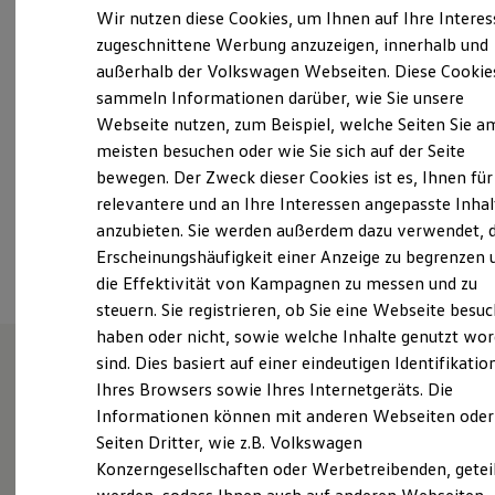
13:00
-
18:00
Uhr
Elektrofahrzeugkonzepte
Wir nutzen diese Cookies, um Ihnen auf Ihre Intere
ID. EVERY1
Samstag
Geschlossen
zugeschnittene Werbung anzuzeigen, innerhalb und
Reichweite
Sonntag
Geschlossen
außerhalb der Volkswagen Webseiten. Diese Cookie
Reichweite der ID. Modelle
Reichweite im Winter
sammeln Informationen darüber, wie Sie unsere
Rekuperation
service@autohausmemmer.de
Webseite nutzen, zum Beispiel, welche Seiten Sie a
Laden
meisten besuchen oder wie Sie sich auf der Seite
Laden unterwegs
+49 6340 797
Laden Zuhause
bewegen. Der Zweck dieser Cookies ist es, Ihnen für
Ladestationen finden
relevantere und an Ihre Interessen angepasste Inhal
Ladezeitensimulator
anzubieten. Sie werden außerdem dazu verwendet, d
Batterie
Ansprechpartner
Sicherheit
Erscheinungshäufigkeit einer Anzeige zu begrenzen 
Garantie und Lebensdauer
die Effektivität von Kampagnen zu messen und zu
Nachhaltigkeit
steuern. Sie registrieren, ob Sie eine Webseite besuc
Technologie
Kosten und Kauf
haben oder nicht, sowie welche Inhalte genutzt wo
Verbrauchskosten
sind. Dies basiert auf einer eindeutigen Identifikatio
Kaufoptionen
Ihres Browsers sowie Ihres Internetgeräts. Die
E-Auto-Förderung
Heinz Memmer
Software und Konnektivität
Informationen können mit anderen Webseiten oder
Die ID. Software 6
Seiten Dritter, wie z.B. Volkswagen
ID. Software Versionen und Updates
Konzerngesellschaften oder Werbetreibenden, getei
Digitale Extras
Erfahren Sie hier, wer wir sind, wie Sie uns erreichen
Schnittstellen zu Ihrem ID.