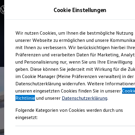
Modelle und Konfigurator
Cookie Einstellungen
Konfigurator
Modelle vergleichen
Konfiguration laden
Zum
Zum
Autosuche
Service
Wir nutzen Cookies, um Ihnen die bestmögliche Nutzung
Hauptinhalt
Footer
Elektroautos
Autohaus Memmer
springen
springen
unserer Webseite zu ermöglichen und unsere Kommunika
ENERGY Sondermodelle
Nutzfahrzeuge
mit Ihnen zu verbessern. Wir berücksichtigen hierbei Ihr
SUV und CUV
4.9
|
238 Bewertungen
Präferenzen und verarbeiten Daten für Marketing, Analyt
Familienautos
und Personalisierung nur, wenn Sie uns Ihre Einwilligung
Kombis
Kompaktwagen
geben. Diese können Sie jederzeit mit Wirkung für die Zu
Sportwagen
im Cookie Manager (Meine Präferenzen verwalten) in der
Schnell verfügbare Fahrzeuge
Angebote und Produkte
Datenschutzerklärung widerrufen. Weitere Informatione
Aktuelle Angebote
unseren eingesetzten Cookies finden Sie in unserer
Cooki
E-Auto-Förderung
Richtlinie
und unserer
Datenschutzerklärung
.
Volkswagen Marktplatz
Die ENERGY Sondermodelle
Folgende Kategorien von Cookies werden durch uns
Junge Gebrauchtwagen und Gebrauchtwagen
Volkswagen Zertifizierte Gebrauchtwagen
eingesetzt:
Elektromobilität bei Gebrauchtwagen
Zubehör- und Serviceangebote
Saisonangebote