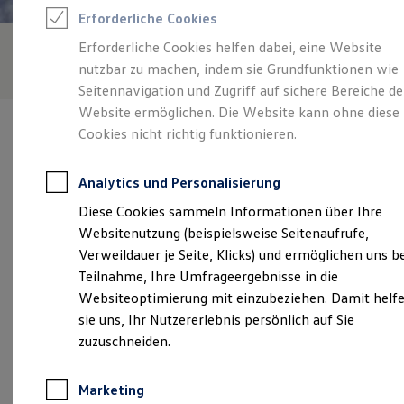
Reifenpakete
Erforderliche Cookies
Leasing
Leasing-Angebote
Erforderliche Cookies helfen dabei, eine Website
Gebrauchtwagen Leasing
nutzbar zu machen, indem sie Grundfunktionen wie
Junge Gebrauchtwagen-Leasing
Elektroauto Leasing
Seitennavigation und Zugriff auf sichere Bereiche de
Kleinwagen-Leasing
Website ermöglichen. Die Website kann ohne diese
Leasing ohne Anzahlung
Cookies nicht richtig funktionieren.
Finanzierung
Autokredit mit Schlussrate
Versicherungen und Garantien
Analytics und Personalisierung
Kfz-Versicherung
Verantwortlich für die Inhalte auf dieser Seite ist die Heinz
Restschuldversicherungen
Diese Cookies sammeln Informationen über Ihre
Memmer
(
Impressum & Rechtliches
)
Garantien
Websitenutzung (beispielsweise Seitenaufrufe,
Wartungsverträge
Geschäftskunden
Verweildauer je Seite, Klicks) und ermöglichen uns b
Professional Class bei Volkswagen
Unsere 
Teilnahme, Ihre Umfrageergebnisse in die
Großkunden
Websiteoptimierung mit einzubeziehen. Damit helf
Behörden
Direktkunden
sie uns, Ihr Nutzererlebnis persönlich auf Sie
Sonderfahrzeuge
Karlshöhlchen 1, 76872 Freckenfeld
zuzuschneiden.
Anpfiff zum Gewinn
Elektromobilität
Montag
-
Freitag
08:00
-
12:00
Uhr
Elektroautos
Marketing
ID. Tutorials