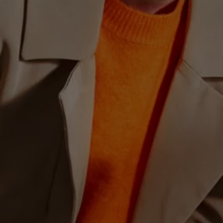
Hybridautos
Marke und Erlebnis
Volkswagen R und R Experience
R-Modelle
R Experience
Driving Experience
Volkswagen entdecken
Werkbesichtigung
Factory visit
Lifestyle Shop
T-Roc Kollektion
Golf Kollektion
ID. Kollektion
Volkswagen Kollektion
R-Kollektion
GTI Kollektion
Fußball Drop
we drive football
#wedriveproud
Besitzer und Service
myVolkswagen
Software Updates
Service und Ersatzteile
Inspektion und HU/AU
Reparaturen und Checks