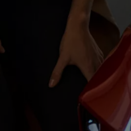
Magazin
Lifestyle
Transport
Familie
Elektromobilität
Volkswagen R
Pannen- und Unfallhilfe
Volkswagen Kundenbetreuung