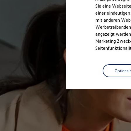
Elektrofahrzeugkonzepte
Sie eine Webseite
ID. EVERY1
einer eindeutigen
Reichweite
Reichweite der ID. Modelle
mit anderen Webse
Reichweite im Winter
Werbetreibenden,
Rekuperation
angezeigt werden 
Laden
Laden unterwegs
Marketing Zwecken
Laden Zuhause
Seitenfunktionali
Ladestationen finden
Ladezeitensimulator
Batterie
Sicherheit
Optional
Garantie und Lebensdauer
Nachhaltigkeit
Technologie
Kosten und Kauf
Verbrauchskosten
Kaufoptionen
E-Auto-Förderung
Software und Konnektivität
Die ID. Software 6
ID. Software Versionen und Updates
Digitale Extras
Schnittstellen zu Ihrem ID.