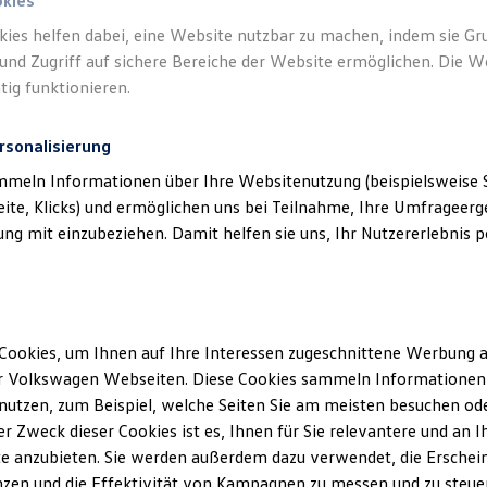
okies
kies helfen dabei, eine Website nutzbar zu machen, indem sie G
und Zugriff auf sichere Bereiche der Website ermöglichen. Die W
tig funktionieren.
rsonalisierung
mmeln Informationen über Ihre Websitenutzung (beispielsweise S
eite, Klicks) und ermöglichen uns bei Teilnahme, Ihre Umfrageerge
g mit einzubeziehen. Damit helfen sie uns, Ihr Nutzererlebnis pe
Cookies, um Ihnen auf Ihre Interessen zugeschnittene Werbung a
r Volkswagen Webseiten. Diese Cookies sammeln Informationen 
utzen, zum Beispiel, welche Seiten Sie am meisten besuchen oder
r Zweck dieser Cookies ist es, Ihnen für Sie relevantere und an I
e anzubieten. Sie werden außerdem dazu verwendet, die Erschein
zen und die Effektivität von Kampagnen zu messen und zu steuern