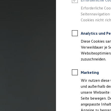
Erforderliche Co
Reifenpakete
Leasing
Erforderliche Coo
Leasing-Angebote
Seitennavigation 
Gebrauchtwagen Leasing
Cookies nicht rich
Junge Gebrauchtwagen-Leasing
Elektroauto Leasing
Kleinwagen-Leasing
Analytics und Pe
Leasing ohne Anzahlung
Finanzierung
Diese Cookies sa
Autokredit mit Schlussrate
Versicherungen und Garantien
Verweildauer je S
Kfz-Versicherung
Websiteoptimierun
Restschuldversicherungen
zuzuschneiden.
Garantien
Wartungsverträge
Geschäftskunden
Marketing
Professional Class bei Volkswagen
Großkunden
Wir nutzen diese 
Behörden
und außerhalb de
Direktkunden
Sonderfahrzeuge
unsere Webseite n
Anpfiff zum Gewinn
Seite bewegen. De
Elektromobilität
angepasste Inhalt
Elektroautos
ID. Tutorials
Anzeige zu begren