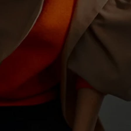
Motorenöl und Flüssigkeiten
Räder und Reifen
Pannen- und Unfallhilfe
Economy Service
Volkswagen Teile
Zubehör
Modellspezifisches Zubehör
Schutz und Pflege
Transport
Entertainment und Elektronik
Individualisieren
Wallbox und Ladekabel
Digitale Extras
Dienste für Ihr Modell finden
Volkswagen Apps, Login und Shop
Handy und Fahrzeug verbinden
Updates für Software, Karten und Radio
Über Ihr Auto
Vorgängermodelle
Kundeninformationen
Volkswagen Kundenbetreuung
Warn- und Kontrollleuchten
Assistenzsysteme
Digitale Betriebsanleitung
Live Beratung