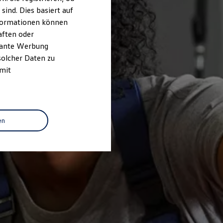
ind. Dies basiert auf
Informationen können
aften oder
evante Werbung
solcher Daten zu
 mit
en