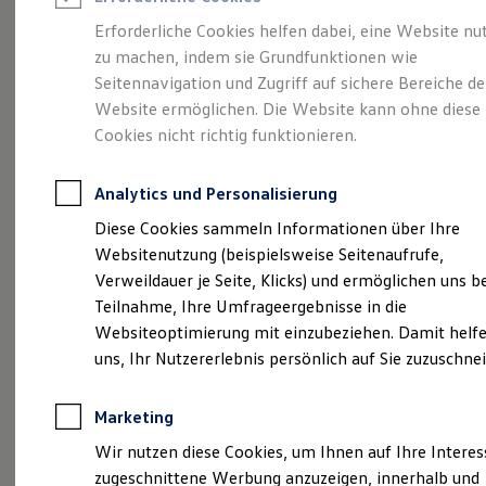
Reifenpakete
Leasing
Erforderliche Cookies helfen dabei, eine Website nu
Leasing-Angebote
zu machen, indem sie Grundfunktionen wie
Stiglmayr
Historie
Gebrauchtwagen Leasing
Seitennavigation und Zugriff auf sichere Bereiche de
Junge Gebrauchtwagen-Leasing
Elektroauto Leasing
Website ermöglichen. Die Website kann ohne diese
Kleinwagen-Leasing
Cookies nicht richtig funktionieren.
Leasing ohne Anzahlung
Finanzierung
Autokredit mit Schlussrate
Analytics und Personalisierung
Versicherungen und Garantien
(
Impressum & Rechtliches
)
Kfz-Versicherung
Diese Cookies sammeln Informationen über Ihre
Restschuldversicherungen
Das Familienunternehmen
Websitenutzung (beispielsweise Seitenaufrufe,
Garantien
Verweildauer je Seite, Klicks) und ermöglichen uns b
Wartungsverträge
Stiglmayr
Geschäftskunden
Teilnahme, Ihre Umfrageergebnisse in die
Professional Class bei Volkswagen
Websiteoptimierung mit einzubeziehen. Damit helfe
Großkunden
In unserer Stiglmayr Gruppe steht Eins im
uns, Ihr Nutzererlebnis persönlich auf Sie zuzuschne
Behörden
Vordergrund: die beste Mobilität für Sie. Hierfür
Direktkunden
Sonderfahrzeuge
haben wir uns ständig weiterentwickelt und
Marketing
Anpfiff zum Gewinn
unseren professionellen
Rundum
-
Service
Elektromobilität
Wir nutzen diese Cookies, um Ihnen auf Ihre Intere
Elektroautos
ausgebaut. So können Sie sich nicht nur auf ein
zugeschnittene Werbung anzuzeigen, innerhalb und
ID. Tutorials