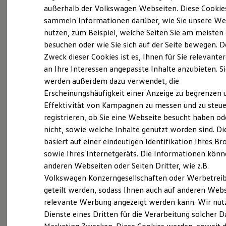
vielfältiges Angebot Auswahl an Fahrzeugen und
Elektrofahrzeugkonzepte
außerhalb der Volkswagen Webseiten. Diese Cookie
ID. EVERY1
Dienstleistungen rund ums Auto verlassen.
sammeln Informationen darüber, wie Sie unsere We
Reichweite
Sondern darauf bauen, dass Sie immer gut und
nutzen, zum Beispiel, welche Seiten Sie am meisten
Reichweite der ID. Modelle
Reichweite im Winter
besuchen oder wie Sie sich auf der Seite bewegen. D
kompetent beraten und
von Mensch zu Mensch
Rekuperation
Zweck dieser Cookies ist es, Ihnen für Sie relevante
betreut werden. Für Ihre Zufriedenheit gehen wir
Laden
an Ihre Interessen angepasste Inhalte anzubieten. S
Laden unterwegs
auch gerne mal die Extra-Meile.
Laden Zuhause
werden außerdem dazu verwendet, die
Ladestationen finden
Erscheinungshäufigkeit einer Anzeige zu begrenzen 
Genau das ist es, was wir auch heute, in vierter
Ladezeitensimulator
Effektivität von Kampagnen zu messen und zu steue
Batterie
Generation, unter „mehr Auto“ verstehen: einen
Sicherheit
registrieren, ob Sie eine Webseite besucht haben od
Mehrwert für Sie
zu schaffen – sei es beim
Garantie und Lebensdauer
nicht, sowie welche Inhalte genutzt worden sind. Di
Nachhaltigkeit
Verkauf von Neu- oder
Gebrauchtwagen
, beim
basiert auf einer eindeutigen Identifikation Ihres B
Technologie
Service
, bei
Reparaturen
oder bei
Kosten und Kauf
sowie Ihres Internetgeräts. Die Informationen kön
Verbrauchskosten
Beratungsleistungen
.
anderen Webseiten oder Seiten Dritter, wie z.B.
Kaufoptionen
Volkswagen Konzerngesellschaften oder Werbetrei
E-Auto-Förderung
Software und Konnektivität
Wir erfüllen Ihre Bedürfnisse hinsichtlich
geteilt werden, sodass Ihnen auch auf anderen Web
Die ID. Software 6
Mobilität
und
Flexibilität
. Und bieten Ihnen
relevante Werbung angezeigt werden kann. Wir nut
ID. Software Versionen und Updates
Dienste eines Dritten für die Verarbeitung solcher D
Digitale Extras
alles, was Mobilität heute braucht: Leidenschaft
Schnittstellen zu Ihrem ID.