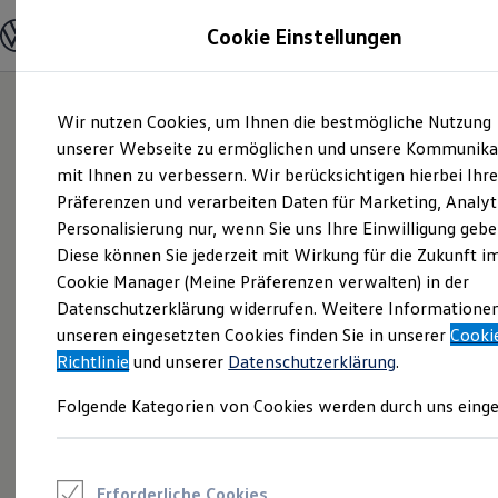
Modelle und Konfigurator
Cookie Einstellungen
Konfigurator
Modelle vergleichen
Konfiguration laden
Zum
Zum
Autosuche
Wir nutzen Cookies, um Ihnen die bestmögliche Nutzung
Hauptinhalt
Footer
Elektroautos
springen
springen
unserer Webseite zu ermöglichen und unsere Kommunika
ENERGY Sondermodelle
Nutzfahrzeuge
mit Ihnen zu verbessern. Wir berücksichtigen hierbei Ihr
SUV und CUV
Präferenzen und verarbeiten Daten für Marketing, Analyt
Familienautos
Personalisierung nur, wenn Sie uns Ihre Einwilligung gebe
Kombis
Kompaktwagen
Diese können Sie jederzeit mit Wirkung für die Zukunft i
Sportwagen
Cookie Manager (Meine Präferenzen verwalten) in der
Schnell verfügbare Fahrzeuge
Angebote und Produkte
Datenschutzerklärung widerrufen. Weitere Informatione
Aktuelle Angebote
unseren eingesetzten Cookies finden Sie in unserer
Cooki
E-Auto-Förderung
Richtlinie
und unserer
Datenschutzerklärung
.
Volkswagen Marktplatz
Die ENERGY Sondermodelle
Folgende Kategorien von Cookies werden durch uns einge
Junge Gebrauchtwagen und Gebrauchtwagen
Volkswagen Zertifizierte Gebrauchtwagen
Elektromobilität bei Gebrauchtwagen
Zubehör- und Serviceangebote
Saisonangebote
Erforderliche Cookies