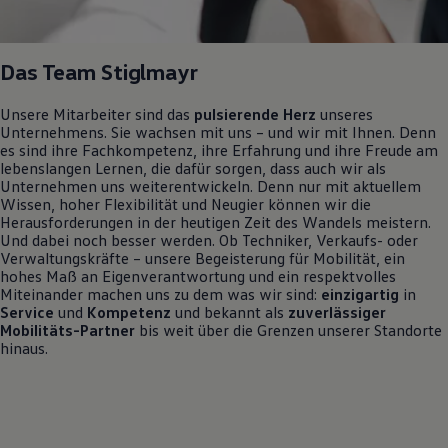
Motorenöl und Flüssigkeiten
Räder und Reifen
Pannen- und Unfallhilfe
Das Team Stiglmayr
Economy Service
Volkswagen Teile
Zubehör
Unsere Mitarbeiter sind das
pulsierende Herz
unseres
Modellspezifisches Zubehör
Unternehmens. Sie wachsen mit uns – und wir mit Ihnen. Denn
Schutz und Pflege
es sind ihre Fachkompetenz, ihre Erfahrung und ihre Freude am
Transport
lebenslangen Lernen, die dafür sorgen, dass auch wir als
Entertainment und Elektronik
Unternehmen uns weiterentwickeln. Denn nur mit aktuellem
Individualisieren
Wissen, hoher Flexibilität und Neugier können wir die
Wallbox und Ladekabel
Herausforderungen in der heutigen Zeit des Wandels meistern.
Digitale Extras
Und dabei noch besser werden. Ob Techniker, Verkaufs- oder
Dienste für Ihr Modell finden
Verwaltungskräfte – unsere Begeisterung für Mobilität, ein
Volkswagen Apps, Login und Shop
hohes Maß an Eigenverantwortung und ein respektvolles
Handy und Fahrzeug verbinden
Miteinander machen uns zu dem was wir sind:
einzigartig
in
Updates für Software, Karten und Radio
Service
und
Kompetenz
und bekannt als
zuverlässiger
Über Ihr Auto
Mobilitäts-Partner
bis weit über die Grenzen unserer Standorte
Vorgängermodelle
hinaus.
Kundeninformationen
Volkswagen Kundenbetreuung
Warn- und Kontrollleuchten
Assistenzsysteme
Digitale Betriebsanleitung
Live Beratung