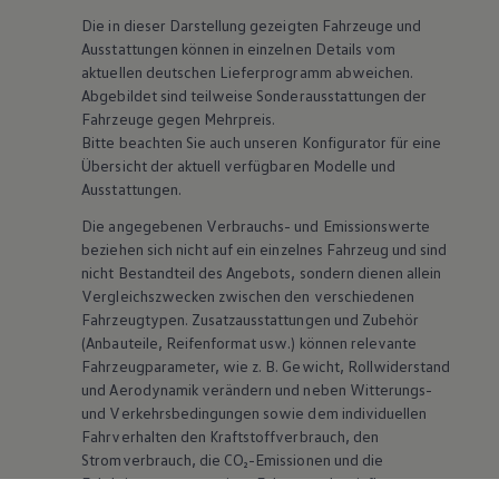
Die in dieser Darstellung gezeigten Fahrzeuge und
Ausstattungen können in einzelnen Details vom
aktuellen deutschen Lieferprogramm abweichen.
Abgebildet sind teilweise Sonderausstattungen der
Fahrzeuge gegen Mehrpreis.
Bitte beachten Sie auch unseren Konfigurator für eine
Übersicht der aktuell verfügbaren Modelle und
Ausstattungen.
Die angegebenen Verbrauchs- und Emissionswerte
beziehen sich nicht auf ein einzelnes Fahrzeug und sind
nicht Bestandteil des Angebots, sondern dienen allein
Vergleichszwecken zwischen den verschiedenen
Fahrzeugtypen. Zusatzausstattungen und
Zubehör
(Anbauteile, Reifenformat usw.) können relevante
Fahrzeugparameter, wie
z. B.
Gewicht, Rollwiderstand
und Aerodynamik verändern und neben Witterungs-
und Verkehrsbedingungen sowie dem individuellen
Fahrverhalten den Kraftstoffverbrauch, den
Stromverbrauch, die CO₂-Emissionen und die
Fahrleistungswerte eines Fahrzeugs beeinflussen.