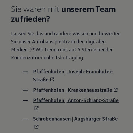
Magazin
Sie waren mit
unserem Team
Lifestyle
Transport
zufrieden?
Familie
Elektromobilität
Volkswagen R
Lassen Sie das auch andere wissen und bewerten
Pannen- und Unfallhilfe
Sie unser Autohaus positiv in den digitalen
Volkswagen Kundenbetreuung
Medien. Wir freuen uns auf 5 Sterne bei der
Kundenzufriedenheitsbefragung.
Pfaffenhofen | Joseph-Fraunhofer-
Straße
Pfaffenhofen | Krankenhausstraße
Pfaffenhofen | Anton-Schranz-Straße
Schrobenhausen | Augsburger Straße