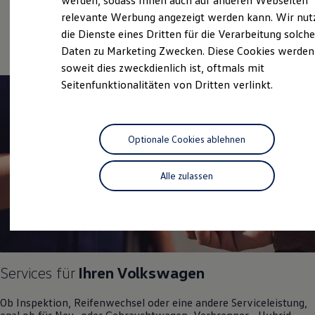
werden, sodass Ihnen auch auf anderen Webseiten
Service
Hybridautos
relevante Werbung angezeigt werden kann. Wir nut
Marke und Erlebnis
Online-Fahrzeugbewertung
die Dienste eines Dritten für die Verarbeitung solche
Volkswagen R und R Experience
R-Modelle
Daten zu Marketing Zwecken. Diese Cookies werden
R Experience
soweit dies zweckdienlich ist, oftmals mit
Driving Experience
Seitenfunktionalitäten von Dritten verlinkt.
Volkswagen entdecken
Werkbesichtigung
Factory visit
Lifestyle Shop
T-Roc Kollektion
Optionale Cookies ablehnen
Golf Kollektion
ID. Kollektion
Volkswagen Kollektion
Alle zulassen
R-Kollektion
GTI Kollektion
Fußball Drop
we drive football
#wedriveproud
Besitzer und Service
myVolkswagen
Services für
Ihren
Volkswagen
Software Updates
Service und Ersatzteile
Inspektion und HU/AU
Ob Inspektion, Reifenwechsel oder eine andere Serviceleistung,
Reparaturen und Checks
egal ob für Neu- oder
Gebrauchtwagen
, Verbrenner-, Hybrid-