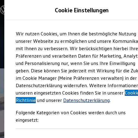
Modelle und Konfigurator
Cookie Einstellungen
Konfigurator
Modelle vergleichen
Konfiguration laden
Zum
Zum
Autosuche
Service
Wir nutzen Cookies, um Ihnen die bestmögliche Nutzung
Hauptinhalt
Footer
Elektroautos
Autohaus Moser
springen
springen
unserer Webseite zu ermöglichen und unsere Kommunika
ENERGY Sondermodelle
Nutzfahrzeuge
mit Ihnen zu verbessern. Wir berücksichtigen hierbei Ihr
SUV und CUV
4.8
|
146 Bewertungen
Präferenzen und verarbeiten Daten für Marketing, Analyt
Familienautos
und Personalisierung nur, wenn Sie uns Ihre Einwilligung
Kombis
Kompaktwagen
geben. Diese können Sie jederzeit mit Wirkung für die Zu
Sportwagen
im Cookie Manager (Meine Präferenzen verwalten) in der
Schnell verfügbare Fahrzeuge
Angebote und Produkte
Datenschutzerklärung widerrufen. Weitere Informatione
Aktuelle Angebote
unseren eingesetzten Cookies finden Sie in unserer
Cooki
E-Auto-Förderung
Richtlinie
und unserer
Datenschutzerklärung
.
Volkswagen Marktplatz
Die ENERGY Sondermodelle
Folgende Kategorien von Cookies werden durch uns
Junge Gebrauchtwagen und Gebrauchtwagen
Volkswagen Zertifizierte Gebrauchtwagen
eingesetzt:
Elektromobilität bei Gebrauchtwagen
Zubehör- und Serviceangebote
Saisonangebote