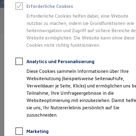
Reifenpakete
Erforderliche Cookies
Leasing
Leasing-Angebote
Erforderliche Cookies helfen dabei, eine Website
Gebrauchtwagen Leasing
nutzbar zu machen, indem sie Grundfunktionen wie
Junge Gebrauchtwagen-Leasing
Elektroauto Leasing
Seitennavigation und Zugriff auf sichere Bereiche de
Kleinwagen-Leasing
Website ermöglichen. Die Website kann ohne diese
Leasing ohne Anzahlung
Cookies nicht richtig funktionieren.
Finanzierung
Autokredit mit Schlussrate
Versicherungen und Garantien
Analytics und Personalisierung
Kfz-Versicherung
Verantwortlich für die Inhalte auf dieser Seite ist die Autohaus
Restschuldversicherungen
Diese Cookies sammeln Informationen über Ihre
Moser GmbH
(
Impressum & Rechtliches
)
Garantien
Websitenutzung (beispielsweise Seitenaufrufe,
Wartungsverträge
Geschäftskunden
Verweildauer je Seite, Klicks) und ermöglichen uns b
Professional Class bei Volkswagen
Unsere 
Teilnahme, Ihre Umfrageergebnisse in die
Großkunden
Websiteoptimierung mit einzubeziehen. Damit helf
Behörden
Direktkunden
sie uns, Ihr Nutzererlebnis persönlich auf Sie
Sonderfahrzeuge
Rugetsweiler Straße 1, 88326 Aulendorf
zuzuschneiden.
Anpfiff zum Gewinn
Elektromobilität
Montag
-
Freitag
07:30
-
12:00
Uhr
Elektroautos
Marketing
ID. Tutorials