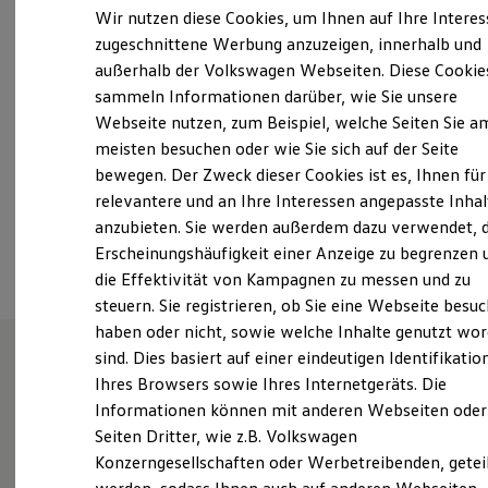
13:00
-
17:30
Uhr
Elektrofahrzeugkonzepte
Wir nutzen diese Cookies, um Ihnen auf Ihre Intere
ID. EVERY1
Samstag
07:30
-
12:00
Uhr
zugeschnittene Werbung anzuzeigen, innerhalb und
Reichweite
Sonntag
Geschlossen
außerhalb der Volkswagen Webseiten. Diese Cookie
Reichweite der ID. Modelle
Reichweite im Winter
sammeln Informationen darüber, wie Sie unsere
Rekuperation
philipp.moser@ah-moser.de
Webseite nutzen, zum Beispiel, welche Seiten Sie a
Laden
meisten besuchen oder wie Sie sich auf der Seite
Laden unterwegs
+49 7525 924010
Laden Zuhause
bewegen. Der Zweck dieser Cookies ist es, Ihnen für
Ladestationen finden
relevantere und an Ihre Interessen angepasste Inhal
Ladezeitensimulator
anzubieten. Sie werden außerdem dazu verwendet, d
Batterie
Ansprechpartner
Sicherheit
Erscheinungshäufigkeit einer Anzeige zu begrenzen 
Garantie und Lebensdauer
die Effektivität von Kampagnen zu messen und zu
Nachhaltigkeit
steuern. Sie registrieren, ob Sie eine Webseite besuc
Technologie
Kosten und Kauf
haben oder nicht, sowie welche Inhalte genutzt wo
Verbrauchskosten
sind. Dies basiert auf einer eindeutigen Identifikatio
Kaufoptionen
Ihres Browsers sowie Ihres Internetgeräts. Die
E-Auto-Förderung
Unsere Leistungen
im
Software und Konnektivität
Informationen können mit anderen Webseiten oder
Die ID. Software 6
Überblick
Seiten Dritter, wie z.B. Volkswagen
ID. Software Versionen und Updates
Konzerngesellschaften oder Werbetreibenden, getei
Digitale Extras
Schnittstellen zu Ihrem ID.