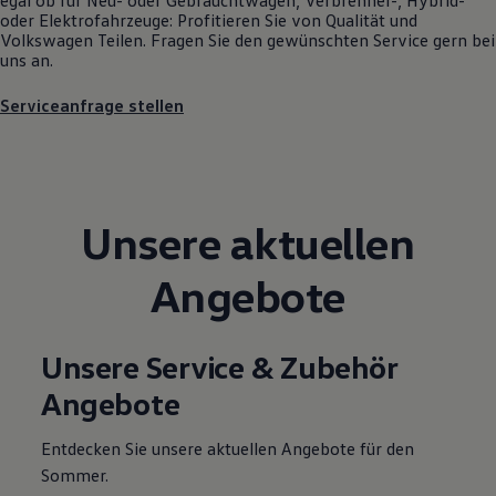
Motorenöl und Flüssigkeiten
oder Elektrofahrzeuge: Profitieren Sie von Qualität und
Räder und Reifen
Volkswagen
Teilen. Fragen Sie den gewünschten
Service
gern bei
Pannen- und Unfallhilfe
uns an.
Economy Service
Volkswagen Teile
Serviceanfrage stellen
Zubehör
Modellspezifisches Zubehör
Schutz und Pflege
Transport
Entertainment und Elektronik
Individualisieren
Unsere aktuellen
Wallbox und Ladekabel
Digitale Extras
Dienste für Ihr Modell finden
Angebote
Volkswagen Apps, Login und Shop
Handy und Fahrzeug verbinden
Updates für Software, Karten und Radio
Über Ihr Auto
Unsere Service & Zubehör
Vorgängermodelle
Angebote
Kundeninformationen
Volkswagen Kundenbetreuung
Warn- und Kontrollleuchten
Entdecken Sie unsere aktuellen Angebote für den
Assistenzsysteme
Sommer.
Digitale Betriebsanleitung
Live Beratung