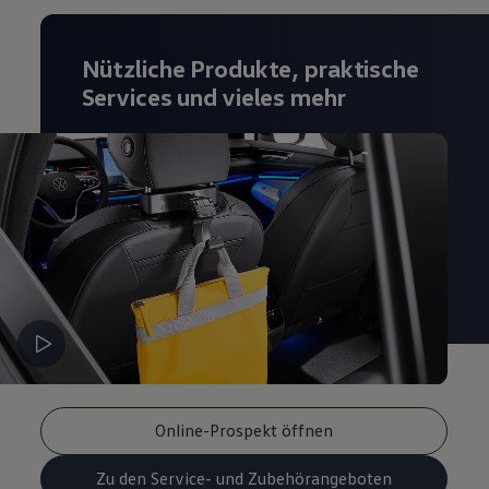
Magazin
Lifestyle
Transport
Nützliche Produkte, praktische
Familie
Services und vieles mehr
Elektromobilität
Volkswagen R
Pannen- und Unfallhilfe
Volkswagen Kundenbetreuung
Online-Prospekt öffnen
Zu den Service- und Zubehörangeboten