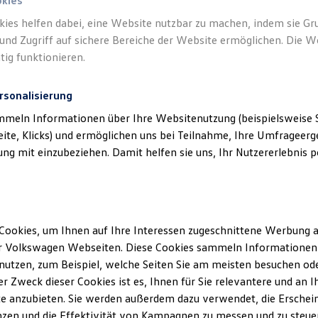
okies
kies helfen dabei, eine Website nutzbar zu machen, indem sie G
und Zugriff auf sichere Bereiche der Website ermöglichen. Die W
tig funktionieren.
rsonalisierung
mmeln Informationen über Ihre Websitenutzung (beispielsweise S
eite, Klicks) und ermöglichen uns bei Teilnahme, Ihre Umfrageerge
g mit einzubeziehen. Damit helfen sie uns, Ihr Nutzererlebnis pe
Cookies, um Ihnen auf Ihre Interessen zugeschnittene Werbung a
r Volkswagen Webseiten. Diese Cookies sammeln Informationen 
utzen, zum Beispiel, welche Seiten Sie am meisten besuchen oder
r Zweck dieser Cookies ist es, Ihnen für Sie relevantere und an I
e anzubieten. Sie werden außerdem dazu verwendet, die Erschein
zen und die Effektivität von Kampagnen zu messen und zu steuern