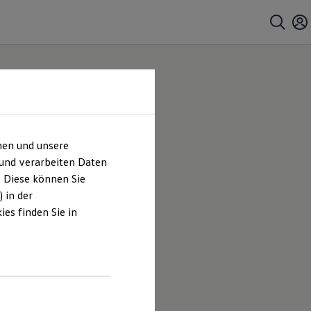
hen und unsere
 und verarbeiten Daten
. Diese können Sie
 in der
es finden Sie in