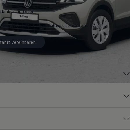
slenkrad in Leder
 "Travel Assist" und Spurhalteassistent "Lane Assist"
fahrt vereinbaren