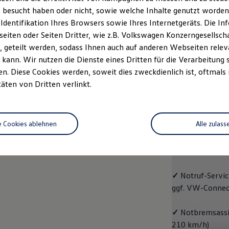
 besucht haben oder nicht, sowie welche Inhalte genutzt worden s
rzeugangebot
Servicetermin buchen
rdern
 Identifikation Ihres Browsers sowie Ihres Internetgeräts. Die 
iten oder Seiten Dritter, wie z.B. Volkswagen Konzerngesellsch
 geteilt werden, sodass Ihnen auch auf anderen Webseiten rel
kann. Wir nutzen die Dienste eines Dritten für die Verarbeitung 
. Diese Cookies werden, soweit dies zweckdienlich ist, oftmals
Trend
täten von Dritten verlinkt.
Trend
e Cookies ablehnen
Alle zulass
Cleverer Einstie
✓
Radio "Compo
✓
Notruf
-
Servic
ggf. VW
-
Connec
✓
Notbremsassis
210 km/h)