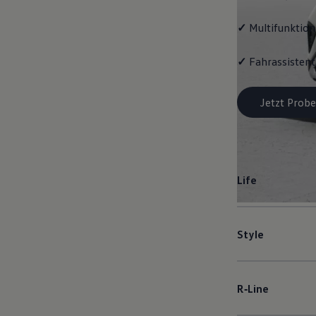
✓
Multifunktion
✓
Fahrassistent
Jetzt Probe
Life
Style
R‑Line