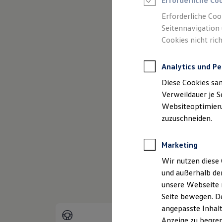
Erforderliche Co
Reifenpakete
Leasing
Erforderliche Coo
Leasing-Angebote
Seitennavigation 
Gebrauchtwagen Leasing
Cookies nicht rich
Junge Gebrauchtwagen-Leasing
Elektroauto Leasing
Kleinwagen-Leasing
Analytics und Pe
Leasing ohne Anzahlung
Finanzierung
Diese Cookies sa
Autokredit mit Schlussrate
(
Impressum & Rechtliches
)
Versicherungen und Garantien
Verweildauer je S
Kfz-Versicherung
Websiteoptimierun
Restschuldversicherungen
zuzuschneiden.
Garantien
Wartungsverträge
Geschäftskunden
Marketing
Professional Class bei Volkswagen
Großkunden
Wir nutzen diese 
Behörden
und außerhalb de
Direktkunden
Sonderfahrzeuge
unsere Webseite n
Anpfiff zum Gewinn
Seite bewegen. De
Elektromobilität
angepasste Inhalt
Elektroautos
ID. Tutorials
Anzeige zu begren