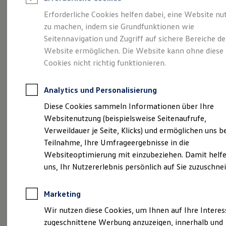
Reifenpakete
Leasing
Erforderliche Cookies helfen dabei, eine Website nu
Leasing-Angebote
zu machen, indem sie Grundfunktionen wie
Gebrauchtwagen Leasing
Autohaus Nawrath –
Seitennavigation und Zugriff auf sichere Bereiche de
Junge Gebrauchtwagen-Leasing
Elektroauto Leasing
Website ermöglichen. Die Website kann ohne diese
Kleinwagen-Leasing
Ihr
Cookies nicht richtig funktionieren.
Leasing ohne Anzahlung
Finanzierung
Volkswagenpartner
Autokredit mit Schlussrate
Analytics und Personalisierung
Versicherungen und Garantien
Kfz-Versicherung
Diese Cookies sammeln Informationen über Ihre
der ersten Stunde.
Restschuldversicherungen
Websitenutzung (beispielsweise Seitenaufrufe,
Garantien
Verweildauer je Seite, Klicks) und ermöglichen uns b
Wartungsverträge
Geschäftskunden
Teilnahme, Ihre Umfrageergebnisse in die
Professional Class bei Volkswagen
Websiteoptimierung mit einzubeziehen. Damit helfe
(
Impressum & Rechtliches
)
Großkunden
uns, Ihr Nutzererlebnis persönlich auf Sie zuzuschne
Behörden
Direktkunden
Sonderfahrzeuge
Marketing
Gestartet als kleine
Anpfiff zum Gewinn
Elektromobilität
Wir nutzen diese Cookies, um Ihnen auf Ihre Intere
Werkstatt
Elektroautos
zugeschnittene Werbung anzuzeigen, innerhalb und
ID. Tutorials