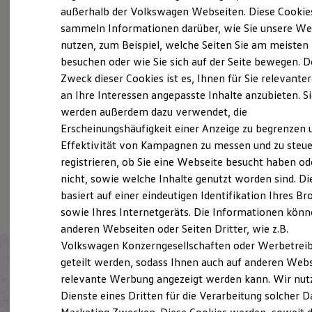
Elektrofahrzeugkonzepte
außerhalb der Volkswagen Webseiten. Diese Cookie
Als Martin Nawrath im Jahr 1979 in einer kleinen
ID. EVERY1
sammeln Informationen darüber, wie Sie unsere We
Reichweite
Werkstatt im Haferbreiter Weg in Stendal
nutzen, zum Beispiel, welche Seiten Sie am meisten
Reichweite der ID. Modelle
begann und sich 1990 für den
Volkswagen
-
Reichweite im Winter
besuchen oder wie Sie sich auf der Seite bewegen. D
Rekuperation
Handelsvertrag bewarb, stand ihm gerade mal
Zweck dieser Cookies ist es, Ihnen für Sie relevante
Laden
ein Mitarbeiter zur Seite.
an Ihre Interessen angepasste Inhalte anzubieten. S
Laden unterwegs
Laden Zuhause
werden außerdem dazu verwendet, die
Ladestationen finden
Heute- nach mittlerweile 30 Jahren
Erscheinungshäufigkeit einer Anzeige zu begrenzen 
Ladezeitensimulator
Effektivität von Kampagnen zu messen und zu steue
Partnerschaft mit dem
Volkswagen
Konzern
Batterie
Sicherheit
registrieren, ob Sie eine Webseite besucht haben od
arbeiten 23 Mitarbeiter in unserem
Garantie und Lebensdauer
nicht, sowie welche Inhalte genutzt worden sind. Di
Unternehmen.
Nachhaltigkeit
basiert auf einer eindeutigen Identifikation Ihres B
Technologie
Kosten und Kauf
sowie Ihres Internetgeräts. Die Informationen kön
Verbrauchskosten
anderen Webseiten oder Seiten Dritter, wie z.B.
Kaufoptionen
Volkswagen Konzerngesellschaften oder Werbetrei
E-Auto-Förderung
Software und Konnektivität
geteilt werden, sodass Ihnen auch auf anderen Web
Die ID. Software 6
relevante Werbung angezeigt werden kann. Wir nut
ID. Software Versionen und Updates
Dienste eines Dritten für die Verarbeitung solcher D
Digitale Extras
Schnittstellen zu Ihrem ID.