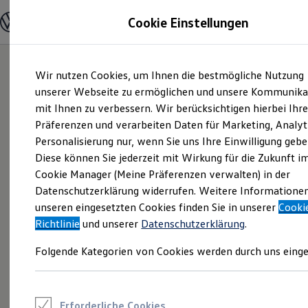
Modelle und Konfigurator
Cookie Einstellungen
Konfigurator
Modelle vergleichen
Konfiguration laden
Zum
Zum
Autosuche
Wir nutzen Cookies, um Ihnen die bestmögliche Nutzung
Hauptinhalt
Footer
Elektroautos
springen
springen
unserer Webseite zu ermöglichen und unsere Kommunika
ENERGY Sondermodelle
Nutzfahrzeuge
mit Ihnen zu verbessern. Wir berücksichtigen hierbei Ihr
SUV und CUV
Präferenzen und verarbeiten Daten für Marketing, Analyt
Familienautos
Personalisierung nur, wenn Sie uns Ihre Einwilligung gebe
Kombis
Kompaktwagen
Diese können Sie jederzeit mit Wirkung für die Zukunft i
Sportwagen
Cookie Manager (Meine Präferenzen verwalten) in der
Schnell verfügbare Fahrzeuge
Angebote und Produkte
Datenschutzerklärung widerrufen. Weitere Informatione
Aktuelle Angebote
unseren eingesetzten Cookies finden Sie in unserer
Cooki
E-Auto-Förderung
Richtlinie
und unserer
Datenschutzerklärung
.
Volkswagen Marktplatz
Die ENERGY Sondermodelle
Folgende Kategorien von Cookies werden durch uns einge
Junge Gebrauchtwagen und Gebrauchtwagen
Volkswagen Zertifizierte Gebrauchtwagen
Elektromobilität bei Gebrauchtwagen
Zubehör- und Serviceangebote
Saisonangebote
Erforderliche Cookies