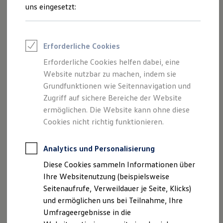
und Angeboten, die auf dieser Website
Reifenpakete
uns eingesetzt:
Leasing
speziell aufgeführt sind.
Leasing-Angebote
Gebrauchtwagen Leasing
Junge Gebrauchtwagen-Leasing
Erforderliche Cookies
Elektroauto Leasing
Kleinwagen-Leasing
Erforderliche Cookies helfen dabei, eine
Impressum
Leasing ohne Anzahlung
Website nutzbar zu machen, indem sie
Finanzierung
Autokredit mit Schlussrate
Grundfunktionen wie Seitennavigation und
Datenschutzerklärung
Versicherungen und Garantien
Zugriff auf sichere Bereiche der Website
Kfz-Versicherung
Nutzung von Terminbuchung Online
ermöglichen. Die Website kann ohne diese
Restschuldversicherungen
Garantien
Cookies nicht richtig funktionieren.
Wartungsverträge
Geschäftskunden
Impressum
Professional Class bei Volkswagen
Analytics und Personalisierung
Großkunden
Diese Cookies sammeln Informationen über
Behörden
Autohaus Neuling GmbH & Co. KG
Direktkunden
Ihre Websitenutzung (beispielsweise
Sonderfahrzeuge
Seitenaufrufe, Verweildauer je Seite, Klicks)
Anpfiff zum Gewinn
Martin Förster
und ermöglichen uns bei Teilnahme, Ihre
Elektromobilität
Elektroautos
Umfrageergebnisse in die
Poppauer Strasse 37
ID. Tutorials