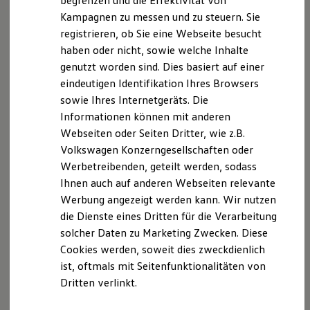
begrenzen und die Effektivität von
Hybridautos
Angaben nach §§34 d und e GewO:
Kampagnen zu messen und zu steuern. Sie
Marke und Erlebnis
registrieren, ob Sie eine Webseite besucht
Volkswagen R und R Experience
IHK Magedeburg
R-Modelle
haben oder nicht, sowie welche Inhalte
R Experience
genutzt worden sind. Dies basiert auf einer
Alter Markt 8
Driving Experience
eindeutigen Identifikation Ihres Browsers
Volkswagen entdecken
Werkbesichtigung
sowie Ihres Internetgeräts. Die
39104 Magdeburg
Factory visit
Informationen können mit anderen
Lifestyle Shop
Registriert unter der Nummer: D-1HV0-GM61Q-96
Webseiten oder Seiten Dritter, wie z.B.
T-Roc Kollektion
Golf Kollektion
Volkswagen Konzerngesellschaften oder
ID. Kollektion
Versicherungsvermittlerregister (
Werbetreibenden, geteilt werden, sodass
Volkswagen Kollektion
www.vermittlerregister.info
)
Ihnen auch auf anderen Webseiten relevante
R-Kollektion
GTI Kollektion
Werbung angezeigt werden kann. Wir nutzen
Fußball Drop
Angaben nach § 3 DL-InfoV:
die Dienste eines Dritten für die Verarbeitung
we drive football
solcher Daten zu Marketing Zwecken. Diese
#wedriveproud
Schiedsstelle des Kfz-Gewerbes Sachsen-Anhalt
Besitzer und Service
Cookies werden, soweit dies zweckdienlich
myVolkswagen
ist, oftmals mit Seitenfunktionalitäten von
Hohenziatzer Chaussee 16
Software Updates
Dritten verlinkt.
Service und Ersatzteile
Inspektion und HU/AU
39291 Möckern
Reparaturen und Checks