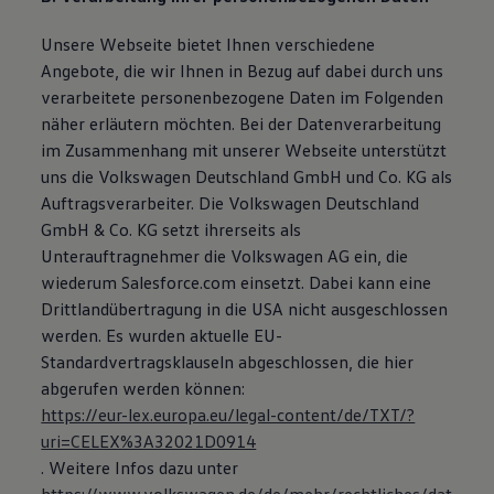
Magazin
Lifestyle
Unsere Webseite bietet Ihnen verschiedene
Transport
Angebote, die wir Ihnen in Bezug auf dabei durch uns
Familie
verarbeitete personenbezogene Daten im Folgenden
Elektromobilität
Volkswagen R
näher erläutern möchten. Bei der Datenverarbeitung
Pannen- und Unfallhilfe
im Zusammenhang mit unserer Webseite unterstützt
Volkswagen Kundenbetreuung
uns die Volkswagen Deutschland GmbH und Co. KG als
Auftragsverarbeiter. Die Volkswagen Deutschland
GmbH & Co. KG setzt ihrerseits als
Unterauftragnehmer die Volkswagen AG ein, die
wiederum Salesforce.com einsetzt. Dabei kann eine
Drittlandübertragung in die USA nicht ausgeschlossen
werden. Es wurden aktuelle EU-
Standardvertragsklauseln abgeschlossen, die hier
abgerufen werden können:
https://eur-lex.europa.eu/legal-content/de/TXT/?
uri=CELEX%3A32021D0914
. Weitere Infos dazu unter