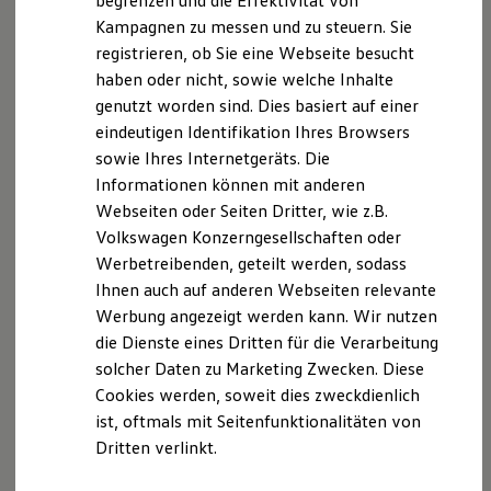
begrenzen und die Effektivität von
Ihre
nächsten
Hybridautos
Kampagnen zu messen und zu steuern. Sie
Marke und Erlebnis
registrieren, ob Sie eine Webseite besucht
Volkswagen R und R Experience
Schritte
R-Modelle
haben oder nicht, sowie welche Inhalte
R Experience
genutzt worden sind. Dies basiert auf einer
Driving Experience
eindeutigen Identifikation Ihres Browsers
Volkswagen entdecken
Werkbesichtigung
sowie Ihres Internetgeräts. Die
Factory visit
Informationen können mit anderen
Lifestyle Shop
Probefahrt vereinbaren
Webseiten oder Seiten Dritter, wie z.B.
T-Roc Kollektion
Golf Kollektion
Volkswagen Konzerngesellschaften oder
ID. Kollektion
Werbetreibenden, geteilt werden, sodass
Volkswagen Kollektion
Ihnen auch auf anderen Webseiten relevante
R-Kollektion
GTI Kollektion
Fahrzeugangebot anfordern
Werbung angezeigt werden kann. Wir nutzen
Fußball Drop
die Dienste eines Dritten für die Verarbeitung
we drive football
solcher Daten zu Marketing Zwecken. Diese
#wedriveproud
Besitzer und Service
Cookies werden, soweit dies zweckdienlich
myVolkswagen
ist, oftmals mit Seitenfunktionalitäten von
Software Updates
Serviceanfrage stellen
Dritten verlinkt.
Service und Ersatzteile
Inspektion und HU/AU
Reparaturen und Checks