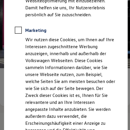
Websiteoptimierung mit einzubeziehen.
Elektrofahrzeugkonzepte
Damit helfen sie uns, Ihr Nutzererlebnis
ID. EVERY1
Reichweite
persönlich auf Sie zuzuschneiden.
Reichweite der ID. Modelle
Reichweite im Winter
Rekuperation
Marketing
Laden
Wir nutzen diese Cookies, um Ihnen auf Ihre
Laden unterwegs
Laden Zuhause
Interessen zugeschnittene Werbung
Ladestationen finden
anzuzeigen, innerhalb und außerhalb der
Ladezeitensimulator
Volkswagen Webseiten. Diese Cookies
Batterie
Sicherheit
sammeln Informationen darüber, wie Sie
Garantie und Lebensdauer
unsere Webseite nutzen, zum Beispiel,
Nachhaltigkeit
Ihre Karrieremöglichkeiten
bei uns
welche Seiten Sie am meisten besuchen oder
Technologie
Kosten und Kauf
wie Sie sich auf der Seite bewegen. Der
Verbrauchskosten
Details ansehen
Zweck dieser Cookies ist es, Ihnen für Sie
Kaufoptionen
relevantere und an Ihre Interessen
E-Auto-Förderung
Software und Konnektivität
angepasste Inhalte anzubieten. Sie werden
Die ID. Software 6
außerdem dazu verwendet, die
ID. Software Versionen und Updates
Erscheinungshäufigkeit einer Anzeige zu
Digitale Extras
Schnittstellen zu Ihrem ID.