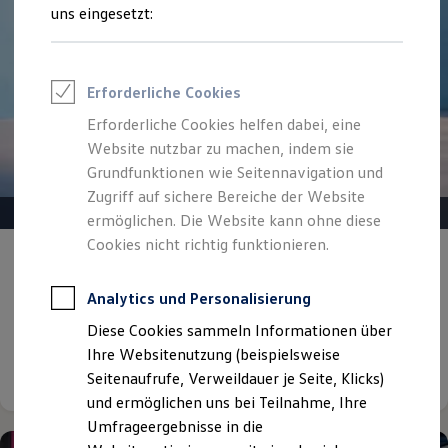
Reifenpakete
uns eingesetzt:
Leasing
Leasing-Angebote
Gebrauchtwagen Leasing
Junge Gebrauchtwagen-Leasing
Erforderliche Cookies
Elektroauto Leasing
Kleinwagen-Leasing
Erforderliche Cookies helfen dabei, eine
Leasing ohne Anzahlung
Website nutzbar zu machen, indem sie
Finanzierung
Autokredit mit Schlussrate
Grundfunktionen wie Seitennavigation und
Versicherungen und Garantien
Zugriff auf sichere Bereiche der Website
Kfz-Versicherung
ermöglichen. Die Website kann ohne diese
Restschuldversicherungen
Garantien
Cookies nicht richtig funktionieren.
Gepflegt, geprüft und für gut befunden.
Wartungsverträge
Geschäftskunden
Volkswagen Zertifizierte
Professional Class bei Volkswagen
Analytics und Personalisierung
Gebrauchtwagen.
Großkunden
Diese Cookies sammeln Informationen über
Behörden
Direktkunden
Ihre Websitenutzung (beispielsweise
Details ansehen
Sonderfahrzeuge
Seitenaufrufe, Verweildauer je Seite, Klicks)
Anpfiff zum Gewinn
und ermöglichen uns bei Teilnahme, Ihre
Elektromobilität
Elektroautos
Umfrageergebnisse in die
ID. Tutorials