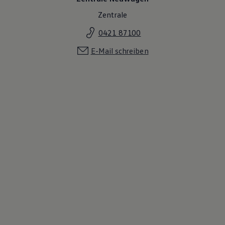
Magazin
Zentrale
Lifestyle
Transport
0421 87100
Familie
Elektromobilität
E-Mail schreiben
Volkswagen R
Pannen- und Unfallhilfe
Volkswagen Kundenbetreuung