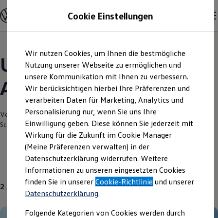
Modelle und Konfigurator
Cookie Einstellungen
Konfigurator
Modelle vergleichen
Konfiguration laden
Zum
Zum
Autosuche
Wir nutzen Cookies, um Ihnen die bestmögliche
Hauptinhalt
Footer
Elektroautos
Unsere aktuellen
springen
springen
Nutzung unserer Webseite zu ermöglichen und
ENERGY Sondermodelle
Nutzfahrzeuge
unsere Kommunikation mit Ihnen zu verbessern.
Angebote und mehr
SUV und CUV
Wir berücksichtigen hierbei Ihre Präferenzen und
Familienautos
verarbeiten Daten für Marketing, Analytics und
Kombis
Kompaktwagen
Personalisierung nur, wenn Sie uns Ihre
Verantwortlich für die Inhalte auf dieser Seite ist die Autohaus Neustadt
Sportwagen
Einwilligung geben. Diese können Sie jederzeit mit
Schmidt + Koch GmbH
(
Impressum & Rechtliches
)
Schnell verfügbare Fahrzeuge
Angebote und Produkte
Wirkung für die Zukunft im Cookie Manager
Aktuelle Angebote
(Meine Präferenzen verwalten) in der
E-Auto-Förderung
Datenschutzerklärung widerrufen. Weitere
Volkswagen Marktplatz
Gebrauchtwagen
Über uns
Informationen zu unseren eingesetzten Cookies
Die ENERGY Sondermodelle
Junge Gebrauchtwagen und Gebrauchtwagen
finden Sie in unserer
Cookie-Richtlinie
und unserer
2
Angebote
Volkswagen Zertifizierte Gebrauchtwagen
Datenschutzerklärung
.
Elektromobilität bei Gebrauchtwagen
Zubehör- und Serviceangebote
Folgende Kategorien von Cookies werden durch
Saisonangebote