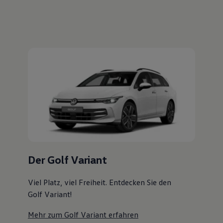
Magazin
Der Golf Variant
Lifestyle
Transport
Familie
Viel Platz, viel Freiheit. Entdecken Sie den
Elektromobilität
Golf Variant!
Volkswagen R
Pannen- und Unfallhilfe
Mehr zum Golf Variant erfahren
Volkswagen Kundenbetreuung