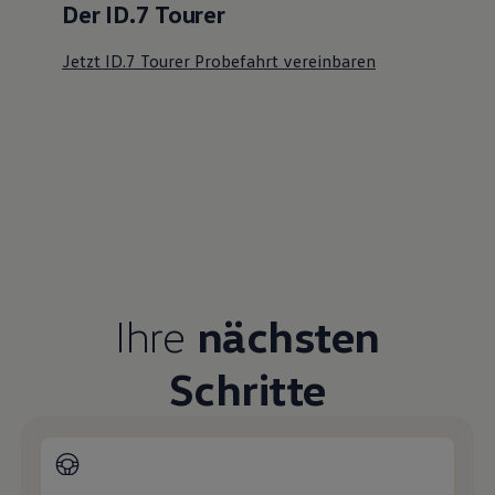
Serviceanfrage stellen
Ihre Ansprechpartner
bei
Autohaus Neustadt Schmidt + Koch
Bremen
E-Mail schreiben
+49 421 87100