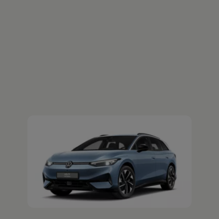
Der ID.7 Tourer
Jetzt ID.7 Tourer Probefahrt vereinbaren
Ihre
nächsten
Schritte
Probefahrt vereinbaren
Fahrzeugangebot anfordern