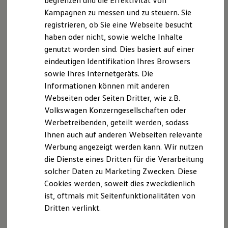
begrenzen und die Effektivität von
Hybridautos
Kampagnen zu messen und zu steuern. Sie
Marke und Erlebnis
registrieren, ob Sie eine Webseite besucht
Volkswagen R und R Experience
R-Modelle
haben oder nicht, sowie welche Inhalte
R Experience
Der T-Cross
genutzt worden sind. Dies basiert auf einer
Driving Experience
eindeutigen Identifikation Ihres Browsers
Volkswagen entdecken
Wendig, flexibel, vielseitig. Entdecken Sie den
Werkbesichtigung
sowie Ihres Internetgeräts. Die
Factory visit
T‑Cross.
Informationen können mit anderen
Lifestyle Shop
Webseiten oder Seiten Dritter, wie z.B.
T-Roc Kollektion
Mehr zum T-Cross erfahren
Golf Kollektion
Volkswagen Konzerngesellschaften oder
ID. Kollektion
Werbetreibenden, geteilt werden, sodass
Volkswagen Kollektion
Ihnen auch auf anderen Webseiten relevante
R-Kollektion
GTI Kollektion
Werbung angezeigt werden kann. Wir nutzen
Fußball Drop
die Dienste eines Dritten für die Verarbeitung
we drive football
solcher Daten zu Marketing Zwecken. Diese
#wedriveproud
Besitzer und Service
Cookies werden, soweit dies zweckdienlich
myVolkswagen
ist, oftmals mit Seitenfunktionalitäten von
Software Updates
Dritten verlinkt.
Service und Ersatzteile
Inspektion und HU/AU
Reparaturen und Checks