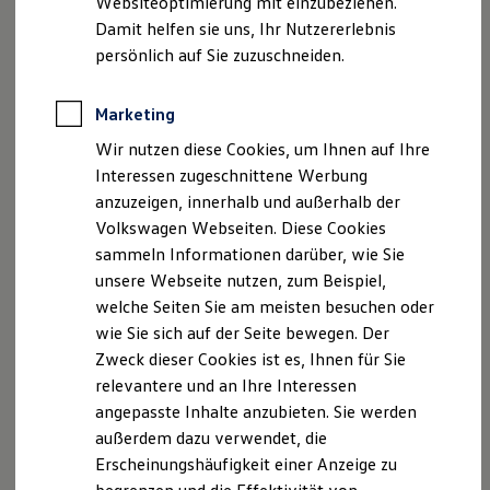
Websiteoptimierung mit einzubeziehen.
Elektrofahrzeugkonzepte
Damit helfen sie uns, Ihr Nutzererlebnis
ID. EVERY1
Reichweite
persönlich auf Sie zuzuschneiden.
Reichweite der ID. Modelle
Reichweite im Winter
Rekuperation
Marketing
Der neue ID.3 Neo
Laden
Wir nutzen diese Cookies, um Ihnen auf Ihre
Laden unterwegs
Laden Zuhause
Interessen zugeschnittene Werbung
So geht neu. Klar im Design. Stark im Alltag.
Ladestationen finden
anzuzeigen, innerhalb und außerhalb der
Entdecken Sie jetzt den neuen ID.3 Neo!
Ladezeitensimulator
Volkswagen Webseiten. Diese Cookies
Batterie
Sicherheit
Mehr zum ID.3 Neo erfahren
sammeln Informationen darüber, wie Sie
Garantie und Lebensdauer
unsere Webseite nutzen, zum Beispiel,
Nachhaltigkeit
welche Seiten Sie am meisten besuchen oder
Technologie
Kosten und Kauf
wie Sie sich auf der Seite bewegen. Der
Verbrauchskosten
Zweck dieser Cookies ist es, Ihnen für Sie
Kaufoptionen
relevantere und an Ihre Interessen
E-Auto-Förderung
Software und Konnektivität
angepasste Inhalte anzubieten. Sie werden
Die ID. Software 6
außerdem dazu verwendet, die
ID. Software Versionen und Updates
Erscheinungshäufigkeit einer Anzeige zu
Digitale Extras
Schnittstellen zu Ihrem ID.