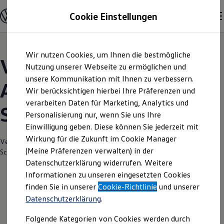
Modelle und Konfigurator
Cookie Einstellungen
Konfigurator
Modelle vergleichen
Konfiguration laden
Zum
Zum
Autosuche
Wir nutzen Cookies, um Ihnen die bestmögliche
Hauptinhalt
Footer
Elektroautos
Volkswagen Modelle |
springen
springen
Nutzung unserer Webseite zu ermöglichen und
ENERGY Sondermodelle
Nutzfahrzeuge
unsere Kommunikation mit Ihnen zu verbessern.
Autohaus Neustadt
SUV und CUV
Wir berücksichtigen hierbei Ihre Präferenzen und
Familienautos
verarbeiten Daten für Marketing, Analytics und
Kombis
Schmidt + Koch Bremen
Kompaktwagen
Personalisierung nur, wenn Sie uns Ihre
Sportwagen
Einwilligung geben. Diese können Sie jederzeit mit
Schnell verfügbare Fahrzeuge
Angebote und Produkte
Wirkung für die Zukunft im Cookie Manager
Verantwortlich für die Inhalte auf dieser Seite ist die Autohaus Neustadt
Aktuelle Angebote
(Meine Präferenzen verwalten) in der
Schmidt + Koch GmbH
(
Impressum & Rechtliches
)
E-Auto-Förderung
Datenschutzerklärung widerrufen. Weitere
Volkswagen Marktplatz
Informationen zu unseren eingesetzten Cookies
Die ENERGY Sondermodelle
Junge Gebrauchtwagen und Gebrauchtwagen
finden Sie in unserer
Cookie-Richtlinie
und unserer
Volkswagen Zertifizierte Gebrauchtwagen
Datenschutzerklärung
.
Elektromobilität bei Gebrauchtwagen
Zubehör- und Serviceangebote
Folgende Kategorien von Cookies werden durch
Saisonangebote