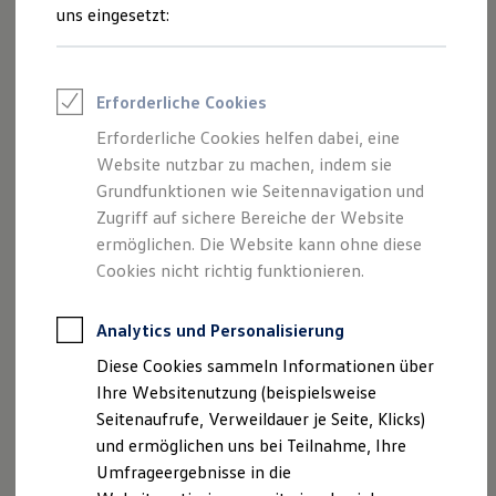
Reifenpakete
uns eingesetzt:
Leasing
Leasing-Angebote
Gebrauchtwagen Leasing
Junge Gebrauchtwagen-Leasing
Erforderliche Cookies
Elektroauto Leasing
Kleinwagen-Leasing
Erforderliche Cookies helfen dabei, eine
Leasing ohne Anzahlung
Der Polo
Website nutzbar zu machen, indem sie
Finanzierung
Autokredit mit Schlussrate
Grundfunktionen wie Seitennavigation und
Versicherungen und Garantien
Zugriff auf sichere Bereiche der Website
Kompakt, wendig und voller Möglichkeiten.
Kfz-Versicherung
ermöglichen. Die Website kann ohne diese
Entdecken Sie den Polo.
Restschuldversicherungen
Garantien
Cookies nicht richtig funktionieren.
Wartungsverträge
Mehr zum Polo erfahren
Geschäftskunden
Professional Class bei Volkswagen
Analytics und Personalisierung
Großkunden
Diese Cookies sammeln Informationen über
Behörden
Direktkunden
Ihre Websitenutzung (beispielsweise
Sonderfahrzeuge
Seitenaufrufe, Verweildauer je Seite, Klicks)
Anpfiff zum Gewinn
und ermöglichen uns bei Teilnahme, Ihre
Elektromobilität
Elektroautos
Umfrageergebnisse in die
ID. Tutorials