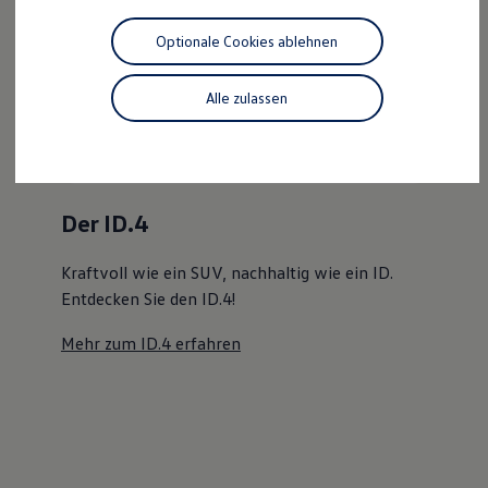
Motorenöl und Flüssigkeiten
Räder und Reifen
Optionale Cookies ablehnen
Pannen- und Unfallhilfe
Der ID.4
Economy Service
Volkswagen Teile
Alle zulassen
Kraftvoll wie ein SUV, nachhaltig wie ein ID.
Zubehör
Modellspezifisches Zubehör
Entdecken Sie den ID.4!
Schutz und Pflege
Transport
Mehr zum ID.4 erfahren
Entertainment und Elektronik
Individualisieren
Wallbox und Ladekabel
Digitale Extras
Dienste für Ihr Modell finden
Volkswagen Apps, Login und Shop
Handy und Fahrzeug verbinden
Updates für Software, Karten und Radio
Über Ihr Auto
Vorgängermodelle
Kundeninformationen
Volkswagen Kundenbetreuung
Warn- und Kontrollleuchten
Assistenzsysteme
Digitale Betriebsanleitung
Live Beratung