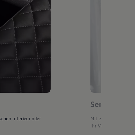
Service-Ter
schen Interieur oder
Mit einem bevorzugte
Ihr Volkswagen autom