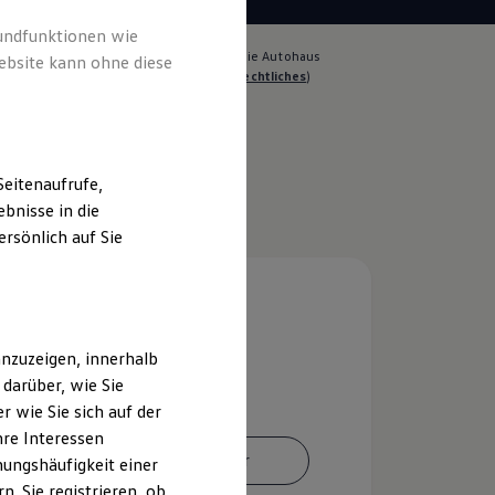
rundfunktionen wie
lich für die Inhalte auf dieser Seite ist die Autohaus
ebsite kann ohne diese
Schmidt GmbH & Co. KG
(
Impressum & Rechtliches
)
eitenaufrufe,
bnisse in die
rsönlich auf Sie
nzuzeigen, innerhalb
darüber, wie Sie
 wie Sie sich auf der
hre Interessen
Ansprechpartner
ungshäufigkeit einer
. Sie registrieren, ob