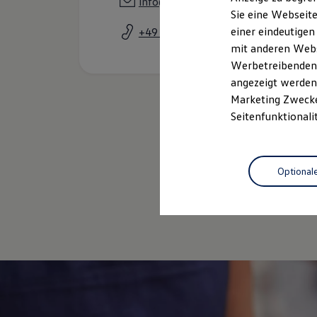
info@nicolaus-schmidt.net
Elektrofahrzeugkonzepte
Sie eine Webseite
ID. EVERY1
einer eindeutigen
+49 4641 92510
Reichweite
Reichweite der ID. Modelle
mit anderen Webse
Reichweite im Winter
Werbetreibenden,
Rekuperation
angezeigt werden 
Laden
Laden unterwegs
Marketing Zwecken
Laden Zuhause
Seitenfunktionali
Ladestationen finden
Ladezeitensimulator
Batterie
Sicherheit
Optional
Garantie und Lebensdauer
Nachhaltigkeit
Technologie
Kosten und Kauf
Verbrauchskosten
Kaufoptionen
E-Auto-Förderung
Software und Konnektivität
Die ID. Software 6
ID. Software Versionen und Updates
Digitale Extras
Schnittstellen zu Ihrem ID.