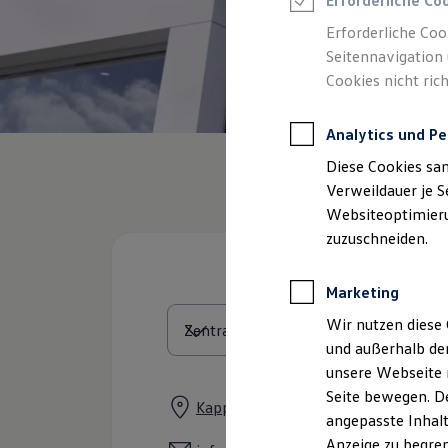
Erforderliche Co
Reifenpakete
Leasing
Erforderliche Coo
Leasing-Angebote
Seitennavigation 
Gebrauchtwagen Leasing
Cookies nicht rich
Junge Gebrauchtwagen-Leasing
Elektroauto Leasing
Kleinwagen-Leasing
Analytics und Pe
Leasing ohne Anzahlung
Finanzierung
Diese Cookies sa
Autokredit mit Schlussrate
Versicherungen und Garantien
Verweildauer je S
Kfz-Versicherung
Websiteoptimierun
Restschuldversicherungen
zuzuschneiden.
Garantien
Wartungsverträge
Geschäftskunden
Marketing
Professional Class bei Volkswagen
Großkunden
Wir nutzen diese 
Behörden
und außerhalb de
Direktkunden
Sonderfahrzeuge
unsere Webseite n
Anpfiff zum Gewinn
Seite bewegen. De
Elektromobilität
Kappelner Straße 2-7, 24392 Süderb
angepasste Inhalt
Elektroautos
ID. Tutorials
Anzeige zu begren