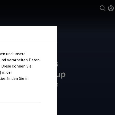
hen und unsere
 und verarbeiten Daten
ohaus Nicolaus
. Diese können Sie
midt Süderbarup
 in der
es finden Sie in
4.9
|
177 Bewertungen