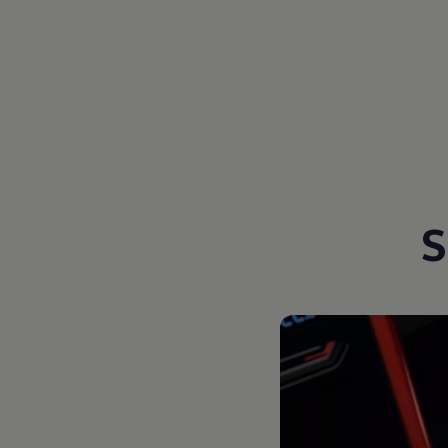
Magazin
Lifestyle
Transport
Familie
Elektromobilität
Volkswagen R
Pannen- und Unfallhilfe
Volkswagen Kundenbetreuung
S