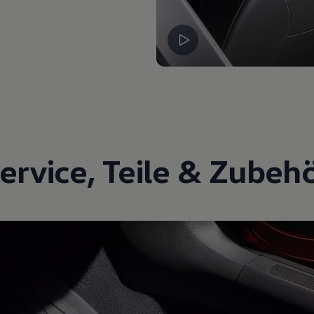
ervice
,
Teile
&
Zubeh