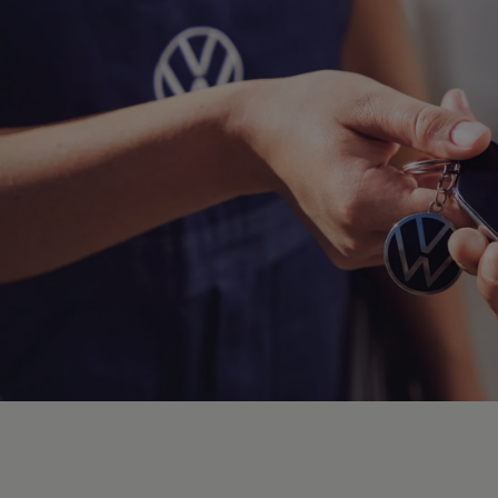
Hybridautos
Marke und Erlebnis
Volkswagen R und R Experience
R-Modelle
R Experience
Driving Experience
Volkswagen entdecken
Werkbesichtigung
Factory visit
Lifestyle Shop
T-Roc Kollektion
Golf Kollektion
ID. Kollektion
Volkswagen Kollektion
R-Kollektion
GTI Kollektion
Fußball Drop
we drive football
#wedriveproud
Besitzer und Service
myVolkswagen
Software Updates
Service und Ersatzteile
Inspektion und HU/AU
Reparaturen und Checks