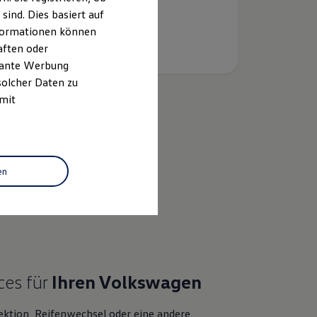
ind. Dies basiert auf
Informationen können
aften oder
evante Werbung
solcher Daten zu
 mit
k
en
ces für
Ihren
Volkswagen
ektion, Reifenwechsel oder eine andere