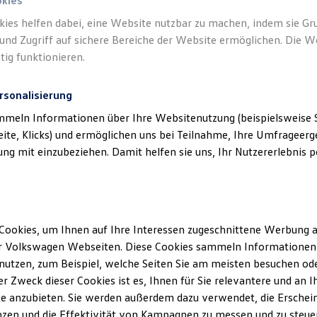
okies
kies helfen dabei, eine Website nutzbar zu machen, indem sie G
Verantwort
und Zugriff auf sichere Bereiche der Website ermöglichen. Die W
Nicolaus 
tig funktionieren.
rsonalisierung
mmeln Informationen über Ihre Websitenutzung (beispielsweise S
eite, Klicks) und ermöglichen uns bei Teilnahme, Ihre Umfrageerge
g mit einzubeziehen. Damit helfen sie uns, Ihr Nutzererlebnis pe
Cookies, um Ihnen auf Ihre Interessen zugeschnittene Werbung a
Unsere Abteilungen
r Volkswagen Webseiten. Diese Cookies sammeln Informationen 
Montag
-
Donnerstag
07:30
-
16:30
Uhr
utzen, zum Beispiel, welche Seiten Sie am meisten besuchen oder
Freitag
07:30
-
16:15
Uhr
r Zweck dieser Cookies ist es, Ihnen für Sie relevantere und an I
rarup
Samstag
08:30
-
12:00
Uhr
e anzubieten. Sie werden außerdem dazu verwendet, die Erschein
zen und die Effektivität von Kampagnen zu messen und zu steuern
Sonntag
Geschlossen