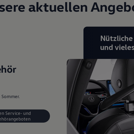
sere aktuellen Angeb
Nützliche
und viele
ehör
en Sommer.
en Service- und
ehörangeboten