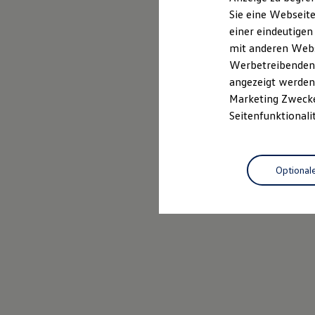
Elektrofahrzeugkonzepte
Sie eine Webseite
ID. EVERY1
Probefahrt vereinbaren
einer eindeutigen
Reichweite
Reichweite der ID. Modelle
mit anderen Webse
Reichweite im Winter
Werbetreibenden,
Rekuperation
angezeigt werden 
Laden
Laden unterwegs
Marketing Zwecken
Laden Zuhause
Seitenfunktionali
Ladestationen finden
Ladezeitensimulator
Batterie
Sicherheit
Optional
Garantie und Lebensdauer
Nachhaltigkeit
Technologie
Kosten und Kauf
Verbrauchskosten
Kaufoptionen
E-Auto-Förderung
Software und Konnektivität
Die ID. Software 6
ID. Software Versionen und Updates
Digitale Extras
Schnittstellen zu Ihrem ID.