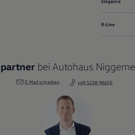
Elegance
R‑Line
hpartner
bei Autohaus Niggemei
E-Mail schreiben
+49 5258 98650