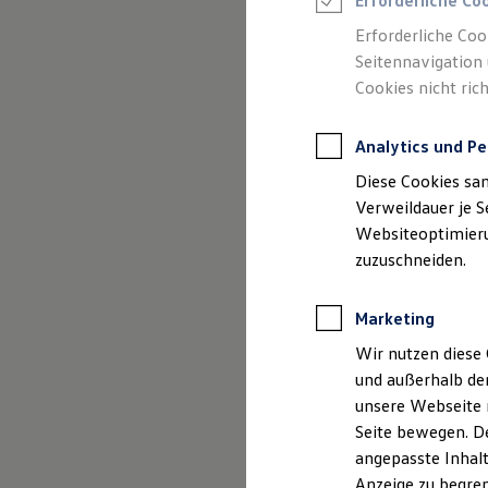
Erforderliche Co
Reifenpakete
Leasing
Erforderliche Coo
Leasing-Angebote
Seitennavigation 
Gebrauchtwagen Leasing
Cookies nicht rich
Junge Gebrauchtwagen-Leasing
Elektroauto Leasing
(
Impressum & Rechtliches
)
Kleinwagen-Leasing
Analytics und Pe
Leasing ohne Anzahlung
Finanzierung
Diese Cookies sa
Autokredit mit Schlussrate
Versicherungen und Garantien
Verweildauer je S
Kfz-Versicherung
Websiteoptimierun
Restschuldversicherungen
zuzuschneiden.
Garantien
Wartungsverträge
Geschäftskunden
Marketing
Professional Class bei Volkswagen
Großkunden
Wir nutzen diese 
Behörden
und außerhalb de
Direktkunden
Sonderfahrzeuge
unsere Webseite n
Anpfiff zum Gewinn
Seite bewegen. De
Elektromobilität
angepasste Inhalt
Elektroautos
ID. Tutorials
Anzeige zu begren