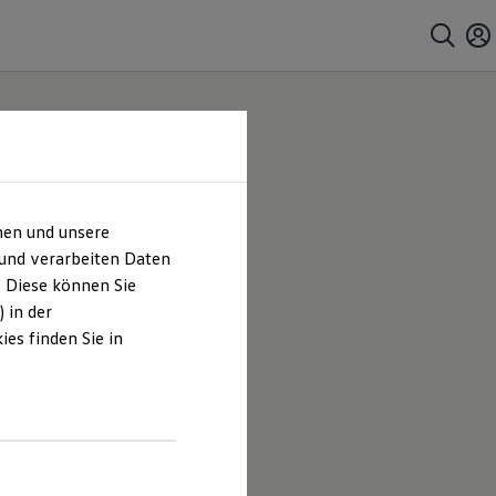
hen und unsere
 und verarbeiten Daten
. Diese können Sie
 in der
es finden Sie in