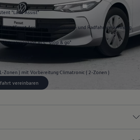
stent "Lane Assist"
stent "Front Assist" mit Fußgänger- und Radfahrererkennung
 Distanzregelung ACC "stop & go"
ra "Rear View"
 1-Zonen ) mit Vorbereitung Climatronic ( 2-Zonen )
fahrt vereinbaren