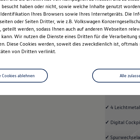
 besucht haben oder nicht, sowie welche Inhalte genutzt worden s
Fahrzeugangebot
Servi
anfordern
 Identifikation Ihres Browsers sowie Ihres Internetgeräts. Die 
iten oder Seiten Dritter, wie z.B. Volkswagen Konzerngesellsch
 geteilt werden, sodass Ihnen auch auf anderen Webseiten rel
kann. Wir nutzen die Dienste eines Dritten für die Verarbeitung 
. Diese Cookies werden, soweit dies zweckdienlich ist, oftmals
Passat
täten von Dritten verlinkt.
Passat
e Cookies ablehnen
Alle zulass
Bereits die Gru
modernen Assis
und LED-Rückle
✓
4 Leichtmetal
✓
Digital Cockp
✓
Spurwechselas