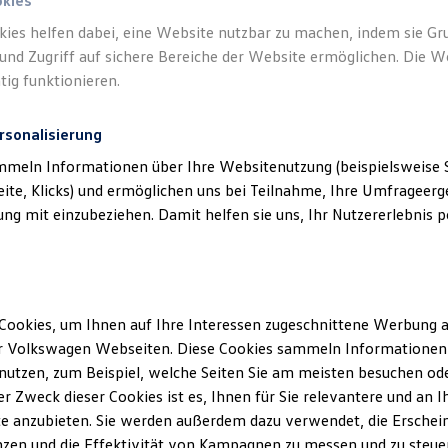
okies
kies helfen dabei, eine Website nutzbar zu machen, indem sie G
und Zugriff auf sichere Bereiche der Website ermöglichen. Die W
tig funktionieren.
rsonalisierung
mmeln Informationen über Ihre Websitenutzung (beispielsweise S
eite, Klicks) und ermöglichen uns bei Teilnahme, Ihre Umfrageerge
g mit einzubeziehen. Damit helfen sie uns, Ihr Nutzererlebnis pe
Cookies, um Ihnen auf Ihre Interessen zugeschnittene Werbung a
r Volkswagen Webseiten. Diese Cookies sammeln Informationen 
utzen, zum Beispiel, welche Seiten Sie am meisten besuchen oder
r Zweck dieser Cookies ist es, Ihnen für Sie relevantere und an I
e anzubieten. Sie werden außerdem dazu verwendet, die Erschein
zen und die Effektivität von Kampagnen zu messen und zu steuern