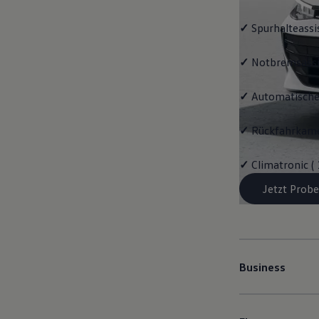
✓
Spurhalteassi
✓
Notbremsassi
✓
Automatische
✓
Rückfahrkame
✓
Climatronic (
Jetzt Probe
Business