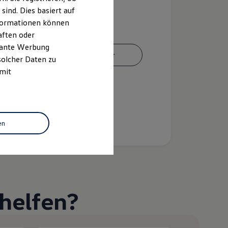
ind. Dies basiert auf
Informationen können
aften oder
evante Werbung
Ansprechpartner
solcher Daten zu
 mit
en
helfen?