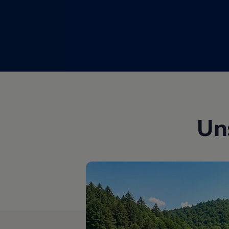
Magazin
Lifestyle
Transport
Familie
Elektromobilität
Volkswagen R
Pannen- und Unfallhilfe
Volkswagen Kundenbetreuung
Un