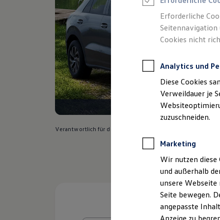
Erforderliche Co
Reifenpakete
Leasing
Erforderliche Coo
Leasing-Angebote
Seitennavigation 
Gebrauchtwagen Leasing
Cookies nicht rich
Junge Gebrauchtwagen-Leasing
Elektroauto Leasing
Kleinwagen-Leasing
Analytics und Pe
Leasing ohne Anzahlung
Finanzierung
Diese Cookies sa
Autokredit mit Schlussrate
Versicherungen und Garantien
Verweildauer je S
Kfz-Versicherung
Websiteoptimierun
Restschuldversicherungen
zuzuschneiden.
Garantien
Wartungsverträge
Verantwortlich für die Inhalte auf dieser Seite ist die Auto
Geschäftskunden
Marketing
Professional Class bei Volkswagen
Großkunden
Wir nutzen diese 
Behörden
und außerhalb de
Direktkunden
Sonderfahrzeuge
unsere Webseite n
Anpfiff zum Gewinn
Seite bewegen. De
Elektromobilität
angepasste Inhalt
Elektroautos
ID. Tutorials
Anzeige zu begren