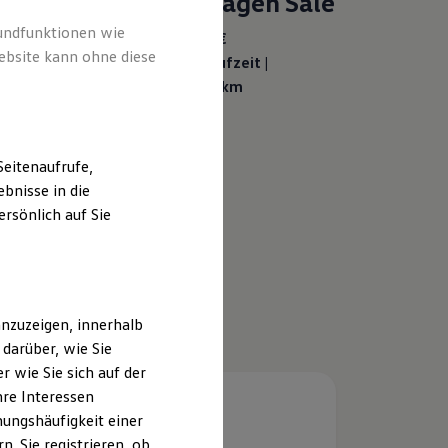
Unser SSV –
Lagerwagen Sale
rundfunktionen wie
Ab 287,00 €
mtl. leasen | 0,00 €
ebsite kann ohne diese
Sonderzahlung | 48 Monate Laufzeit |
Jährliche Fahrleistung: 10.000 km
Details ansehen
eitenaufrufe,
bnisse in die
rsönlich auf Sie
nzuzeigen, innerhalb
darüber, wie Sie
 wie Sie sich auf der
hre Interessen
ungshäufigkeit einer
. Sie registrieren, ob