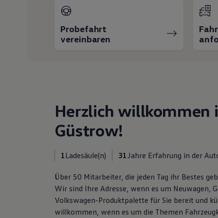
Hybridautos
Marke und Erlebnis
Volkswagen R und R Experience
Probefahrt
Fah
R-Modelle
vereinbaren
anfo
R Experience
Driving Experience
Volkswagen entdecken
Werkbesichtigung
Factory visit
Lifestyle Shop
T-Roc Kollektion
Golf Kollektion
Herzlich willkommen 
ID. Kollektion
Volkswagen Kollektion
Güstrow!
R-Kollektion
GTI Kollektion
Fußball Drop
we drive football
1
Ladesäule(n)
31
Jahre Erfahrung in der Au
#wedriveproud
Besitzer und Service
Über 50 Mitarbeiter, die jeden Tag ihr Bestes ge
myVolkswagen
Wir sind Ihre Adresse, wenn es um Neuwagen, G
Software Updates
Service und Ersatzteile
Volkswagen-Produktpalette für Sie bereit und küm
Inspektion und HU/AU
willkommen, wenn es um die Themen Fahrzeugka
Reparaturen und Checks