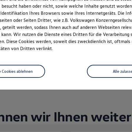
Unsere Abteilungen
 besucht haben oder nicht, sowie welche Inhalte genutzt worden s
 Identifikation Ihres Browsers sowie Ihres Internetgeräts. Die 
iten oder Seiten Dritter, wie z.B. Volkswagen Konzerngesellsch
Montag
-
Freitag
06:30
-
18:00
Uhr
 geteilt werden, sodass Ihnen auch auf anderen Webseiten rel
Samstag
08:00
-
12:30
Uhr
kann. Wir nutzen die Dienste eines Dritten für die Verarbeitung 
. Diese Cookies werden, soweit dies zweckdienlich ist, oftmals
Sonntag
Geschlossen
täten von Dritten verlinkt.
e Cookies ablehnen
Alle zulass
nnen wir Ihnen weiter