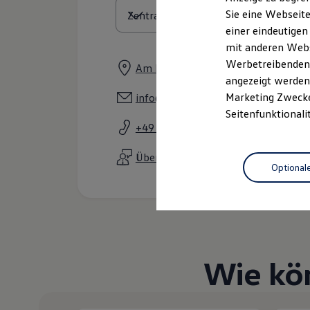
Elektrofahrzeugkonzepte
Sie eine Webseite
ID. EVERY1
einer eindeutigen
Reichweite
Reichweite der ID. Modelle
mit anderen Webse
Reichweite im Winter
Werbetreibenden,
Am Eicheneck 8, 18273 Güstrow
Rekuperation
angezeigt werden 
Laden
Laden unterwegs
Marketing Zwecken
info@vw-guestrow.de
Laden Zuhause
Seitenfunktionali
Ladestationen finden
+49 3843 29290
Ladezeitensimulator
Batterie
Sicherheit
Über WhatsApp kontaktieren
Optional
Garantie und Lebensdauer
Nachhaltigkeit
Technologie
Kosten und Kauf
Verbrauchskosten
Kaufoptionen
E-Auto-Förderung
Software und Konnektivität
Wie kö
Die ID. Software 6
ID. Software Versionen und Updates
Digitale Extras
Schnittstellen zu Ihrem ID.