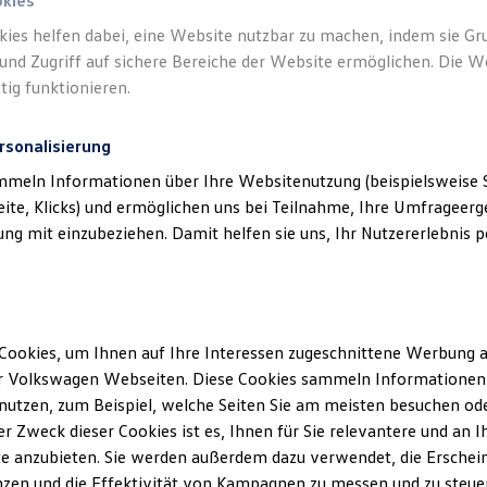
okies
kies helfen dabei, eine Website nutzbar zu machen, indem sie G
und Zugriff auf sichere Bereiche der Website ermöglichen. Die W
tig funktionieren.
rsonalisierung
mmeln Informationen über Ihre Websitenutzung (beispielsweise S
eite, Klicks) und ermöglichen uns bei Teilnahme, Ihre Umfrageerge
g mit einzubeziehen. Damit helfen sie uns, Ihr Nutzererlebnis pe
haus Nord GmbH & Co. KG in Güstrow
(
Impressum & Rechtliches
)
Cookies, um Ihnen auf Ihre Interessen zugeschnittene Werbung a
r Volkswagen Webseiten. Diese Cookies sammeln Informationen 
utzen, zum Beispiel, welche Seiten Sie am meisten besuchen oder
r Zweck dieser Cookies ist es, Ihnen für Sie relevantere und an I
e anzubieten. Sie werden außerdem dazu verwendet, die Erschein
zen und die Effektivität von Kampagnen zu messen und zu steuern