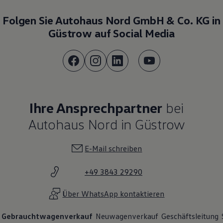
Motorenöl und Flüssigkeiten
Räder und Reifen
Folgen Sie Autohaus Nord GmbH & Co. KG in
Pannen- und Unfallhilfe
Güstrow auf Social Media
Economy Service
Volkswagen Teile
Zubehör
Modellspezifisches Zubehör
Schutz und Pflege
Transport
Entertainment und Elektronik
Individualisieren
Ihre Ansprechpartner
bei
Wallbox und Ladekabel
Digitale Extras
Autohaus Nord in Güstrow
Dienste für Ihr Modell finden
Volkswagen Apps, Login und Shop
Handy und Fahrzeug verbinden
E-Mail schreiben
Updates für Software, Karten und Radio
Über Ihr Auto
Vorgängermodelle
+49 3843 29290
Kundeninformationen
Volkswagen Kundenbetreuung
Über WhatsApp kontaktieren
Warn- und Kontrollleuchten
Assistenzsysteme
Digitale Betriebsanleitung
Gebrauchtwagenverkauf
Neuwagenverkauf
Geschäftsleitung
Live Beratung