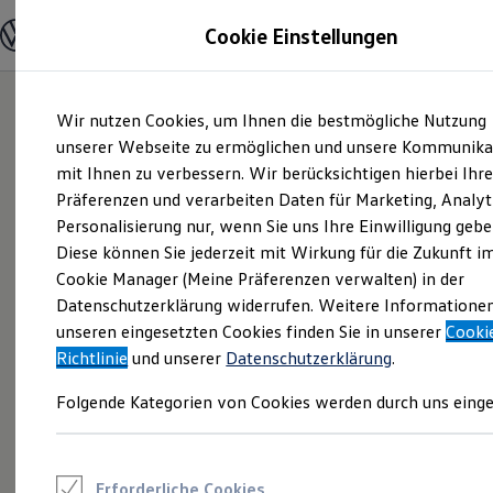
Modelle und Konfigurator
Cookie Einstellungen
Konfigurator
Modelle vergleichen
Konfiguration laden
Zum
Zum
Autosuche
Wir nutzen Cookies, um Ihnen die bestmögliche Nutzung
Hauptinhalt
Footer
Elektroautos
springen
springen
unserer Webseite zu ermöglichen und unsere Kommunika
ENERGY Sondermodelle
Nutzfahrzeuge
mit Ihnen zu verbessern. Wir berücksichtigen hierbei Ihr
SUV und CUV
Präferenzen und verarbeiten Daten für Marketing, Analyt
Familienautos
Personalisierung nur, wenn Sie uns Ihre Einwilligung gebe
Kombis
Kompaktwagen
Diese können Sie jederzeit mit Wirkung für die Zukunft i
Sportwagen
Cookie Manager (Meine Präferenzen verwalten) in der
Schnell verfügbare Fahrzeuge
Angebote und Produkte
Datenschutzerklärung widerrufen. Weitere Informatione
Aktuelle Angebote
unseren eingesetzten Cookies finden Sie in unserer
Cooki
E-Auto-Förderung
Richtlinie
und unserer
Datenschutzerklärung
.
Volkswagen Marktplatz
Die ENERGY Sondermodelle
Folgende Kategorien von Cookies werden durch uns einge
Junge Gebrauchtwagen und Gebrauchtwagen
Volkswagen Zertifizierte Gebrauchtwagen
Elektromobilität bei Gebrauchtwagen
Zubehör- und Serviceangebote
Saisonangebote
Erforderliche Cookies