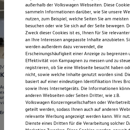
Elektrofahrzeugkonzepte
außerhalb der Volkswagen Webseiten. Diese Cookie
ID. EVERY1
sammeln Informationen darüber, wie Sie unsere We
Reichweite
nutzen, zum Beispiel, welche Seiten Sie am meisten
Reichweite der ID. Modelle
Reichweite im Winter
besuchen oder wie Sie sich auf der Seite bewegen. D
Rekuperation
Zweck dieser Cookies ist es, Ihnen für Sie relevante
Laden
an Ihre Interessen angepasste Inhalte anzubieten. S
Laden unterwegs
Laden Zuhause
werden außerdem dazu verwendet, die
Ladestationen finden
Erscheinungshäufigkeit einer Anzeige zu begrenzen 
Ladezeitensimulator
Effektivität von Kampagnen zu messen und zu steue
Batterie
Mehr zu unserem
Instagram- und Facebook-
Sicherheit
registrieren, ob Sie eine Webseite besucht haben od
Garantie und Lebensdauer
Kanälen
nicht, sowie welche Inhalte genutzt worden sind. Di
Nachhaltigkeit
basiert auf einer eindeutigen Identifikation Ihres B
Technologie
Auf unseren
Instagram- und Facebook-Kanälen
erwarten Sie
Kosten und Kauf
sowie Ihres Internetgeräts. Die Informationen kön
exklusive Einblicke hinter die Kulissen, spannende Stories rund
Verbrauchskosten
anderen Webseiten oder Seiten Dritter, wie z.B.
um unsere neuesten Modelle, praktische
Service
-Tipps, und
Kaufoptionen
Volkswagen Konzerngesellschaften oder Werbetrei
vieles mehr!
E-Auto-Förderung
Software und Konnektivität
geteilt werden, sodass Ihnen auch auf anderen Web
Entdecken Sie:
Die ID. Software 6
relevante Werbung angezeigt werden kann. Wir nut
ID. Software Versionen und Updates
Werkstatt-Einblicke
: Erleben Sie unseren
Dienste eines Dritten für die Verarbeitung solcher D
Digitale Extras
Schnittstellen zu Ihrem ID.
Arbeitsalltag und erfahren Sie mehr über die