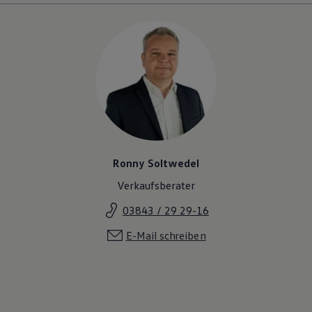
Magazin
Lifestyle
Transport
Familie
Elektromobilität
Volkswagen R
Pannen- und Unfallhilfe
Volkswagen Kundenbetreuung
Ronny Soltwedel
Verkaufsberater
03843 / 29 29-16
E-Mail schreiben