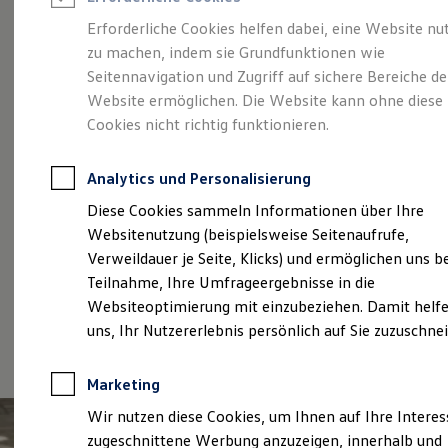
Reifenpakete
Leasing
Erforderliche Cookies helfen dabei, eine Website nu
Leasing-Angebote
zu machen, indem sie Grundfunktionen wie
Gebrauchtwagen Leasing
Folgen Sie uns auf
Seitennavigation und Zugriff auf sichere Bereiche de
Junge Gebrauchtwagen-Leasing
Elektroauto Leasing
Website ermöglichen. Die Website kann ohne diese
Kleinwagen-Leasing
Instagram und
Cookies nicht richtig funktionieren.
Leasing ohne Anzahlung
Finanzierung
Facebook
Autokredit mit Schlussrate
Analytics und Personalisierung
Versicherungen und Garantien
Kfz-Versicherung
Diese Cookies sammeln Informationen über Ihre
Restschuldversicherungen
Websitenutzung (beispielsweise Seitenaufrufe,
Garantien
Verweildauer je Seite, Klicks) und ermöglichen uns b
Wartungsverträge
Geschäftskunden
Teilnahme, Ihre Umfrageergebnisse in die
Professional Class bei Volkswagen
Websiteoptimierung mit einzubeziehen. Damit helfe
Großkunden
uns, Ihr Nutzererlebnis persönlich auf Sie zuzuschne
Behörden
Direktkunden
(
Impressum & Rechtliches
)
Sonderfahrzeuge
Marketing
Anpfiff zum Gewinn
Elektromobilität
Wir nutzen diese Cookies, um Ihnen auf Ihre Intere
Elektroautos
zugeschnittene Werbung anzuzeigen, innerhalb und
ID. Tutorials