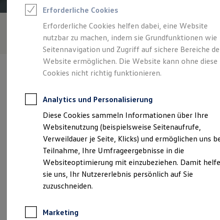
Reifenpakete
Erforderliche Cookies
Leasing
Leasing-Angebote
Erforderliche Cookies helfen dabei, eine Website
Gebrauchtwagen Leasing
nutzbar zu machen, indem sie Grundfunktionen wie
Junge Gebrauchtwagen-Leasing
Elektroauto Leasing
Seitennavigation und Zugriff auf sichere Bereiche de
Kleinwagen-Leasing
Website ermöglichen. Die Website kann ohne diese
Leasing ohne Anzahlung
Cookies nicht richtig funktionieren.
Finanzierung
Autokredit mit Schlussrate
Versicherungen und Garantien
Analytics und Personalisierung
Kfz-Versicherung
Verantwortlich für die Inhalte auf dieser Seite ist die Autohaus Ost
Restschuldversicherungen
Diese Cookies sammeln Informationen über Ihre
GmbH
(
Impressum & Rechtliches
)
Garantien
Websitenutzung (beispielsweise Seitenaufrufe,
Wartungsverträge
Geschäftskunden
Verweildauer je Seite, Klicks) und ermöglichen uns b
Professional Class bei Volkswagen
Unsere 
Teilnahme, Ihre Umfrageergebnisse in die
Großkunden
Websiteoptimierung mit einzubeziehen. Damit helf
Behörden
Direktkunden
sie uns, Ihr Nutzererlebnis persönlich auf Sie
Sonderfahrzeuge
Klausdorfer Weg 173, 24148 Kiel
zuzuschneiden.
Anpfiff zum Gewinn
Elektromobilität
Montag
-
Freitag
07:00
-
18:00
Uhr
Elektroautos
Marketing
ID. Tutorials