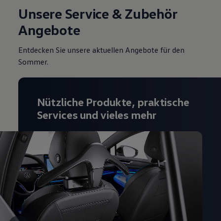
Magazin
Unsere Service & Zubehör
Lifestyle
Angebote
Transport
Familie
Elektromobilität
Entdecken Sie unsere aktuellen Angebote für den
Volkswagen R
Sommer.
Pannen- und Unfallhilfe
Volkswagen Kundenbetreuung
Nützliche Produkte, praktische
Services und vieles mehr