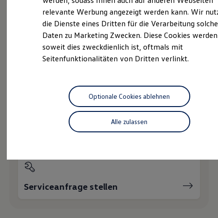
werden, sodass Ihnen auch auf anderen Webseiten
Hybridautos
relevante Werbung angezeigt werden kann. Wir nut
Marke und Erlebnis
die Dienste eines Dritten für die Verarbeitung solche
Volkswagen R und R Experience
Probefahrt vereinbaren
R-Modelle
Daten zu Marketing Zwecken. Diese Cookies werden
R Experience
soweit dies zweckdienlich ist, oftmals mit
Driving Experience
Seitenfunktionalitäten von Dritten verlinkt.
Volkswagen entdecken
Werkbesichtigung
Factory visit
Fahrzeugangebot anfordern
Lifestyle Shop
T-Roc Kollektion
Optionale Cookies ablehnen
Golf Kollektion
ID. Kollektion
Volkswagen Kollektion
Alle zulassen
R-Kollektion
Servicetermin buchen
GTI Kollektion
Fußball Drop
we drive football
#wedriveproud
Besitzer und Service
myVolkswagen
Serviceanfrage stellen
Software Updates
Service und Ersatzteile
Inspektion und HU/AU
Reparaturen und Checks