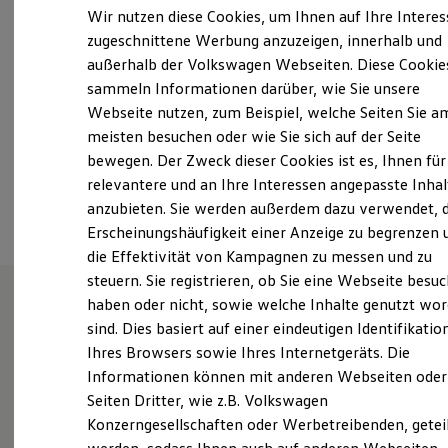
Samstag
09:00
-
13:00
Uhr
Elektrofahrzeugkonzepte
Wir nutzen diese Cookies, um Ihnen auf Ihre Intere
ID. EVERY1
Sonntag
Geschlossen
zugeschnittene Werbung anzuzeigen, innerhalb und
Reichweite
außerhalb der Volkswagen Webseiten. Diese Cookie
Reichweite der ID. Modelle
info@autohaus-ost.de
Reichweite im Winter
sammeln Informationen darüber, wie Sie unsere
Rekuperation
Webseite nutzen, zum Beispiel, welche Seiten Sie a
Laden
+49 431 720830
meisten besuchen oder wie Sie sich auf der Seite
Laden unterwegs
Laden Zuhause
bewegen. Der Zweck dieser Cookies ist es, Ihnen für
Ladestationen finden
relevantere und an Ihre Interessen angepasste Inhal
Ansprechpartner
Ladezeitensimulator
anzubieten. Sie werden außerdem dazu verwendet, d
Batterie
Sicherheit
Erscheinungshäufigkeit einer Anzeige zu begrenzen 
Garantie und Lebensdauer
die Effektivität von Kampagnen zu messen und zu
Nachhaltigkeit
steuern. Sie registrieren, ob Sie eine Webseite besuc
Technologie
Kosten und Kauf
haben oder nicht, sowie welche Inhalte genutzt wo
Verbrauchskosten
sind. Dies basiert auf einer eindeutigen Identifikatio
Wie können wir
Kaufoptionen
Ihres Browsers sowie Ihres Internetgeräts. Die
E-Auto-Förderung
Software und Konnektivität
Informationen können mit anderen Webseiten oder
Ihnen weiterhelfen?
Die ID. Software 6
Seiten Dritter, wie z.B. Volkswagen
ID. Software Versionen und Updates
Konzerngesellschaften oder Werbetreibenden, getei
Digitale Extras
Schnittstellen zu Ihrem ID.