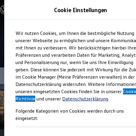
Modelle und Konfigurator
Cookie Einstellungen
Konfigurator
Modelle vergleichen
Konfiguration laden
Zum
Zum
Autosuche
Verkauf und Service
Wir nutzen Cookies, um Ihnen die bestmögliche Nutzung
Hauptinhalt
Footer
Elektroautos
Autohaus Ost
springen
springen
unserer Webseite zu ermöglichen und unsere Kommunika
ENERGY Sondermodelle
Nutzfahrzeuge
mit Ihnen zu verbessern. Wir berücksichtigen hierbei Ihr
SUV und CUV
4.6
|
100 Bewertungen
Präferenzen und verarbeiten Daten für Marketing, Analyt
Familienautos
und Personalisierung nur, wenn Sie uns Ihre Einwilligung
Kombis
Kompaktwagen
geben. Diese können Sie jederzeit mit Wirkung für die Zu
Sportwagen
im Cookie Manager (Meine Präferenzen verwalten) in der
Schnell verfügbare Fahrzeuge
Angebote und Produkte
Datenschutzerklärung widerrufen. Weitere Informatione
Aktuelle Angebote
unseren eingesetzten Cookies finden Sie in unserer
Cooki
E-Auto-Förderung
Richtlinie
und unserer
Datenschutzerklärung
.
Volkswagen Marktplatz
Die ENERGY Sondermodelle
Folgende Kategorien von Cookies werden durch uns
Junge Gebrauchtwagen und Gebrauchtwagen
Volkswagen Zertifizierte Gebrauchtwagen
eingesetzt:
Elektromobilität bei Gebrauchtwagen
Zubehör- und Serviceangebote
Saisonangebote