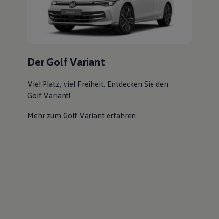
Magazin
Lifestyle
Transport
Familie
Elektromobilität
Volkswagen R
Der Golf Variant
Pannen- und Unfallhilfe
Volkswagen Kundenbetreuung
Viel Platz, viel Freiheit. Entdecken Sie den
Golf Variant!
Mehr zum Golf Variant erfahren