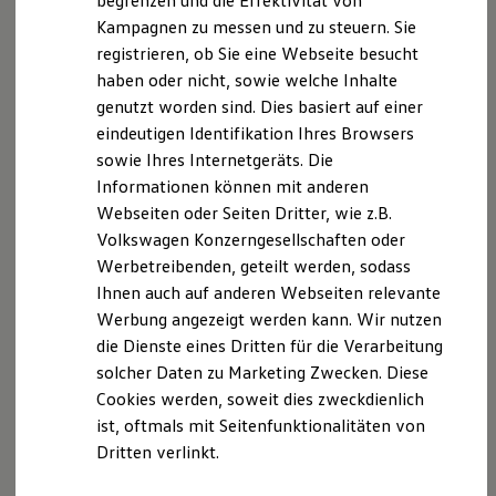
begrenzen und die Effektivität von
Hybridautos
Kampagnen zu messen und zu steuern. Sie
Marke und Erlebnis
Der T-Cross
registrieren, ob Sie eine Webseite besucht
Volkswagen R und R Experience
R-Modelle
haben oder nicht, sowie welche Inhalte
R Experience
Wendig, flexibel, vielseitig. Entdecken Sie den
genutzt worden sind. Dies basiert auf einer
Driving Experience
T‑Cross.
eindeutigen Identifikation Ihres Browsers
Volkswagen entdecken
Werkbesichtigung
sowie Ihres Internetgeräts. Die
Mehr zum T-Cross erfahren
Factory visit
Informationen können mit anderen
Lifestyle Shop
Webseiten oder Seiten Dritter, wie z.B.
T-Roc Kollektion
Golf Kollektion
Volkswagen Konzerngesellschaften oder
ID. Kollektion
Werbetreibenden, geteilt werden, sodass
Volkswagen Kollektion
Ihnen auch auf anderen Webseiten relevante
R-Kollektion
GTI Kollektion
Werbung angezeigt werden kann. Wir nutzen
Fußball Drop
die Dienste eines Dritten für die Verarbeitung
we drive football
solcher Daten zu Marketing Zwecken. Diese
#wedriveproud
Besitzer und Service
Cookies werden, soweit dies zweckdienlich
myVolkswagen
ist, oftmals mit Seitenfunktionalitäten von
Software Updates
Dritten verlinkt.
Service und Ersatzteile
Inspektion und HU/AU
Reparaturen und Checks