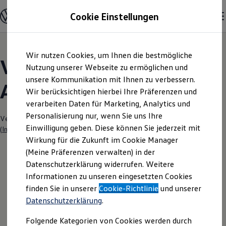
Modelle und Konfigurator
Cookie Einstellungen
Konfigurator
Modelle vergleichen
Konfiguration laden
Zum
Zum
Autosuche
Wir nutzen Cookies, um Ihnen die bestmögliche
Hauptinhalt
Footer
Elektroautos
Volkswagen Modelle |
springen
springen
Nutzung unserer Webseite zu ermöglichen und
ENERGY Sondermodelle
Nutzfahrzeuge
unsere Kommunikation mit Ihnen zu verbessern.
Autohaus Ost Kiel
SUV und CUV
Wir berücksichtigen hierbei Ihre Präferenzen und
Familienautos
verarbeiten Daten für Marketing, Analytics und
Kombis
Kompaktwagen
Personalisierung nur, wenn Sie uns Ihre
Verantwortlich für die Inhalte auf dieser Seite ist die Autohaus Ost GmbH
Sportwagen
Einwilligung geben. Diese können Sie jederzeit mit
(
Impressum & Rechtliches
)
Schnell verfügbare Fahrzeuge
Angebote und Produkte
Wirkung für die Zukunft im Cookie Manager
Aktuelle Angebote
(Meine Präferenzen verwalten) in der
E-Auto-Förderung
Datenschutzerklärung widerrufen. Weitere
Volkswagen Marktplatz
Informationen zu unseren eingesetzten Cookies
Die ENERGY Sondermodelle
Junge Gebrauchtwagen und Gebrauchtwagen
finden Sie in unserer
Cookie-Richtlinie
und unserer
Volkswagen Zertifizierte Gebrauchtwagen
Datenschutzerklärung
.
Elektromobilität bei Gebrauchtwagen
Zubehör- und Serviceangebote
Folgende Kategorien von Cookies werden durch
Saisonangebote