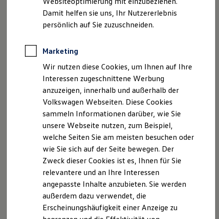
Websiteoptimierung mit einzubeziehen.
Elektrofahrzeugkonzepte
Damit helfen sie uns, Ihr Nutzererlebnis
ID. EVERY1
Reichweite
persönlich auf Sie zuzuschneiden.
Reichweite der ID. Modelle
Der neue ID.3 Neo
Reichweite im Winter
Rekuperation
Marketing
So geht neu. Klar im Design. Stark im Alltag.
Laden
Wir nutzen diese Cookies, um Ihnen auf Ihre
Laden unterwegs
Entdecken Sie jetzt den neuen ID.3 Neo!
Laden Zuhause
Interessen zugeschnittene Werbung
Ladestationen finden
Mehr zum ID.3 Neo erfahren
anzuzeigen, innerhalb und außerhalb der
Ladezeitensimulator
Volkswagen Webseiten. Diese Cookies
Batterie
Sicherheit
sammeln Informationen darüber, wie Sie
Garantie und Lebensdauer
unsere Webseite nutzen, zum Beispiel,
Nachhaltigkeit
welche Seiten Sie am meisten besuchen oder
Technologie
Kosten und Kauf
wie Sie sich auf der Seite bewegen. Der
Verbrauchskosten
Zweck dieser Cookies ist es, Ihnen für Sie
Kaufoptionen
relevantere und an Ihre Interessen
E-Auto-Förderung
Software und Konnektivität
angepasste Inhalte anzubieten. Sie werden
Die ID. Software 6
außerdem dazu verwendet, die
ID. Software Versionen und Updates
Erscheinungshäufigkeit einer Anzeige zu
Digitale Extras
Schnittstellen zu Ihrem ID.