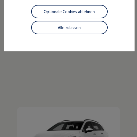
Der ID.4
Motorenöl und Flüssigkeiten
Räder und Reifen
Optionale Cookies ablehnen
Pannen- und Unfallhilfe
Kraftvoll wie ein SUV, nachhaltig wie ein ID.
Economy Service
Entdecken Sie den ID.4!
Volkswagen Teile
Alle zulassen
Zubehör
Mehr zum ID.4 erfahren
Modellspezifisches Zubehör
Schutz und Pflege
Transport
Entertainment und Elektronik
Individualisieren
Wallbox und Ladekabel
Digitale Extras
Dienste für Ihr Modell finden
Volkswagen Apps, Login und Shop
Handy und Fahrzeug verbinden
Updates für Software, Karten und Radio
Über Ihr Auto
Vorgängermodelle
Kundeninformationen
Volkswagen Kundenbetreuung
Warn- und Kontrollleuchten
Assistenzsysteme
Digitale Betriebsanleitung
Live Beratung