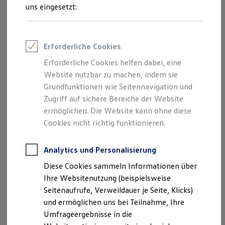
Reifenpakete
uns eingesetzt:
Leasing
Leasing-Angebote
Gebrauchtwagen Leasing
Junge Gebrauchtwagen-Leasing
Erforderliche Cookies
Elektroauto Leasing
Der Polo
Kleinwagen-Leasing
Erforderliche Cookies helfen dabei, eine
Leasing ohne Anzahlung
Website nutzbar zu machen, indem sie
Kompakt, wendig und voller Möglichkeiten.
Finanzierung
Autokredit mit Schlussrate
Grundfunktionen wie Seitennavigation und
Entdecken Sie den Polo.
Versicherungen und Garantien
Zugriff auf sichere Bereiche der Website
Kfz-Versicherung
Mehr zum Polo erfahren
ermöglichen. Die Website kann ohne diese
Restschuldversicherungen
Garantien
Cookies nicht richtig funktionieren.
Wartungsverträge
Geschäftskunden
Professional Class bei Volkswagen
Analytics und Personalisierung
Großkunden
Diese Cookies sammeln Informationen über
Behörden
Direktkunden
Ihre Websitenutzung (beispielsweise
Sonderfahrzeuge
Seitenaufrufe, Verweildauer je Seite, Klicks)
Anpfiff zum Gewinn
und ermöglichen uns bei Teilnahme, Ihre
Elektromobilität
Elektroautos
Umfrageergebnisse in die
ID. Tutorials