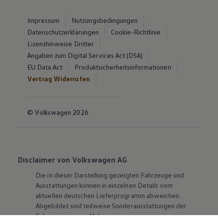
Impressum
Nutzungsbedingungen
Datenschutzerklärungen
Cookie-Richtlinie
Lizenzhinweise Dritter
Angaben zum Digital Services Act (DSA)
EU Data Act
Produktsicherheitsinformationen
Vertrag Widerrufen
© Volkswagen 2026
Disclaimer von Volkswagen AG
Die in dieser Darstellung gezeigten Fahrzeuge und
Ausstattungen können in einzelnen Details vom
aktuellen deutschen Lieferprogramm abweichen.
Abgebildet sind teilweise Sonderausstattungen der
Fahrzeuge gegen Mehrpreis.