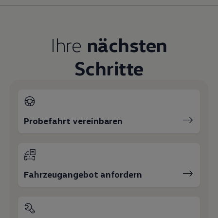
Magazin
Lifestyle
Transport
Familie
Ihre
nächsten
Elektromobilität
Volkswagen R
Schritte
Pannen- und Unfallhilfe
Volkswagen Kundenbetreuung
Probefahrt vereinbaren
Fahrzeugangebot anfordern