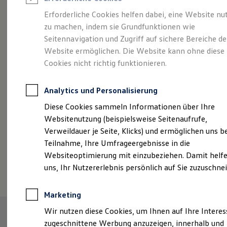
Reifenpakete
Leasing
Erforderliche Cookies helfen dabei, eine Website nu
Leasing-Angebote
zu machen, indem sie Grundfunktionen wie
Sportlich, edel,
Gebrauchtwagen Leasing
Seitennavigation und Zugriff auf sichere Bereiche de
Junge Gebrauchtwagen-Leasing
Elektroauto Leasing
Website ermöglichen. Die Website kann ohne diese
elegant:
der Touareg
Kleinwagen-Leasing
Cookies nicht richtig funktionieren.
Leasing ohne Anzahlung
Finanzierung
Autokredit mit Schlussrate
Analytics und Personalisierung
Versicherungen und Garantien
Kfz-Versicherung
Diese Cookies sammeln Informationen über Ihre
Restschuldversicherungen
Websitenutzung (beispielsweise Seitenaufrufe,
Garantien
Verweildauer je Seite, Klicks) und ermöglichen uns b
Wartungsverträge
Geschäftskunden
Teilnahme, Ihre Umfrageergebnisse in die
Professional Class bei Volkswagen
Websiteoptimierung mit einzubeziehen. Damit helfe
Großkunden
(
Impressum & Rechtliches
)
uns, Ihr Nutzererlebnis persönlich auf Sie zuzuschne
Behörden
Direktkunden
Sonderfahrzeuge
Marketing
Anpfiff zum Gewinn
Elektromobilität
Wir nutzen diese Cookies, um Ihnen auf Ihre Intere
Elektroautos
zugeschnittene Werbung anzuzeigen, innerhalb und
ID. Tutorials