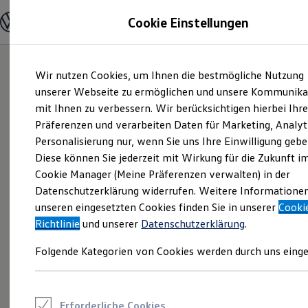
Modelle und Konfigurator
Cookie Einstellungen
Konfigurator
Modelle vergleichen
Konfiguration laden
Zum
Zum
Autosuche
Wir nutzen Cookies, um Ihnen die bestmögliche Nutzung
Hauptinhalt
Footer
Elektroautos
springen
springen
unserer Webseite zu ermöglichen und unsere Kommunika
ENERGY Sondermodelle
Nutzfahrzeuge
mit Ihnen zu verbessern. Wir berücksichtigen hierbei Ihr
SUV und CUV
Präferenzen und verarbeiten Daten für Marketing, Analyt
Familienautos
Personalisierung nur, wenn Sie uns Ihre Einwilligung gebe
Kombis
Kompaktwagen
Diese können Sie jederzeit mit Wirkung für die Zukunft i
Sportwagen
Cookie Manager (Meine Präferenzen verwalten) in der
Schnell verfügbare Fahrzeuge
Angebote und Produkte
Datenschutzerklärung widerrufen. Weitere Informatione
Aktuelle Angebote
unseren eingesetzten Cookies finden Sie in unserer
Cooki
E-Auto-Förderung
Richtlinie
und unserer
Datenschutzerklärung
.
Volkswagen Marktplatz
Die ENERGY Sondermodelle
Folgende Kategorien von Cookies werden durch uns einge
Junge Gebrauchtwagen und Gebrauchtwagen
Volkswagen Zertifizierte Gebrauchtwagen
Elektromobilität bei Gebrauchtwagen
Zubehör- und Serviceangebote
Saisonangebote
Erforderliche Cookies