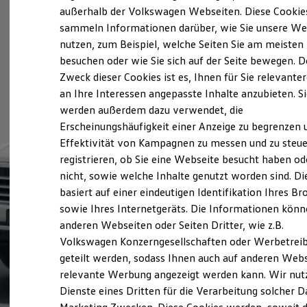
Elektrofahrzeugkonzepte
außerhalb der Volkswagen Webseiten. Diese Cookie
ID. EVERY1
sammeln Informationen darüber, wie Sie unsere We
Reichweite
nutzen, zum Beispiel, welche Seiten Sie am meisten
Reichweite der ID. Modelle
Reichweite im Winter
besuchen oder wie Sie sich auf der Seite bewegen. D
Rekuperation
Zweck dieser Cookies ist es, Ihnen für Sie relevante
Laden
an Ihre Interessen angepasste Inhalte anzubieten. S
Laden unterwegs
Laden Zuhause
werden außerdem dazu verwendet, die
Ladestationen finden
Erscheinungshäufigkeit einer Anzeige zu begrenzen 
Ladezeitensimulator
Effektivität von Kampagnen zu messen und zu steue
Batterie
Sicherheit
registrieren, ob Sie eine Webseite besucht haben od
Garantie und Lebensdauer
nicht, sowie welche Inhalte genutzt worden sind. Di
Nachhaltigkeit
basiert auf einer eindeutigen Identifikation Ihres B
Technologie
Kosten und Kauf
sowie Ihres Internetgeräts. Die Informationen kön
Verbrauchskosten
anderen Webseiten oder Seiten Dritter, wie z.B.
Kaufoptionen
Volkswagen Konzerngesellschaften oder Werbetrei
E-Auto-Förderung
Software und Konnektivität
geteilt werden, sodass Ihnen auch auf anderen Web
Die ID. Software 6
relevante Werbung angezeigt werden kann. Wir nut
ID. Software Versionen und Updates
Dienste eines Dritten für die Verarbeitung solcher D
Digitale Extras
Schnittstellen zu Ihrem ID.