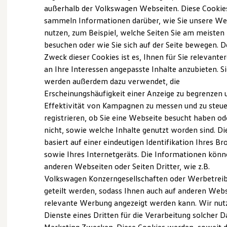
Elektrofahrzeugkonzepte
außerhalb der Volkswagen Webseiten. Diese Cookie
ID. EVERY1
sammeln Informationen darüber, wie Sie unsere We
Reichweite
(
Impressum & Rechtliches
)
nutzen, zum Beispiel, welche Seiten Sie am meisten
Reichweite der ID. Modelle
Reichweite im Winter
besuchen oder wie Sie sich auf der Seite bewegen. D
Rekuperation
Zweck dieser Cookies ist es, Ihnen für Sie relevante
Laden
an Ihre Interessen angepasste Inhalte anzubieten. S
Laden unterwegs
Laden Zuhause
werden außerdem dazu verwendet, die
Ladestationen finden
Ganz selbstverständlich.
Das
Erscheinungshäufigkeit einer Anzeige zu begrenzen 
Ladezeitensimulator
Effektivität von Kampagnen zu messen und zu steue
Batterie
Gebrauchtwagen
-
Sicherheit
registrieren, ob Sie eine Webseite besucht haben od
Leistungsversprechen.
Garantie und Lebensdauer
nicht, sowie welche Inhalte genutzt worden sind. Di
Nachhaltigkeit
basiert auf einer eindeutigen Identifikation Ihres B
Technologie
Kosten und Kauf
Rundum sicher: der 360°
Gebrauchtwagen
-
sowie Ihres Internetgeräts. Die Informationen kön
Verbrauchskosten
Check
anderen Webseiten oder Seiten Dritter, wie z.B.
Kaufoptionen
Volkswagen Konzerngesellschaften oder Werbetrei
E-Auto-Förderung
Software und Konnektivität
geteilt werden, sodass Ihnen auch auf anderen Web
Bevor ein
Volkswagen
Zertifizierter
Die ID. Software 6
relevante Werbung angezeigt werden kann. Wir nut
Gebrauchtwagen
an unsere Kunden
ID. Software Versionen und Updates
Dienste eines Dritten für die Verarbeitung solcher D
Digitale Extras
übergeben wird, prüfen wir den Zustand
Schnittstellen zu Ihrem ID.