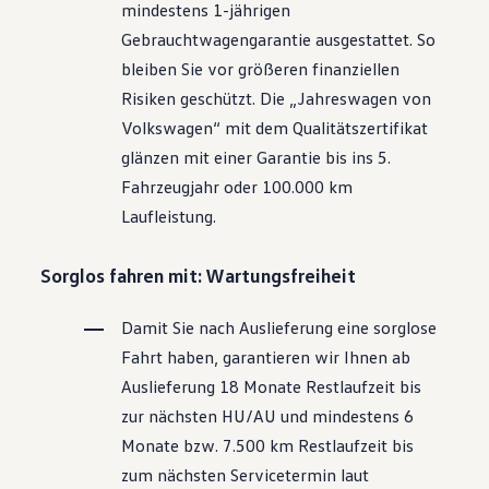
mindestens 1-jährigen
Motorenöl und Flüssigkeiten
Räder und Reifen
Gebrauchtwagengarantie ausgestattet. So
Pannen- und Unfallhilfe
bleiben Sie vor größeren finanziellen
Economy Service
Volkswagen Teile
Risiken geschützt. Die „Jahreswagen von
Zubehör
Volkswagen
“ mit dem Qualitätszertifikat
Modellspezifisches Zubehör
Schutz und Pflege
glänzen mit einer Garantie bis ins 5.
Transport
Fahrzeugjahr oder 100.000 km
Entertainment und Elektronik
Individualisieren
Laufleistung.
Wallbox und Ladekabel
Digitale Extras
Dienste für Ihr Modell finden
Sorglos fahren mit: Wartungsfreiheit
Volkswagen Apps, Login und Shop
Handy und Fahrzeug verbinden
Damit Sie nach Auslieferung eine sorglose
Updates für Software, Karten und Radio
Über Ihr Auto
Fahrt haben, garantieren wir Ihnen ab
Vorgängermodelle
Auslieferung 18 Monate Restlaufzeit bis
Kundeninformationen
Volkswagen Kundenbetreuung
zur nächsten
HU/AU
und mindestens 6
Warn- und Kontrollleuchten
Monate bzw. 7.500 km Restlaufzeit bis
Assistenzsysteme
Digitale Betriebsanleitung
zum nächsten Servicetermin laut
Live Beratung