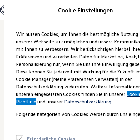
Modelle und Konfigurator
Cookie Einstellungen
Konfigurator
Modelle vergleichen
Konfiguration laden
Zum
Zum
Autosuche
Wir nutzen Cookies, um Ihnen die bestmögliche Nutzung
Hauptinhalt
Footer
Elektroautos
springen
springen
unserer Webseite zu ermöglichen und unsere Kommunika
ENERGY Sondermodelle
Nutzfahrzeuge
mit Ihnen zu verbessern. Wir berücksichtigen hierbei Ihr
SUV und CUV
Präferenzen und verarbeiten Daten für Marketing, Analyt
Familienautos
Personalisierung nur, wenn Sie uns Ihre Einwilligung gebe
Kombis
Kompaktwagen
Diese können Sie jederzeit mit Wirkung für die Zukunft i
Sportwagen
Cookie Manager (Meine Präferenzen verwalten) in der
Schnell verfügbare Fahrzeuge
Angebote und Produkte
Datenschutzerklärung widerrufen. Weitere Informatione
Aktuelle Angebote
unseren eingesetzten Cookies finden Sie in unserer
Cooki
E-Auto-Förderung
Richtlinie
und unserer
Datenschutzerklärung
.
Volkswagen Marktplatz
Die ENERGY Sondermodelle
Folgende Kategorien von Cookies werden durch uns einge
Junge Gebrauchtwagen und Gebrauchtwagen
Volkswagen Zertifizierte Gebrauchtwagen
Elektromobilität bei Gebrauchtwagen
Zubehör- und Serviceangebote
Saisonangebote
Erforderliche Cookies