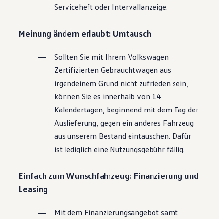
Serviceheft oder Intervallanzeige.
Magazin
Lifestyle
Transport
Meinung ändern erlaubt: Umtausch
Familie
Elektromobilität
Volkswagen R
Sollten Sie mit Ihrem
Volkswagen
Pannen- und Unfallhilfe
Zertifizierten
Gebrauchtwagen
aus
Volkswagen Kundenbetreuung
irgendeinem Grund nicht zufrieden sein,
können Sie es innerhalb von 14
Kalendertagen, beginnend mit dem Tag der
Auslieferung, gegen ein anderes Fahrzeug
aus unserem Bestand eintauschen. Dafür
ist lediglich eine Nutzungsgebühr fällig.
Einfach zum Wunschfahrzeug: Finanzierung und
Leasing
Mit dem Finanzierungsangebot samt