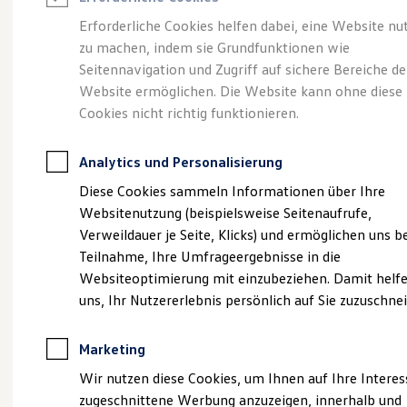
Reifenpakete
Leasing
Erforderliche Cookies helfen dabei, eine Website nu
Leasing-Angebote
zu machen, indem sie Grundfunktionen wie
Gepflegt, geprüft und
Gebrauchtwagen Leasing
Seitennavigation und Zugriff auf sichere Bereiche de
Junge Gebrauchtwagen-Leasing
Elektroauto Leasing
Website ermöglichen. Die Website kann ohne diese
für gut befunden.
Kleinwagen-Leasing
Cookies nicht richtig funktionieren.
Leasing ohne Anzahlung
Volkswagen
Finanzierung
Autokredit mit Schlussrate
Analytics und Personalisierung
Versicherungen und Garantien
Zertifizierte
Kfz-Versicherung
Diese Cookies sammeln Informationen über Ihre
Restschuldversicherungen
Websitenutzung (beispielsweise Seitenaufrufe,
Garantien
Gebrauchtwagen.
Verweildauer je Seite, Klicks) und ermöglichen uns b
Wartungsverträge
Geschäftskunden
Teilnahme, Ihre Umfrageergebnisse in die
Professional Class bei Volkswagen
Websiteoptimierung mit einzubeziehen. Damit helfe
Großkunden
uns, Ihr Nutzererlebnis persönlich auf Sie zuzuschne
Behörden
Direktkunden
Sonderfahrzeuge
Marketing
Anpfiff zum Gewinn
Elektromobilität
Wir nutzen diese Cookies, um Ihnen auf Ihre Intere
Elektroautos
zugeschnittene Werbung anzuzeigen, innerhalb und
ID. Tutorials