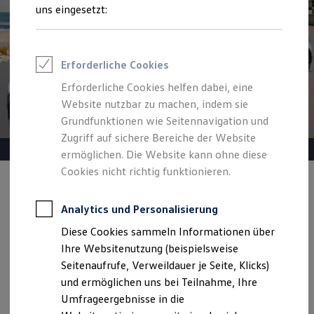
Reifenpakete
uns eingesetzt:
Leasing
Leasing-Angebote
Gebrauchtwagen Leasing
Junge Gebrauchtwagen-Leasing
Erforderliche Cookies
Elektroauto Leasing
Kleinwagen-Leasing
Erforderliche Cookies helfen dabei, eine
Leasing ohne Anzahlung
Website nutzbar zu machen, indem sie
Finanzierung
Autokredit mit Schlussrate
Grundfunktionen wie Seitennavigation und
Versicherungen und Garantien
Zugriff auf sichere Bereiche der Website
Kfz-Versicherung
ermöglichen. Die Website kann ohne diese
Restschuldversicherungen
Garantien
Cookies nicht richtig funktionieren.
Wartungsverträge
Angebot gültig bis 30.09.2026
Privatkunden
Geschäftskunden
Professional Class bei Volkswagen
Analytics und Personalisierung
Heiß begehrt.
Kühl kalkuliert.
Großkunden
Diese Cookies sammeln Informationen über
Behörden
Taigo Life ab 155,00 €
mtl. leasen | Sonderzahlung:
Direktkunden
Ihre Websitenutzung (beispielsweise
2.835,00 € | 48 Monate Laufzeit | Jährliche Fahrleistung:
Sonderfahrzeuge
Seitenaufrufe, Verweildauer je Seite, Klicks)
Anpfiff zum Gewinn
10.000 km
und ermöglichen uns bei Teilnahme, Ihre
Elektromobilität
Elektroautos
Umfrageergebnisse in die
ID. Tutorials
Details ansehen