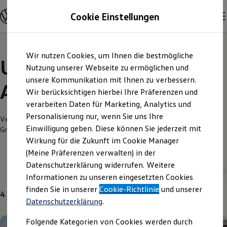
Modelle und Konfigurator
Cookie Einstellungen
Konfigurator
Modelle vergleichen
Konfiguration laden
Zum
Zum
Autosuche
Wir nutzen Cookies, um Ihnen die bestmögliche
Hauptinhalt
Footer
Elektroautos
Unsere aktuellen
springen
springen
Nutzung unserer Webseite zu ermöglichen und
ENERGY Sondermodelle
Nutzfahrzeuge
unsere Kommunikation mit Ihnen zu verbessern.
Angebote und mehr
SUV und CUV
Wir berücksichtigen hierbei Ihre Präferenzen und
Familienautos
verarbeiten Daten für Marketing, Analytics und
Kombis
Kompaktwagen
Personalisierung nur, wenn Sie uns Ihre
Verantwortlich für die Inhalte auf dieser Seite ist die Autohaus Perski
Sportwagen
Einwilligung geben. Diese können Sie jederzeit mit
GmbH & Co. KG
(
Impressum & Rechtliches
)
Schnell verfügbare Fahrzeuge
Angebote und Produkte
Wirkung für die Zukunft im Cookie Manager
Aktuelle Angebote
(Meine Präferenzen verwalten) in der
E-Auto-Förderung
Datenschutzerklärung widerrufen. Weitere
Volkswagen Marktplatz
Aktuelle Modelle
Neuwagen
Gebrauchtwagen
Informationen zu unseren eingesetzten Cookies
Die ENERGY Sondermodelle
Junge Gebrauchtwagen und Gebrauchtwagen
finden Sie in unserer
Cookie-Richtlinie
und unserer
4
Angebote
Volkswagen Zertifizierte Gebrauchtwagen
Datenschutzerklärung
.
Elektromobilität bei Gebrauchtwagen
Zubehör- und Serviceangebote
Folgende Kategorien von Cookies werden durch
Saisonangebote