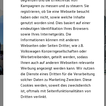
begrenzen und die Effektivität von
Details ansehen
Hybridautos
Kampagnen zu messen und zu steuern. Sie
Marke und Erlebnis
registrieren, ob Sie eine Webseite besucht
Volkswagen R und R Experience
R-Modelle
haben oder nicht, sowie welche Inhalte
R Experience
genutzt worden sind. Dies basiert auf einer
Driving Experience
eindeutigen Identifikation Ihres Browsers
Volkswagen entdecken
Werkbesichtigung
sowie Ihres Internetgeräts. Die
Factory visit
Informationen können mit anderen
Lifestyle Shop
Webseiten oder Seiten Dritter, wie z.B.
T-Roc Kollektion
Golf Kollektion
Volkswagen Konzerngesellschaften oder
ID. Kollektion
Werbetreibenden, geteilt werden, sodass
Volkswagen Kollektion
Ihnen auch auf anderen Webseiten relevante
R-Kollektion
GTI Kollektion
Werbung angezeigt werden kann. Wir nutzen
Fußball Drop
die Dienste eines Dritten für die Verarbeitung
we drive football
solcher Daten zu Marketing Zwecken. Diese
#wedriveproud
Wir das Autohaus Perski –
Ein
Besitzer und Service
Cookies werden, soweit dies zweckdienlich
Unternehmen mit über 45-jähriger
myVolkswagen
ist, oftmals mit Seitenfunktionalitäten von
Software Updates
Geschichte
Dritten verlinkt.
Service und Ersatzteile
Inspektion und HU/AU
Reparaturen und Checks