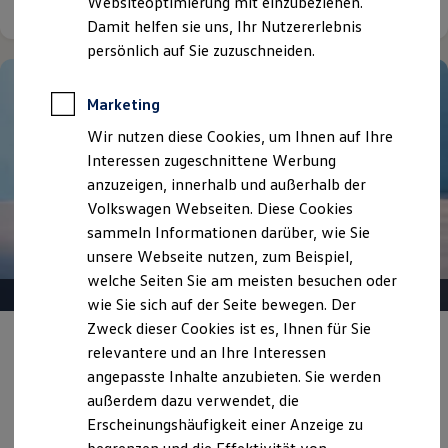
Websiteoptimierung mit einzubeziehen.
Elektrofahrzeugkonzepte
Damit helfen sie uns, Ihr Nutzererlebnis
ID. EVERY1
Reichweite
persönlich auf Sie zuzuschneiden.
Reichweite der ID. Modelle
Reichweite im Winter
Rekuperation
Marketing
Laden
Wir nutzen diese Cookies, um Ihnen auf Ihre
Laden unterwegs
Laden Zuhause
Interessen zugeschnittene Werbung
Ladestationen finden
anzuzeigen, innerhalb und außerhalb der
Ladezeitensimulator
Volkswagen Webseiten. Diese Cookies
Batterie
Sicherheit
sammeln Informationen darüber, wie Sie
Garantie und Lebensdauer
unsere Webseite nutzen, zum Beispiel,
Nachhaltigkeit
welche Seiten Sie am meisten besuchen oder
Technologie
Kosten und Kauf
wie Sie sich auf der Seite bewegen. Der
Verbrauchskosten
Zweck dieser Cookies ist es, Ihnen für Sie
Kaufoptionen
Gepflegt, geprüft und für gut befunden.
relevantere und an Ihre Interessen
E-Auto-Förderung
Volkswagen Zertifizierte
Software und Konnektivität
angepasste Inhalte anzubieten. Sie werden
Die ID. Software 6
Gebrauchtwagen.
außerdem dazu verwendet, die
ID. Software Versionen und Updates
Erscheinungshäufigkeit einer Anzeige zu
Digitale Extras
Schnittstellen zu Ihrem ID.