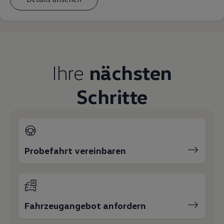
Magazin
Lifestyle
Transport
Familie
Elektromobilität
Volkswagen R
Pannen- und Unfallhilfe
Ihre
nächsten
Volkswagen Kundenbetreuung
Schritte
Probefahrt vereinbaren
Fahrzeugangebot anfordern