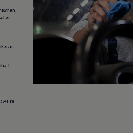
nischen,
ischen
iker/in
nhaft
tsweise
t