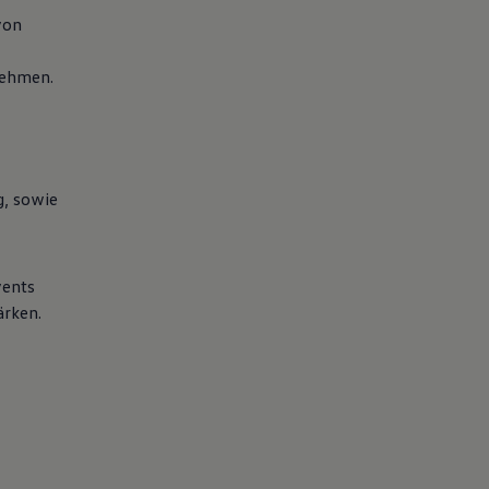
von
nehmen.
g, sowie
vents
ärken.