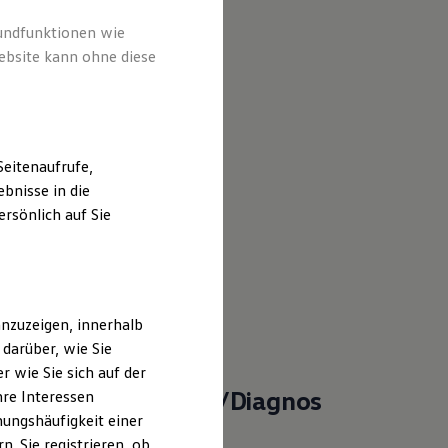
rundfunktionen wie
ebsite kann ohne diese
eitenaufrufe,
bnisse in die
rsönlich auf Sie
nzuzeigen, innerhalb
darüber, wie Sie
 wie Sie sich auf der
atroniker
/
Service
-/Diagnos
hre Interessen
ungshäufigkeit einer
hnik (m/w/d)
. Sie registrieren, ob