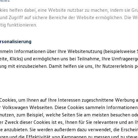
okies
kies helfen dabei, eine Website nutzbar zu machen, indem sie G
und Zugriff auf sichere Bereiche der Website ermöglichen. Die W
tig funktionieren.
rsonalisierung
mmeln Informationen über Ihre Websitenutzung (beispielsweise S
eite, Klicks) und ermöglichen uns bei Teilnahme, Ihre Umfrageerge
g mit einzubeziehen. Damit helfen sie uns, Ihr Nutzererlebnis pe
Cookies, um Ihnen auf Ihre Interessen zugeschnittene Werbung a
r Volkswagen Webseiten. Diese Cookies sammeln Informationen 
utzen, zum Beispiel, welche Seiten Sie am meisten besuchen oder
Mech
r Zweck dieser Cookies ist es, Ihnen für Sie relevantere und an I
e anzubieten. Sie werden außerdem dazu verwendet, die Erschein
etec
zen und die Effektivität von Kampagnen zu messen und zu steuern