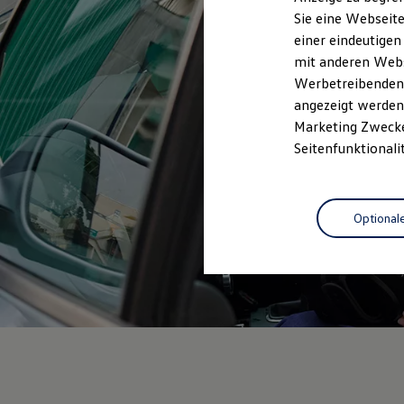
Elektrofahrzeugkonzepte
Sie eine Webseite
ID. EVERY1
einer eindeutigen
Reichweite
Reichweite der ID. Modelle
mit anderen Webse
Reichweite im Winter
Werbetreibenden,
Rekuperation
angezeigt werden 
Laden
Laden unterwegs
Marketing Zwecken
Laden Zuhause
Seitenfunktionali
Ladestationen finden
Ladezeitensimulator
Batterie
Sicherheit
Optional
Garantie und Lebensdauer
Nachhaltigkeit
Technologie
Kosten und Kauf
Verbrauchskosten
Kaufoptionen
E-Auto-Förderung
Software und Konnektivität
Die ID. Software 6
ID. Software Versionen und Updates
Digitale Extras
Schnittstellen zu Ihrem ID.