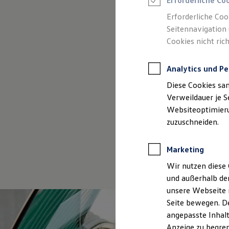
Erforderliche Co
Reifenpakete
Leasing
Erforderliche Coo
Leasing-Angebote
Seitennavigation 
Gebrauchtwagen Leasing
Cookies nicht rich
Junge Gebrauchtwagen-Leasing
Elektroauto Leasing
Kleinwagen-Leasing
Analytics und Pe
Leasing ohne Anzahlung
Finanzierung
(
Impressum & Rechtliches
)
Diese Cookies sa
Autokredit mit Schlussrate
Versicherungen und Garantien
Verweildauer je S
Kfz-Versicherung
Websiteoptimierun
Restschuldversicherungen
zuzuschneiden.
Garantien
Wartungsverträge
Geschäftskunden
Marketing
Professional Class bei Volkswagen
Großkunden
Wir nutzen diese 
Behörden
und außerhalb de
Direktkunden
Sonderfahrzeuge
unsere Webseite n
Anpfiff zum Gewinn
Seite bewegen. De
Elektromobilität
angepasste Inhalt
Elektroautos
ID. Tutorials
Anzeige zu begren