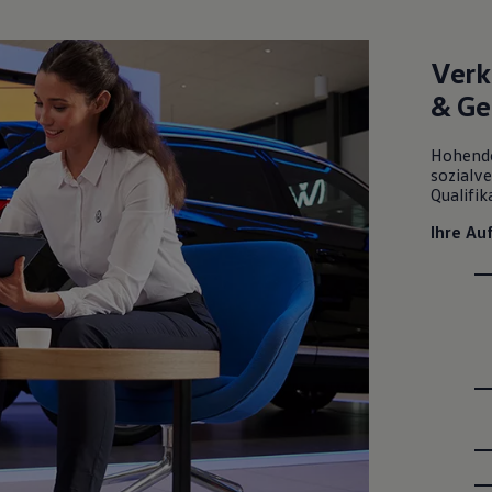
Verk
&
Ge
Hohendo
sozialve
Qualifi
Ihre Au