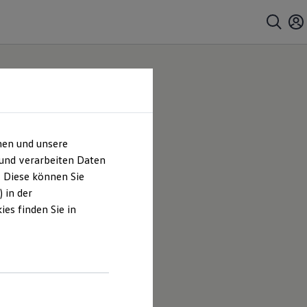
hen und unsere
 und verarbeiten Daten
. Diese können Sie
 in der
es finden Sie in