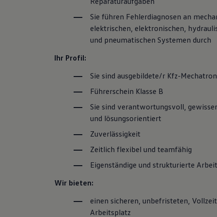
Reparaturaufgaben
Magazin
Sie führen Fehlerdiagnosen an mecha
Lifestyle
Transport
elektrischen, elektronischen, hydraul
Familie
und pneumatischen Systemen durch
Elektromobilität
Volkswagen R
Ihr Profil:
Pannen- und Unfallhilfe
Volkswagen Kundenbetreuung
Sie sind ausgebildete/r Kfz-Mechatron
Führerschein Klasse B
Sie sind verantwortungsvoll, gewisse
und lösungsorientiert
Zuverlässigkeit
Zeitlich flexibel und teamfähig
Eigenständige und strukturierte Arbei
Wir bieten:
einen sicheren, unbefristeten, Vollzei
Arbeitsplatz