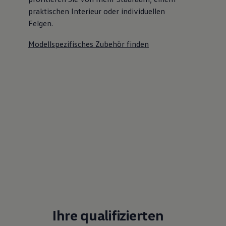
praktischen Interieur oder individuellen
Felgen.
Modellspezifisches Zubehör finden
Ihre qualifizierten
Ansprechpartner
E-Mail schreiben
+49 365 435510