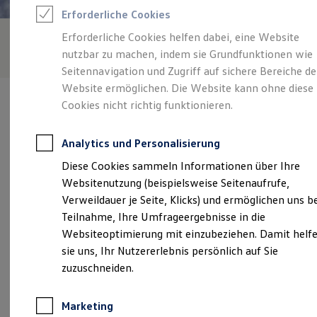
Reifenpakete
Erforderliche Cookies
Leasing
Leasing-Angebote
Erforderliche Cookies helfen dabei, eine Website
Gebrauchtwagen Leasing
nutzbar zu machen, indem sie Grundfunktionen wie
Junge Gebrauchtwagen-Leasing
Elektroauto Leasing
Seitennavigation und Zugriff auf sichere Bereiche de
Kleinwagen-Leasing
Website ermöglichen. Die Website kann ohne diese
Leasing ohne Anzahlung
Cookies nicht richtig funktionieren.
Finanzierung
Autokredit mit Schlussrate
Versicherungen und Garantien
Analytics und Personalisierung
Kfz-Versicherung
Verantwortlich für die Inhalte auf dieser Seite ist die Autohaus
Restschuldversicherungen
Diese Cookies sammeln Informationen über Ihre
Poser GmbH & Co. KG
(
Impressum & Rechtliches
)
Garantien
Websitenutzung (beispielsweise Seitenaufrufe,
Wartungsverträge
Geschäftskunden
Verweildauer je Seite, Klicks) und ermöglichen uns b
Professional Class bei Volkswagen
Unsere 
Teilnahme, Ihre Umfrageergebnisse in die
Großkunden
Websiteoptimierung mit einzubeziehen. Damit helf
Behörden
Direktkunden
sie uns, Ihr Nutzererlebnis persönlich auf Sie
Sonderfahrzeuge
Ronneburger Straße 49, 07546 Gera
zuzuschneiden.
Anpfiff zum Gewinn
Elektromobilität
Montag
-
Freitag
08:00
-
18:00
Uhr
Elektroautos
Marketing
ID. Tutorials