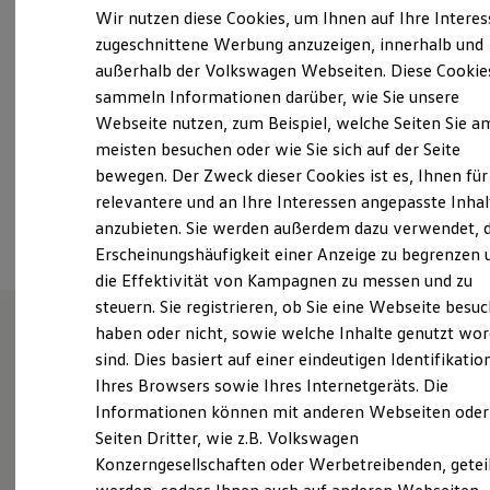
Samstag
08:00
-
12:00
Uhr
Elektrofahrzeugkonzepte
Wir nutzen diese Cookies, um Ihnen auf Ihre Intere
ID. EVERY1
Sonntag
Geschlossen
zugeschnittene Werbung anzuzeigen, innerhalb und
Reichweite
außerhalb der Volkswagen Webseiten. Diese Cookie
Reichweite der ID. Modelle
info@autohaus-poser.de
Reichweite im Winter
sammeln Informationen darüber, wie Sie unsere
Rekuperation
Webseite nutzen, zum Beispiel, welche Seiten Sie a
Laden
+49 365 435510
meisten besuchen oder wie Sie sich auf der Seite
Laden unterwegs
Laden Zuhause
bewegen. Der Zweck dieser Cookies ist es, Ihnen für
Ladestationen finden
relevantere und an Ihre Interessen angepasste Inhal
Ansprechpartner
Ladezeitensimulator
anzubieten. Sie werden außerdem dazu verwendet, d
Batterie
Sicherheit
Erscheinungshäufigkeit einer Anzeige zu begrenzen 
Garantie und Lebensdauer
die Effektivität von Kampagnen zu messen und zu
Nachhaltigkeit
steuern. Sie registrieren, ob Sie eine Webseite besuc
Technologie
Kosten und Kauf
haben oder nicht, sowie welche Inhalte genutzt wo
Verbrauchskosten
sind. Dies basiert auf einer eindeutigen Identifikatio
Unsere Leistungen
im
Kaufoptionen
Ihres Browsers sowie Ihres Internetgeräts. Die
E-Auto-Förderung
Überblick
Software und Konnektivität
Informationen können mit anderen Webseiten oder
Die ID. Software 6
Seiten Dritter, wie z.B. Volkswagen
ID. Software Versionen und Updates
Service
Konzerngesellschaften oder Werbetreibenden, getei
Digitale Extras
Schnittstellen zu Ihrem ID.