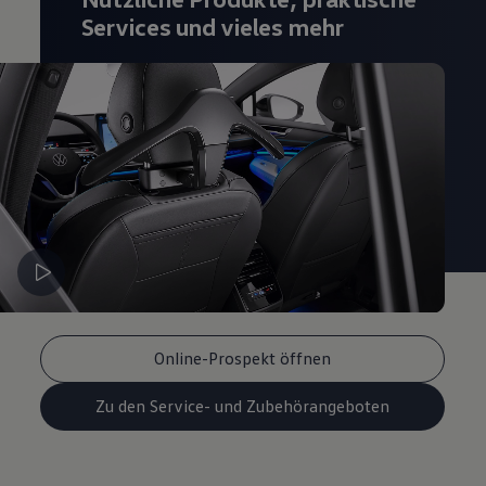
Magazin
Services und vieles mehr
Lifestyle
Transport
Familie
Elektromobilität
Volkswagen R
Pannen- und Unfallhilfe
Volkswagen Kundenbetreuung
Online-Prospekt öffnen
Zu den Service- und Zubehörangeboten