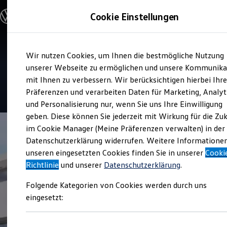
Modelle und Konfigurator
Cookie Einstellungen
Konfigurator
Modelle vergleichen
Konfiguration laden
Zum
Zum
Autosuche
Service
Wir nutzen Cookies, um Ihnen die bestmögliche Nutzung
Hauptinhalt
Footer
Elektroautos
Autohaus Poser
springen
springen
unserer Webseite zu ermöglichen und unsere Kommunika
ENERGY Sondermodelle
Nutzfahrzeuge
mit Ihnen zu verbessern. Wir berücksichtigen hierbei Ihr
SUV und CUV
4.9
|
39 Bewertungen
Präferenzen und verarbeiten Daten für Marketing, Analyt
Familienautos
und Personalisierung nur, wenn Sie uns Ihre Einwilligung
Kombis
Kompaktwagen
geben. Diese können Sie jederzeit mit Wirkung für die Zu
Sportwagen
im Cookie Manager (Meine Präferenzen verwalten) in der
Schnell verfügbare Fahrzeuge
Angebote und Produkte
Datenschutzerklärung widerrufen. Weitere Informatione
Aktuelle Angebote
unseren eingesetzten Cookies finden Sie in unserer
Cooki
E-Auto-Förderung
Richtlinie
und unserer
Datenschutzerklärung
.
Volkswagen Marktplatz
Die ENERGY Sondermodelle
Folgende Kategorien von Cookies werden durch uns
Junge Gebrauchtwagen und Gebrauchtwagen
Volkswagen Zertifizierte Gebrauchtwagen
eingesetzt:
Elektromobilität bei Gebrauchtwagen
Zubehör- und Serviceangebote
Saisonangebote