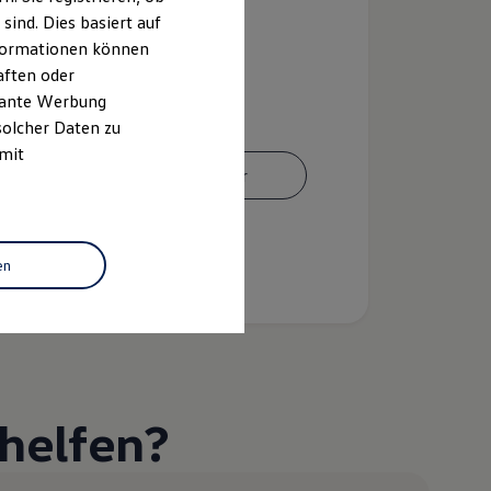
ind. Dies basiert auf
Informationen können
aften oder
evante Werbung
solcher Daten zu
 mit
Ansprechpartner
en
helfen?