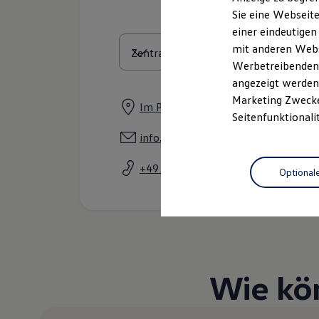
Elektrofahrzeugkonzepte
Sie eine Webseite
ID. EVERY1
einer eindeutigen
Reichweite
Reichweite der ID. Modelle
mit anderen Webse
Reichweite im Winter
Werbetreibenden,
Rekuperation
angezeigt werden 
Laden
Laden unterwegs
Marketing Zwecken
Im Plonzert 2, 56076 Koblenz
Laden Zuhause
Seitenfunktionali
Ladestationen finden
Ladezeitensimulator
info.ahp@loehrgruppe.de
Batterie
Sicherheit
+49 261 972720
Optional
Garantie und Lebensdauer
Nachhaltigkeit
Technologie
Kosten und Kauf
Verbrauchskosten
Kaufoptionen
E-Auto-Förderung
Software und Konnektivität
Wie kö
Die ID. Software 6
ID. Software Versionen und Updates
Digitale Extras
Schnittstellen zu Ihrem ID.