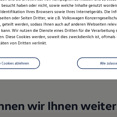
 besucht haben oder nicht, sowie welche Inhalte genutzt worden s
 Identifikation Ihres Browsers sowie Ihres Internetgeräts. Die 
iten oder Seiten Dritter, wie z.B. Volkswagen Konzerngesellsch
Unsere Abteilungen
 geteilt werden, sodass Ihnen auch auf anderen Webseiten rel
kann. Wir nutzen die Dienste eines Dritten für die Verarbeitung 
Montag
-
Freitag
07:00
-
18:00
Uhr
. Diese Cookies werden, soweit dies zweckdienlich ist, oftmals
Samstag
09:00
-
13:00
Uhr
täten von Dritten verlinkt.
Sonntag
Geschlossen
e Cookies ablehnen
Alle zulass
nnen wir Ihnen weiter