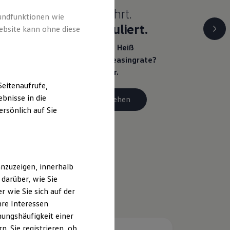
Heiß begehrt.
rundfunktionen wie
Kühl kalkuliert.
ebsite kann ohne diese
Ihr Traumauto? Heiß
begehrt. Ihre Leasingrate?
Eiskalt machbar.
eitenaufrufe,
bnisse in die
Details ansehen
rsönlich auf Sie
nzuzeigen, innerhalb
darüber, wie Sie
 wie Sie sich auf der
hre Interessen
ungshäufigkeit einer
. Sie registrieren, ob