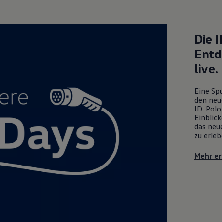
Die
I
Entd
live.
Eine Spu
den neu
ID. Polo
Einblick
das neue
zu erleb
Mehr er