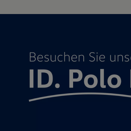
Motorenöl und Flüssigkeiten
Räder und Reifen
Pannen- und Unfallhilfe
Economy Service
Volkswagen Teile
Zubehör
Modellspezifisches Zubehör
Schutz und Pflege
Transport
Entertainment und Elektronik
Individualisieren
Wallbox und Ladekabel
Digitale Extras
Dienste für Ihr Modell finden
Volkswagen Apps, Login und Shop
Handy und Fahrzeug verbinden
Updates für Software, Karten und Radio
Über Ihr Auto
Vorgängermodelle
Kundeninformationen
Volkswagen Kundenbetreuung
Warn- und Kontrollleuchten
Assistenzsysteme
Digitale Betriebsanleitung
Live Beratung