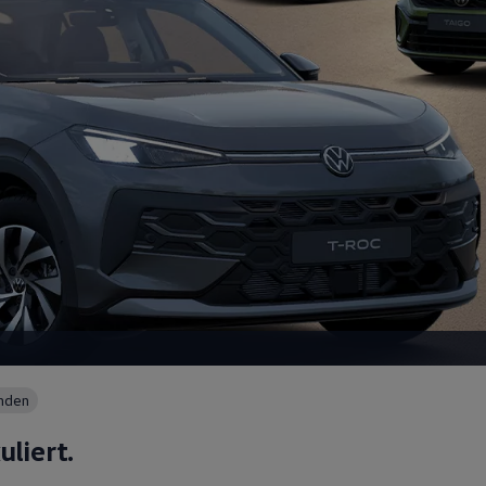
unden
uliert.