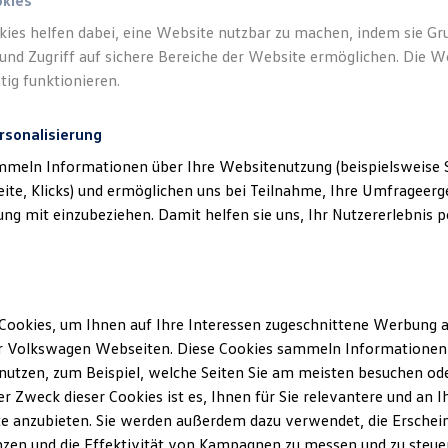
okies
kies helfen dabei, eine Website nutzbar zu machen, indem sie G
und Zugriff auf sichere Bereiche der Website ermöglichen. Die W
tig funktionieren.
rsonalisierung
mmeln Informationen über Ihre Websitenutzung (beispielsweise S
eite, Klicks) und ermöglichen uns bei Teilnahme, Ihre Umfrageerge
g mit einzubeziehen. Damit helfen sie uns, Ihr Nutzererlebnis pe
haus Pretz GmbH
(
Impressum & Rechtliches
)
Cookies, um Ihnen auf Ihre Interessen zugeschnittene Werbung a
r Volkswagen Webseiten. Diese Cookies sammeln Informationen 
utzen, zum Beispiel, welche Seiten Sie am meisten besuchen oder
r Zweck dieser Cookies ist es, Ihnen für Sie relevantere und an I
e anzubieten. Sie werden außerdem dazu verwendet, die Erschein
zen und die Effektivität von Kampagnen zu messen und zu steuern