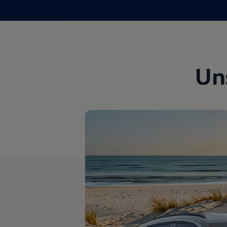
Magazin
Lifestyle
Transport
Familie
Elektromobilität
Volkswagen R
Pannen- und Unfallhilfe
Un
Volkswagen Kundenbetreuung