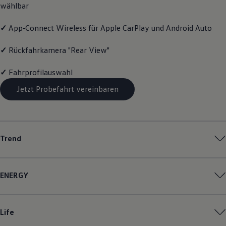
wählbar
Magazin
Lifestyle
Transport
✓
App‑Connect
Wireless für Apple
CarPlay
und
Android
Auto
Familie
Elektromobilität
✓
Rückfahrkamera "Rear View"
Volkswagen R
Pannen- und Unfallhilfe
✓
Fahrprofilauswahl
Volkswagen Kundenbetreuung
Jetzt Probefahrt vereinbaren
Trend
ENERGY
Life