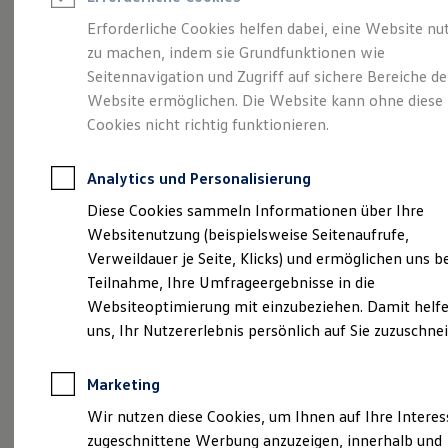
Reifenpakete
Leasing
Erforderliche Cookies helfen dabei, eine Website nu
Leasing-Angebote
zu machen, indem sie Grundfunktionen wie
Ganz schön groß.
Der
Gebrauchtwagen Leasing
Seitennavigation und Zugriff auf sichere Bereiche de
Junge Gebrauchtwagen-Leasing
Elektroauto Leasing
Website ermöglichen. Die Website kann ohne diese
Polo.
Kleinwagen-Leasing
Cookies nicht richtig funktionieren.
Leasing ohne Anzahlung
Finanzierung
Autokredit mit Schlussrate
Analytics und Personalisierung
Versicherungen und Garantien
Kfz-Versicherung
Diese Cookies sammeln Informationen über Ihre
Restschuldversicherungen
Websitenutzung (beispielsweise Seitenaufrufe,
Garantien
Verweildauer je Seite, Klicks) und ermöglichen uns b
Wartungsverträge
Geschäftskunden
Teilnahme, Ihre Umfrageergebnisse in die
Professional Class bei Volkswagen
Websiteoptimierung mit einzubeziehen. Damit helfe
Großkunden
(
Impressum & Rechtliches
)
uns, Ihr Nutzererlebnis persönlich auf Sie zuzuschne
Behörden
Direktkunden
Sonderfahrzeuge
Marketing
Anpfiff zum Gewinn
Elektromobilität
Wir nutzen diese Cookies, um Ihnen auf Ihre Intere
Elektroautos
zugeschnittene Werbung anzuzeigen, innerhalb und
ID. Tutorials