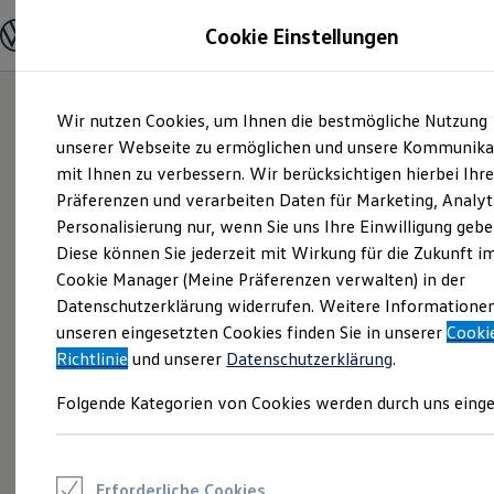
Modelle und Konfigurator
Cookie Einstellungen
Konfigurator
Modelle vergleichen
Konfiguration laden
Zum
Zum
Autosuche
Wir nutzen Cookies, um Ihnen die bestmögliche Nutzung
Hauptinhalt
Footer
Elektroautos
springen
springen
unserer Webseite zu ermöglichen und unsere Kommunika
ENERGY Sondermodelle
Nutzfahrzeuge
mit Ihnen zu verbessern. Wir berücksichtigen hierbei Ihr
SUV und CUV
Präferenzen und verarbeiten Daten für Marketing, Analyt
Familienautos
Personalisierung nur, wenn Sie uns Ihre Einwilligung gebe
Kombis
Kompaktwagen
Diese können Sie jederzeit mit Wirkung für die Zukunft i
Sportwagen
Cookie Manager (Meine Präferenzen verwalten) in der
Schnell verfügbare Fahrzeuge
Angebote und Produkte
Datenschutzerklärung widerrufen. Weitere Informatione
Aktuelle Angebote
unseren eingesetzten Cookies finden Sie in unserer
Cooki
E-Auto-Förderung
Richtlinie
und unserer
Datenschutzerklärung
.
Volkswagen Marktplatz
Die ENERGY Sondermodelle
Folgende Kategorien von Cookies werden durch uns einge
Junge Gebrauchtwagen und Gebrauchtwagen
Volkswagen Zertifizierte Gebrauchtwagen
Elektromobilität bei Gebrauchtwagen
Zubehör- und Serviceangebote
Saisonangebote
Erforderliche Cookies