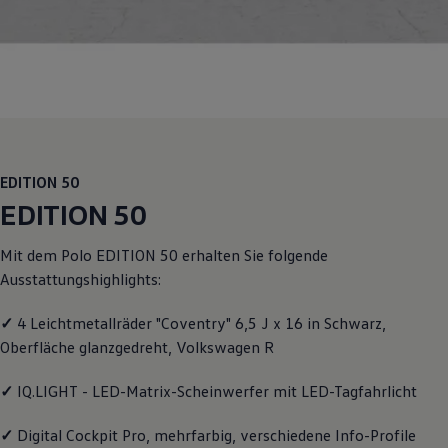
Motorenöl und Flüssigkeiten
Räder und Reifen
Pannen- und Unfallhilfe
Economy Service
Volkswagen Teile
Zubehör
Modellspezifisches Zubehör
Schutz und Pflege
Transport
Entertainment und Elektronik
EDITION 50
Individualisieren
EDITION 50
Wallbox und Ladekabel
Digitale Extras
Dienste für Ihr Modell finden
Mit dem
Polo
EDITION 50 erhalten Sie folgende
Volkswagen Apps, Login und Shop
Ausstattungshighlights:
Handy und Fahrzeug verbinden
Updates für Software, Karten und Radio
Über Ihr Auto
✓
4 Leichtmetallräder "Coventry" 6,5 J x 16 in Schwarz,
Vorgängermodelle
Oberfläche glanzgedreht,
Volkswagen
R
Kundeninformationen
Volkswagen Kundenbetreuung
✓
IQ.LIGHT - LED-Matrix-Scheinwerfer mit LED-Tagfahrlicht
Warn- und Kontrollleuchten
Assistenzsysteme
Digitale Betriebsanleitung
✓
Digital Cockpit Pro, mehrfarbig, verschiedene Info-Profile
Live Beratung