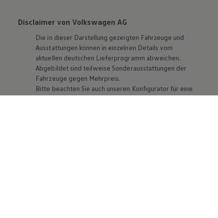
Disclaimer von Volkswagen AG
Die in dieser Darstellung gezeigten Fahrzeuge und
Ausstattungen können in einzelnen Details vom
aktuellen deutschen Lieferprogramm abweichen.
Abgebildet sind teilweise Sonderausstattungen der
Fahrzeuge gegen Mehrpreis.
Bitte beachten Sie auch unseren Konfigurator für eine
Übersicht der aktuell verfügbaren Modelle und
Ausstattungen.
Die angegebenen Verbrauchs- und Emissionswerte
beziehen sich nicht auf ein einzelnes Fahrzeug und sind
nicht Bestandteil des Angebots, sondern dienen allein
Vergleichszwecken zwischen den verschiedenen
Fahrzeugtypen. Zusatzausstattungen und
Zubehör
(Anbauteile, Reifenformat usw.) können relevante
Fahrzeugparameter, wie
z. B.
Gewicht, Rollwiderstand
und Aerodynamik verändern und neben Witterungs-
und Verkehrsbedingungen sowie dem individuellen
Fahrverhalten den Kraftstoffverbrauch, den